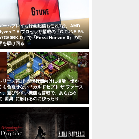
ゲームプレイも録画配信もこれ1台。AMD
Ryzen™ AIプロセッサ搭載の「G TUNE P5-
A7G60BK-D」で『Forza Horizon 6』の世
界を駆け回る
シリーズ第1作が現行機向けに復活！懐かし
くも色褪せない『カルドセプト ザ ファース
ト』遊びやすい機能も搭載で、あらため
て“原典”に触れるのにぴったり