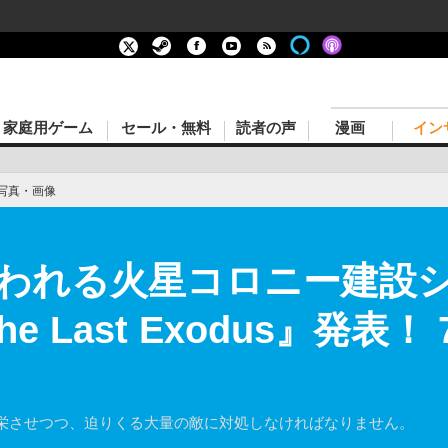
家庭用ゲーム
セール・無料
読者の声
漫画
イン
写真・画像
われる火星コロニー建設
The Last Exodus』発
栄させつつ、迫りくる大量の敵に対処しなければなりません。