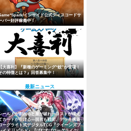
Game*Spark/インサイド公式ディスコードサ
ーバー好評稼働中！
【大喜利】『新種のゲーミング“蚊”が登場！
その特徴とは？』回答募集中！
最新ニュース
シールドが割れると服が破れ、コストが増え
てカードが引ける―脱衣も戦術、デッキ構築
ローグライト式デジタルTCG『クイーンズブ
レイド リビルド』【げむすぱローグライク/