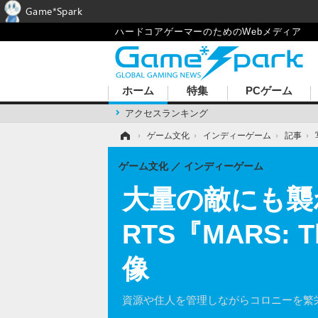
Game*Spark
ハードコアゲーマーのためのWebメディア
ホーム
特集
PCゲーム
アクセスランキング
ホーム
›
ゲーム文化
›
インディーゲーム
›
記事
›
ゲーム文化
インディーゲーム
大量の敵にも襲
RTS『MARS: 
像
資源や住人を管理しながらコロニーを繁