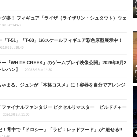
ング姿！ フィギュア「ライザ（ライザリン・シュタウト）ウェ
.8.8 Sat 14:48
ー「T-51」「T-60」1/6スケールフィギュア彩色原型展示中！
26.8.8 Sat 18:45
WHITE CREEK』のゲームプレイ映像公開」2026年8月2
トレハン】
2026.8.9 Sun 14:30
ちゃまる、ジュンが「本格コスメ」に！容器を自分でアレンジ
「ファイナルファンタジー ピクセルリマスター ビルドチャー
2026.8.8 Sat 11:30
だ！背中で「ドロシー」「ラピ：レッドフード」が“魅せる!!
t 21:45