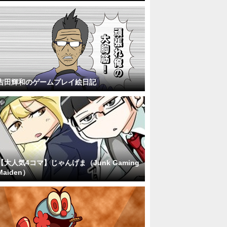
吉田輝和のゲームプレイ絵日記
【大人気4コマ】じゃんげま（Junk Gaming
Maiden）