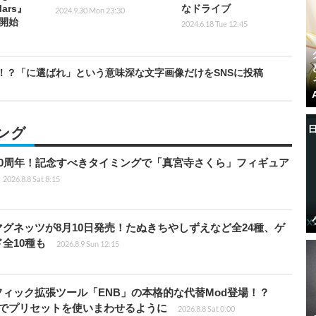
Mars』
なドライブ
2024.9.30 Mon 23:30
開始
2024.6.18 Tue 12:45
！？「に選ばれ」という意味深な文字画像だけをSNSに投稿
ング
0周年！記念すべきタイミングで「真宮寺さくら」フィギュア
2026.8.8 Sat 8:15
グネッツが8月10日発売！たぬきちやしずえなど全24種、ゲ
全10種も
2026.8.9 Sun 12:15
ィック拡張ツール「ENB」の本格的な代替Mod登場！？
ders」でプリセットを使いまわせるように
2026.8.8 Sat 0:00