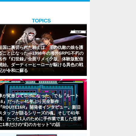
TOPICS
祖国に裏切られた騎士は、王の仇敵の娘を護
ることになった―1998年の海外SRPG不朽の
名作『幻世録』全面リメイク版、体験版配信
開始。ダーティーヒーローが駆ける異色の戦
記が令和に蘇る
車が変形してロボになった、でも『ルート
16』だった―41年ぶり完全新作
『ROUTE16R』開発者インタビュー。新旧
スタッフが語るシリーズの魂。そして41年
前、たった1人のために手作業で直した世界
に1本だけの“幻のカセット”の話