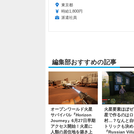
東京都
時給1,800円
派遣社員
編集部おすすめの記事
オープンワールド火星
火星要素ほぼゼ
サバイバル『Horizon
星で作るのはロ
Journey』6月27日早期
村…？なんと自
アクセス開始！火星に
トリックも決め
人類の居住地を築き上
『Russian Vill