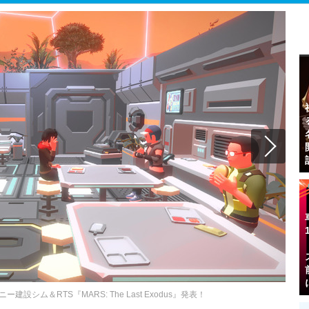
シム＆RTS『MARS: The Last Exodus』発表！