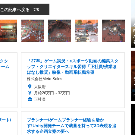
この記事へ戻る
7/8
クタ
「27卒」ゲーム実況・eスポーツ動画の編集スタ
ォーム
ッフ・クリエイタースキル習得「正社員/残業ほ
ぼなし推奨」映像・動画系転職希望
株式会社Meta Sales
大阪府
月給26万円～32万円
正社員
ート/
プランナー/ゲームプランナー経験を活か
す!Unity開発チームで裁量を持って3D表現を追
求する企画立案の要へ