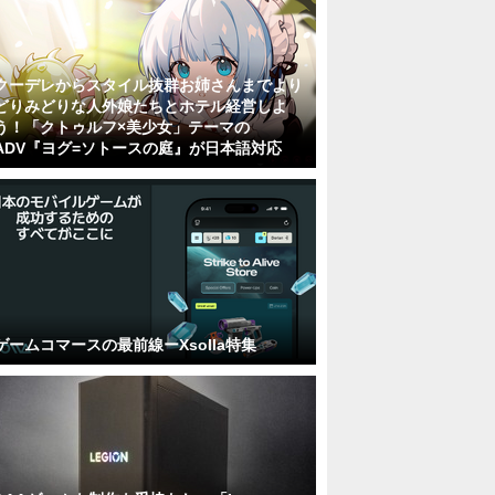
クーデレからスタイル抜群お姉さんまでより
どりみどりな人外娘たちとホテル経営しよ
う！「クトゥルフ×美少女」テーマの
ADV『ヨグ=ソトースの庭』が日本語対応
ゲームコマースの最前線ーXsolla特集