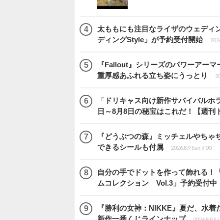
太ももにも注目なライザのウェディ
ディングStyle」が予約受付開始
2026
『Fallout』シリーズのパワーアーマ
重厚感あふれる立ち姿にうっとり
20
「ドリキャス向け新作サバイバルホラー『
日～8月8日の秘宝はこれだ！【週刊
『どうぶつの森』ミッチェルやちゃ
できるシールも付属
2026.8.9 Sun 9:00
自分の手でドットを作って飾れる！
ムコレクション Vol.3」予約受付中
『勝利の女神：NIKKE』夏だ、水着
新作一番くじラインナップ
2026.8.8 Sa