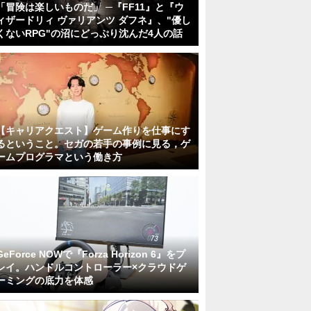
「冒険は楽しいものだ」 ─『FF11』と『ウ
ィザードリィ ヴァリアンツ ダフネ』、"優し
くないRPG"の沼にどっぷり沈んだ4人の話
【キャリアクエスト】ゲーム作りを仕事にす
るということ。セガの若手の事例に見る，ゲ
ームプログラマという働き方
GeForce NOWで『Forza Horizon 6』をプ
レイ。ハンドルコントローラー×クラウドゲ
ーミングの底力を体感