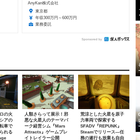
AnyKan株式会社
東京都
年収300万円～600万円
業務委託
Sponsored by
ロの火
人類さらって展示！邪
荒涼とした火星を原子
シアの
悪な火星人のテーマパ
力車両で探索する
転車で
ーク経営シム『Mars
SFADV『REPUNK』
られる
Attracts』ゲームプレ
Steamでリリース―任
age
イトレイラー公開
務の遂行も放棄も自由