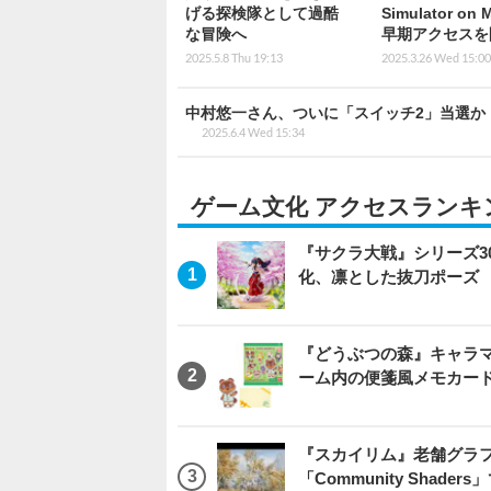
げる探検隊として過酷
Simulator on 
な冒険へ
早期アクセスを
2025.5.8 Thu 19:13
2025.3.26 Wed 15:00
中村悠一さん、ついに「スイッチ2」当選か
2025.6.4 Wed 15:34
ゲーム文化 アクセスランキ
『サクラ大戦』シリーズ3
化、凛とした抜刀ポーズ
『どうぶつの森』キャラマ
ーム内の便箋風メモカード
『スカイリム』老舗グラフ
「Community Sha