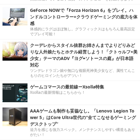
GeForce NOWで『Forza Horizon 6』をプレイ。ハ
ンドルコントローラー×クラウドゲーミングの底力を体
感
体感的にラグはほぼ無し。グラフィックスはもちろん最高設定
でプレイ可能！
クーデレからスタイル抜群お姉さんまでよりどりみど
りな人外娘たちとホテル経営しよう！「クトゥルフ×美
少女」テーマのADV『ヨグ=ソトースの庭』が日本語
対応
ツンデレドラゴン娘や無口な複眼死神美少女など、属性てんこ
もりのヒロインたちがアツい！
ゲームコマースの最前線ーXsolla特集
Xsollaの最新情報はこちらから！
AAAゲームも制作も妥協なし。「Lenovo Legion To
wer 5」はCore Ultra世代の“全てこなせるゲーミング
デスクトップ”
迫力を感じる強力スペック。メンテナンスしやすい構造もあり
がたい！