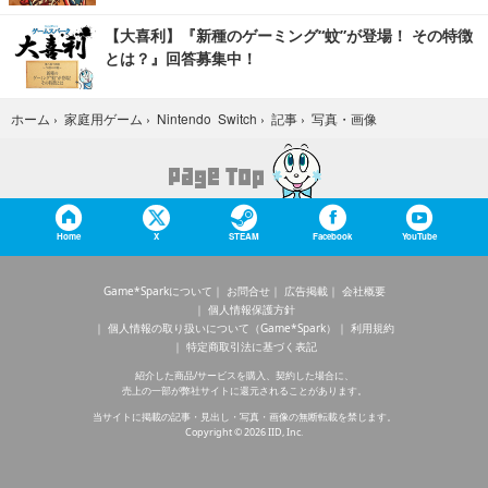
【大喜利】『新種のゲーミング“蚊”が登場！ その特徴
とは？』回答募集中！
写真・画像
ホーム
›
家庭用ゲーム
›
Nintendo Switch
›
記事
›
Home
X
STEAM
Facebook
YouTube
Game*Sparkについて
お問合せ
広告掲載
会社概要
個人情報保護方針
個人情報の取り扱いについて（Game*Spark）
利用規約
特定商取引法に基づく表記
紹介した商品/サービスを購入、契約した場合に、
売上の一部が弊社サイトに還元されることがあります。
当サイトに掲載の記事・見出し・写真・画像の無断転載を禁じます。
Copyright © 2026 IID, Inc.