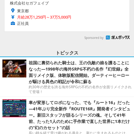
株式会社セガフェイブ
東京都
月給28万1,250円～37万5,000円
正社員
Sponsored by
トピックス
祖国に裏切られた騎士は、王の仇敵の娘を護ることに
なった―1998年の海外SRPG不朽の名作『幻世録』全
面リメイク版、体験版配信開始。ダーティーヒーロー
が駆ける異色の戦記が令和に蘇る
約30年の歴史を誇る海外SRPGの不朽の名作が全面リメイクされ
て登場！
車が変形してロボになった、でも『ルート16』だった
―41年ぶり完全新作『ROUTE16R』開発者インタビュ
ー。新旧スタッフが語るシリーズの魂。そして41年
前、たった1人のために手作業で直した世界に1本だけ
の“幻のカセット”の話
長い時を経て受け継がれる過去と、新たに生まれるものとは。