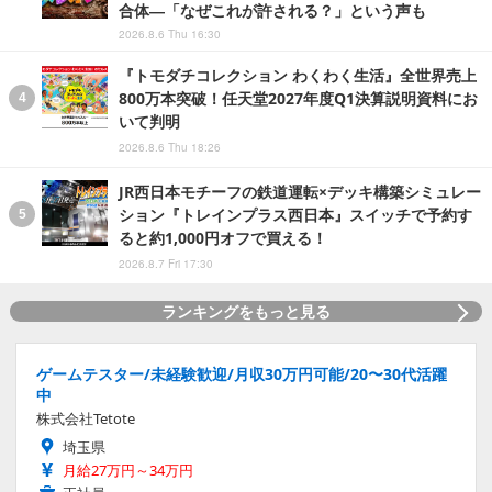
合体―「なぜこれが許される？」という声も
2026.8.6 Thu 16:30
『トモダチコレクション わくわく生活』全世界売上
800万本突破！任天堂2027年度Q1決算説明資料にお
いて判明
2026.8.6 Thu 18:26
JR西日本モチーフの鉄道運転×デッキ構築シミュレー
ション『トレインプラス西日本』スイッチで予約す
ると約1,000円オフで買える！
2026.8.7 Fri 17:30
ランキングをもっと見る
ゲームテスター/未経験歓迎/月収30万円可能/20〜30代活躍
中
株式会社Tetote
埼玉県
月給27万円～34万円