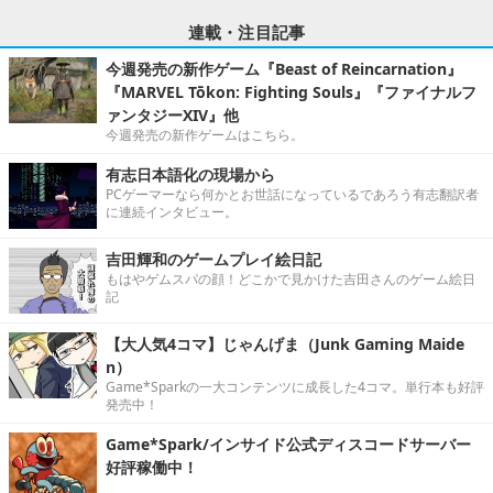
連載・注目記事
今週発売の新作ゲーム『Beast of Reincarnation』
『MARVEL Tōkon: Fighting Souls』『ファイナルフ
ァンタジーXIV』他
今週発売の新作ゲームはこちら。
有志日本語化の現場から
PCゲーマーなら何かとお世話になっているであろう有志翻訳者
に連続インタビュー。
吉田輝和のゲームプレイ絵日記
もはやゲムスパの顔！どこかで見かけた吉田さんのゲーム絵日
記
【大人気4コマ】じゃんげま（Junk Gaming Maide
n）
Game*Sparkの一大コンテンツに成長した4コマ。単行本も好評
発売中！
Game*Spark/インサイド公式ディスコードサーバー
好評稼働中！