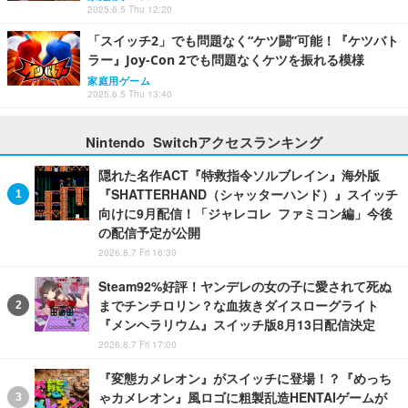
2025.6.5 Thu 12:20
「スイッチ2」でも問題なく“ケツ闘”可能！『ケツバト
ラー』Joy-Con 2でも問題なくケツを振れる模様
家庭用ゲーム
2025.6.5 Thu 13:40
Nintendo Switchアクセスランキング
隠れた名作ACT『特救指令ソルブレイン』海外版
『SHATTERHAND（シャッターハンド）』スイッチ
向けに9月配信！「ジャレコレ ファミコン編」今後
の配信予定が公開
2026.8.7 Fri 16:30
Steam92%好評！ヤンデレの女の子に愛されて死ぬ
までチンチロリン？な血抜きダイスローグライト
『メンヘラリウム』スイッチ版8月13日配信決定
2026.8.7 Fri 17:00
『変態カメレオン』がスイッチに登場！？『めっち
ゃカメレオン』風ロゴに粗製乱造HENTAIゲームが