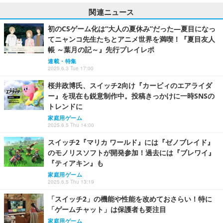
関連ニュース
初のCSゲーム化は“大人の夏休み”だった―夏目になっ
てニャンコ先生たちとアニメ世界を満喫！『夏目友人
帳 ～葉月の記～』先行プレイレポ
連載・特集
2025.6.3 Tue 17:00
桜井政博氏、スイッチ2向け『カービィのエアライダ
ー』を現在も鋭意制作中。投稿きっかけに一時SNSの
トレンドに
家庭用ゲーム
2025.6.5 Thu 14:00
スイッチ2『マリカ ワールド』には『ゼノブレイド』
のモノリスソフトが開発参加！過去には『ブレワイ』
『ティアキン』も
家庭用ゲーム
2025.6.5 Thu 13:19
「スイッチ2」の機能や性能を改めておさらい！特に
「ゲームチャット」は保護者も要注目
家庭用ゲーム