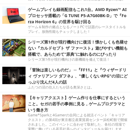
ゲームプレイも録画配信もこれ1台。AMD Ryzen™ AI
プロセッサ搭載の「G TUNE P5-A7G60BK-D」で『Fo
rza Horizon 6』の世界を駆け回る
ゲーム＆制作の拠点となるノートPCで話題のレースタイトルを
プレイ。放熱性能もチェックしました！
シリーズ第1作が現行機向けに復活！懐かしくも色褪せ
ない『カルドセプト ザ ファースト』遊びやすい機能も
搭載で、あらためて“原典”に触れるのにぴったり
シリーズ第1作が現行機向けの新機能を備えて復活！
「冒険は楽しいものだ」 ─『FF11』と『ウィザードリ
ィ ヴァリアンツ ダフネ』、"優しくないRPG"の沼にど
っぷり沈んだ4人の話
ふたつの沼の住人たちが語る奥深さとは。
【キャリアクエスト】ゲーム作りを仕事にするという
こと。セガの若手の事例に見る，ゲームプログラマと
いう働き方
Game*Sparkと4Gamerの合同による就活イベント「キャリア
クエスト」の第4回が東京都立産業貿易センター浜松町館で開催
されました。このイベントに合わせて取材した、各社の現場で
実際に働いている若手社員へのインタビューをお届けします。