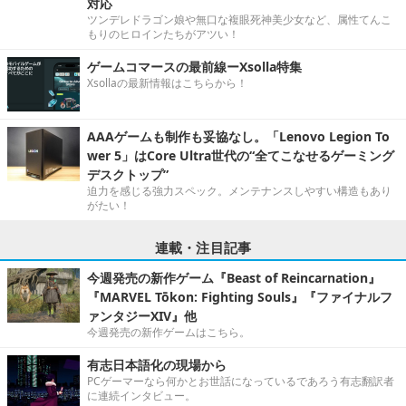
対応
ツンデレドラゴン娘や無口な複眼死神美少女など、属性てんこ
もりのヒロインたちがアツい！
ゲームコマースの最前線ーXsolla特集
Xsollaの最新情報はこちらから！
AAAゲームも制作も妥協なし。「Lenovo Legion To
wer 5」はCore Ultra世代の“全てこなせるゲーミング
デスクトップ”
迫力を感じる強力スペック。メンテナンスしやすい構造もあり
がたい！
連載・注目記事
今週発売の新作ゲーム『Beast of Reincarnation』
『MARVEL Tōkon: Fighting Souls』『ファイナルフ
ァンタジーXIV』他
今週発売の新作ゲームはこちら。
有志日本語化の現場から
PCゲーマーなら何かとお世話になっているであろう有志翻訳者
に連続インタビュー。