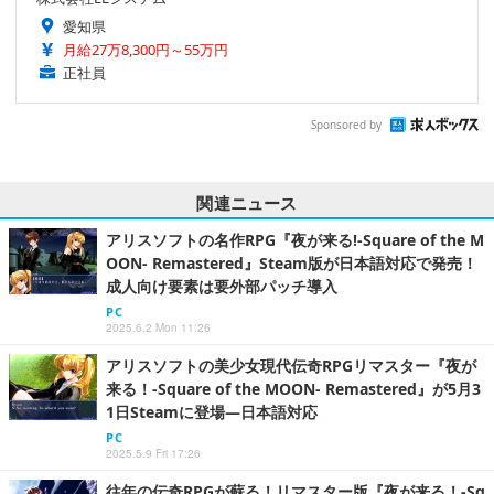
愛知県
月給27万8,300円～55万円
正社員
Sponsored by
関連ニュース
アリスソフトの名作RPG『夜が来る!-Square of the M
OON- Remastered』Steam版が日本語対応で発売！
成人向け要素は要外部パッチ導入
PC
2025.6.2 Mon 11:26
アリスソフトの美少女現代伝奇RPGリマスター『夜が
来る！-Square of the MOON- Remastered』が5月3
1日Steamに登場―日本語対応
PC
2025.5.9 Fri 17:26
往年の伝奇RPGが蘇る！リマスター版『夜が来る！-Sq