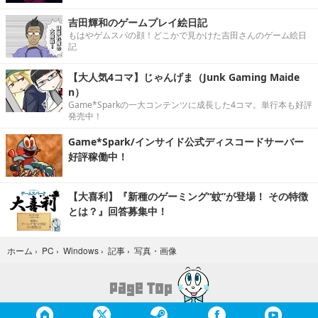
吉田輝和のゲームプレイ絵日記
もはやゲムスパの顔！どこかで見かけた吉田さんのゲーム絵日
記
【大人気4コマ】じゃんげま（Junk Gaming Maide
n）
Game*Sparkの一大コンテンツに成長した4コマ。単行本も好評
発売中！
Game*Spark/インサイド公式ディスコードサーバー
好評稼働中！
【大喜利】『新種のゲーミング“蚊”が登場！ その特徴
とは？』回答募集中！
写真・画像
ホーム
›
PC
›
Windows
›
記事
›