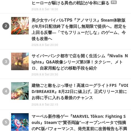
ヒーローが駆ける異色の戦記が令和に蘇る
PR
2026.8.8 Sat 18:00
美少女サバイバルTPS『アノマリス』Steam体験版
が8月9日配信終了を撤回し無期限で提供へ。想定を
上回る反響―「でもフリューだしな」のゲーム、今
後も改善へ
2026.8.8 Sat 20:00
サイバーパンク都市で店を開く生活シム『Nivalis N
ights』Q&A映像シリーズ第3弾！タクシー、メト
ロ、自家用船などの移動手段を紹介
2026.8.8 Sat 20:30
建物ごと敵をぶっ壊せ！高速ローグライトFPS『VOI
D/BREAKER』8月22日に値上げ。正式リリース前に
お得に手に入れる最後のチャンス
2026.8.8 Sat 22:15
マーベル新作格ゲー『MARVEL Tōkon: Fighting S
ouls』Steamで“賛否両論”―オープンベータで指摘
のPC版パフォーマンス、発売直前に改善報告も不満