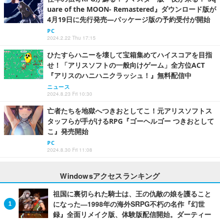
uare of the MOON- Remastered』ダウンロード版が
4月19日に先行発売―パッケージ版の予約受付が開始
PC
2024.2.22 Thu 17:15
ひたすらハニーを壊して宝箱集めてハイスコアを目指
せ！「アリスソフトの一般向けゲーム」全方位ACT
『アリスのハニハニクラッシュ！』無料配信中
ニュース
2024.8.23 Fri 10:30
亡者たちを地獄へつきおとしてこ！元アリスソフトス
タッフらが手がけるRPG『ゴーヘルゴー つきおとして
こ』発売開始
PC
2024.8.30 Fri 11:08
Windowsアクセスランキング
祖国に裏切られた騎士は、王の仇敵の娘を護ること
になった―1998年の海外SRPG不朽の名作『幻世
録』全面リメイク版、体験版配信開始。ダーティー