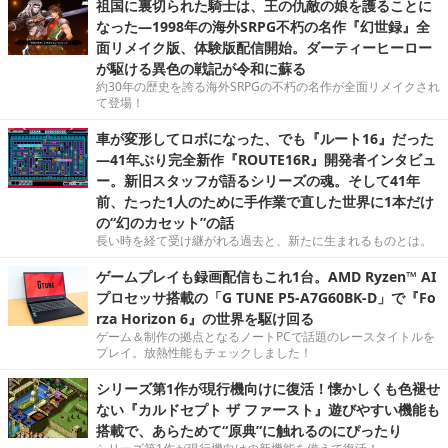
祖国に裏切られた騎士は、王の仇敵の娘を護ることに
なった―1998年の海外SRPG不朽の名作『幻世録』全
面リメイク版、体験版配信開始。ダーティーヒーロー
が駆ける異色の戦記が令和に蘇る
約30年の歴史を誇る海外SRPGの不朽の名作が全面リメイクされ
て登場！
車が変形してロボになった、でも『ルート16』だった
―41年ぶり完全新作『ROUTE16R』開発者インタビュ
ー。新旧スタッフが語るシリーズの魂。そして41年
前、たった1人のために手作業で直した世界に1本だけ
の“幻のカセット”の話
長い時を経て受け継がれる過去と、新たに生まれるものとは。
ゲームプレイも録画配信もこれ1台。AMD Ryzen™ AI
プロセッサ搭載の「G TUNE P5-A7G60BK-D」で『Fo
rza Horizon 6』の世界を駆け回る
ゲーム＆制作の拠点となるノートPCで話題のレースタイトルを
プレイ。放熱性能もチェックしました！
シリーズ第1作が現行機向けに復活！懐かしくも色褪せ
ない『カルドセプト ザ ファースト』遊びやすい機能も
搭載で、あらためて“原典”に触れるのにぴったり