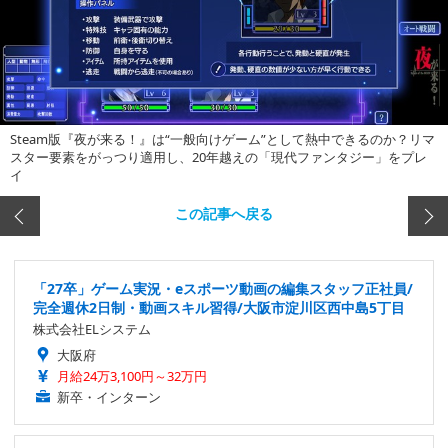
Steam版『夜が来る！』は“一般向けゲーム”として熱中できるのか？リマ
スター要素をがっつり適用し、20年越えの「現代ファンタジー」をプレ
イ
この記事へ戻る
「27卒」ゲーム実況・eスポーツ動画の編集スタッフ正社員/
完全週休2日制・動画スキル習得/大阪市淀川区西中島5丁目
株式会社ELシステム
大阪府
月給24万3,100円～32万円
新卒・インターン