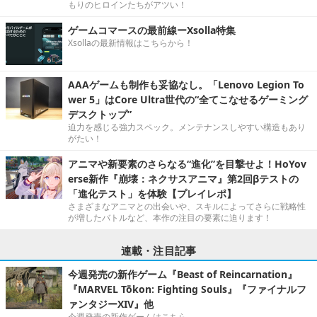
もりのヒロインたちがアツい！
ゲームコマースの最前線ーXsolla特集
Xsollaの最新情報はこちらから！
AAAゲームも制作も妥協なし。「Lenovo Legion To
wer 5」はCore Ultra世代の“全てこなせるゲーミング
デスクトップ”
迫力を感じる強力スペック。メンテナンスしやすい構造もあり
がたい！
アニマや新要素のさらなる“進化”を目撃せよ！HoYov
erse新作『崩壊：ネクサスアニマ』第2回βテストの
「進化テスト」を体験【プレイレポ】
さまざまなアニマとの出会いや、スキルによってさらに戦略性
が増したバトルなど、本作の注目の要素に迫ります！
連載・注目記事
今週発売の新作ゲーム『Beast of Reincarnation』
『MARVEL Tōkon: Fighting Souls』『ファイナルフ
ァンタジーXIV』他
今週発売の新作ゲームはこちら。