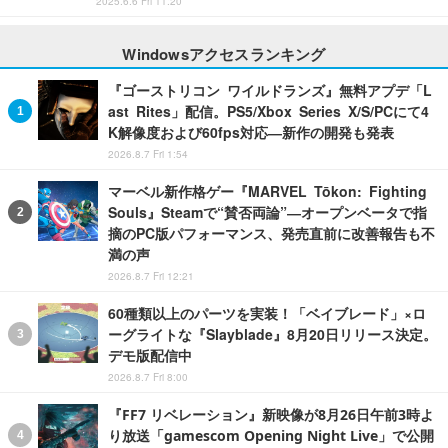
2025.6.6 Fri 11:20
Windowsアクセスランキング
『ゴーストリコン ワイルドランズ』無料アプデ「L
ast Rites」配信。PS5/Xbox Series X/S/PCにて4
K解像度および60fps対応―新作の開発も発表
2026.8.7 Fri 1:54
マーベル新作格ゲー『MARVEL Tōkon: Fighting
Souls』Steamで“賛否両論”―オープンベータで指
摘のPC版パフォーマンス、発売直前に改善報告も不
満の声
2026.8.7 Fri 12:21
60種類以上のパーツを実装！「ベイブレード」×ロ
ーグライトな『Slayblade』8月20日リリース決定。
デモ版配信中
2026.8.7 Fri 8:00
『FF7 リベレーション』新映像が8月26日午前3時よ
り放送「gamescom Opening Night Live」で公開