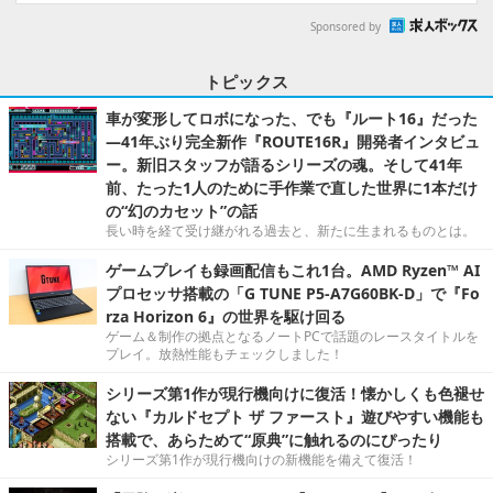
Sponsored by
トピックス
車が変形してロボになった、でも『ルート16』だった
―41年ぶり完全新作『ROUTE16R』開発者インタビュ
ー。新旧スタッフが語るシリーズの魂。そして41年
前、たった1人のために手作業で直した世界に1本だけ
の“幻のカセット”の話
長い時を経て受け継がれる過去と、新たに生まれるものとは。
ゲームプレイも録画配信もこれ1台。AMD Ryzen™ AI
プロセッサ搭載の「G TUNE P5-A7G60BK-D」で『Fo
rza Horizon 6』の世界を駆け回る
ゲーム＆制作の拠点となるノートPCで話題のレースタイトルを
プレイ。放熱性能もチェックしました！
シリーズ第1作が現行機向けに復活！懐かしくも色褪せ
ない『カルドセプト ザ ファースト』遊びやすい機能も
搭載で、あらためて“原典”に触れるのにぴったり
シリーズ第1作が現行機向けの新機能を備えて復活！