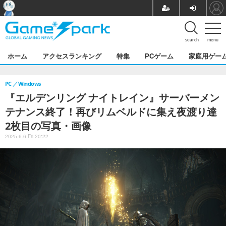
search
menu
ホーム
アクセスランキング
特集
PCゲーム
家庭用ゲー
PC
Windows
『エルデンリング ナイトレイン』サーバーメン
テナンス終了！再びリムベルドに集え夜渡り達
2枚目の写真・画像
2025.6.6 Fri 20:22