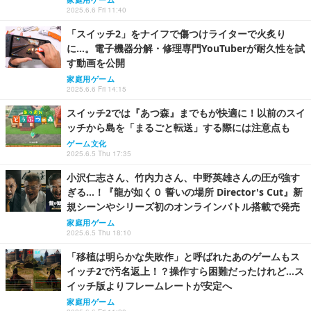
2025.6.6 Fri 11:40
「スイッチ2」をナイフで傷つけライターで火炙り
に…。電子機器分解・修理専門YouTuberが耐久性を試
す動画を公開
家庭用ゲーム
2025.6.6 Fri 14:15
スイッチ2では『あつ森』までもが快適に！以前のスイ
ッチから島を「まるごと転送」する際には注意点も
ゲーム文化
2025.6.5 Thu 17:35
小沢仁志さん、竹内力さん、中野英雄さんの圧が強す
ぎる…！『龍が如く０ 誓いの場所 Director's Cut』新
規シーンやシリーズ初のオンラインバトル搭載で発売
家庭用ゲーム
2025.6.5 Thu 18:10
「移植は明らかな失敗作」と呼ばれたあのゲームもス
イッチ2で汚名返上！？操作すら困難だったけれど…ス
イッチ版よりフレームレートが安定へ
家庭用ゲーム