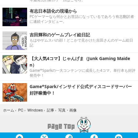
有志日本語化の現場から
PCゲーマーなら何かとお世話になっているであろう有志翻訳者
に連続インタビュー。
吉田輝和のゲームプレイ絵日記
もはやゲムスパの顔！どこかで見かけた吉田さんのゲーム絵日
記
【大人気4コマ】じゃんげま（Junk Gaming Maide
n）
Game*Sparkの一大コンテンツに成長した4コマ。単行本も好評
発売中！
Game*Spark/インサイド公式ディスコードサーバー
好評稼働中！
写真・画像
ホーム
›
PC
›
Windows
›
記事
›