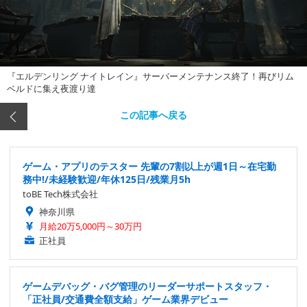
『エルデンリング ナイトレイン』サーバーメンテナンス終了！再びリム
ベルドに集え夜渡り達
この記事へ戻る
ゲーム・アプリのテスター 先輩の7割以上が週1日～在宅勤
務中!/未経験歓迎/年休125日/残業月5h
toBE Tech株式会社
神奈川県
月給20万5,000円～30万円
正社員
ゲームデバッグ・バグ管理のリーダーサポートスタッフ・
「正社員/交通費全額支給」ゲーム業界デビュー