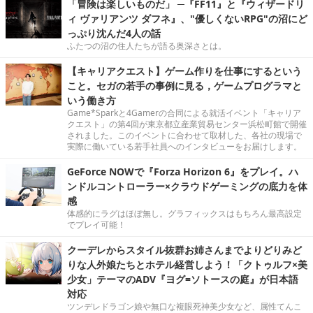
「冒険は楽しいものだ」 ─『FF11』と『ウィザードリ
ィ ヴァリアンツ ダフネ』、"優しくないRPG"の沼にど
っぷり沈んだ4人の話
ふたつの沼の住人たちが語る奥深さとは。
【キャリアクエスト】ゲーム作りを仕事にするという
こと。セガの若手の事例に見る，ゲームプログラマと
いう働き方
Game*Sparkと4Gamerの合同による就活イベント「キャリア
クエスト」の第4回が東京都立産業貿易センター浜松町館で開催
されました。このイベントに合わせて取材した、各社の現場で
実際に働いている若手社員へのインタビューをお届けします。
GeForce NOWで『Forza Horizon 6』をプレイ。ハ
ンドルコントローラー×クラウドゲーミングの底力を体
感
体感的にラグはほぼ無し。グラフィックスはもちろん最高設定
でプレイ可能！
クーデレからスタイル抜群お姉さんまでよりどりみど
りな人外娘たちとホテル経営しよう！「クトゥルフ×美
少女」テーマのADV『ヨグ=ソトースの庭』が日本語
対応
ツンデレドラゴン娘や無口な複眼死神美少女など、属性てんこ