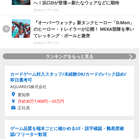
へ！浜口Dが登壇―新たなウェアなどに期待
2026.8.7 Fri 7:45
『オーバーウォッチ』新タンクヒーロー「D.Mon」
のヒーロー・トレイラーが公開！ MEKA部隊を率い
てレッキング・ボールと激突
2026.8.7 Fri 1:15
ランキングをもっと見る
カードゲーム封入スタッフ/未経験OK/カードのパック詰め/
即日選考可
AQUARIUS株式会社
愛知県
月給30万1,900円～65万円
正社員
ゲーム品質を端末ごとに確かめるUI・誤字確認・難易度確
認/フリーター歓迎