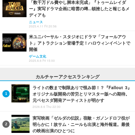
「数千万ドル費やし脚本未完成」『トゥームレイダ
ー』実写ドラマ企画に暗雲の噂…頓挫したと報じるメ
ディアも
ニュース
2025.4.11 Fri 20:56
米ユニバーサル・スタジオにドラマ「フォールアウ
ト」アトラクション登場予定！ハロウィンイベントで
開催
ゲーム文化
2025.6.6 Fri 15:00
カルチャーアクセスランキング
ライトの数まで制限ありで恨み節！？『Fallout 3』
オリジナル版開発の苦労とリマスター版への期待。
元ベセスダ開発アーティストが明かす
2026.8.6 Thu 22:30
実写映画「ゼルダの伝説」宿敵・ガノンドロフ役が
明らかに！故サム・ニールも出演と海外報道。最後
の映画出演のひとつに