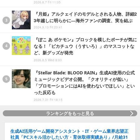
2026.8.7 Fri 11:05
『月姫』アルクェイドのモデルとされる人物、詳細2
3年越しに明らかに―海外ファンの調査、実を結ぶ
2024.9.13 Fri 20:41
『ぽこ あ ポケモン』ブロックを模したポーチが気に
なる！「ピカチュウ（うすいろ）」のマスコットな
ど、新グッズが発売
2026.8.5 Wed 8:00
『Stellar Blade: BLOOD RAIN』生成AI使用の公式
ミュージックビデオ公開。「クオリティが低い」
「プロモーションにはAIを使わないでほしい」とい
った反応も
2026.7.31 Fri 18:15
ランキングをもっと見る
生成AI活用ゲーム開発アシスタント・IT・ゲーム業界志望正
社員「PCスキル活かしたい方・育休取得実績あり」/月給31