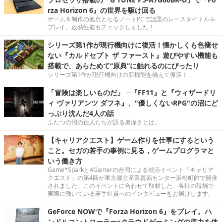
rza Horizon 6』の世界を駆け回る
ゲーム＆制作の拠点となるノートPCで話題のレースタイトルを
プレイ。放熱性能もチェックしました！
シリーズ第1作が現行機向けに復活！懐かしくも色褪せ
ない『カルドセプト ザ ファースト』遊びやすい機能も
搭載で、あらためて“原典”に触れるのにぴったり
シリーズ第1作が現行機向けの新機能を備えて復活！
「冒険は楽しいものだ」 ─『FF11』と『ウィザードリ
ィ ヴァリアンツ ダフネ』、"優しくないRPG"の沼にど
っぷり沈んだ4人の話
ふたつの沼の住人たちが語る奥深さとは。
【キャリアクエスト】ゲーム作りを仕事にするという
こと。セガの若手の事例に見る，ゲームプログラマと
いう働き方
Game*Sparkと4Gamerの合同による就活イベント「キャリア
クエスト」の第4回が東京都立産業貿易センター浜松町館で開催
されました。このイベントに合わせて取材した、各社の現場で
実際に働いている若手社員へのインタビューをお届けします。
GeForce NOWで『Forza Horizon 6』をプレイ。ハ
ンドルコントローラー×クラウドゲーミングの底力を体