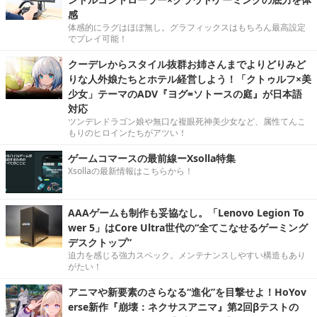
感
体感的にラグはほぼ無し。グラフィックスはもちろん最高設定
でプレイ可能！
クーデレからスタイル抜群お姉さんまでよりどりみど
りな人外娘たちとホテル経営しよう！「クトゥルフ×美
少女」テーマのADV『ヨグ=ソトースの庭』が日本語
対応
ツンデレドラゴン娘や無口な複眼死神美少女など、属性てんこ
もりのヒロインたちがアツい！
ゲームコマースの最前線ーXsolla特集
Xsollaの最新情報はこちらから！
AAAゲームも制作も妥協なし。「Lenovo Legion To
wer 5」はCore Ultra世代の“全てこなせるゲーミング
デスクトップ”
迫力を感じる強力スペック。メンテナンスしやすい構造もあり
がたい！
アニマや新要素のさらなる“進化”を目撃せよ！HoYov
erse新作『崩壊：ネクサスアニマ』第2回βテストの