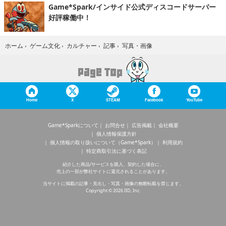
Game*Spark/インサイド公式ディスコードサーバー
好評稼働中！
写真・画像
ホーム
›
ゲーム文化
›
カルチャー
›
記事
›
Home
X
STEAM
Facebook
YouTube
Game*Sparkについて
お問合せ
広告掲載
会社概要
個人情報保護方針
個人情報の取り扱いについて（Game*Spark）
利用規約
特定商取引法に基づく表記
紹介した商品/サービスを購入、契約した場合に、
売上の一部が弊社サイトに還元されることがあります。
当サイトに掲載の記事・見出し・写真・画像の無断転載を禁じます。
Copyright © 2026 IID, Inc.