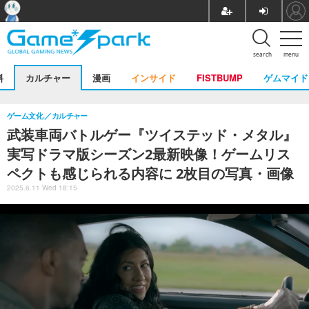
search
menu
料
カルチャー
漫画
インサイド
FISTBUMP
ゲムマイド
ゲーム文化
カルチャー
武装車両バトルゲー『ツイステッド・メタル』
実写ドラマ版シーズン2最新映像！ゲームリス
ペクトも感じられる内容に 2枚目の写真・画像
2025.6.11 Wed 18:15