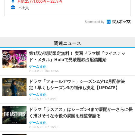
月給25万1,000円～32万円
正社員
Sponsored by
関連ニュース
第1話が期間限定無料！ 実写ドラマ版『ツイステッ
ド・メタル』Huluで見放題独占配信開始
ゲーム文化
2024.2.22 Thu 15:55
ドラマ「フォールアウト」シーズン2が12月配信決
定！早くもシーズン3の制作も決定【UPDATE】
ゲーム文化
2025.5.13 Tue 8:28
ドラマ「ラスアス」はシーズン4まで展開か―さらに長
く描けそうな今後の展開を総監督語る
ゲーム文化
2025.5.20 Tue 15:20