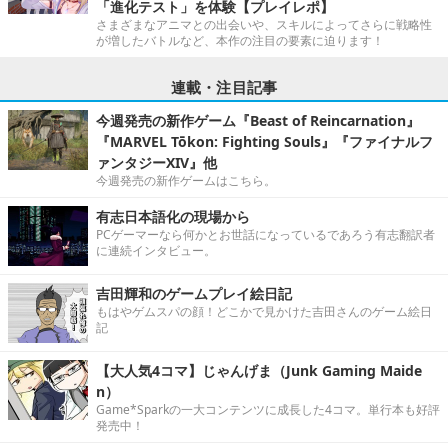
「進化テスト」を体験【プレイレポ】
さまざまなアニマとの出会いや、スキルによってさらに戦略性
が増したバトルなど、本作の注目の要素に迫ります！
連載・注目記事
今週発売の新作ゲーム『Beast of Reincarnation』
『MARVEL Tōkon: Fighting Souls』『ファイナルフ
ァンタジーXIV』他
今週発売の新作ゲームはこちら。
有志日本語化の現場から
PCゲーマーなら何かとお世話になっているであろう有志翻訳者
に連続インタビュー。
吉田輝和のゲームプレイ絵日記
もはやゲムスパの顔！どこかで見かけた吉田さんのゲーム絵日
記
【大人気4コマ】じゃんげま（Junk Gaming Maide
n）
Game*Sparkの一大コンテンツに成長した4コマ。単行本も好評
発売中！