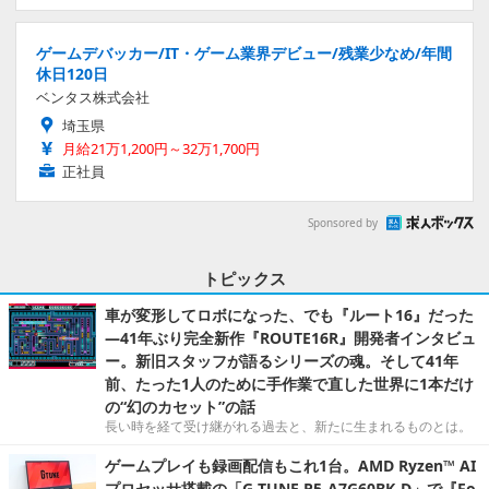
ゲームデバッカー/IT・ゲーム業界デビュー/残業少なめ/年間
休日120日
ベンタス株式会社
埼玉県
月給21万1,200円～32万1,700円
正社員
Sponsored by
トピックス
車が変形してロボになった、でも『ルート16』だった
―41年ぶり完全新作『ROUTE16R』開発者インタビュ
ー。新旧スタッフが語るシリーズの魂。そして41年
前、たった1人のために手作業で直した世界に1本だけ
の“幻のカセット”の話
長い時を経て受け継がれる過去と、新たに生まれるものとは。
ゲームプレイも録画配信もこれ1台。AMD Ryzen™ AI
プロセッサ搭載の「G TUNE P5-A7G60BK-D」で『Fo