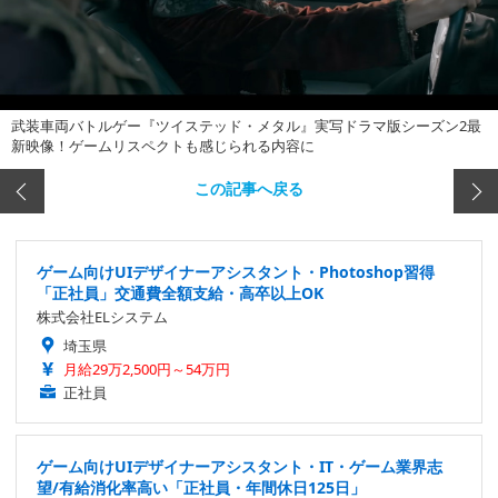
武装車両バトルゲー『ツイステッド・メタル』実写ドラマ版シーズン2最
新映像！ゲームリスペクトも感じられる内容に
この記事へ戻る
ゲーム向けUIデザイナーアシスタント・Photoshop習得
「正社員」交通費全額支給・高卒以上OK
株式会社ELシステム
埼玉県
月給29万2,500円～54万円
正社員
ゲーム向けUIデザイナーアシスタント・IT・ゲーム業界志
望/有給消化率高い「正社員・年間休日125日」