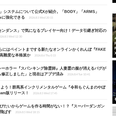
」システムについて公式Xが紹介。「BODY」「ARMS」
みに強化できる
2026.8.5 Wed 20:15
センダンス」で気になるプレイヤー向け！データ引継ぎ対応の
026.8.5 Wed 12:30
らにはペイントまでする新たなオンラインかくれんぼ『FAKE
も高難度な本格派か
2026.8.6 Thu 0:15
シーホラー『スパンキング除霊師』人妻霊の服が消えるバグが
ら修正しました」と現在はアプデ済み
2026.8.4 Tue 10:41
しよう！群馬系インクリメンタルゲーム『令和もぐんまのやぼ
eam版リリース！
2026.8.5 Wed 17:45
遊びたいからゲームを作る時間がない！？『スーパーダンガン
飛ばす
2026.8.5 Wed 18:15