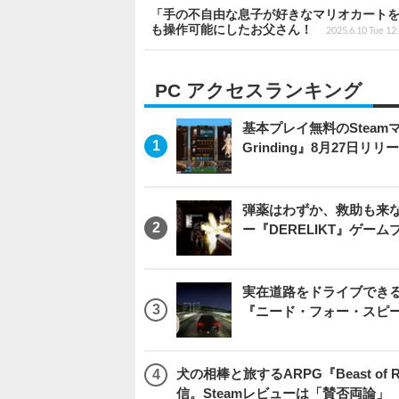
「手の不自由な息子が好きなマリオカートを
も操作可能にしたお父さん！
2025.6.10 Tue 12
PC アクセスランキング
基本プレイ無料のSteamマ
Grinding』8月27日
弾薬はわずか、救助も来な
ー『DERELIKT』ゲー
実在道路をドライブできるブ
『ニード・フォー・スピ
犬の相棒と旅するARPG『Beast of
信。Steamレビューは「賛否両論」