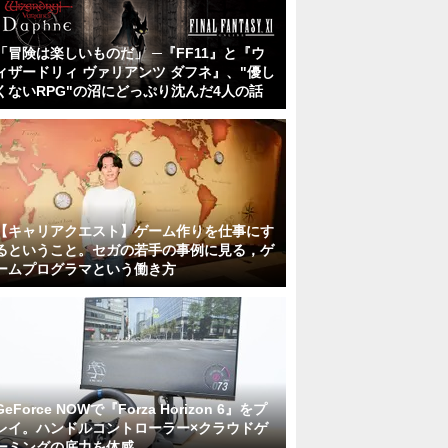
「冒険は楽しいものだ」 ─『FF11』と『ウ
ィザードリィ ヴァリアンツ ダフネ』、"優し
くないRPG"の沼にどっぷり沈んだ4人の話
【キャリアクエスト】ゲーム作りを仕事にす
るということ。セガの若手の事例に見る，ゲ
ームプログラマという働き方
GeForce NOWで『Forza Horizon 6』をプ
レイ。ハンドルコントローラー×クラウドゲ
ーミングの底力を体感