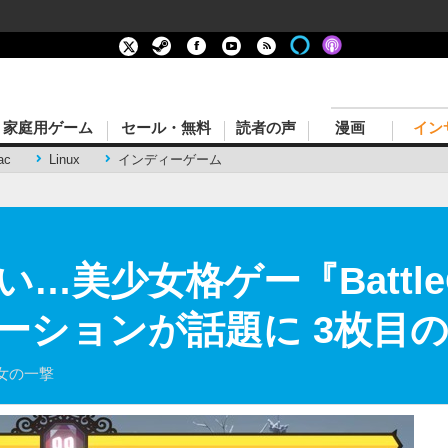
家庭用ゲーム
セール・無料
読者の声
漫画
イン
ac
Linux
インディーゲーム
…美少女格ゲー『Battle
ーションが話題に 3枚目
女の一撃