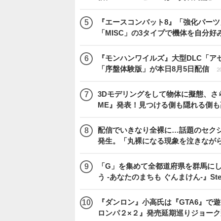
『エースコンバット8』「強化パーツ
「MISC」の3タイプで機体を自分好
『モンハンワイルズ』大型DLC「ア
「序盤体験版」が本日8月5日配信
2
3Dモデリングをして物体に擬態、さ
ME』発表！見つける側も隠れる側
配信でいきなり全裸に…話題のセク
発生。「丸裸になる現象を泣きなが
「G」を集めて全都道府県を群馬に
う -あなたのまちも ぐんまけん-』St
『ダンロン』小高氏は『GTA6』で
ロンパ２×２』発売延期巡りジョーク