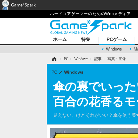
Game*Spark
ハードコアゲーマーのためのWebメディア
ホーム
特集
PCゲーム
Windows
M
ホーム
›
PC
›
Windows
›
記事
›
写真・画像
PC
Windows
傘の裏でいったい
百合の花香るモ
見えない、けどそれがいい？傘を使う美