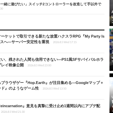
一緒に遊びたい」スイッチ2コントローラーを改造して手以外で
:30
ーケットで取引できる新たな放置ハクスラRPG『My Party Is
リリースへ―サーバー安定性を重視
2026.8.5 Wed 17:15
い、残された人間も信用できない―PS1風SFサバイバルホラ
ムプレイ映像公開
2026.8.5 Wed 23:00
ラウザゲー『Hop.Earth』が注目集める―Googleマップ＋
ード』のようなゲーム性
2026.8.5 Wed 13:50
 Reincarnation』意見を真摯に受け止め1週間以内にアプデ配
2026.8.5 Wed 21:30