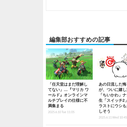
編集部おすすめの記事
「任天堂はまだ理解し
あの日流した悔
てない」…『マリカ ワ
が、ついに嬉し
ールド』オンラインマ
「ちいかわ」ナ
ルチプレイの仕様に不
生「スイッチ2
満集まる
ラストにウシも
しそう
2025.6.10 Tue 11:05
2025.6.11 Wed 10:45