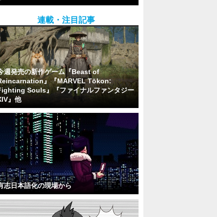
連載・注目記事
今週発売の新作ゲーム『Beast of
Reincarnation』『MARVEL Tōkon:
Fighting Souls』『ファイナルファンタジー
XIV』他
有志日本語化の現場から