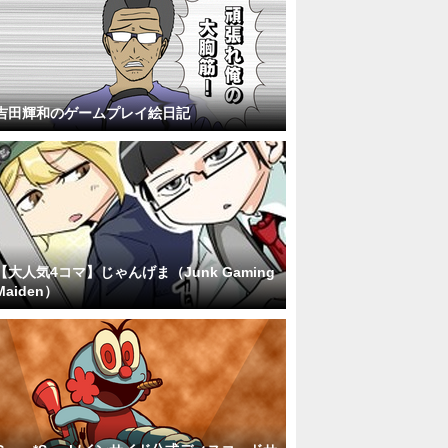
吉田輝和のゲームプレイ絵日記
【大人気4コマ】じゃんげま（Junk Gaming
Maiden）