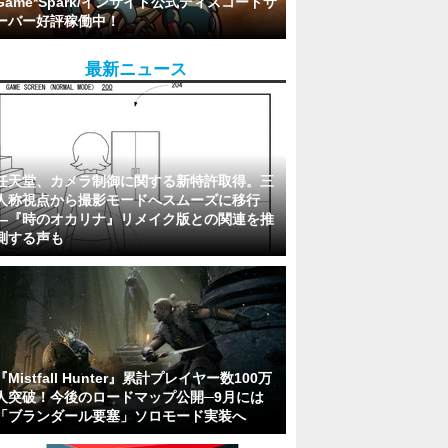
Game*Spark/インサイド公式ディスコードサ
ーバー好評稼働中！
最新ニュース
任天堂、カメラ制御に関する新特許取得。三
人称視点から撮影モードへスムーズに移行
―『時のオカリナ』リメイク版との関連を推
測する声も
『Mistfall Hunter』累計プレイヤー数100万
人突破！今後のロードマップ公開─9月には
「ブランダール要塞」ソロモード実装へ