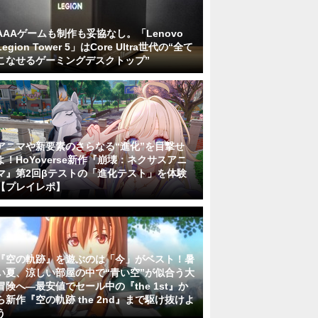
AAAゲームも制作も妥協なし。「Lenovo
Legion Tower 5」はCore Ultra世代の“全て
こなせるゲーミングデスクトップ”
アニマや新要素のさらなる“進化”を目撃せ
よ！HoYoverse新作『崩壊：ネクサスアニ
マ』第2回βテストの「進化テスト」を体験
【プレイレポ】
『空の軌跡』を遊ぶのは「今」がベスト！暑
い夏、涼しい部屋の中で“青い空”が似合う大
冒険へ―最安値でセール中の『the 1st』か
ら新作『空の軌跡 the 2nd』まで駆け抜けよ
う