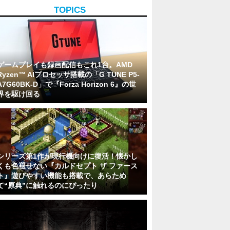
TOPICS
ゲームプレイも録画配信もこれ1台。AMD
Ryzen™ AIプロセッサ搭載の「G TUNE P5-
A7G60BK-D」で『Forza Horizon 6』の世
界を駆け回る
シリーズ第1作が現行機向けに復活！懐かし
くも色褪せない『カルドセプト ザ ファース
ト』遊びやすい機能も搭載で、あらため
て“原典”に触れるのにぴったり