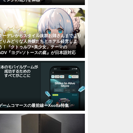
クーデレからスタイル抜群お姉さんまでより
どりみどりな人外娘たちとホテル経営しよ
う！「クトゥルフ×美少女」テーマの
ADV『ヨグ=ソトースの庭』が日本語対応
ゲームコマースの最前線ーXsolla特集