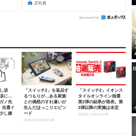
正社員
Sponsored by
し涙
「スイッチ2」を返品す
「スイッチ2」イオンス
涙に…
るつもりが…ある家族
タイルオンライン抽選
ガノ先
との偶然のすれ違いが
第2弾の結果が発表。第
」当選イ
生んだほっこりエピソ
3弾以降の実施は未定
少し嬉
ード
2025.6.11 Wed 15:06
2025.6.11 Wed 15:40