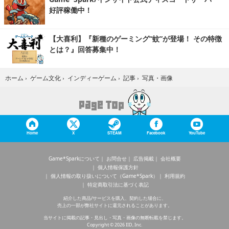
好評稼働中！
【大喜利】『新種のゲーミング“蚊”が登場！ その特徴
とは？』回答募集中！
写真・画像
ホーム
›
ゲーム文化
›
インディーゲーム
›
記事
›
Home
X
STEAM
Facebook
YouTube
Game*Sparkについて
お問合せ
広告掲載
会社概要
個人情報保護方針
個人情報の取り扱いについて（Game*Spark）
利用規約
特定商取引法に基づく表記
紹介した商品/サービスを購入、契約した場合に、
売上の一部が弊社サイトに還元されることがあります。
当サイトに掲載の記事・見出し・写真・画像の無断転載を禁じます。
Copyright © 2026 IID, Inc.