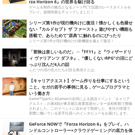
rza Horizon 6』の世界を駆け回る
ゲーム＆制作の拠点となるノートPCで話題のレースタイトルを
プレイ。放熱性能もチェックしました！
シリーズ第1作が現行機向けに復活！懐かしくも色褪せ
ない『カルドセプト ザ ファースト』遊びやすい機能も
搭載で、あらためて“原典”に触れるのにぴったり
シリーズ第1作が現行機向けの新機能を備えて復活！
「冒険は楽しいものだ」 ─『FF11』と『ウィザードリ
ィ ヴァリアンツ ダフネ』、"優しくないRPG"の沼にど
っぷり沈んだ4人の話
ふたつの沼の住人たちが語る奥深さとは。
【キャリアクエスト】ゲーム作りを仕事にするという
こと。セガの若手の事例に見る，ゲームプログラマと
いう働き方
Game*Sparkと4Gamerの合同による就活イベント「キャリア
クエスト」の第4回が東京都立産業貿易センター浜松町館で開催
されました。このイベントに合わせて取材した、各社の現場で
実際に働いている若手社員へのインタビューをお届けします。
GeForce NOWで『Forza Horizon 6』をプレイ。ハ
ンドルコントローラー×クラウドゲーミングの底力を体