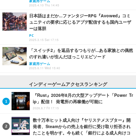
家庭用ゲーム
2025.4.10 Thu 14:45
日本語はまだか…ファンタジーRPG『Avowed』コミ
ュニティの要求に応じるアプデ配信するも国内ユーザ
ーは落胆
PC
2025.3.15 Sat 17:15
「スイッチ2」を返品するつもりが…ある家族との偶然
のすれ違いが生んだほっこりエピソード
家庭用ゲーム
2025.6.11 Wed 15:40
インディーゲームアクセスランキング
『Rust』2026年8月の大型アップデート「Power Tr
ip」配信！ 発電所の再稼働が可能に
2026.8.7 Fri 17:15
数十万本ヒット成人向け『ヤリステメスブター』開
発者、Steamからの売上を銀行に受け取り拒否され
たことを明かす。今も続く「銀行による成人向けコ