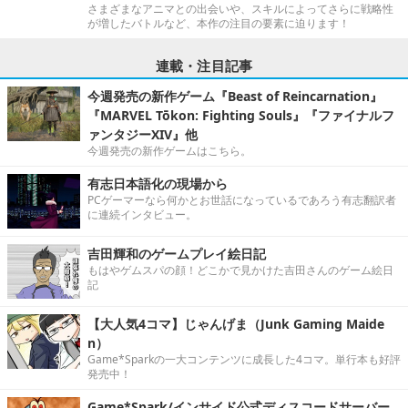
さまざまなアニマとの出会いや、スキルによってさらに戦略性
が増したバトルなど、本作の注目の要素に迫ります！
連載・注目記事
今週発売の新作ゲーム『Beast of Reincarnation』
『MARVEL Tōkon: Fighting Souls』『ファイナルフ
ァンタジーXIV』他
今週発売の新作ゲームはこちら。
有志日本語化の現場から
PCゲーマーなら何かとお世話になっているであろう有志翻訳者
に連続インタビュー。
吉田輝和のゲームプレイ絵日記
もはやゲムスパの顔！どこかで見かけた吉田さんのゲーム絵日
記
【大人気4コマ】じゃんげま（Junk Gaming Maide
n）
Game*Sparkの一大コンテンツに成長した4コマ。単行本も好評
発売中！
Game*Spark/インサイド公式ディスコードサーバー