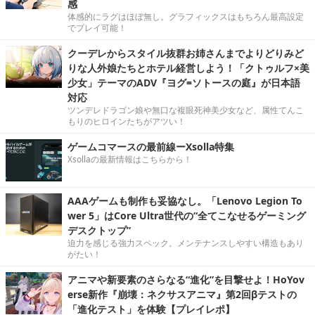
感
体感的にラグはほぼ無し。グラフィックスはもちろん最高設定
でプレイ可能！
クーデレからスタイル抜群お姉さんまでよりどりみど
りな人外娘たちとホテル経営しよう！「クトゥルフ×美
少女」テーマのADV『ヨグ=ソトースの庭』が日本語
対応
ツンデレドラゴン娘や無口な複眼死神美少女など、属性てんこ
もりのヒロインたちがアツい！
ゲームコマースの最前線ーXsolla特集
Xsollaの最新情報はこちらから！
AAAゲームも制作も妥協なし。「Lenovo Legion To
wer 5」はCore Ultra世代の“全てこなせるゲーミング
デスクトップ”
迫力を感じる強力スペック。メンテナンスしやすい構造もあり
がたい！
アニマや新要素のさらなる“進化”を目撃せよ！HoYov
erse新作『崩壊：ネクサスアニマ』第2回βテストの
「進化テスト」を体験【プレイレポ】