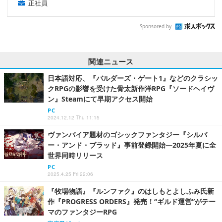
正社員
Sponsored by
関連ニュース
日本語対応、『バルダーズ・ゲート1』などのクラシッ
クRPGの影響を受けた骨太新作洋RPG『ソードヘイヴ
ン』Steamにて早期アクセス開始
PC
2024.12.12 Thu 11:15
ヴァンパイア題材のゴシックファンタジー『シルバ
ー・アンド・ブラッド』事前登録開始―2025年夏に全
世界同時リリース
PC
2025.4.25 Fri 22:06
『牧場物語』『ルンファク』のはしもとよしふみ氏新
作『PROGRESS ORDERS』発売！“ギルド運営”がテー
マのファンタジーRPG