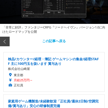
「非常に好評」ファンタジーCRPG『ソードヘイヴン』バージョン1.0に向
けたロードマップを公開
この記事へ戻る
検品/カウンター/経理・簿記 ゲームマシンの集金/経理STAF
F 主に100円玉を扱います 賞与あり
株式会社山崎屋
東京都
月給25万円～
正社員
家庭用ゲーム機製造/未経験歓迎「正社員/週休2日制/空調完
備/賞与あり」安心の研修制度完備