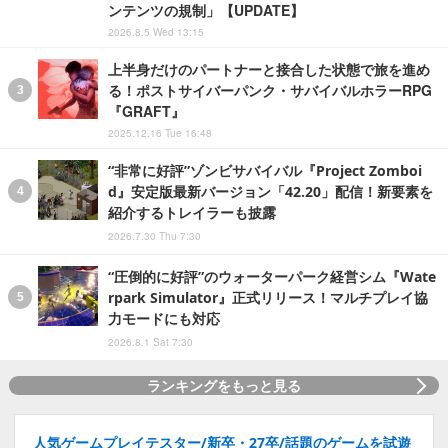
ンテンツの規制」【UPDATE】
2026.8.5 Wed 13:15
上半身だけのパートナーと接合した状態で旅を進め
る！ポストサイバーパンク・サバイバルホラーRPG
『GRAFT』
2025.12.16 Tue 16:48
“非常に好評”ゾンビサバイバル『Project Zomboi
d』安定版最新バージョン「42.20」配信！新要素を
紹介するトレイラーも披露
2026.7.30 Thu 7:30
“圧倒的に好評”のウォーターパーク経営シム『Wate
rpark Simulator』正式リリース！マルチプレイ協
力モードにも対応
2026.8.1 Sat 7:30
ランキングをもっと見る
人気ゲームプレイテスター/新卒・27卒/話題のゲームを試遊