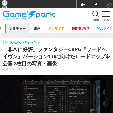
search
menu
料
カルチャー
漫画
インサイド
FISTBUMP
ゲムマイド
ゲーム文化
インディーゲーム
「非常に好評」ファンタジーCRPG『ソードヘ
イヴン』バージョン1.0に向けたロードマップを
公開 8枚目の写真・画像
2025.6.12 Thu 15:41