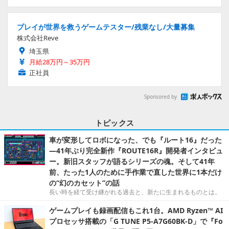
プレイが世界を救うゲームテスター/残業なし/大量募集
株式会社Reve
埼玉県
月給28万円～35万円
正社員
Sponsored by
トピックス
車が変形してロボになった、でも『ルート16』だった
―41年ぶり完全新作『ROUTE16R』開発者インタビュ
ー。新旧スタッフが語るシリーズの魂。そして41年
前、たった1人のために手作業で直した世界に1本だけ
の“幻のカセット”の話
長い時を経て受け継がれる過去と、新たに生まれるものとは。
ゲームプレイも録画配信もこれ1台。AMD Ryzen™ AI
プロセッサ搭載の「G TUNE P5-A7G60BK-D」で『Fo