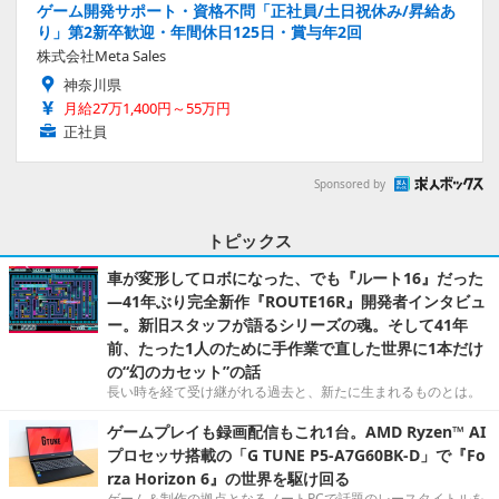
ゲーム開発サポート・資格不問「正社員/土日祝休み/昇給あ
り」第2新卒歓迎・年間休日125日・賞与年2回
株式会社Meta Sales
神奈川県
月給27万1,400円～55万円
正社員
Sponsored by
トピックス
車が変形してロボになった、でも『ルート16』だった
―41年ぶり完全新作『ROUTE16R』開発者インタビュ
ー。新旧スタッフが語るシリーズの魂。そして41年
前、たった1人のために手作業で直した世界に1本だけ
の“幻のカセット”の話
長い時を経て受け継がれる過去と、新たに生まれるものとは。
ゲームプレイも録画配信もこれ1台。AMD Ryzen™ AI
プロセッサ搭載の「G TUNE P5-A7G60BK-D」で『Fo
rza Horizon 6』の世界を駆け回る
ゲーム＆制作の拠点となるノートPCで話題のレースタイトルを