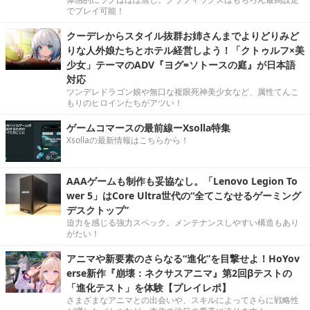
でプレイ可能！
クーデレからスタイル抜群お姉さんまでよりどりみど
りな人外娘たちとホテル経営しよう！「クトゥルフ×美
少女」テーマのADV『ヨグ=ソトースの庭』が日本語
対応
ツンデレドラゴン娘や無口な複眼死神美少女など、属性てんこ
もりのヒロインたちがアツい！
ゲームコマースの最前線ーXsolla特集
Xsollaの最新情報はこちらから！
AAAゲームも制作も妥協なし。「Lenovo Legion To
wer 5」はCore Ultra世代の“全てこなせるゲーミング
デスクトップ”
迫力を感じる強力スペック。メンテナンスしやすい構造もあり
がたい！
アニマや新要素のさらなる“進化”を目撃せよ！HoYov
erse新作『崩壊：ネクサスアニマ』第2回βテストの
「進化テスト」を体験【プレイレポ】
さまざまなアニマとの出会いや、スキルによってさらに戦略性