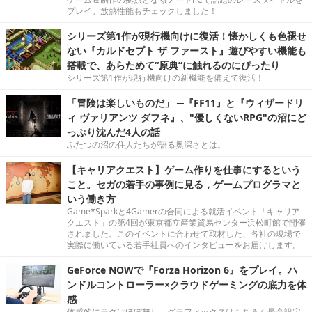
プレイ。放熱性能もチェックしました！
シリーズ第1作が現行機向けに復活！懐かしくも色褪せ
ない『カルドセプト ザ ファースト』遊びやすい機能も
搭載で、あらためて“原典”に触れるのにぴったり
シリーズ第1作が現行機向けの新機能を備えて復活！
「冒険は楽しいものだ」 ─『FF11』と『ウィザードリ
ィ ヴァリアンツ ダフネ』、"優しくないRPG"の沼にど
っぷり沈んだ4人の話
ふたつの沼の住人たちが語る奥深さとは。
【キャリアクエスト】ゲーム作りを仕事にするという
こと。セガの若手の事例に見る，ゲームプログラマと
いう働き方
Game*Sparkと4Gamerの合同による就活イベント「キャリア
クエスト」の第4回が東京都立産業貿易センター浜松町館で開催
されました。このイベントに合わせて取材した、各社の現場で
実際に働いている若手社員へのインタビューをお届けします。
GeForce NOWで『Forza Horizon 6』をプレイ。ハ
ンドルコントローラー×クラウドゲーミングの底力を体
感
体感的にラグはほぼ無し。グラフィックスはもちろん最高設定