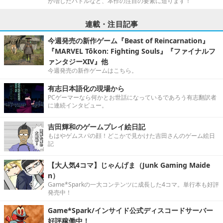
が増したバトルなど、本作の注目の要素に迫ります！
連載・注目記事
今週発売の新作ゲーム『Beast of Reincarnation』
『MARVEL Tōkon: Fighting Souls』『ファイナルフ
ァンタジーXIV』他
今週発売の新作ゲームはこちら。
有志日本語化の現場から
PCゲーマーなら何かとお世話になっているであろう有志翻訳者
に連続インタビュー。
吉田輝和のゲームプレイ絵日記
もはやゲムスパの顔！どこかで見かけた吉田さんのゲーム絵日
記
【大人気4コマ】じゃんげま（Junk Gaming Maide
n）
Game*Sparkの一大コンテンツに成長した4コマ。単行本も好評
発売中！
Game*Spark/インサイド公式ディスコードサーバー
好評稼働中！