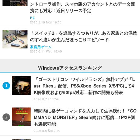
ントローラ操作、スマホ版のアカウントとのデータ連
携にも対応！近日リリース予定
PC
2025.2.10 Mon 16:50
「スイッチ2」を返品するつもりが…ある家族との偶然
のすれ違いが生んだほっこりエピソード
家庭用ゲーム
2025.6.11 Wed 15:40
Windowsアクセスランキング
『ゴーストリコン ワイルドランズ』無料アプデ「L
ast Rites」配信。PS5/Xbox Series X/S/PCにて4
K解像度および60fps対応―新作の開発も発表
2026.8.7 Fri 1:54
時間内に格ゲーコマンドを入力して生き残れ！『CO
MMAND MONSTER』Steam向けに配信―1P/2P側
も選択可能
2026.8.8 Sat 0:30