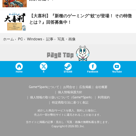
【大喜利】『新種のゲーミング“蚊”が登場！ その特徴
とは？』回答募集中！
写真・画像
ホーム
›
PC
›
Windows
›
記事
›
Home
X
STEAM
Facebook
YouTube
Game*Sparkについて
お問合せ
広告掲載
会社概要
個人情報保護方針
個人情報の取り扱いについて（Game*Spark）
利用規約
特定商取引法に基づく表記
紹介した商品/サービスを購入、契約した場合に、
売上の一部が弊社サイトに還元されることがあります。
当サイトに掲載の記事・見出し・写真・画像の無断転載を禁じます。
Copyright © 2026 IID, Inc.