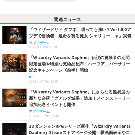
関連ニュース
『ウィザードリィ ダフネ』眠っても強い？Ver1.8.0ア
プデで冒険者「運命を視る魔女 シェリリーニャ」実装
アプリゲーム
2025.5.1 Thu 10:10
『Wizardry Variants Daphne』伝説の冒険者の期間
限定登場や特別な支給品配布！ハーフアニバーサリー
記念キャンペーン《前半》開始
PC
2025.4.17 Thu 20:57
『Wizardry Variants Daphne』にさらなる難易度の
新たな奈落「グアルダ城塞」追加！メインストーリー
追加記念イベントも開催
アプリゲーム
2025.2.20 Thu 11:38
3DダンジョンRPGシリーズ新作『Wizardry Variants
Daphne』Steamストアページ公開―横画面表示やコ