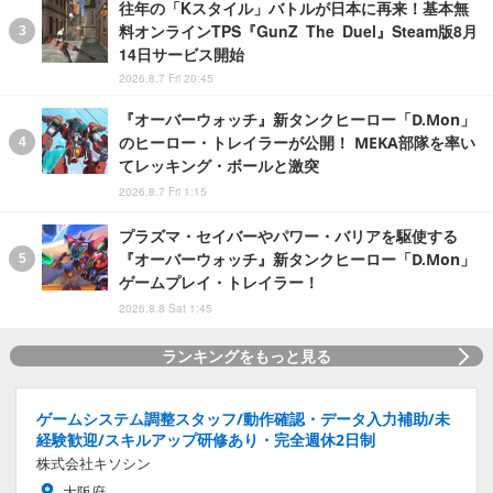
往年の「Kスタイル」バトルが日本に再来！基本無
料オンラインTPS『GunZ The Duel』Steam版8月
14日サービス開始
2026.8.7 Fri 20:45
『オーバーウォッチ』新タンクヒーロー「D.Mon」
のヒーロー・トレイラーが公開！ MEKA部隊を率い
てレッキング・ボールと激突
2026.8.7 Fri 1:15
プラズマ・セイバーやパワー・バリアを駆使する
『オーバーウォッチ』新タンクヒーロー「D.Mon」
ゲームプレイ・トレイラー！
2026.8.8 Sat 1:45
ランキングをもっと見る
ゲームシステム調整スタッフ/動作確認・データ入力補助/未
経験歓迎/スキルアップ研修あり・完全週休2日制
株式会社キソシン
大阪府