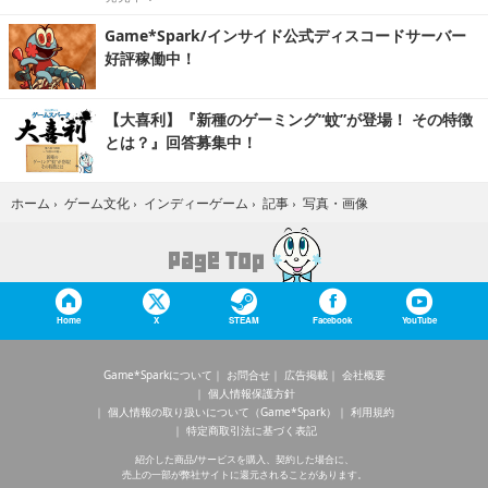
Game*Spark/インサイド公式ディスコードサーバー
好評稼働中！
【大喜利】『新種のゲーミング“蚊”が登場！ その特徴
とは？』回答募集中！
写真・画像
ホーム
›
ゲーム文化
›
インディーゲーム
›
記事
›
Home
X
STEAM
Facebook
YouTube
Game*Sparkについて
お問合せ
広告掲載
会社概要
個人情報保護方針
個人情報の取り扱いについて（Game*Spark）
利用規約
特定商取引法に基づく表記
紹介した商品/サービスを購入、契約した場合に、
売上の一部が弊社サイトに還元されることがあります。