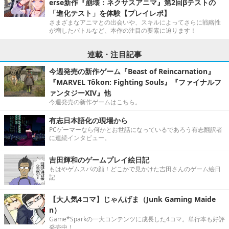
erse新作『崩壊：ネクサスアニマ』第2回βテストの
「進化テスト」を体験【プレイレポ】
さまざまなアニマとの出会いや、スキルによってさらに戦略性
が増したバトルなど、本作の注目の要素に迫ります！
連載・注目記事
今週発売の新作ゲーム『Beast of Reincarnation』
『MARVEL Tōkon: Fighting Souls』『ファイナルフ
ァンタジーXIV』他
今週発売の新作ゲームはこちら。
有志日本語化の現場から
PCゲーマーなら何かとお世話になっているであろう有志翻訳者
に連続インタビュー。
吉田輝和のゲームプレイ絵日記
もはやゲムスパの顔！どこかで見かけた吉田さんのゲーム絵日
記
【大人気4コマ】じゃんげま（Junk Gaming Maide
n）
Game*Sparkの一大コンテンツに成長した4コマ。単行本も好評
発売中！