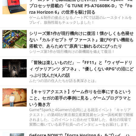
プロセッサ搭載の「G TUNE P5-A7G60BK-D」で『Fo
rza Horizon 6』の世界を駆け回る
ゲーム＆制作の拠点となるノートPCで話題のレースタイトルを
プレイ。放熱性能もチェックしました！
シリーズ第1作が現行機向けに復活！懐かしくも色褪せ
ない『カルドセプト ザ ファースト』遊びやすい機能も
搭載で、あらためて“原典”に触れるのにぴったり
シリーズ第1作が現行機向けの新機能を備えて復活！
「冒険は楽しいものだ」 ─『FF11』と『ウィザードリ
ィ ヴァリアンツ ダフネ』、"優しくないRPG"の沼にど
っぷり沈んだ4人の話
ふたつの沼の住人たちが語る奥深さとは。
【キャリアクエスト】ゲーム作りを仕事にするという
こと。セガの若手の事例に見る，ゲームプログラマと
いう働き方
Game*Sparkと4Gamerの合同による就活イベント「キャリア
クエスト」の第4回が東京都立産業貿易センター浜松町館で開催
されました。このイベントに合わせて取材した、各社の現場で
実際に働いている若手社員へのインタビューをお届けします。
GeForce NOWで『Forza Horizon 6』をプレイ。ハ