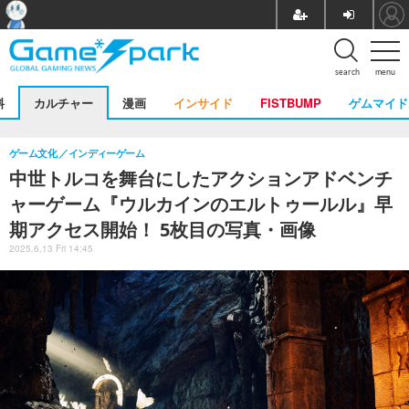
search
menu
料
カルチャー
漫画
インサイド
FISTBUMP
ゲムマイド
ゲーム文化
インディーゲーム
中世トルコを舞台にしたアクションアドベンチ
ャーゲーム『ウルカインのエルトゥールル』早
期アクセス開始！ 5枚目の写真・画像
2025.6.13 Fri 14:45