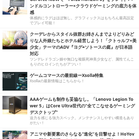
ンドルコントローラー×クラウドゲーミングの底力を体
感
体感的にラグはほぼ無し。グラフィックスはもちろん最高設定
でプレイ可能！
クーデレからスタイル抜群お姉さんまでよりどりみど
りな人外娘たちとホテル経営しよう！「クトゥルフ×美
少女」テーマのADV『ヨグ=ソトースの庭』が日本語
対応
ツンデレドラゴン娘や無口な複眼死神美少女など、属性てんこ
もりのヒロインたちがアツい！
ゲームコマースの最前線ーXsolla特集
Xsollaの最新情報はこちらから！
AAAゲームも制作も妥協なし。「Lenovo Legion To
wer 5」はCore Ultra世代の“全てこなせるゲーミング
デスクトップ”
迫力を感じる強力スペック。メンテナンスしやすい構造もあり
がたい！
アニマや新要素のさらなる“進化”を目撃せよ！HoYov