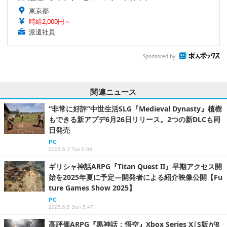
東京都
時給2,000円～
派遣社員
Sponsored by
関連ニュース
“非常に好評”中世生活SLG『Medieval Dynasty』植樹
もできる新アプデ6月26日リリース。2つの新DLCも同
日発売
PC
2025.6.3 Tue 0:00
ギリシャ神話ARPG『Titan Quest II』早期アクセス開
始を2025年夏に予定―開発者による紹介映像公開【Fu
ture Games Show 2025】
PC
2025.6.8 Sun 5:47
高評価ARPG『黒神話：悟空』Xbox Series X|S版が8