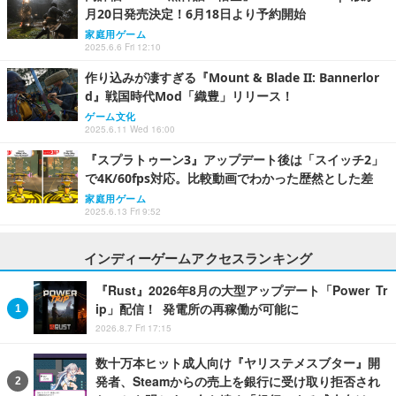
月20日発売決定！6月18日より予約開始
家庭用ゲーム
2025.6.6 Fri 12:10
作り込みが凄すぎる『Mount & Blade II: Bannerlor
d』戦国時代Mod「織豊」リリース！
ゲーム文化
2025.6.11 Wed 16:00
『スプラトゥーン3』アップデート後は「スイッチ2」
で4K/60fps対応。比較動画でわかった歴然とした差
家庭用ゲーム
2025.6.13 Fri 9:52
インディーゲームアクセスランキング
『Rust』2026年8月の大型アップデート「Power Tr
ip」配信！ 発電所の再稼働が可能に
2026.8.7 Fri 17:15
数十万本ヒット成人向け『ヤリステメスブター』開
発者、Steamからの売上を銀行に受け取り拒否され