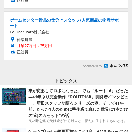
正社員
ゲームセンター景品の仕分けスタッフ/人気商品の物流サポ
ート
Courage Path株式会社
神奈川県
月給27万円～35万円
正社員
Sponsored by
トピックス
車が変形してロボになった、でも『ルート16』だった
―41年ぶり完全新作『ROUTE16R』開発者インタビュ
ー。新旧スタッフが語るシリーズの魂。そして41年
前、たった1人のために手作業で直した世界に1本だけ
の“幻のカセット”の話
長い時を経て受け継がれる過去と、新たに生まれるものとは。
ゲームプレイも録画配信もこれ1台。AMD Ryzen™ AI