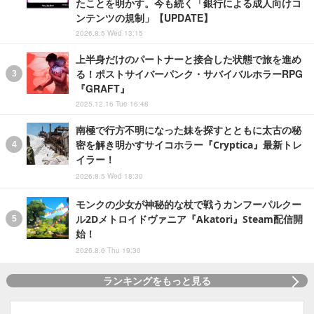
たことを明かす。今も続く「銀行による成人向けコ
ンテンツの規制」【UPDATE】
2026.8.5 Wed 13:15
上半身だけのパートナーと接合した状態で旅を進め
る！ポストサイバーパンク・サバイバルホラーRPG
『GRAFT』
2025.12.16 Tue 16:48
南極で行方不明になった妹を探すとともに太古の秘
密を解き明かすサイコホラー『Cryptica』最新トレ
イラー！
2026.8.5 Wed 18:30
モンクの少女が神秘的な杖で戦うカンフーパルクー
ル2Dメトロイドヴァニア『Akatori』Steam配信開
始！
2026.8.6 Thu 19:30
ランキングをもっと見る