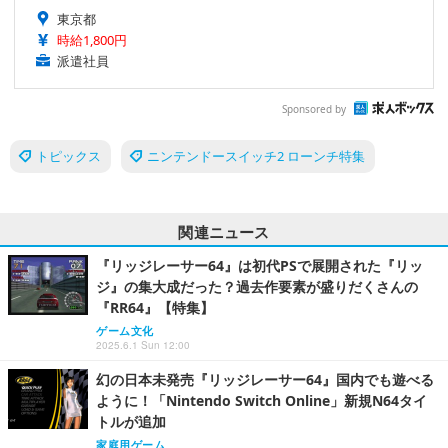
東京都
時給1,800円
派遣社員
Sponsored by
トピックス
ニンテンドースイッチ2 ローンチ特集
関連ニュース
『リッジレーサー64』は初代PSで展開された『リッ
ジ』の集大成だった？過去作要素が盛りだくさんの
『RR64』【特集】
ゲーム文化
2025.6.1 Sun 12:00
幻の日本未発売『リッジレーサー64』国内でも遊べる
ように！「Nintendo Switch Online」新規N64タイ
トルが追加
家庭用ゲーム