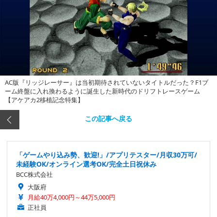
AC版『リッジレーサー』は当初期待されていないタイトルだった？F1ブ
ーム終盤に入れ換わるように誕生した新時代のドリフトレースゲーム
【アケアカ2移植記念特集】
この記事へ戻る
「ゲームやり込み勢、歓迎!」/アプリテスター/月収30万可/
未経験OK/オンライン選考OK/完全土日祝休み
BCC株式会社
大阪府
月給40万4,000円～44万5,000円
正社員