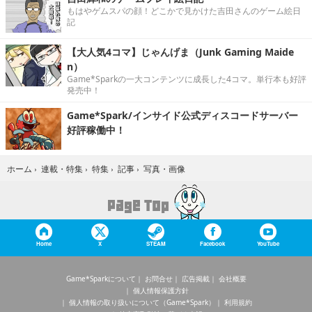
もはやゲムスパの顔！どこかで見かけた吉田さんのゲーム絵日
記
【大人気4コマ】じゃんげま（Junk Gaming Maide
n）
Game*Sparkの一大コンテンツに成長した4コマ。単行本も好評
発売中！
Game*Spark/インサイド公式ディスコードサーバー
好評稼働中！
写真・画像
ホーム
›
連載・特集
›
特集
›
記事
›
Home
X
STEAM
Facebook
YouTube
Game*Sparkについて
お問合せ
広告掲載
会社概要
個人情報保護方針
個人情報の取り扱いについて（Game*Spark）
利用規約