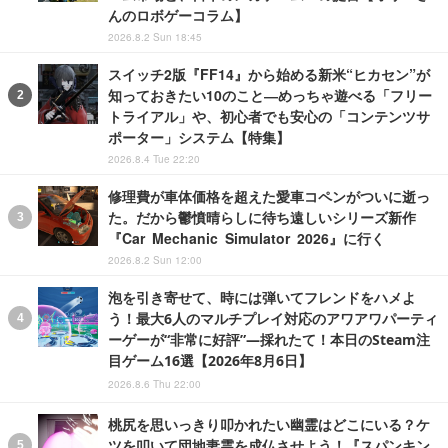
んのロボゲーコラム】
2026.8.2 Sun 18:45
スイッチ2版『FF14』から始める新米“ヒカセン”が
知っておきたい10のこと―めっちゃ遊べる「フリー
トライアル」や、初心者でも安心の「コンテンツサ
ポーター」システム【特集】
2026.8.4 Tue 22:20
修理費が車体価格を超えた愛車コペンがついに逝っ
た。だから鬱憤晴らしに待ち遠しいシリーズ新作
『Car Mechanic Simulator 2026』に行く
2026.8.2 Sun 12:00
泡を引き寄せて、時には弾いてフレンドをハメよ
う！最大6人のマルチプレイ対応のアワアワパーティ
ーゲーが“非常に好評”―採れたて！本日のSteam注
目ゲーム16選【2026年8月6日】
2026.8.6 Thu 22:00
桃尻を思いっきり叩かれたい幽霊はどこにいる？ケ
ツを叩いて団地妻霊を成仏させよう！『スパンキン