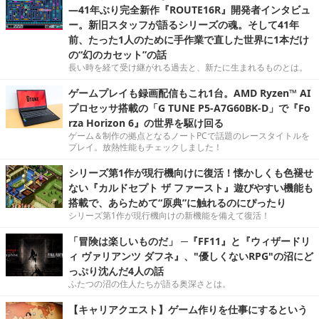
―41年ぶり完全新作『ROUTE16R』開発者インタビュ
ー。新旧スタッフが語るシリーズの魂。そして41年
前、たった1人のために手作業で直した世界に1本だけ
の“幻のカセット”の話
長い時を経て受け継がれる過去と、新たに生まれるものとは。
ゲームプレイも録画配信もこれ1台。AMD Ryzen™ AI
プロセッサ搭載の「G TUNE P5-A7G60BK-D」で『Fo
rza Horizon 6』の世界を駆け回る
ゲーム＆制作の拠点となるノートPCで話題のレースタイトルを
プレイ。放熱性能もチェックしました！
シリーズ第1作が現行機向けに復活！懐かしくも色褪せ
ない『カルドセプト ザ ファースト』遊びやすい機能も
搭載で、あらためて“原典”に触れるのにぴったり
シリーズ第1作が現行機向けの新機能を備えて復活！
「冒険は楽しいものだ」 ─『FF11』と『ウィザードリ
ィ ヴァリアンツ ダフネ』、"優しくないRPG"の沼にど
っぷり沈んだ4人の話
ふたつの沼の住人たちが語る奥深さとは。
【キャリアクエスト】ゲーム作りを仕事にするという