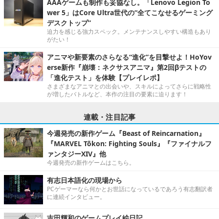
AAAゲームも制作も妥協なし。「Lenovo Legion To
wer 5」はCore Ultra世代の“全てこなせるゲーミング
デスクトップ”
迫力を感じる強力スペック。メンテナンスしやすい構造もあり
がたい！
アニマや新要素のさらなる“進化”を目撃せよ！HoYov
erse新作『崩壊：ネクサスアニマ』第2回βテストの
「進化テスト」を体験【プレイレポ】
さまざまなアニマとの出会いや、スキルによってさらに戦略性
が増したバトルなど、本作の注目の要素に迫ります！
連載・注目記事
今週発売の新作ゲーム『Beast of Reincarnation』
『MARVEL Tōkon: Fighting Souls』『ファイナルフ
ァンタジーXIV』他
今週発売の新作ゲームはこちら。
有志日本語化の現場から
PCゲーマーなら何かとお世話になっているであろう有志翻訳者
に連続インタビュー。
吉田輝和のゲームプレイ絵日記