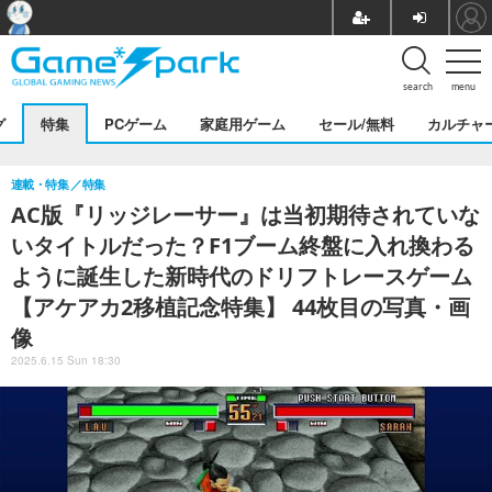
search
menu
グ
特集
PCゲーム
家庭用ゲーム
セール/無料
カルチャ
連載・特集
特集
AC版『リッジレーサー』は当初期待されていな
いタイトルだった？F1ブーム終盤に入れ換わる
ように誕生した新時代のドリフトレースゲーム
【アケアカ2移植記念特集】 44枚目の写真・画
像
2025.6.15 Sun 18:30