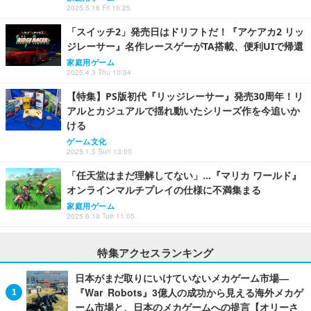
2025.5.16 Fri 10:25
「スイッチ2」発売日はドリフトだ！『アケアカ2 リッ
ジレーサー』名作レースゲーがTA搭載、便利UIで帰還
家庭用ゲーム
2025.4.3 Thu 10:54
【特集】PS版初代『リッジレーサー』発売30周年！リ
アルとカジュアルで揺れ動いたシリーズ作を今追いか
ける
ゲーム文化
2025.1.5 Sun 13:00
「任天堂はまだ理解してない」…『マリカ ワールド』
オンラインマルチプレイの仕様に不満集まる
家庭用ゲーム
2025.6.10 Tue 11:05
特集アクセスランキング
日本がまだ取りにいけていないメカゲーム市場―
『War Robots』3億人の成功から見える海外メカゲ
ーム市場と、日本のメカゲームへの提言【オリーさ