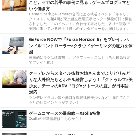
こと。セガの若手の事例に見る，ゲームプログラマと
いう働き方
Game*Sparkと4Gamerの合同による就活イベント「キャリア
クエスト」の第4回が東京都立産業貿易センター浜松町館で開催
されました。このイベントに合わせて取材した、各社の現場で
実際に働いている若手社員へのインタビューをお届けします。
GeForce NOWで『Forza Horizon 6』をプレイ。ハ
ンドルコントローラー×クラウドゲーミングの底力を体
感
体感的にラグはほぼ無し。グラフィックスはもちろん最高設定
でプレイ可能！
クーデレからスタイル抜群お姉さんまでよりどりみど
りな人外娘たちとホテル経営しよう！「クトゥルフ×美
少女」テーマのADV『ヨグ=ソトースの庭』が日本語
対応
ツンデレドラゴン娘や無口な複眼死神美少女など、属性てんこ
もりのヒロインたちがアツい！
ゲームコマースの最前線ーXsolla特集
Xsollaの最新情報はこちらから！