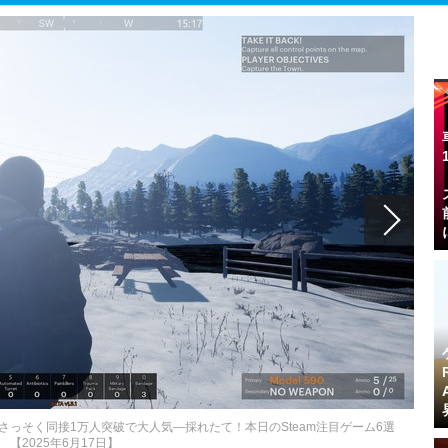
がさっそく同接1万人突破で大人気―採れたて！本日のSteam注目ゲーム6選
【2025年6月17日】