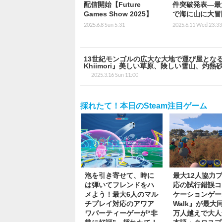
配信開始【Future
件突破発表―最
Games Show 2025】
で海に山に大冒
2025.6.8 Sun 5:31
2025.6.11 Wed 23:33
13世紀モンゴルの広大な大地で運び屋となるオープン
Khiimori』美しい草原、険しい雪山、
2025.3.16 Sun 11:00
採れたて！本日のSteam注目ゲーム
泡を引き寄せて、時に
最大12人協力
は弾いてフレンドをハ
応の試行錯誤コ
メよう！最大6人のマル
ケーションゲー
チプレイ対応のアワア
Walk』が最大同
ワパーティーゲーが“非
万人越えで大人