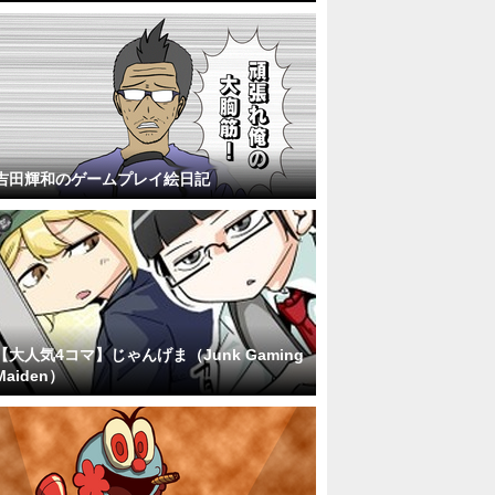
吉田輝和のゲームプレイ絵日記
【大人気4コマ】じゃんげま（Junk Gaming
Maiden）