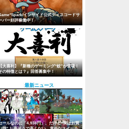
Game*Spark/インサイド公式ディスコードサ
ーバー好評稼働中！
【大喜利】『新種のゲーミング“蚊”が登場！
その特徴とは？』回答募集中！
最新ニュース
セールなのに「4,936円」、だけど“実はお買
い得”！ 高そうで高くない、意外なスイッチ