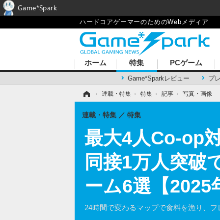
Game*Spark
ハードコアゲーマーのためのWebメディア
ホーム
特集
PCゲーム
Game*Sparkレビュー
プ
ホーム
›
連載・特集
›
特集
›
記事
›
写真・画像
連載・特集
特集
最大4人Co-o
同接1万人突破
ーム6選【202
24時間で変わるマップで食料を漁り、フ