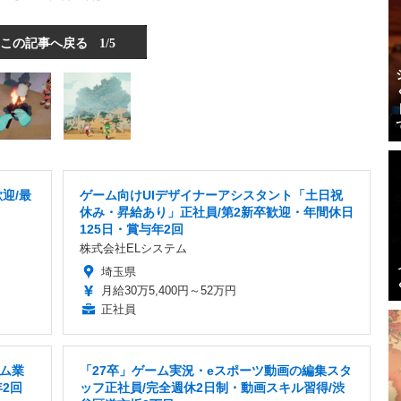
この記事へ戻る
1/5
迎/最
ゲーム向けUIデザイナーアシスタント「土日祝
休み・昇給あり」正社員/第2新卒歓迎・年間休日
125日・賞与年2回
株式会社ELシステム
埼玉県
月給30万5,400円～52万円
正社員
ーム業
「27卒」ゲーム実況・eスポーツ動画の編集スタ
2回
ッフ正社員/完全週休2日制・動画スキル習得/渋