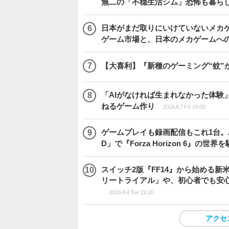
無二の「不穏生活シム」恐怖も暮ら
日本がまだ取りにいけていないメカゲー
ゲーム市場と、日本のメカゲームへ
【大喜利】『新種のゲーミング“蚊”
「AIがなければ生まれなかった体験」
ねるゲーム作り
2026.8.7 Fri 19:00
ゲームプレイも録画配信もこれ1台。AMD 
D」で『Forza Horizon 6』の世界
スイッチ2版『FF14』から始める新
リートライアル」や、初心者でも安
2026.8.4 Tue 22:20
アクセ