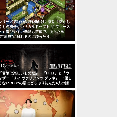
シリーズ第1作が現行機向けに復活！懐かし
くも色褪せない『カルドセプト ザ ファース
ト』遊びやすい機能も搭載で、あらため
て“原典”に触れるのにぴったり
「冒険は楽しいものだ」 ─『FF11』と『ウ
ィザードリィ ヴァリアンツ ダフネ』、"優し
くないRPG"の沼にどっぷり沈んだ4人の話