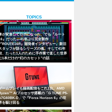
TOPICS
車が変形してロボになった、でも『ルート
16』だった―41年ぶり完全新作
『ROUTE16R』開発者インタビュー。新旧
スタッフが語るシリーズの魂。そして41年
前、たった1人のために手作業で直した世界
に1本だけの“幻のカセット”の話
ゲームプレイも録画配信もこれ1台。AMD
Ryzen™ AIプロセッサ搭載の「G TUNE P5-
A7G60BK-D」で『Forza Horizon 6』の世
界を駆け回る