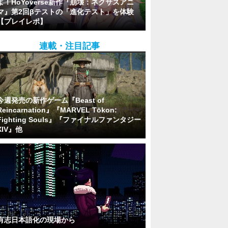
よ！HoYoverse新作『崩壊：ネクサスアニ
マ』第2回βテストの「進化テスト」を体験
【プレイレポ】
連載・注目記事
今週発売の新作ゲーム『Beast of
Reincarnation』『MARVEL Tōkon:
Fighting Souls』『ファイナルファンタジー
XIV』他
有志日本語化の現場から