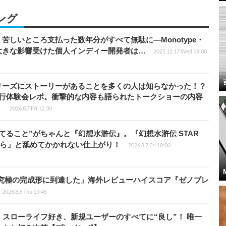
ング
苦しいところ支払った数年分がすべて無駄に―Monotype・
大きな影響受けた個人インディー開発者は…
2025.12.17 Wed 18:00
リーズにストーリーがあることを多くの人は知らなかった！？
先行体験会レポ。衝撃的な内容も語られたトークショーの内容
】
2026.8.7 Fri 12:30
てること”がちゃんと『幻想水滸伝』。『幻想水滸伝 STAR
から」と舐めてかかれない仕上がり！
2026.8.7 Fri 18:00
に究極の完成形に到達した」海外レビューハイスコア『ゼノブレ
2026.8.6 Thu 19:45
スローライフ好き、新規ユーザーのすべてに“良し”！ 唯一