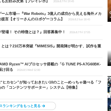
しもお好み次第【プレイレポ】
2026.8.7 Fri 19:45
ム市場―『War Robots』3億人の成功から見える海外メカ
の提言【オリーさんのロボゲーコラム】
2026.8.2 Sun 18:45
が登場！ その特徴とは？』回答募集中！
2026.8.7 Fri 17:05
とは？210万本突破『MIMESIS』開発陣が明かす、試作を重
Ryzen™ AIプロセッサ搭載の「G TUNE P5-A7G60BK-
を駆け回る
2026.8.5 Wed 12:00
米“ヒカセン”が知っておきたい10のこと―めっちゃ遊べる「フ
心の「コンテンツサポーター」システム【特集】
スランキングをもっと見る