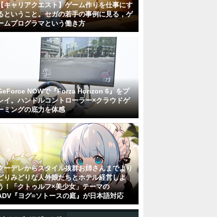
【キャリアクエスト】ゲーム作りを仕事にす
るということ。セガの若手の事例に見る，ゲ
ームプログラマという働き方
GeForce NOWで『Forza Horizon 6』をプ
レイ。ハンドルコントローラー×クラウドゲ
ーミングの底力を体感
クーデレからスタイル抜群お姉さんまでより
どりみどりな人外娘たちとホテル経営しよ
う！「クトゥルフ×美少女」テーマの
ADV『ヨグ=ソトースの庭』が日本語対応