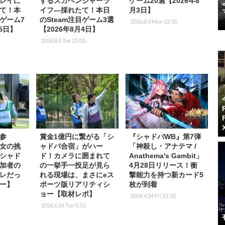
レイに
するスカベンジャーラ
ゲーム20選【2026年8
て！本
イフ―採れたて！本日
月3日】
目ゲーム7
のSteam注目ゲーム3選
2026.8.3 Mon 22:30
月5日】
【2026年8月4日】
2026.8.4 Tue 22:00
参
賞金1億円に繋がる「シ
『シャドバWB』第7弾
女の挑
ャドバ合宿」がハー
「神殺し・アナテマ /
シャド
ド！カメラに囲まれて
Anathema's Gambit」
加者の
の一挙手一投足が見ら
4月28日リリース！衝
レだっ
れる現場は、まさにeス
撃能力を持つ新カード5
ー】
ポーツ版リアリティシ
枚が到着
ョー【取材レポ】
2026.4.24 Fri 22:30
2026.6.16 Tue 0:13