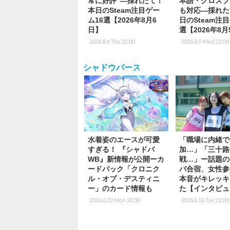
常に好評”―採れたて！
本語・クロスプ
本日のSteam注目ゲー
も対応―採れた
ム16選【2026年8月6
日のSteam注
日】
選【2026年8
2026.8.6 Thu 22:00
2026.8.5 Wed 22:00
シャドウバース
水着姿のエースが可愛
「職場に内緒で
すぎる！ 『シャドバ
加…」「三十路
WB』新情報が公開ーカ
戦…」ー話題の
ードパック「クロニク
バ合宿、女性参
ル・オブ・デスティニ
本音がキレッキ
ー」のカード情報も
た【インタビュ
2026.6.22 Mon 18:30
2026.6.16 Tue 22:00