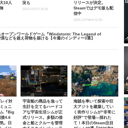
大10人
況も
リリースが決定。
険
Steamではデモ版も配
2025.4.25 Fri 16:20
信中
2025.3.19 Wed 12:30
ワールドゲーム『Windstorm: The Legend of
灼熱砂漠などを超え荷物を届ける【今週のインディー3選】
プレイ対
宇宙船の廃品を漁って
海賊を率いて探索や巨
ミュニ
生計を立てるハードコ
大アジトを建築してい
ム『Big
アな宇宙生活シムが正
く街作りシムが“非常に
接4.6
式リリース。多額の借
好評”で登場―採れた
気。日
金と船とクルーを管理
て！本日のSteam注目