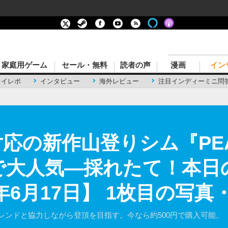
家庭用ゲーム
セール・無料
読者の声
漫画
イン
レイレポ
インタビュー
海外レビュー
注目インディーミニ問
p対応の新作山登りシム『P
で大人気―採れたて！本日の
5年6月17日】 1枚目の写真
レンドと協力しながら登頂を目指す。今なら約500円で購入可能。