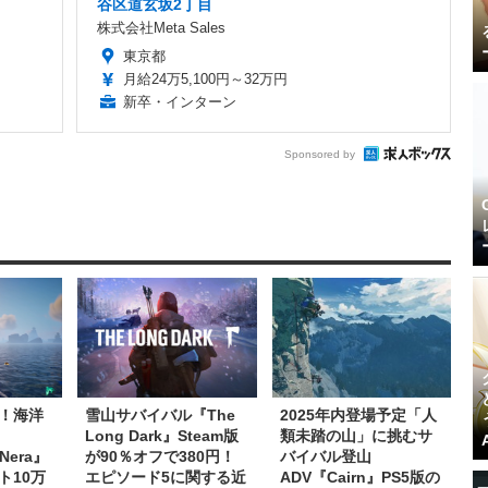
谷区道玄坂2丁目
株式会社Meta Sales
東京都
月給24万5,100円～32万円
新卒・インターン
Sponsored by
！海洋
雪山サバイバル『The
2025年内登場予定「人
Long Dark』Steam版
類未踏の山」に挑むサ
 Nera』
が90％オフで380円！
バイバル登山
ト10万
エピソード5に関する近
ADV『Cairn』PS5版の