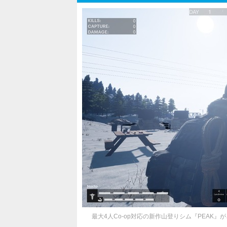
最大4人Co-op対応の新作山登りシム『PEAK』