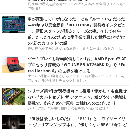
約30年の歴史を誇る海外SRPGの不朽の名作が全面リメイクされ
て登場！
車が変形してロボになった、でも『ルート16』だった
―41年ぶり完全新作『ROUTE16R』開発者インタビュ
ー。新旧スタッフが語るシリーズの魂。そして41年
前、たった1人のために手作業で直した世界に1本だけ
の“幻のカセット”の話
長い時を経て受け継がれる過去と、新たに生まれるものとは。
ゲームプレイも録画配信もこれ1台。AMD Ryzen™ AI
プロセッサ搭載の「G TUNE P5-A7G60BK-D」で『Fo
rza Horizon 6』の世界を駆け回る
ゲーム＆制作の拠点となるノートPCで話題のレースタイトルを
プレイ。放熱性能もチェックしました！
シリーズ第1作が現行機向けに復活！懐かしくも色褪せ
ない『カルドセプト ザ ファースト』遊びやすい機能も
搭載で、あらためて“原典”に触れるのにぴったり
シリーズ第1作が現行機向けの新機能を備えて復活！
「冒険は楽しいものだ」 ─『FF11』と『ウィザードリ
ィ ヴァリアンツ ダフネ』、"優しくないRPG"の沼にど