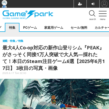
search
menu
グ
特集
PCゲーム
家庭用ゲーム
セール/無料
カルチャ
連載・特集
特集
最大4人Co-op対応の新作山登りシム『PEAK』
がさっそく同接1万人突破で大人気―採れた
て！本日のSteam注目ゲーム6選【2025年6月1
7日】 3枚目の写真・画像
2025.6.17 Tue 22:00