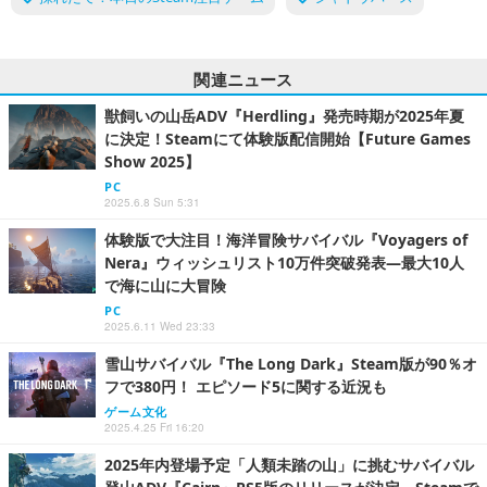
関連ニュース
獣飼いの山岳ADV『Herdling』発売時期が2025年夏
に決定！Steamにて体験版配信開始【Future Games
Show 2025】
PC
2025.6.8 Sun 5:31
体験版で大注目！海洋冒険サバイバル『Voyagers of
Nera』ウィッシュリスト10万件突破発表―最大10人
で海に山に大冒険
PC
2025.6.11 Wed 23:33
雪山サバイバル『The Long Dark』Steam版が90％オ
フで380円！ エピソード5に関する近況も
ゲーム文化
2025.4.25 Fri 16:20
2025年内登場予定「人類未踏の山」に挑むサバイバル