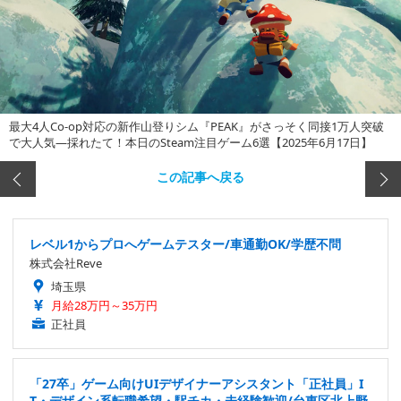
最大4人Co-op対応の新作山登りシム『PEAK』がさっそく同接1万人突破
で大人気―採れたて！本日のSteam注目ゲーム6選【2025年6月17日】
この記事へ戻る
レベル1からプロへゲームテスター/車通勤OK/学歴不問
株式会社Reve
埼玉県
月給28万円～35万円
正社員
「27卒」ゲーム向けUIデザイナーアシスタント「正社員」I
T・デザイン系転職希望・駅チカ・未経験歓迎/台東区北上野