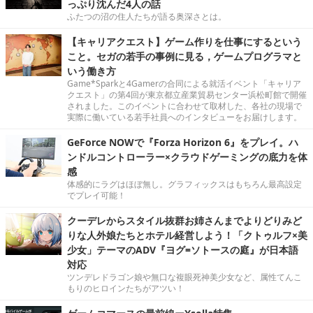
っぷり沈んだ4人の話
ふたつの沼の住人たちが語る奥深さとは。
【キャリアクエスト】ゲーム作りを仕事にするという
こと。セガの若手の事例に見る，ゲームプログラマと
いう働き方
Game*Sparkと4Gamerの合同による就活イベント「キャリア
クエスト」の第4回が東京都立産業貿易センター浜松町館で開催
されました。このイベントに合わせて取材した、各社の現場で
実際に働いている若手社員へのインタビューをお届けします。
GeForce NOWで『Forza Horizon 6』をプレイ。ハ
ンドルコントローラー×クラウドゲーミングの底力を体
感
体感的にラグはほぼ無し。グラフィックスはもちろん最高設定
でプレイ可能！
クーデレからスタイル抜群お姉さんまでよりどりみど
りな人外娘たちとホテル経営しよう！「クトゥルフ×美
少女」テーマのADV『ヨグ=ソトースの庭』が日本語
対応
ツンデレドラゴン娘や無口な複眼死神美少女など、属性てんこ
もりのヒロインたちがアツい！