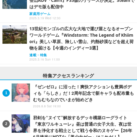
登山ADV『Cairn』PS5版のリリースが決定。Steamで
はデモ版も配信中
家庭用ゲーム
2025.3.19 Wed 12:30
13世紀モンゴルの広大な大地で運び屋となるオープン
ワールドゲーム『Windstorm: The Legend of Khiim
ori』美しい草原、険しい雪山、灼熱砂漠などを超え荷
物を届ける【今週のインディー3選】
連載・特集
2025.3.16 Sun 11:00
特集アクセスランキング
『ゼンゼロ』に沼った！爽快アクションも豊満ボデ
ィも「らしさ」だ！2周年記念で新キャラも配布量も
むちむちなのでいまが始めどき
2026.8.8 Sat 19:00
邪剣を“ヌイて”解放するデッキ構築ローグライト
『東京ワルキューレ』昼は普通の女子大生、夜は世
界を浄化する戦士として戦う令和のヌキゲー【26年
6月後半にHOTな「美少女ゲー」はこれだ！】