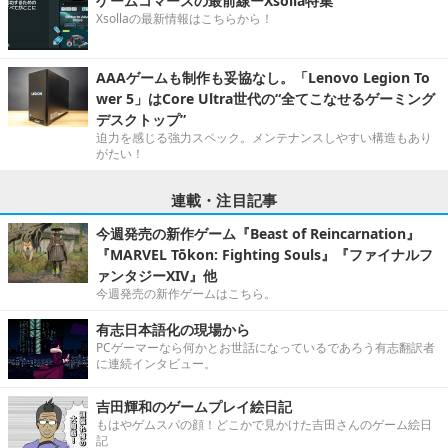
ゲームコマースの最前線ーXsolla特集
Xsollaの最新情報はこちらから！
AAAゲームも制作も妥協なし。「Lenovo Legion To
wer 5」はCore Ultra世代の“全てこなせるゲーミング
デスクトップ”
迫力を感じる強力スペック。メンテナンスしやすい構造もあり
がたい！
連載・注目記事
今週発売の新作ゲーム『Beast of Reincarnation』
『MARVEL Tōkon: Fighting Souls』『ファイナルフ
ァンタジーXIV』他
今週発売の新作ゲームはこちら。
有志日本語化の現場から
PCゲーマーなら何かとお世話になっているであろう有志翻訳者
に連続インタビュー。
吉田輝和のゲームプレイ絵日記
もはやゲムスパの顔！どこかで見かけた吉田さんのゲーム絵日
記