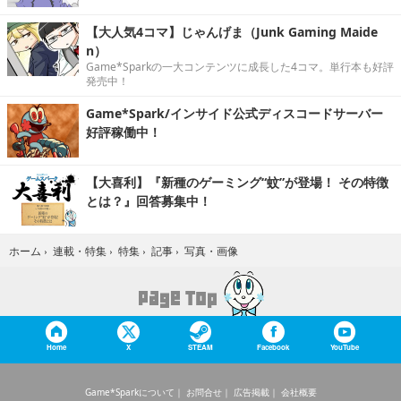
【大人気4コマ】じゃんげま（Junk Gaming Maide
n）
Game*Sparkの一大コンテンツに成長した4コマ。単行本も好評
発売中！
Game*Spark/インサイド公式ディスコードサーバー
好評稼働中！
【大喜利】『新種のゲーミング“蚊”が登場！ その特徴
とは？』回答募集中！
写真・画像
ホーム
›
連載・特集
›
特集
›
記事
›
Home
X
STEAM
Facebook
YouTube
Game*Sparkについて
お問合せ
広告掲載
会社概要