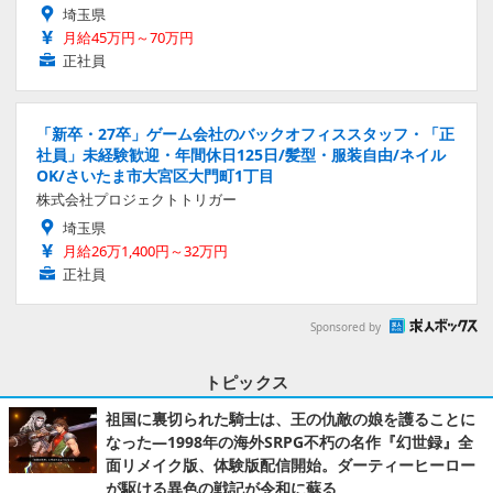
埼玉県
月給45万円～70万円
正社員
「新卒・27卒」ゲーム会社のバックオフィススタッフ・「正
社員」未経験歓迎・年間休日125日/髪型・服装自由/ネイル
OK/さいたま市大宮区大門町1丁目
株式会社プロジェクトトリガー
埼玉県
月給26万1,400円～32万円
正社員
Sponsored by
トピックス
祖国に裏切られた騎士は、王の仇敵の娘を護ることに
なった―1998年の海外SRPG不朽の名作『幻世録』全
面リメイク版、体験版配信開始。ダーティーヒーロー
が駆ける異色の戦記が令和に蘇る