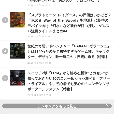
2026.8.9 Sun 10:30
『スプラトゥーン レイダース』の評価はいかほど？
『鬼武者 Way of the Sword』聖地巡礼に期待の
モバイル向け『幻水』など新作が目白押し！ゲムス
パ注目タイトルまとめ#4
2026.8.9 Sun 11:00
世紀の奇想アドベンチャー『GARAGE ガラージュ』
とは何だったのか？独特すぎるゲーム性、キャラク
ター、デザイン…唯一無二の世界観に迫る【特集】
2026.8.3 Mon 18:45
スイッチ2版『FF14』から始める新米“ヒカセン”が
知っておきたい10のこと―めっちゃ遊べる「フリー
トライアル」や、初心者でも安心の「コンテンツサ
ポーター」システム【特集】
2026.8.4 Tue 22:20
ランキングをもっと見る