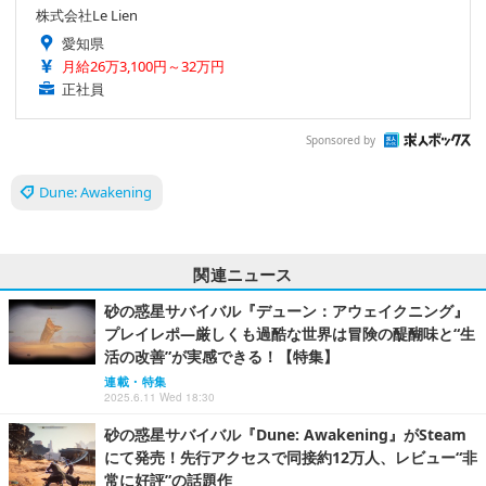
株式会社Le Lien
愛知県
月給26万3,100円～32万円
正社員
Sponsored by
Dune: Awakening
関連ニュース
砂の惑星サバイバル『デューン：アウェイクニング』
プレイレポ―厳しくも過酷な世界は冒険の醍醐味と“生
活の改善”が実感できる！【特集】
連載・特集
2025.6.11 Wed 18:30
砂の惑星サバイバル『Dune: Awakening』がSteam
にて発売！先行アクセスで同接約12万人、レビュー“非
常に好評”の話題作