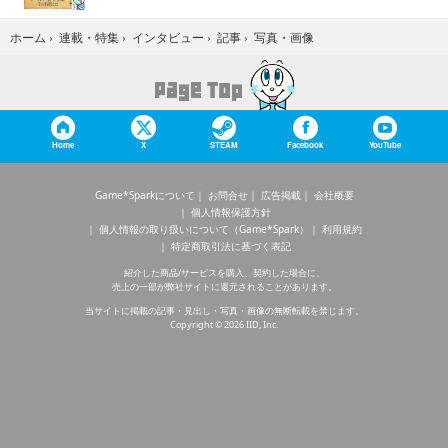
写真・画像
ホーム
›
連載・特集
›
インタビュー
›
記事
›
Home
X
STEAM
Facebook
YouTube
Game*Sparkについて
お問合せ
広告掲載
会社概要
個人情報保護方針
個人情報の取り扱いについて（Game*Spark）
利用規約
特定商取引法に基づく表記
紹介した商品/サービスを購入、契約した場合に、
売上の一部が弊社サイトに還元されることがあります。
当サイトに掲載の記事・見出し・写真・画像の無断転載を禁じます。
Copyright © 2026 IID, Inc.