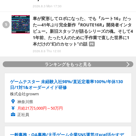
2026.8.3 Mon 17:30
車が変形してロボになった、でも『ルート16』だっ
た―41年ぶり完全新作『ROUTE16R』開発者インタ
ビュー。新旧スタッフが語るシリーズの魂。そして4
1年前、たった1人のために手作業で直した世界に1
本だけの“幻のカセット”の話
PR
2026.8.6 Thu 12:00
ランキングをもっと見る
ゲームテスター 未経験入社98%/直近定着率100%/年休130
日/1対1&オーダーメイド研修
株式会社growm
神奈川県
月給21万5,000円～50万円
正社員
一般事務・OA事務/大手ゲーム企業SNS運営/Excel活かすデ