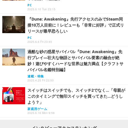
PC
2025.6.10 Tue 23:15
『Dune: Awakening』先行アクセスのみでSteam同
接10万人目前に！レビューも「非常に好評」で正式リ
リースが最早恐ろしい
PC
2025.6.6 Fri 23:45
過酷な砂の惑星サバイバル『Dune: Awakening』先
行プレイ―壮大な物語とサバイバル要素の融合が絶
妙！遊びやすくハードな世界は魅力満点【クラフトサ
バイバル名鑑特別編】
連載・特集
2025.4.25 Fri 23:00
スイッチはスイッチでも、スイッチ2でなく…「母親が
このタイミングで無印スイッチを買ってきた…どうし
よう？」
家庭用ゲーム
2025.6.16 Mon 9:59
インタビューアクセスランキング