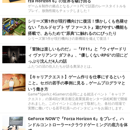
rza Horizon 6』の世界を駆け回る
ゲーム＆制作の拠点となるノートPCで話題のレースタイトルを
プレイ。放熱性能もチェックしました！
シリーズ第1作が現行機向けに復活！懐かしくも色褪せ
ない『カルドセプト ザ ファースト』遊びやすい機能も
搭載で、あらためて“原典”に触れるのにぴったり
シリーズ第1作が現行機向けの新機能を備えて復活！
「冒険は楽しいものだ」 ─『FF11』と『ウィザードリ
ィ ヴァリアンツ ダフネ』、"優しくないRPG"の沼にど
っぷり沈んだ4人の話
ふたつの沼の住人たちが語る奥深さとは。
【キャリアクエスト】ゲーム作りを仕事にするという
こと。セガの若手の事例に見る，ゲームプログラマと
いう働き方
Game*Sparkと4Gamerの合同による就活イベント「キャリア
クエスト」の第4回が東京都立産業貿易センター浜松町館で開催
されました。このイベントに合わせて取材した、各社の現場で
実際に働いている若手社員へのインタビューをお届けします。
GeForce NOWで『Forza Horizon 6』をプレイ。ハ
ンドルコントローラー×クラウドゲーミングの底力を体