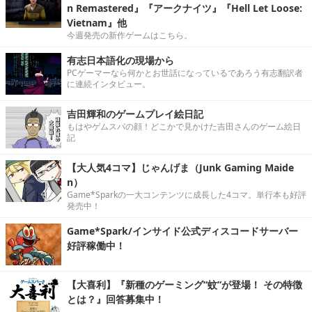
n Remastered』『アークナイツ』『Hell Let Loose:
Vietnam』他
今週発売の新作ゲームはこちら。
有志日本語化の現場から
PCゲーマーなら何かとお世話になっているであろう有志翻訳者
に連続インタビュー。
吉田輝和のゲームプレイ絵日記
もはやゲムスパの顔！どこかで見かけた吉田さんのゲーム絵日
記
【大人気4コマ】じゃんげま（Junk Gaming Maide
n）
Game*Sparkの一大コンテンツに成長した4コマ。単行本も好評
発売中！
Game*Spark/インサイド公式ディスコードサーバー
好評稼働中！
【大喜利】『新種のゲーミング“蚊”が登場！ その特徴
とは？』回答募集中！