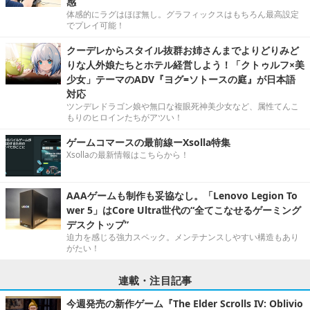
感
体感的にラグはほぼ無し。グラフィックスはもちろん最高設定
でプレイ可能！
クーデレからスタイル抜群お姉さんまでよりどりみど
りな人外娘たちとホテル経営しよう！「クトゥルフ×美
少女」テーマのADV『ヨグ=ソトースの庭』が日本語
対応
ツンデレドラゴン娘や無口な複眼死神美少女など、属性てんこ
もりのヒロインたちがアツい！
ゲームコマースの最前線ーXsolla特集
Xsollaの最新情報はこちらから！
AAAゲームも制作も妥協なし。「Lenovo Legion To
wer 5」はCore Ultra世代の“全てこなせるゲーミング
デスクトップ”
迫力を感じる強力スペック。メンテナンスしやすい構造もあり
がたい！
連載・注目記事
今週発売の新作ゲーム『The Elder Scrolls IV: Oblivio