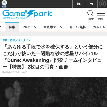
search
menu
グ
特集
PCゲーム
家庭用ゲーム
セール/無料
カルチャ
連載・特集
インタビュー
「あらゆる手段で水を確保する」という部分に
こだわり抜いた―過酷な砂の惑星サバイバル
『Dune: Awakening』開発チームインタビュ
ー【特集】 2枚目の写真・画像
2025.6.18 Wed 10:00