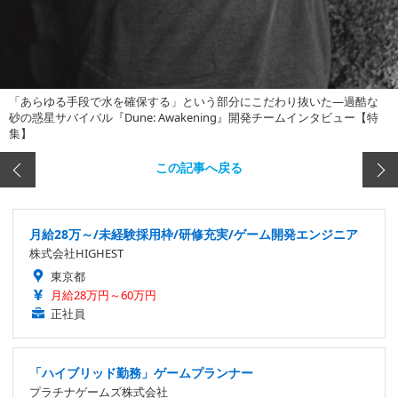
「あらゆる手段で水を確保する」という部分にこだわり抜いた―過酷な
砂の惑星サバイバル『Dune: Awakening』開発チームインタビュー【特
集】
この記事へ戻る
月給28万～/未経験採用枠/研修充実/ゲーム開発エンジニア
株式会社HIGHEST
東京都
月給28万円～60万円
正社員
「ハイブリッド勤務」ゲームプランナー
プラチナゲームズ株式会社