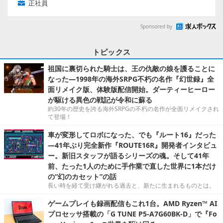
正社員
Sponsored by
トピックス
祖国に裏切られた騎士は、王の仇敵の娘を護ることに
なった―1998年の海外SRPG不朽の名作『幻世録』全
面リメイク版、体験版配信開始。ダーティーヒーロー
が駆ける異色の戦記が令和に蘇る
約30年の歴史を誇る海外SRPGの不朽の名作が全面リメイクされ
て登場！
車が変形してロボになった、でも『ルート16』だった
―41年ぶり完全新作『ROUTE16R』開発者インタビュ
ー。新旧スタッフが語るシリーズの魂。そして41年
前、たった1人のために手作業で直した世界に1本だけ
の“幻のカセット”の話
長い時を経て受け継がれる過去と、新たに生まれるものとは。
ゲームプレイも録画配信もこれ1台。AMD Ryzen™ AI
プロセッサ搭載の「G TUNE P5-A7G60BK-D」で『Fo