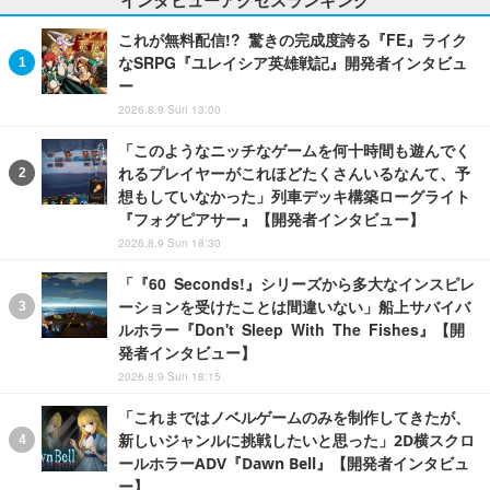
これが無料配信!? 驚きの完成度誇る『FE』ライク
なSRPG『ユレイシア英雄戦記』開発者インタビュ
ー
2026.8.9 Sun 13:00
「このようなニッチなゲームを何十時間も遊んでく
れるプレイヤーがこれほどたくさんいるなんて、予
想もしていなかった」列車デッキ構築ローグライト
『フォグピアサー』【開発者インタビュー】
2026.8.9 Sun 18:30
「『60 Seconds!』シリーズから多大なインスピレ
ーションを受けたことは間違いない」船上サバイバ
ルホラー『Don't Sleep With The Fishes』【開
発者インタビュー】
2026.8.9 Sun 18:15
「これまではノベルゲームのみを制作してきたが、
新しいジャンルに挑戦したいと思った」2D横スクロ
ールホラーADV『Dawn Bell』【開発者インタビュ
ー】