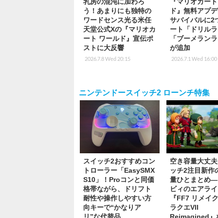
乳房の混沌に加わろ
『マリオカート
う！あまりにも独特の
ド』無料アプデ
ワードセンス光る米任
サバイバルに2
天堂公式Xの『マリオカ
ート「ドリルラ
ート ワールド』宣伝ポ
「ブーメランラ
ストに大反響
が追加
2026.7.8 Wed 20:15
2026.7.1 Wed 16:00
ニンテンドースイッチ2 ローンチ特集
スイッチ2おすすめコン
空き容量大丈夫
トローラー「EasySMX
ッチ2注目新作
S10」！Proコンと同価
量ひとまとめ―
格帯ながら、ドリフト
ビィのエアライ
耐性や操作しやすい方
『FF7 リメイ
向キーで“かなりア
ラクエVII
リ”な代替品
Reimagined