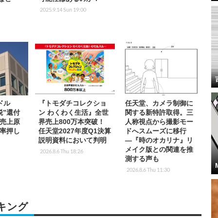
2025.9.14 Sun 19:00
ドル
『トモダチコレクショ
任天堂、カメラ制御に
税”還付
ン わくわく生活』全世
関する新特許取得。三
売上原
界売上800万本突破！
人称視点から撮影モー
率押し
任天堂2027年度Q1決算
ドへスムーズに移行
説明資料において判明
―『時のオカリナ』リ
メイク版との関連を推
2026.8.6 Thu 18:26
測する声も
2026.8.6 Thu 11:30
キング