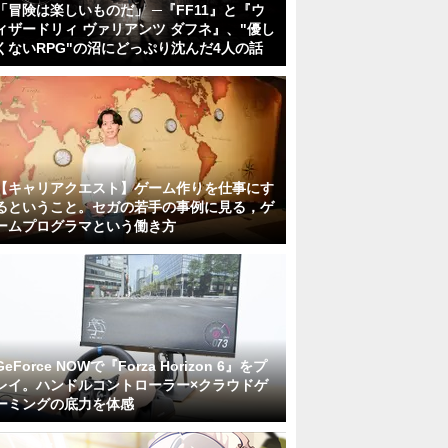
「冒険は楽しいものだ」 ─『FF11』と『ウ
ィザードリィ ヴァリアンツ ダフネ』、"優し
くないRPG"の沼にどっぷり沈んだ4人の話
【キャリアクエスト】ゲーム作りを仕事にす
るということ。セガの若手の事例に見る，ゲ
ームプログラマという働き方
GeForce NOWで『Forza Horizon 6』をプ
レイ。ハンドルコントローラー×クラウドゲ
ーミングの底力を体感