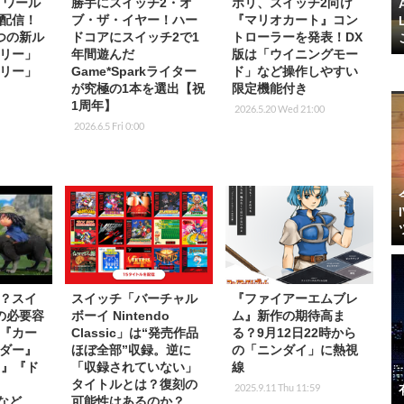
 ワール
勝手にスイッチ2・オ
ホリ、スイッチ2向け
配信！
ブ・ザ・イヤー！ハー
『マリオカート』コン
つの新ル
ドコアにスイッチ2で1
トローラーを発表！DX
リー」
年間遊んだ
版は「ウイニングモー
リー」
Game*Sparkライター
ド」など操作しやすい
が究極の1本を選出【祝
限定機能付き
1周年】
2026.5.20 Wed 21:00
2026.6.5 Fri 0:00
？スイ
スイッチ「バーチャル
『ファイアーエムブレ
の必要容
ボーイ Nintendo
ム』新作の期待高ま
『カー
Classic」は“発売作品
る？9月12日22時から
ダー』
ほぼ全部”収録。逆に
の「ニンダイ」に熱視
ク』『ド
「収録されていない」
線
タイトルとは？復刻の
2025.9.11 Thu 11:59
』など
可能性はあるのか？