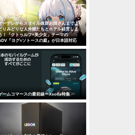
クーデレからスタイル抜群お姉さんまでより
どりみどりな人外娘たちとホテル経営しよ
う！「クトゥルフ×美少女」テーマの
ADV『ヨグ=ソトースの庭』が日本語対応
ゲームコマースの最前線ーXsolla特集