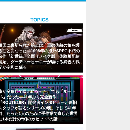
TOPICS
祖国に裏切られた騎士は、王の仇敵の娘を護
ることになった―1998年の海外SRPG不朽の
名作『幻世録』全面リメイク版、体験版配信
開始。ダーティーヒーローが駆ける異色の戦
記が令和に蘇る
車が変形してロボになった、でも『ルート
16』だった―41年ぶり完全新作
『ROUTE16R』開発者インタビュー。新旧
スタッフが語るシリーズの魂。そして41年
前、たった1人のために手作業で直した世界
に1本だけの“幻のカセット”の話