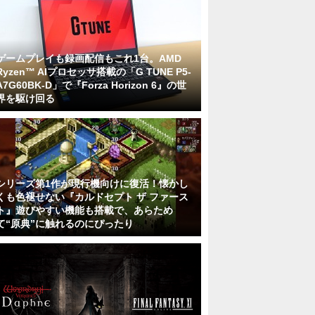
ゲームプレイも録画配信もこれ1台。AMD
Ryzen™ AIプロセッサ搭載の「G TUNE P5-
A7G60BK-D」で『Forza Horizon 6』の世
界を駆け回る
シリーズ第1作が現行機向けに復活！懐かし
くも色褪せない『カルドセプト ザ ファース
ト』遊びやすい機能も搭載で、あらため
て“原典”に触れるのにぴったり