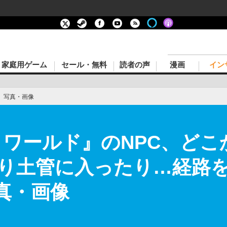
家庭用ゲーム
セール・無料
読者の声
漫画
イン
›
写真・画像
 ワールド』のNPC、ど
り土管に入ったり…経路
真・画像