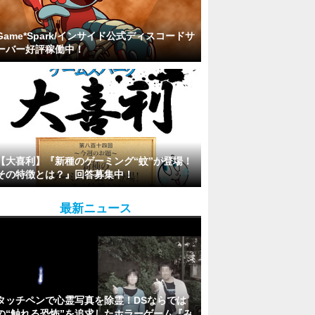
Game*Spark/インサイド公式ディスコードサ
ーバー好評稼働中！
【大喜利】『新種のゲーミング“蚊”が登場！
その特徴とは？』回答募集中！
最新ニュース
タッチペンで心霊写真を除霊！DSならでは
の“触れる恐怖”を追求したホラーゲーム『み