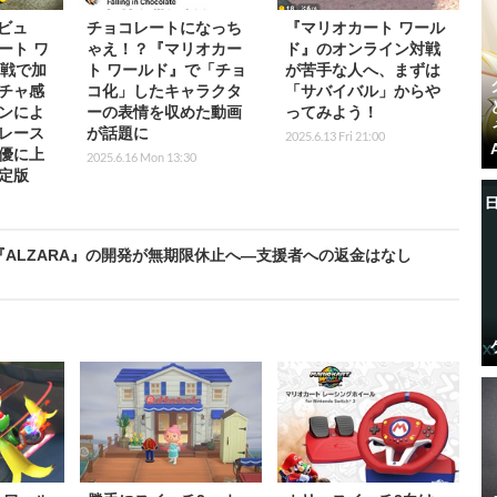
レビュ
チョコレートになっち
『マリオカート ワール
ート ワ
ゃえ！？『マリオカー
ド』のオンライン対戦
対戦で加
ト ワールド』で「チョ
が苦手な人へ、まずは
チャ感
コ化」したキャラクタ
「サバイバル」からや
ンによ
ーの表情を収めた動画
ってみよう！
レース
が話題に
2025.6.13 Fri 21:00
優に上
2025.6.16 Mon 13:30
定版
G『ALZARA』の開発が無期限休止へ―支援者への返金はなし