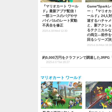
『マリオカート ワール
Game*Spark
ド』最新アプデ配信！
ー：『マリオカ
一部コースのバグやサ
ールド』24人
バイバルのレート変動
速するハチャメ
不具合を修正
と、新アクショ
るテクニカルな
2025.6.18 Wed 12:30
の両立―前作を
回るシリーズ決
2025.6.16 Mon 18:30
約5,000万円をクラファンで調達したJRP
2025.6.17 Tue 20:27
マリオカート ワールド