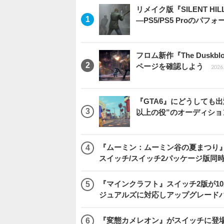
リメイク版『SILENT 
―PS5/PS5 Proのパ
フロム新作『The Dus
ページを確認しよう
2026.
『GTA6』にどうしても出
以上の役”のオーディシ
『ムーミン：ムーミン谷の夏まつり』
スイッチ/スイッチ2パッケージ版同
『マインクラフト』スイッチ2版が1
ジュアルズに対応しアップグレード
『変態カメレオン』がスイッチに登場