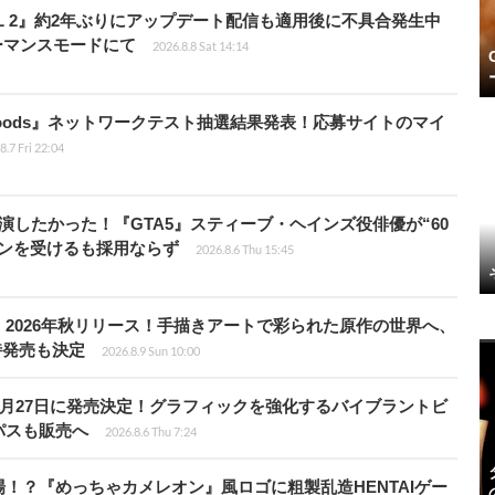
HILL 2』約2年ぶりにアップデート配信も適用後に不具合発生中
フォーマンスモードにて
2026.8.8 Sat 14:14
kbloods』ネットワークテスト抽選結果発表！応募サイトのマイ
8.7 Fri 22:04
演したかった！『GTA5』スティーブ・ヘインズ役俳優が“60
ョンを受けるも採用ならず
2026.8.6 Thu 15:45
2026年秋リリース！手描きアートで彩られた原作の世界へ、
時発売も決定
2026.8.9 Sun 10:00
0月27日に発売決定！グラフィックを強化するバイブラントビ
パスも販売へ
2026.8.6 Thu 7:24
！？『めっちゃカメレオン』風ロゴに粗製乱造HENTAIゲー