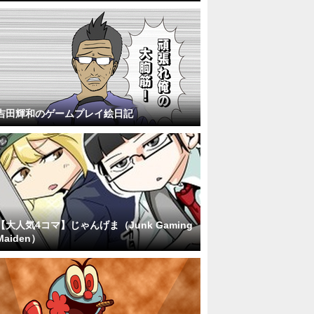
吉田輝和のゲームプレイ絵日記
【大人気4コマ】じゃんげま（Junk Gaming
Maiden）