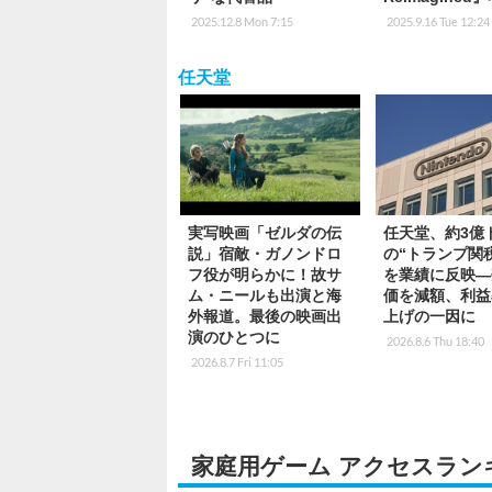
2025.12.8 Mon 7:15
2025.9.16 Tue 12:24
任天堂
実写映画「ゼルダの伝
任天堂、約3億
説」宿敵・ガノンドロ
の“トランプ関
フ役が明らかに！故サ
を業績に反映―
ム・ニールも出演と海
価を減額、利益
外報道。最後の映画出
上げの一因に
演のひとつに
2026.8.6 Thu 18:40
2026.8.7 Fri 11:05
家庭用ゲーム アクセスラン