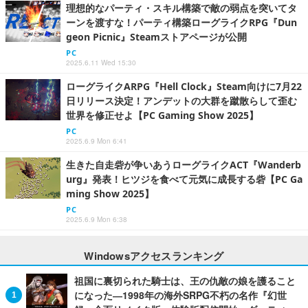
理想的なパーティ・スキル構築で敵の弱点を突いてタ
ーンを渡すな！パーティ構築ローグライクRPG『Dun
geon Picnic』Steamストアページが公開
PC
2025.6.11 Wed 15:30
ローグライクARPG『Hell Clock』Steam向けに7月22
日リリース決定！アンデットの大群を蹴散らして歪む
世界を修正せよ【PC Gaming Show 2025】
PC
2025.6.9 Mon 6:41
生きた自走砦が争いあうローグライクACT『Wanderb
urg』発表！ヒツジを食べて元気に成長する砦【PC Ga
ming Show 2025】
PC
2025.6.9 Mon 6:38
Windowsアクセスランキング
祖国に裏切られた騎士は、王の仇敵の娘を護ること
になった―1998年の海外SRPG不朽の名作『幻世