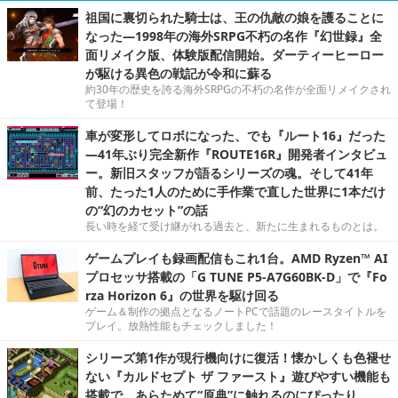
祖国に裏切られた騎士は、王の仇敵の娘を護ることに
なった―1998年の海外SRPG不朽の名作『幻世録』全
面リメイク版、体験版配信開始。ダーティーヒーロー
が駆ける異色の戦記が令和に蘇る
約30年の歴史を誇る海外SRPGの不朽の名作が全面リメイクされ
て登場！
車が変形してロボになった、でも『ルート16』だった
―41年ぶり完全新作『ROUTE16R』開発者インタビュ
ー。新旧スタッフが語るシリーズの魂。そして41年
前、たった1人のために手作業で直した世界に1本だけ
の“幻のカセット”の話
長い時を経て受け継がれる過去と、新たに生まれるものとは。
ゲームプレイも録画配信もこれ1台。AMD Ryzen™ AI
プロセッサ搭載の「G TUNE P5-A7G60BK-D」で『Fo
rza Horizon 6』の世界を駆け回る
ゲーム＆制作の拠点となるノートPCで話題のレースタイトルを
プレイ。放熱性能もチェックしました！
シリーズ第1作が現行機向けに復活！懐かしくも色褪せ
ない『カルドセプト ザ ファースト』遊びやすい機能も
搭載で、あらためて“原典”に触れるのにぴったり