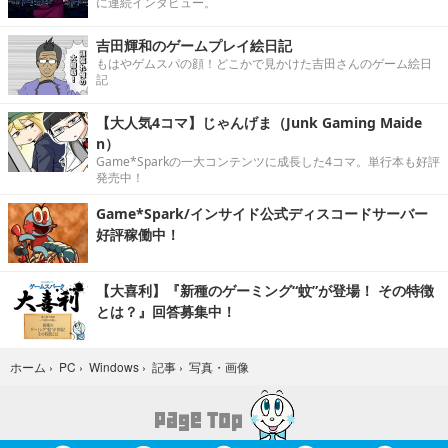
に連続インタビュー。
吉田輝和のゲームプレイ絵日記
もはやゲムスパの顔！どこかで見かけた吉田さんのゲーム絵日
記
【大人気4コマ】じゃんげま（Junk Gaming Maide
n）
Game*Sparkの一大コンテンツに成長した4コマ。単行本も好評
発売中！
Game*Spark/インサイド公式ディスコードサーバー
好評稼働中！
【大喜利】『新種のゲーミング“蚊”が登場！ その特徴
とは？』回答募集中！
写真・画像
ホーム
›
PC
›
Windows
›
記事
›