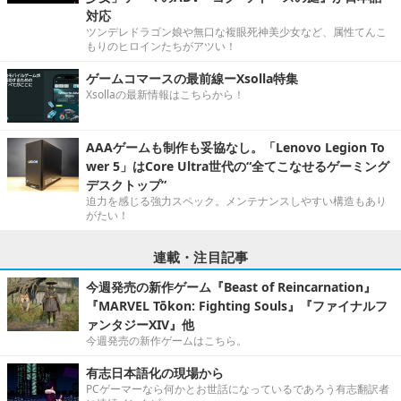
対応
ツンデレドラゴン娘や無口な複眼死神美少女など、属性てんこ
もりのヒロインたちがアツい！
ゲームコマースの最前線ーXsolla特集
Xsollaの最新情報はこちらから！
AAAゲームも制作も妥協なし。「Lenovo Legion To
wer 5」はCore Ultra世代の“全てこなせるゲーミング
デスクトップ”
迫力を感じる強力スペック。メンテナンスしやすい構造もあり
がたい！
連載・注目記事
今週発売の新作ゲーム『Beast of Reincarnation』
『MARVEL Tōkon: Fighting Souls』『ファイナルフ
ァンタジーXIV』他
今週発売の新作ゲームはこちら。
有志日本語化の現場から
PCゲーマーなら何かとお世話になっているであろう有志翻訳者