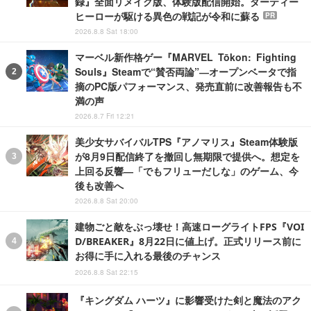
録』全面リメイク版、体験版配信開始。ダーティー
ヒーローが駆ける異色の戦記が令和に蘇る
PR
2026.8.8 Sat 18:00
マーベル新作格ゲー『MARVEL Tōkon: Fighting
Souls』Steamで“賛否両論”―オープンベータで指
摘のPC版パフォーマンス、発売直前に改善報告も不
満の声
2026.8.7 Fri 12:21
美少女サバイバルTPS『アノマリス』Steam体験版
が8月9日配信終了を撤回し無期限で提供へ。想定を
上回る反響―「でもフリューだしな」のゲーム、今
後も改善へ
2026.8.8 Sat 20:00
建物ごと敵をぶっ壊せ！高速ローグライトFPS『VOI
D/BREAKER』8月22日に値上げ。正式リリース前に
お得に手に入れる最後のチャンス
2026.8.8 Sat 22:15
『キングダム ハーツ』に影響受けた剣と魔法のアク