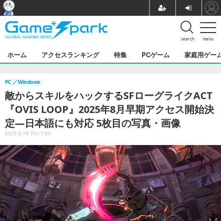
search
menu
ホーム
アクセスランキング
特集
PCゲーム
家庭用ゲー
PC
Windows
敵からスキルをハックするSFローグライクACT
『OVIS LOOP』2025年8月早期アクセス開始決
定―日本語にも対応 5枚目の写真・画像
2025.6.19 Thu 7:00