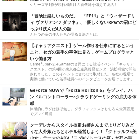
シリーズ第1作が現行機向けの新機能を備えて復活！
「冒険は楽しいものだ」 ─『FF11』と『ウィザードリ
ィ ヴァリアンツ ダフネ』、"優しくないRPG"の沼にど
っぷり沈んだ4人の話
ふたつの沼の住人たちが語る奥深さとは。
【キャリアクエスト】ゲーム作りを仕事にするという
こと。セガの若手の事例に見る，ゲームプログラマと
いう働き方
Game*Sparkと4Gamerの合同による就活イベント「キャリア
クエスト」の第4回が東京都立産業貿易センター浜松町館で開催
されました。このイベントに合わせて取材した、各社の現場で
実際に働いている若手社員へのインタビューをお届けします。
GeForce NOWで『Forza Horizon 6』をプレイ。ハ
ンドルコントローラー×クラウドゲーミングの底力を体
感
体感的にラグはほぼ無し。グラフィックスはもちろん最高設定
でプレイ可能！
クーデレからスタイル抜群お姉さんまでよりどりみど
りな人外娘たちとホテル経営しよう！「クトゥルフ×美
少女」テーマのADV『ヨグ=ソトースの庭』が日本語