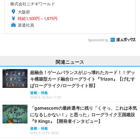
株式会社ニチギワールド
大阪府
時給1,500円～1,875円
派遣社員
Sponsored by
関連ニュース
超融合！ゲームバランスがぶっ壊れたカード！！デッ
キ構築型カード融合ローグライト『Trizon』【げむす
ぱローグライク/ローグライト部】
連載・特集
2025.6.15 Sun 17:30
「gamescomの最終選考に残り「くそっ、これは本気
になるしかない！」と思った」ローグライク王国建設
『9 Kings』【開発者インタビュー】
連載・特集
2025.6.13 Fri 18:30