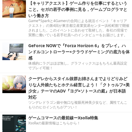
【キャリアクエスト】ゲーム作りを仕事にするという
こと。セガの若手の事例に見る，ゲームプログラマと
いう働き方
Game*Sparkと4Gamerの合同による就活イベント「キャリア
クエスト」の第4回が東京都立産業貿易センター浜松町館で開催
されました。このイベントに合わせて取材した、各社の現場で
実際に働いている若手社員へのインタビューをお届けします。
GeForce NOWで『Forza Horizon 6』をプレイ。ハ
ンドルコントローラー×クラウドゲーミングの底力を体
感
体感的にラグはほぼ無し。グラフィックスはもちろん最高設定
でプレイ可能！
クーデレからスタイル抜群お姉さんまでよりどりみど
りな人外娘たちとホテル経営しよう！「クトゥルフ×美
少女」テーマのADV『ヨグ=ソトースの庭』が日本語
対応
ツンデレドラゴン娘や無口な複眼死神美少女など、属性てんこ
もりのヒロインたちがアツい！
ゲームコマースの最前線ーXsolla特集
Xsollaの最新情報はこちらから！