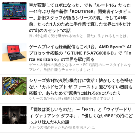
車が変形してロボになった、でも『ルート16』だった
―41年ぶり完全新作『ROUTE16R』開発者インタビュ
ー。新旧スタッフが語るシリーズの魂。そして41年
前、たった1人のために手作業で直した世界に1本だけ
の“幻のカセット”の話
長い時を経て受け継がれる過去と、新たに生まれるものとは。
ゲームプレイも録画配信もこれ1台。AMD Ryzen™ AI
プロセッサ搭載の「G TUNE P5-A7G60BK-D」で『Fo
rza Horizon 6』の世界を駆け回る
ゲーム＆制作の拠点となるノートPCで話題のレースタイトルを
プレイ。放熱性能もチェックしました！
シリーズ第1作が現行機向けに復活！懐かしくも色褪せ
ない『カルドセプト ザ ファースト』遊びやすい機能も
搭載で、あらためて“原典”に触れるのにぴったり
シリーズ第1作が現行機向けの新機能を備えて復活！
「冒険は楽しいものだ」 ─『FF11』と『ウィザードリ
ィ ヴァリアンツ ダフネ』、"優しくないRPG"の沼にど
っぷり沈んだ4人の話
ふたつの沼の住人たちが語る奥深さとは。