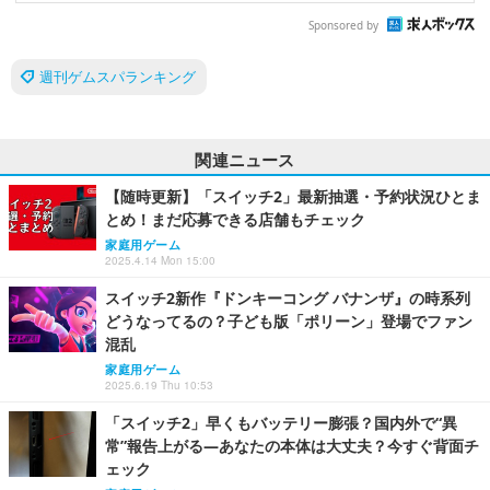
Sponsored by
週刊ゲムスパランキング
関連ニュース
【随時更新】「スイッチ2」最新抽選・予約状況ひとま
とめ！まだ応募できる店舗もチェック
家庭用ゲーム
2025.4.14 Mon 15:00
スイッチ2新作『ドンキーコング バナンザ』の時系列
どうなってるの？子ども版「ポリーン」登場でファン
混乱
家庭用ゲーム
2025.6.19 Thu 10:53
「スイッチ2」早くもバッテリー膨張？国内外で“異
常”報告上がる―あなたの本体は大丈夫？今すぐ背面チ
ェック