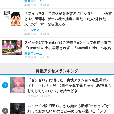
家庭用ゲーム
2025.6.19 Thu 12:35
「スイッチ2」当選状況を表すのにピッタリ！「いらす
とや」新素材“ゲーム機の抽選に当たった人/外れた
人”はゲーマーなら使える
ゲーム文化
2025.6.19 Thu 12:15
スイッチ2で“Hentai”はご法度？eショップ新作一覧で
『Hentai Girls』表示されず…『Kawaii Girls』へ改名
家庭用ゲーム
2025.6.19 Thu 11:40
特集アクセスランキング
『ゼンゼロ』に沼った！爽快アクションも豊満ボデ
ィも「らしさ」だ！2周年記念で新キャラも配布量も
むちむちなのでいまが始めどき
2026.8.8 Sat 19:00
スイッチ2版『FF14』から始める新米“ヒカセン”が
知っておきたい10のこと―めっちゃ遊べる「フリー