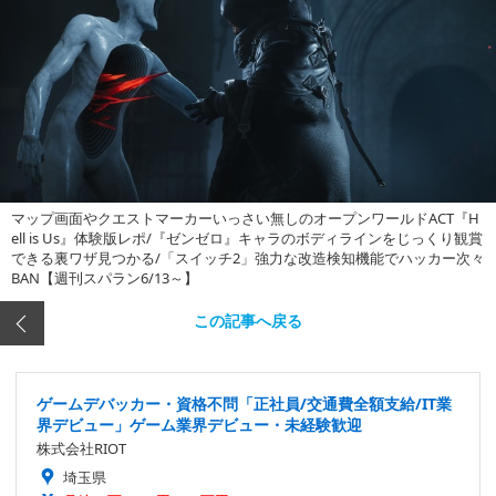
マップ画面やクエストマーカーいっさい無しのオープンワールドACT『H
ell is Us』体験版レポ/『ゼンゼロ』キャラのボディラインをじっくり観賞
できる裏ワザ見つかる/「スイッチ2」強力な改造検知機能でハッカー次々
BAN【週刊スパラン6/13～】
この記事へ戻る
ゲームデバッカー・資格不問「正社員/交通費全額支給/IT業
界デビュー」ゲーム業界デビュー・未経験歓迎
株式会社RIOT
埼玉県