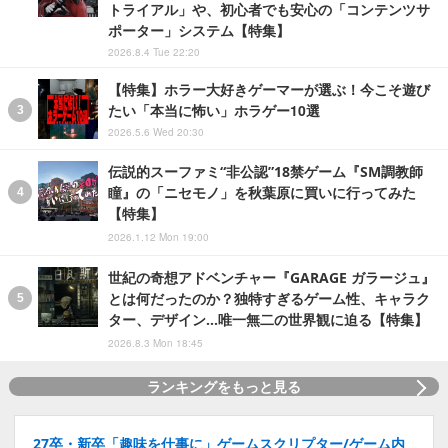
トライアル」や、初心者でも安心の「コンテンツサ
ポーター」システム【特集】
2026.8.4 Tue 22:20
【特集】ホラー大好きゲーマーが選ぶ！今こそ遊び
たい「本当に怖い」ホラゲー10選
2026.5.6 Wed 20:30
伝説的スーファミ“非公認”18禁ゲーム『SM調教師
瞳』の「ニセモノ」を秋葉原に買いに行ってみた
【特集】
2026.1.12 Mon 19:00
世紀の奇想アドベンチャー『GARAGE ガラージュ』
とは何だったのか？独特すぎるゲーム性、キャラク
ター、デザイン…唯一無二の世界観に迫る【特集】
2026.8.3 Mon 18:45
ランキングをもっと見る
27卒・新卒「趣味を仕事に」ゲームスクリプター/ゲーム内