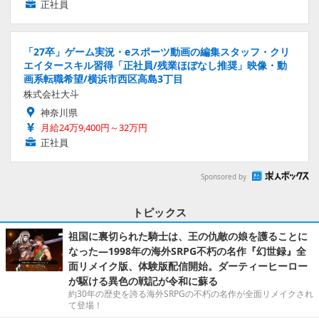
正社員
「27卒」ゲーム実況・eスポーツ動画の編集スタッフ・クリ
エイタースキル習得「正社員/残業ほぼなし推奨」映像・動
画系転職希望/横浜市西区高島3丁目
株式会社大斗
神奈川県
月給24万9,400円～32万円
正社員
Sponsored by
トピックス
祖国に裏切られた騎士は、王の仇敵の娘を護ることに
なった―1998年の海外SRPG不朽の名作『幻世録』全
面リメイク版、体験版配信開始。ダーティーヒーロー
が駆ける異色の戦記が令和に蘇る
約30年の歴史を誇る海外SRPGの不朽の名作が全面リメイクされ
て登場！