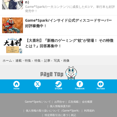
n）
Game*Sparkの一大コンテンツに成長した4コマ。単行本も好評
発売中！
Game*Spark/インサイド公式ディスコードサーバー
好評稼働中！
【大喜利】『新種のゲーミング“蚊”が登場！ その特徴
とは？』回答募集中！
写真・画像
ホーム
›
連載・特集
›
特集
›
記事
›
Home
X
STEAM
Facebook
YouTube
Game*Sparkについて
お問合せ
広告掲載
会社概要
個人情報保護方針
個人情報の取り扱いについて（Game*Spark）
利用規約
特定商取引法に基づく表記