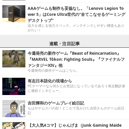
AAAゲームも制作も妥協なし。「Lenovo Legion To
wer 5」はCore Ultra世代の“全てこなせるゲーミング
デスクトップ”
迫力を感じる強力スペック。メンテナンスしやすい構造もあり
がたい！
連載・注目記事
今週発売の新作ゲーム『Beast of Reincarnation』
『MARVEL Tōkon: Fighting Souls』『ファイナルフ
ァンタジーXIV』他
今週発売の新作ゲームはこちら。
有志日本語化の現場から
PCゲーマーなら何かとお世話になっているであろう有志翻訳者
に連続インタビュー。
吉田輝和のゲームプレイ絵日記
もはやゲムスパの顔！どこかで見かけた吉田さんのゲーム絵日
記
【大人気4コマ】じゃんげま（Junk Gaming Maide