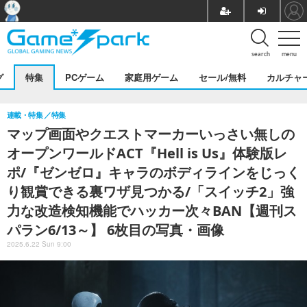
search
menu
グ
特集
PCゲーム
家庭用ゲーム
セール/無料
カルチャ
連載・特集
特集
マップ画面やクエストマーカーいっさい無しの
オープンワールドACT『Hell is Us』体験版レ
ポ/『ゼンゼロ』キャラのボディラインをじっく
り観賞できる裏ワザ見つかる/「スイッチ2」強
力な改造検知機能でハッカー次々BAN【週刊ス
パラン6/13～】 6枚目の写真・画像
2025.6.22 Sun 9:00