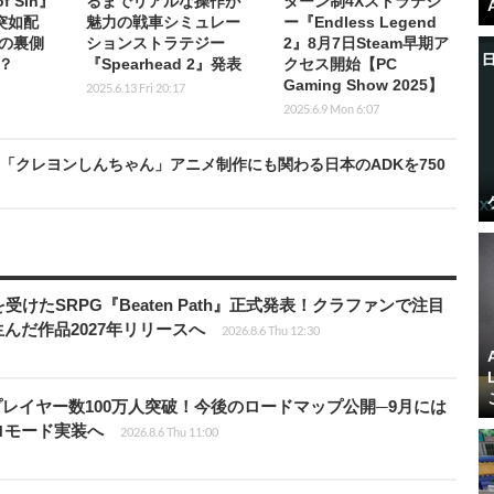
f Sin』
るまでリアルな操作が
ターン制4Xストラテジ
突如配
魅力の戦車シミュレー
ー『Endless Legend
の裏側
ションストラテジー
2』8月7日Steam早期ア
約？
『Spearhead 2』発表
クセス開始【PC
Gaming Show 2025】
2025.6.13 Fri 20:17
2025.6.9 Mon 6:07
」「クレヨンしんちゃん」アニメ制作にも関わる日本のADKを750
受けたSRPG『Beaten Path』正式発表！クラファンで注目
んだ作品2027年リリースへ
2026.8.6 Thu 12:30
er』累計プレイヤー数100万人突破！今後のロードマップ公開─9月には
ロモード実装へ
2026.8.6 Thu 11:00