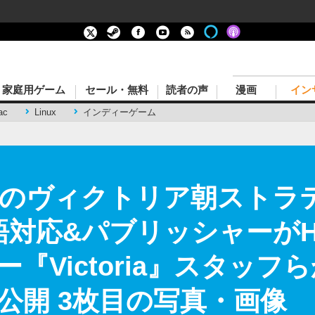
家庭用ゲーム
セール・無料
読者の声
漫画
イン
ac
Linux
インディーゲーム
定のヴィクトリア朝ストラテジ
本語対応&パブリッシャーがHoo
『Victoria』スタッ
公開 3枚目の写真・画像