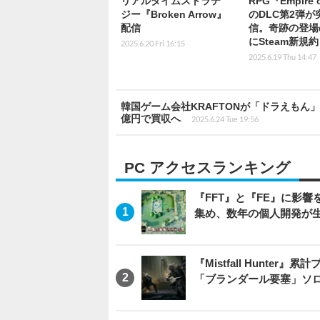
リアルタイムストラテ
RPG『Empire o
ジー『Broken Arrow』
のDLC第2弾が
配信
信。奇跡の登場
にSteam新規
2025.6.20 Fri 16:15
2025.6.19 Thu 14:47
韓国ゲーム会社KRAFTONが「ドラえもん
億円で買収へ
2025.6.24 Tue 19:56
PC アクセスランキング
『FFT』と『FE』に影響を
集め、数年の個人開発が生
『Mistfall Hunt
「ブランダール要塞」ソ