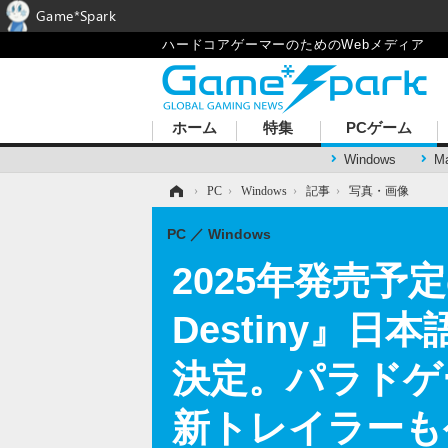
Game*Spark
ハードコアゲーマーのためのWebメディア
ホーム
特集
PCゲーム
Windows
M
ホーム
›
PC
›
Windows
›
記事
›
写真・画像
PC
Windows
2025年発売予
Destiny』日
決定。パラドゲー
新トレイラーも