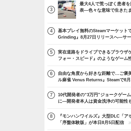
最大4人で荒っぽく患者を搬送
表―色々な意味で生きた
基本プレイ無料のSteamマーケットで取
Grinding』8月27日リリースへ―
実在道路をドライブできるブラウザゲー『
フォー・スピード』のようなゲーム
自由な角度から好きな距離で…ご褒
ル麻雀 Venus Returns』Steamで8
10代開発者の“3万円”ジョークゲー
に―開発者本人は資金洗浄の可能性
『モンハンワイルズ』大型DLC「ア
「序盤体験版」が本日8月5日配信
2