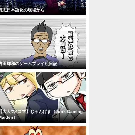
有志日本語化の現場から
吉田輝和のゲームプレイ絵日記
【大人気4コマ】じゃんげま（Junk Gaming
Maiden）