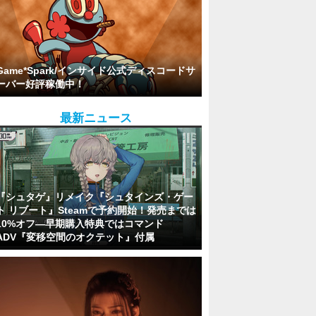
Game*Spark/インサイド公式ディスコードサ
ーバー好評稼働中！
最新ニュース
『シュタゲ』リメイク『シュタインズ・ゲー
ト リブート』Steamで予約開始！発売までは
10%オフ―早期購入特典ではコマンド
ADV『変移空間のオクテット』付属