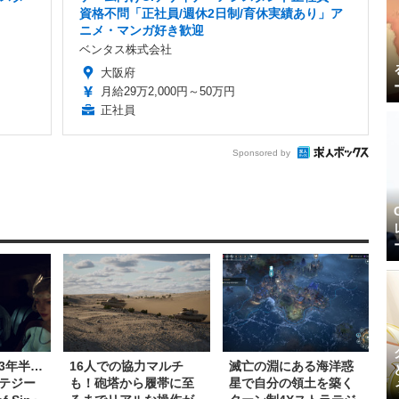
資格不問「正社員/週休2日制/育休実績あり」ア
ニメ・マンガ好き歓迎
ベンタス株式会社
大阪府
月給29万2,000円～50万円
正社員
Sponsored by
3年半…
16人での協力マルチ
滅亡の淵にある海洋惑
テジー
も！砲塔から履帯に至
星で自分の領土を築く