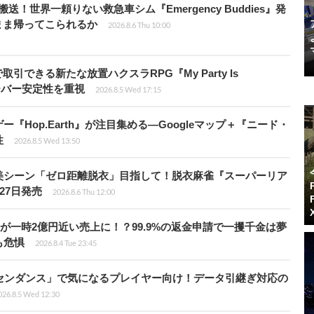
！世界一頼りない救急車シム『Emergency Buddies』発
まま帰ってこられるか
2026.8.6 Thu 10:00
引できる新たな放置ハクスラRPG『My Party Is
サーバー安定性を重視
2026.8.5 Wed 17:15
Hop.Earth』が注目集める―Googleマップ＋『ニード・
性
2026.8.5 Wed 13:50
美シーン「ゼロ距離脱衣」目指して！脱衣麻雀『スーパーリア
月27日発売
2026.8.6 Thu 12:00
ムが一時2億円近い売上に！？99.9%の返金申請で一攫千金は夢
も危惧
2026.8.4 Tue 23:45
センダンス」で気になるプレイヤー向け！データ引継ぎ対応の
026.8.5 Wed 12:30