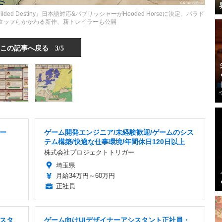
ed Destiny』日本語対応&パブリッシャーがHooded Horseに決定。パラド
a』スタッフらかかわる新作、新トレイラーも公開
この記事へ戻る
3/5
ー
ゲーム開発エンジニア/未経験歓迎/ゲームのシス
テム構築/快適な仕事環境/年間休日120日以上
株式会社プロジェクトトリガー
埼玉県
月給34万円～60万円
正社員
スタ
ゲーム向けUIデザイナーアシスタント正社員・