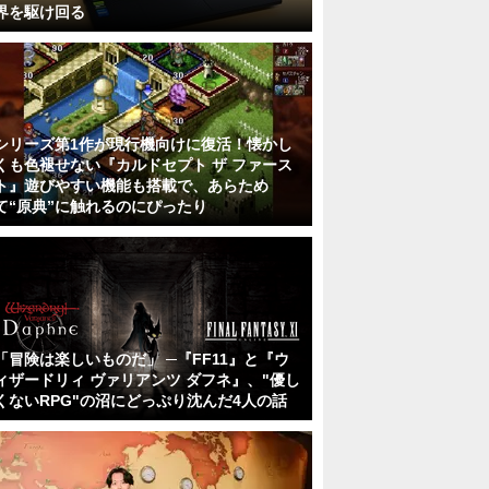
界を駆け回る
シリーズ第1作が現行機向けに復活！懐かし
くも色褪せない『カルドセプト ザ ファース
ト』遊びやすい機能も搭載で、あらため
て“原典”に触れるのにぴったり
「冒険は楽しいものだ」 ─『FF11』と『ウ
ィザードリィ ヴァリアンツ ダフネ』、"優し
くないRPG"の沼にどっぷり沈んだ4人の話