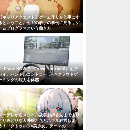
【キャリアクエスト】ゲーム作りを仕事にす
るということ。セガの若手の事例に見る，ゲ
ームプログラマという働き方
GeForce NOWで『Forza Horizon 6』をプ
レイ。ハンドルコントローラー×クラウドゲ
ーミングの底力を体感
クーデレからスタイル抜群お姉さんまでより
どりみどりな人外娘たちとホテル経営しよ
う！「クトゥルフ×美少女」テーマの