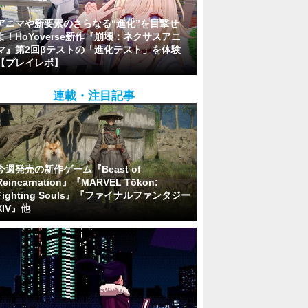
アニマや新要素のさらなる“進化”を目撃せ
よ！HoYoverse新作『崩壊：ネクサスアニ
マ』第2回βテストの「進化テスト」を体験
【プレイレポ】
連載・注目記事
今週発売の新作ゲーム『Beast of
Reincarnation』『MARVEL Tōkon:
Fighting Souls』『ファイナルファンタジー
XIV』他