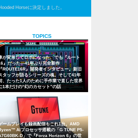
oded Horseに決定しました。
TOPICS
車が変形してロボになった、でも『ルート
16』だった―41年ぶり完全新作
『ROUTE16R』開発者インタビュー。新旧
スタッフが語るシリーズの魂。そして41年
前、たった1人のために手作業で直した世界
に1本だけの“幻のカセット”の話
ゲームプレイも録画配信もこれ1台。AMD
Ryzen™ AIプロセッサ搭載の「G TUNE P5-
A7G60BK-D」で『Forza Horizon 6』の世