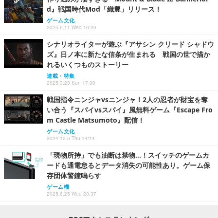
d』戦国時代Mod「織豊」リリース！
ゲーム文化
2025.6.11 Wed 16:00
シナリオライターが遊ぶ『アサシン クリード シャドウ
ズ』日ノ本に新たな信条が生まれる 戦国の世で描か
れるいくつものストーリー
連載・特集
2025.3.23 Sun 17:00
戦国指令ニンジャvsニンジャ！2人の忍者が財宝を奪
い合う『スパイvsスパイ』風無料ゲーム『Escape Fro
m Castle Matsumoto』配信！
ゲーム文化
2024.12.5 Thu 14:14
「現物所持」でも油断は禁物…！スイッチのゲームカ
ードも通電怠るとデータ消失の可能性あり。ゲーム保
存団体警鐘鳴らす
ゲーム機
2025.6.25 Wed 20:37