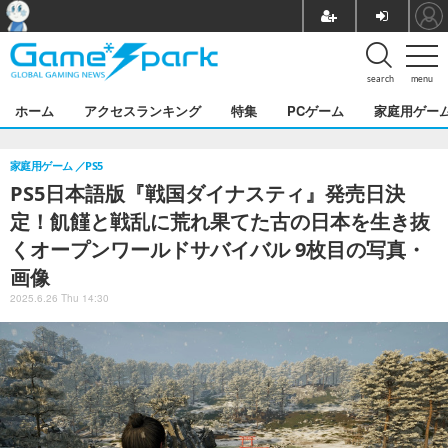
search
menu
ホーム
アクセスランキング
特集
PCゲーム
家庭用ゲー
家庭用ゲーム
PS5
PS5日本語版『戦国ダイナスティ』発売日決
定！飢饉と戦乱に荒れ果てた古の日本を生き抜
くオープンワールドサバイバル 9枚目の写真・
画像
2025.6.26 Thu 14:30