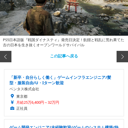
PS5日本語版『戦国ダイナスティ』発売日決定！飢饉と戦乱に荒れ果てた
古の日本を生き抜くオープンワールドサバイバル
この記事へ戻る
「新卒・自分らしく働く」ゲームインフラエンジニア/髪
型・服装自由/U・Iターン歓迎
ベンタス株式会社
東京都
月給25万6,400円～32万円
正社員
ゲーム開発エンジニア/未経験歓迎/ゲームのシステム構築/快