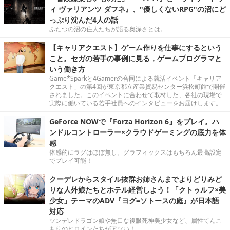
ィ ヴァリアンツ ダフネ』、"優しくないRPG"の沼にど
っぷり沈んだ4人の話
ふたつの沼の住人たちが語る奥深さとは。
【キャリアクエスト】ゲーム作りを仕事にするという
こと。セガの若手の事例に見る，ゲームプログラマと
いう働き方
Game*Sparkと4Gamerの合同による就活イベント「キャリア
クエスト」の第4回が東京都立産業貿易センター浜松町館で開催
されました。このイベントに合わせて取材した、各社の現場で
実際に働いている若手社員へのインタビューをお届けします。
GeForce NOWで『Forza Horizon 6』をプレイ。ハ
ンドルコントローラー×クラウドゲーミングの底力を体
感
体感的にラグはほぼ無し。グラフィックスはもちろん最高設定
でプレイ可能！
クーデレからスタイル抜群お姉さんまでよりどりみど
りな人外娘たちとホテル経営しよう！「クトゥルフ×美
少女」テーマのADV『ヨグ=ソトースの庭』が日本語
対応
ツンデレドラゴン娘や無口な複眼死神美少女など、属性てんこ
もりのヒロインたちがアツい！