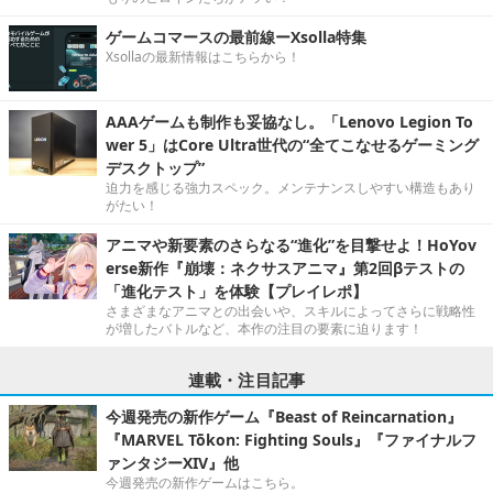
ゲームコマースの最前線ーXsolla特集
Xsollaの最新情報はこちらから！
AAAゲームも制作も妥協なし。「Lenovo Legion To
wer 5」はCore Ultra世代の“全てこなせるゲーミング
デスクトップ”
迫力を感じる強力スペック。メンテナンスしやすい構造もあり
がたい！
アニマや新要素のさらなる“進化”を目撃せよ！HoYov
erse新作『崩壊：ネクサスアニマ』第2回βテストの
「進化テスト」を体験【プレイレポ】
さまざまなアニマとの出会いや、スキルによってさらに戦略性
が増したバトルなど、本作の注目の要素に迫ります！
連載・注目記事
今週発売の新作ゲーム『Beast of Reincarnation』
『MARVEL Tōkon: Fighting Souls』『ファイナルフ
ァンタジーXIV』他
今週発売の新作ゲームはこちら。