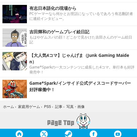
有志日本語化の現場から
PCゲーマーなら何かとお世話になっているであろう有志翻訳者
に連続インタビュー。
吉田輝和のゲームプレイ絵日記
もはやゲムスパの顔！どこかで見かけた吉田さんのゲーム絵日
記
【大人気4コマ】じゃんげま（Junk Gaming Maide
n）
Game*Sparkの一大コンテンツに成長した4コマ。単行本も好評
発売中！
Game*Spark/インサイド公式ディスコードサーバー
好評稼働中！
写真・画像
ホーム
›
家庭用ゲーム
›
PS5
›
記事
›