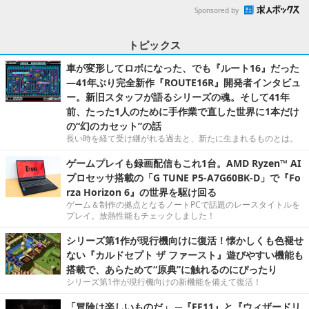
Sponsored by
トピックス
車が変形してロボになった、でも『ルート16』だった
―41年ぶり完全新作『ROUTE16R』開発者インタビュ
ー。新旧スタッフが語るシリーズの魂。そして41年
前、たった1人のために手作業で直した世界に1本だけ
の“幻のカセット”の話
長い時を経て受け継がれる過去と、新たに生まれるものとは。
ゲームプレイも録画配信もこれ1台。AMD Ryzen™ AI
プロセッサ搭載の「G TUNE P5-A7G60BK-D」で『Fo
rza Horizon 6』の世界を駆け回る
ゲーム＆制作の拠点となるノートPCで話題のレースタイトルを
プレイ。放熱性能もチェックしました！
シリーズ第1作が現行機向けに復活！懐かしくも色褪せ
ない『カルドセプト ザ ファースト』遊びやすい機能も
搭載で、あらためて“原典”に触れるのにぴったり
シリーズ第1作が現行機向けの新機能を備えて復活！
「冒険は楽しいものだ」 ─『FF11』と『ウィザードリ