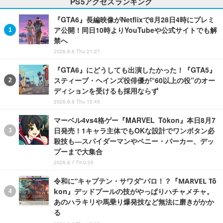
PS5アクセスランキング
『GTA6』長編映像がNetflixで8月28日4時にプレミ
ア公開！同日10時よりYouTubeや公式サイトでも解
禁へ
2026.8.6 Thu 21:27
『GTA6』にどうしても出演したかった！『GTA5』
スティーブ・ヘインズ役俳優が“60以上の役”のオー
ディションを受けるも採用ならず
2026.8.6 Thu 15:45
マーベル4vs4格ゲー『MARVEL Tōkon』本日8月7
日発売！1キャラ主体でもOKな設計でワンボタン必
殺技も―スパイダーマンやペニー・パーカー、デッ
プーまで大集合
2026.8.7 Fri 0:05
令和に“キャプテン・サワダ”パロ！？『MARVEL Tō
kon』デッドプールの技がやっぱりハチャメチャ。
あのハラキリや馬乗り爆発技など無法に磨きがかか
る