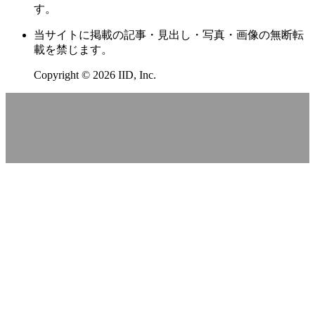
のとは。
ゲームプレイも録画配信もこれ1台。AMD
Ryzen™ AIプロセッサ搭載の「G TUNE P5-
A7G60BK-D」で『Forza Horizon 6』の世界
を駆け回る
ゲーム＆制作の拠点となるノートPCで話題のレースタ
イトルをプレイ。放熱性能もチェックしました！