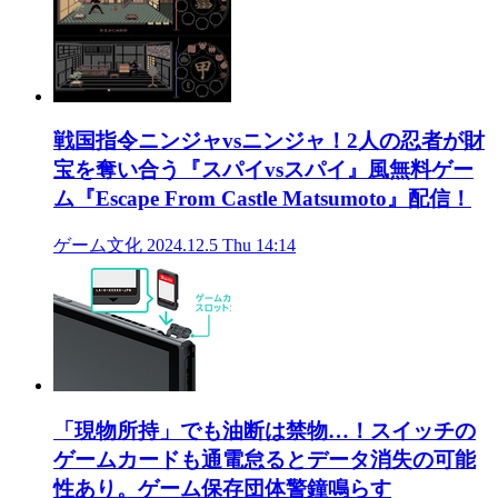
戦国指令ニンジャvsニンジャ！2人の忍者が財
宝を奪い合う『スパイvsスパイ』風無料ゲー
ム『Escape From Castle Matsumoto』配信！
ゲーム文化
2024.12.5 Thu 14:14
「現物所持」でも油断は禁物…！スイッチの
ゲームカードも通電怠るとデータ消失の可能
性あり。ゲーム保存団体警鐘鳴らす