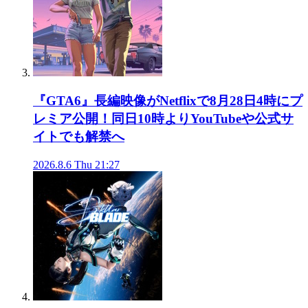
『GTA6』長編映像がNetflixで8月28日4時にプ
レミア公開！同日10時よりYouTubeや公式サ
イトでも解禁へ
2026.8.6 Thu 21:27