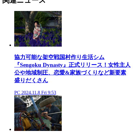
関連ニュース
協力可能な架空戦国村作り生活シム
『Sengoku Dynasty』正式リリース！女性主人
公や地域制圧、恋愛&家族づくりなど新要素
盛りだくさん
PC
2024.11.8 Fri 9:53