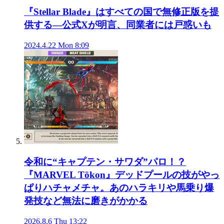
『Stellar Blade』はすべての国で無修正版を提
供する―公式Xが明言、同業者には戸惑いも
2024.4.22 Mon 8:09
令和に“キャプテン・サワダ”パロ！？
『MARVEL Tōkon』デッドプールの技がやっ
ぱりハチャメチャ。あのハラキリや馬乗り爆
発技など無法に磨きがかかる
2026.8.6 Thu 13:22