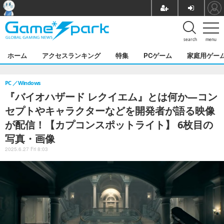
search
menu
ホーム
アクセスランキング
特集
PCゲーム
家庭用ゲー
PC
Windows
『バイオハザード レクイエム』とは何か―コン
セプトやキャラクターなどを開発者が語る映像
が配信！【カプコンスポットライト】 6枚目の
写真・画像
2025.6.27 Fri 8:03