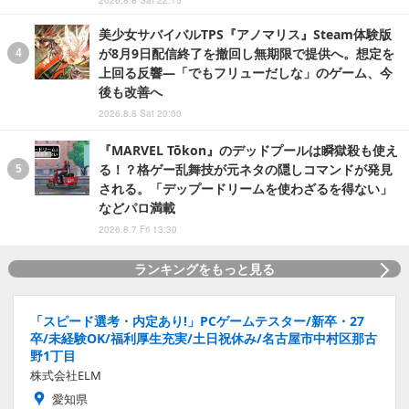
2026.8.8 Sat 22:15
美少女サバイバルTPS『アノマリス』Steam体験版
が8月9日配信終了を撤回し無期限で提供へ。想定を
上回る反響―「でもフリューだしな」のゲーム、今
後も改善へ
2026.8.8 Sat 20:00
『MARVEL Tōkon』のデッドプールは瞬獄殺も使え
る！？格ゲー乱舞技が元ネタの隠しコマンドが発見
される。「デップードリームを使わざるを得ない」
などパロ満載
2026.8.7 Fri 13:30
ランキングをもっと見る
「スピード選考・内定あり!」PCゲームテスター/新卒・27
卒/未経験OK/福利厚生充実/土日祝休み/名古屋市中村区那古
野1丁目
株式会社ELM
愛知県