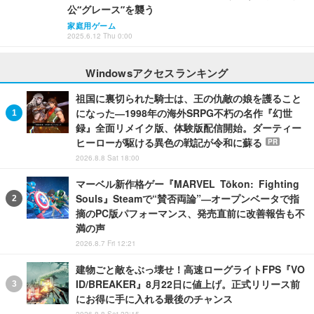
公“グレース”を襲う
家庭用ゲーム
2025.6.12 Thu 0:00
Windowsアクセスランキング
祖国に裏切られた騎士は、王の仇敵の娘を護ること
になった―1998年の海外SRPG不朽の名作『幻世
録』全面リメイク版、体験版配信開始。ダーティー
ヒーローが駆ける異色の戦記が令和に蘇る
PR
2026.8.8 Sat 18:00
マーベル新作格ゲー『MARVEL Tōkon: Fighting
Souls』Steamで“賛否両論”―オープンベータで指
摘のPC版パフォーマンス、発売直前に改善報告も不
満の声
2026.8.7 Fri 12:21
建物ごと敵をぶっ壊せ！高速ローグライトFPS『VO
ID/BREAKER』8月22日に値上げ。正式リリース前
にお得に手に入れる最後のチャンス