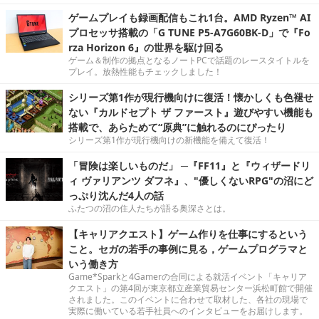
ゲームプレイも録画配信もこれ1台。AMD Ryzen™ AI
プロセッサ搭載の「G TUNE P5-A7G60BK-D」で『Fo
rza Horizon 6』の世界を駆け回る
ゲーム＆制作の拠点となるノートPCで話題のレースタイトルを
プレイ。放熱性能もチェックしました！
シリーズ第1作が現行機向けに復活！懐かしくも色褪せ
ない『カルドセプト ザ ファースト』遊びやすい機能も
搭載で、あらためて“原典”に触れるのにぴったり
シリーズ第1作が現行機向けの新機能を備えて復活！
「冒険は楽しいものだ」 ─『FF11』と『ウィザードリ
ィ ヴァリアンツ ダフネ』、"優しくないRPG"の沼にど
っぷり沈んだ4人の話
ふたつの沼の住人たちが語る奥深さとは。
【キャリアクエスト】ゲーム作りを仕事にするという
こと。セガの若手の事例に見る，ゲームプログラマと
いう働き方
Game*Sparkと4Gamerの合同による就活イベント「キャリア
クエスト」の第4回が東京都立産業貿易センター浜松町館で開催
されました。このイベントに合わせて取材した、各社の現場で
実際に働いている若手社員へのインタビューをお届けします。