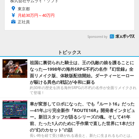
株式会社サムライ・ソフト
東京都
月給30万円～40万円
正社員
Sponsored by
トピックス
祖国に裏切られた騎士は、王の仇敵の娘を護ることに
なった―1998年の海外SRPG不朽の名作『幻世録』全
面リメイク版、体験版配信開始。ダーティーヒーロー
が駆ける異色の戦記が令和に蘇る
約30年の歴史を誇る海外SRPGの不朽の名作が全面リメイクされ
て登場！
車が変形してロボになった、でも『ルート16』だった
―41年ぶり完全新作『ROUTE16R』開発者インタビュ
ー。新旧スタッフが語るシリーズの魂。そして41年
前、たった1人のために手作業で直した世界に1本だけ
の“幻のカセット”の話
長い時を経て受け継がれる過去と、新たに生まれるものとは。