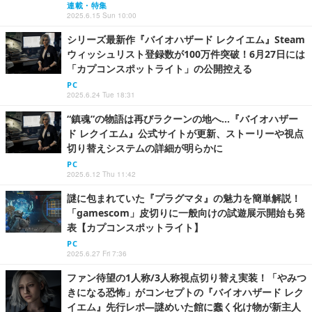
連載・特集
2025.6.15 Sun 10:00
シリーズ最新作『バイオハザード レクイエム』Steam
ウィッシュリスト登録数が100万件突破！6月27日には
「カプコンスポットライト」の公開控える
PC
2025.6.24 Tue 18:31
“鎮魂”の物語は再びラクーンの地へ…『バイオハザー
ド レクイエム』公式サイトが更新、ストーリーや視点
切り替えシステムの詳細が明らかに
PC
2025.6.12 Thu 11:42
謎に包まれていた『プラグマタ』の魅力を簡単解説！
「gamescom」皮切りに一般向けの試遊展示開始も発
表【カプコンスポットライト】
PC
2025.6.27 Fri 7:36
ファン待望の1人称/3人称視点切り替え実装！「やみつ
きになる恐怖」がコンセプトの『バイオハザード レク
イエム』先行レポ―謎めいた館に蠢く化け物が新主人