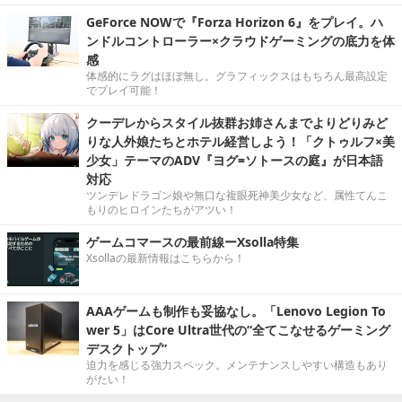
GeForce NOWで『Forza Horizon 6』をプレイ。ハ
ンドルコントローラー×クラウドゲーミングの底力を体
感
体感的にラグはほぼ無し。グラフィックスはもちろん最高設定
でプレイ可能！
クーデレからスタイル抜群お姉さんまでよりどりみど
りな人外娘たちとホテル経営しよう！「クトゥルフ×美
少女」テーマのADV『ヨグ=ソトースの庭』が日本語
対応
ツンデレドラゴン娘や無口な複眼死神美少女など、属性てんこ
もりのヒロインたちがアツい！
ゲームコマースの最前線ーXsolla特集
Xsollaの最新情報はこちらから！
AAAゲームも制作も妥協なし。「Lenovo Legion To
wer 5」はCore Ultra世代の“全てこなせるゲーミング
デスクトップ”
迫力を感じる強力スペック。メンテナンスしやすい構造もあり
がたい！