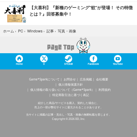
【大喜利】『新種のゲーミング“蚊”が登場！ その特徴
とは？』回答募集中！
写真・画像
ホーム
›
PC
›
Windows
›
記事
›
Home
X
STEAM
Facebook
YouTube
Game*Sparkについて
お問合せ
広告掲載
会社概要
個人情報保護方針
個人情報の取り扱いについて（Game*Spark）
利用規約
特定商取引法に基づく表記
紹介した商品/サービスを購入、契約した場合に、
売上の一部が弊社サイトに還元されることがあります。
当サイトに掲載の記事・見出し・写真・画像の無断転載を禁じます。
Copyright © 2026 IID, Inc.