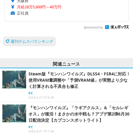
大阪府
月給28万5,600円～40万円
正社員
Sponsored by
週刊ゲムスパランキング
関連ニュース
Steam版『モンハンワイルズ』DLSS4・FSR4に対応！
使用VRAM量調整や「予測VRAM値」が実態より少な
く計算される不具合も修正
PC
2025.6.27 Fri 9:38
『モンハンワイルズ』「ラギアクルス」＆「セルレギ
オス」が復活！まさかの水中戦も？アプデ第2弾6月30
日配信決定【カプコンスポットライト】
PC
2025.6.27 Fri 7:48