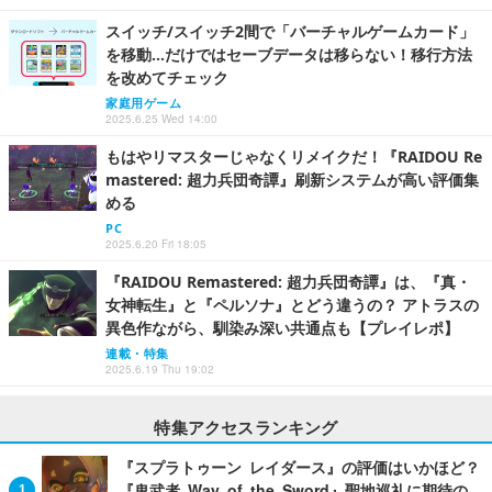
スイッチ/スイッチ2間で「バーチャルゲームカード」
を移動…だけではセーブデータは移らない！移行方法
を改めてチェック
家庭用ゲーム
2025.6.25 Wed 14:00
もはやリマスターじゃなくリメイクだ！『RAIDOU Re
mastered: 超力兵団奇譚』刷新システムが高い評価集
める
PC
2025.6.20 Fri 18:05
『RAIDOU Remastered: 超力兵団奇譚』は、『真・
女神転生』と『ペルソナ』とどう違うの？ アトラスの
異色作ながら、馴染み深い共通点も【プレイレポ】
連載・特集
2025.6.19 Thu 19:02
特集アクセスランキング
『スプラトゥーン レイダース』の評価はいかほど？
『鬼武者 Way of the Sword』聖地巡礼に期待の