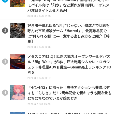
モバイル向け『幻水』など新作が目白押し！ゲムス
パ注目タイトルまとめ#4
2026.8.9 Sun 11:00
好き勝手暴れ回る“だけ”じゃない。残虐さで話題を
呼んだ市民虐殺ゲーム『Hatred』、最高難易度で
は“狩られる側”に―一変する楽しみ方をご紹介【特
集】
2026.8.9 Sun 12:30
メタスコア92点！話題の協力オープンワールドパズ
ル『Big Walk』が3位、巨大砲塔シムやレトロガジ
ェット修理屋ADVも躍進―Steam売上ランキングTO
P10
2026.8.9 Sun 12:45
『ゼンゼロ』に沼った！爽快アクションも豊満ボデ
ィも「らしさ」だ！2周年記念で新キャラも配布量も
むちむちなのでいまが始めどき
2026.8.8 Sat 19:00