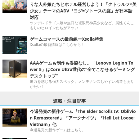
りな人外娘たちとホテル経営しよう！「クトゥルフ×美
少女」テーマのADV『ヨグ=ソトースの庭』が日本語
対応
ツンデレドラゴン娘や無口な複眼死神美少女など、属性てんこ
もりのヒロインたちがアツい！
ゲームコマースの最前線ーXsolla特集
Xsollaの最新情報はこちらから！
AAAゲームも制作も妥協なし。「Lenovo Legion To
wer 5」はCore Ultra世代の“全てこなせるゲーミング
デスクトップ”
迫力を感じる強力スペック。メンテナンスしやすい構造もあり
がたい！
連載・注目記事
今週発売の新作ゲーム『The Elder Scrolls IV: Oblivio
n Remastered』『アークナイツ』『Hell Let Loose:
Vietnam』他
今週発売の新作ゲームはこちら。