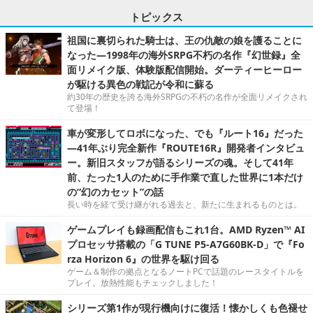
トピックス
祖国に裏切られた騎士は、王の仇敵の娘を護ることに
なった―1998年の海外SRPG不朽の名作『幻世録』全
面リメイク版、体験版配信開始。ダーティーヒーロー
が駆ける異色の戦記が令和に蘇る
約30年の歴史を誇る海外SRPGの不朽の名作が全面リメイクされ
て登場！
車が変形してロボになった、でも『ルート16』だった
―41年ぶり完全新作『ROUTE16R』開発者インタビュ
ー。新旧スタッフが語るシリーズの魂。そして41年
前、たった1人のために手作業で直した世界に1本だけ
の“幻のカセット”の話
長い時を経て受け継がれる過去と、新たに生まれるものとは。
ゲームプレイも録画配信もこれ1台。AMD Ryzen™ AI
プロセッサ搭載の「G TUNE P5-A7G60BK-D」で『Fo
rza Horizon 6』の世界を駆け回る
ゲーム＆制作の拠点となるノートPCで話題のレースタイトルを
プレイ。放熱性能もチェックしました！
シリーズ第1作が現行機向けに復活！懐かしくも色褪せ