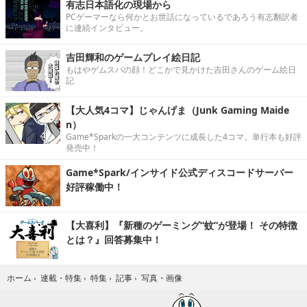
有志日本語化の現場から
PCゲーマーなら何かとお世話になっているであろう有志翻訳者
に連続インタビュー。
吉田輝和のゲームプレイ絵日記
もはやゲムスパの顔！どこかで見かけた吉田さんのゲーム絵日
記
【大人気4コマ】じゃんげま（Junk Gaming Maide
n）
Game*Sparkの一大コンテンツに成長した4コマ。単行本も好評
発売中！
Game*Spark/インサイド公式ディスコードサーバー
好評稼働中！
【大喜利】『新種のゲーミング“蚊”が登場！ その特徴
とは？』回答募集中！
写真・画像
ホーム
›
連載・特集
›
特集
›
記事
›