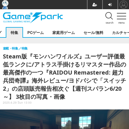
search
menu
グ
特集
PCゲーム
家庭用ゲーム
セール/無料
カルチャ
連載・特集
特集
Steam版『モンハンワイルズ』ユーザー評価最
低ランクに/アトラス手掛けるリマスター作品の
最高傑作の一つ『RAIDOU Remastered: 超力
兵団奇譚』海外レビュー/ヨドバシで「スイッチ
2」の店頭販売報告相次ぐ【週刊スパラン6/20
～】 3枚目の写真・画像
2025.6.29 Sun 13:00