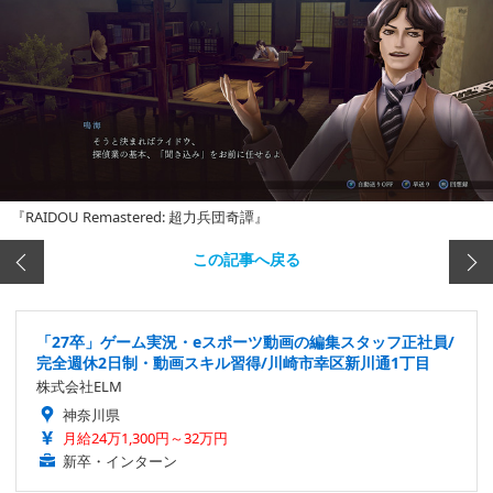
『RAIDOU Remastered: 超力兵団奇譚』
この記事へ戻る
「27卒」ゲーム実況・eスポーツ動画の編集スタッフ正社員/
完全週休2日制・動画スキル習得/川崎市幸区新川通1丁目
株式会社ELM
神奈川県
月給24万1,300円～32万円
新卒・インターン