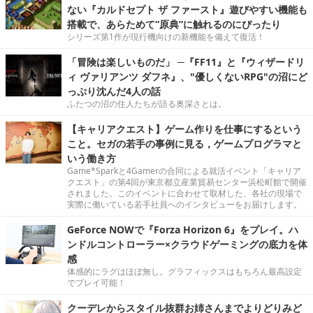
ない『カルドセプト ザ ファースト』遊びやすい機能も
搭載で、あらためて“原典”に触れるのにぴったり
シリーズ第1作が現行機向けの新機能を備えて復活！
「冒険は楽しいものだ」 ─『FF11』と『ウィザードリ
ィ ヴァリアンツ ダフネ』、"優しくないRPG"の沼にど
っぷり沈んだ4人の話
ふたつの沼の住人たちが語る奥深さとは。
【キャリアクエスト】ゲーム作りを仕事にするという
こと。セガの若手の事例に見る，ゲームプログラマと
いう働き方
Game*Sparkと4Gamerの合同による就活イベント「キャリア
クエスト」の第4回が東京都立産業貿易センター浜松町館で開催
されました。このイベントに合わせて取材した、各社の現場で
実際に働いている若手社員へのインタビューをお届けします。
GeForce NOWで『Forza Horizon 6』をプレイ。ハ
ンドルコントローラー×クラウドゲーミングの底力を体
感
体感的にラグはほぼ無し。グラフィックスはもちろん最高設定
でプレイ可能！
クーデレからスタイル抜群お姉さんまでよりどりみど