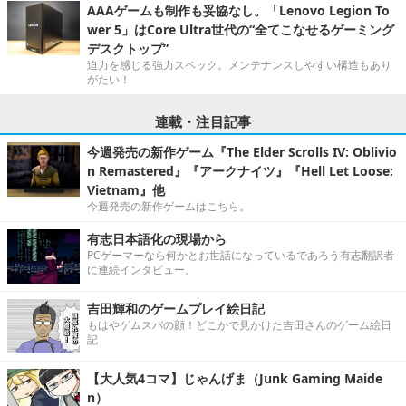
AAAゲームも制作も妥協なし。「Lenovo Legion To
wer 5」はCore Ultra世代の“全てこなせるゲーミング
デスクトップ”
迫力を感じる強力スペック。メンテナンスしやすい構造もあり
がたい！
連載・注目記事
今週発売の新作ゲーム『The Elder Scrolls IV: Oblivio
n Remastered』『アークナイツ』『Hell Let Loose:
Vietnam』他
今週発売の新作ゲームはこちら。
有志日本語化の現場から
PCゲーマーなら何かとお世話になっているであろう有志翻訳者
に連続インタビュー。
吉田輝和のゲームプレイ絵日記
もはやゲムスパの顔！どこかで見かけた吉田さんのゲーム絵日
記
【大人気4コマ】じゃんげま（Junk Gaming Maide
n）