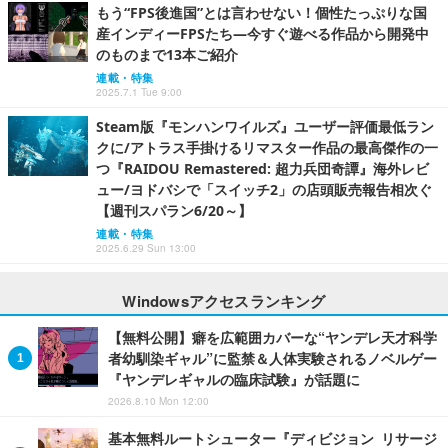
もう“FPS後進国”とは言わせない！個性たっぷりな国
産インディーFPSたち―今すぐ遊べる作品から開発中
のものまで13本ご紹介
連載・特集
2025.7.1 Tue 9:00
Steam版『モンハンワイルズ』ユーザー評価最低ラン
クに/アトラス手掛けるリマスター作品の最高傑作の一
つ『RAIDOU Remastered: 超力兵団奇譚』海外レビ
ュー/ヨドバシで「スイッチ2」の店頭販売報告相次ぐ
【週刊スパラン6/20～】
連載・特集
2025.6.29 Sun 13:00
Windowsアクセスランキング
【無料公開】癖を広範囲カバーな“ヤンデレ天才科学
者幼馴染ギャル”に監禁＆人体実験されるノベルゲー
『ヤンデレギャルの臨床試験』が話題に
2026.8.10 Mon 12:00
基本無料ルートシューター『ディビジョン リサージ