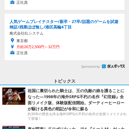
正社員
人気ゲームプレイテスター/新卒・27卒/話題のゲームを試遊
検証/残業ほぼ無し/港区高輪4丁目
株式会社ELシステム
東京都
月給26万2,500円～32万円
正社員
Sponsored by
トピックス
祖国に裏切られた騎士は、王の仇敵の娘を護ることに
なった―1998年の海外SRPG不朽の名作『幻世録』全
面リメイク版、体験版配信開始。ダーティーヒーロー
が駆ける異色の戦記が令和に蘇る
約30年の歴史を誇る海外SRPGの不朽の名作が全面リメイクされ
て登場！
車が変形してロボになった、でも『ルート16』だった