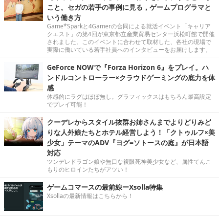
こと。セガの若手の事例に見る，ゲームプログラマと
いう働き方
Game*Sparkと4Gamerの合同による就活イベント「キャリア
クエスト」の第4回が東京都立産業貿易センター浜松町館で開催
されました。このイベントに合わせて取材した、各社の現場で
実際に働いている若手社員へのインタビューをお届けします。
GeForce NOWで『Forza Horizon 6』をプレイ。ハ
ンドルコントローラー×クラウドゲーミングの底力を体
感
体感的にラグはほぼ無し。グラフィックスはもちろん最高設定
でプレイ可能！
クーデレからスタイル抜群お姉さんまでよりどりみど
りな人外娘たちとホテル経営しよう！「クトゥルフ×美
少女」テーマのADV『ヨグ=ソトースの庭』が日本語
対応
ツンデレドラゴン娘や無口な複眼死神美少女など、属性てんこ
もりのヒロインたちがアツい！
ゲームコマースの最前線ーXsolla特集
Xsollaの最新情報はこちらから！