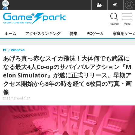
search
menu
ホーム
アクセスランキング
特集
PCゲーム
家庭用ゲー
PC
Windows
あげろ真っ赤なスイカ飛沫！大体何でも武器に
なる最大4人Co-opのサバイバルアクション『M
elon Simulator』が遂に正式リリース。早期ア
クセス開始から8年の時を経て 6枚目の写真・画
像
2025.7.2 Wed 0:27