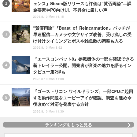
ェンス』Steam版リリースも評価は“賛否両論”―課
金要素やPC向けUI、不具合に厳しい声
2026.8.10 Mon 14:15
“賛否両論”『Beast of Reincarnation』パッチが
早速配信―カメラや文字サイズ改善、受け流しの受
け付けタイミングとボスや雑魚敵の調整も入る
2026.8.10 Mon 8:52
『エースコンバット8』参戦機体の一部を確認できる
新トレイラー公開。開発者が音楽の魅力を語るイン
タビュー第2弾も
2026.8.10 Mon 11:00
『ゴーストリコン ワイルドランズ』一部CPUに起因
する動作問題をユービーアイが確認。調査を進め今
後改めて対応を発表する方針
2026.8.10 Mon 11:30
ランキングをもっと見る