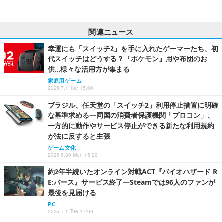
関連ニュース
幸運にも「スイッチ2」を手に入れたゲーマーたち、初
代スイッチはどうする？『ポケモン』用や布団のお
供…様々な活用方が集まる
家庭用ゲーム
2025.7.1 Tue 15:00
ブラジル、任天堂の「スイッチ2」利用停止措置に明確
な基準求める―同国の消費者保護機関「プロコン」、
一方的に動作やサービス停止ができる新たな利用規約
が法に反すると主張
ゲーム文化
2025.6.30 Mon 15:29
約2年半続いたオンライン対戦ACT『バイオハザード R
E:バース』サービス終了―Steamでは96人のファンが
最後を見届ける
PC
2025.7.1 Tue 17:00