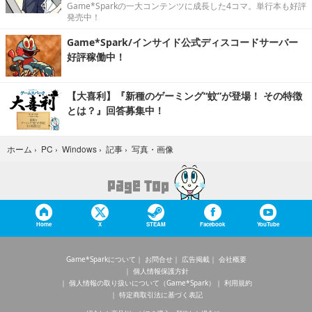
Game*Sparkの一大コンテンツに成長した4コマ。単行本も好評
発売中！
Game*Spark/インサイド公式ディスコードサーバー
好評稼働中！
【大喜利】『新種のゲーミング“蚊”が登場！ その特徴
とは？』回答募集中！
写真・画像
ホーム
›
PC
›
Windows
›
記事
›
Home
X
STEAM
Facebook
YouTube
Game*Sparkについて
お問合せ
広告掲載
会社概要
個人情報保護方針
個人情報の取り扱いについて（Game*Spark）
利用規約
特定商取引法に基づく表記