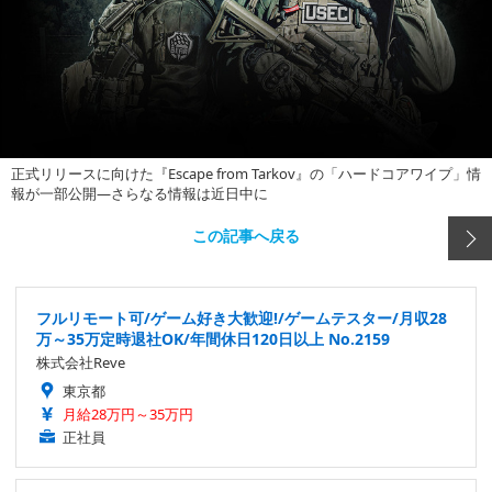
正式リリースに向けた『Escape from Tarkov』の「ハードコアワイプ」情
報が一部公開―さらなる情報は近日中に
この記事へ戻る
フルリモート可/ゲーム好き大歓迎!/ゲームテスター/月収28
万～35万定時退社OK/年間休日120日以上 No.2159
株式会社Reve
東京都
月給28万円～35万円
正社員