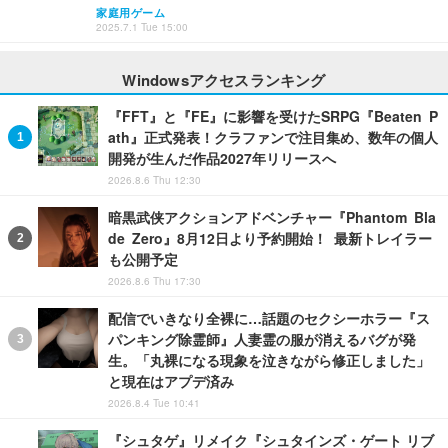
家庭用ゲーム
2025.7.1 Tue 15:00
Windowsアクセスランキング
『FFT』と『FE』に影響を受けたSRPG『Beaten P
ath』正式発表！クラファンで注目集め、数年の個人
開発が生んだ作品2027年リリースへ
2026.8.6 Thu 12:30
暗黒武侠アクションアドベンチャー『Phantom Bla
de Zero』8月12日より予約開始！ 最新トレイラー
も公開予定
2026.8.6 Thu 17:30
配信でいきなり全裸に…話題のセクシーホラー『ス
パンキング除霊師』人妻霊の服が消えるバグが発
生。「丸裸になる現象を泣きながら修正しました」
と現在はアプデ済み
2026.8.4 Tue 10:41
『シュタゲ』リメイク『シュタインズ・ゲート リブ