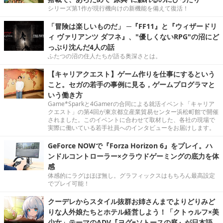
シリーズ第1作が現行機向けの新機能を備えて復活！
「冒険は楽しいものだ」 ─『FF11』と『ウィザードリ
ィ ヴァリアンツ ダフネ』、"優しくないRPG"の沼にど
っぷり沈んだ4人の話
ふたつの沼の住人たちが語る奥深さとは。
【キャリアクエスト】ゲーム作りを仕事にするという
こと。セガの若手の事例に見る，ゲームプログラマと
いう働き方
Game*Sparkと4Gamerの合同による就活イベント「キャリア
クエスト」の第4回が東京都立産業貿易センター浜松町館で開催
されました。このイベントに合わせて取材した、各社の現場で
実際に働いている若手社員へのインタビューをお届けします。
GeForce NOWで『Forza Horizon 6』をプレイ。ハ
ンドルコントローラー×クラウドゲーミングの底力を体
感
体感的にラグはほぼ無し。グラフィックスはもちろん最高設定
でプレイ可能！
クーデレからスタイル抜群お姉さんまでよりどりみど
りな人外娘たちとホテル経営しよう！「クトゥルフ×美
少女」テーマのADV『ヨグ=ソトースの庭』が日本語