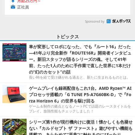
月給25万円～
正社員
Sponsored by
トピックス
車が変形してロボになった、でも『ルート16』だった
―41年ぶり完全新作『ROUTE16R』開発者インタビュ
ー。新旧スタッフが語るシリーズの魂。そして41年
前、たった1人のために手作業で直した世界に1本だけ
の“幻のカセット”の話
長い時を経て受け継がれる過去と、新たに生まれるものとは。
ゲームプレイも録画配信もこれ1台。AMD Ryzen™ AI
プロセッサ搭載の「G TUNE P5-A7G60BK-D」で『Fo
rza Horizon 6』の世界を駆け回る
ゲーム＆制作の拠点となるノートPCで話題のレースタイトルを
プレイ。放熱性能もチェックしました！
シリーズ第1作が現行機向けに復活！懐かしくも色褪せ
ない『カルドセプト ザ ファースト』遊びやすい機能も
搭載で、あらためて“原典”に触れるのにぴったり