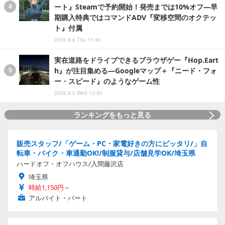
ート』Steamで予約開始！発売までは10%オフ―早
期購入特典ではコマンドADV『変移空間のオクテッ
ト』付属
2026.8.6 Thu 17:45
実在道路をドライブできるブラウザゲー『Hop.Eart
h』が注目集める―Googleマップ＋『ニード・フォ
ー・スピード』のようなゲーム性
2026.8.5 Wed 13:50
ランキングをもっと見る
販売スタッフ/「ゲーム・PC・家電好きの方にピッタリ/」自
転車・バイク・車通勤OK!/制服貸与/店舗見学OK/埼玉県
ハードオフ・オフハウス/入間藤沢店
埼玉県
時給1,150円～
アルバイト・パート