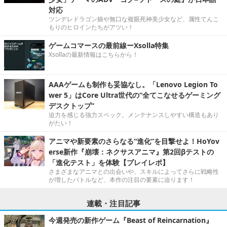
対応
ツンデレドラゴン娘や無口な複眼死神美少女など、属性てんこ
もりのヒロインたちがアツい！
ゲームコマースの最前線ーXsolla特集
Xsollaの最新情報はこちらから！
AAAゲームも制作も妥協なし。「Lenovo Legion To
wer 5」はCore Ultra世代の“全てこなせるゲーミング
デスクトップ”
迫力を感じる強力スペック。メンテナンスしやすい構造もあり
がたい！
アニマや新要素のさらなる“進化”を目撃せよ！HoYov
erse新作『崩壊：ネクサスアニマ』第2回βテストの
「進化テスト」を体験【プレイレポ】
さまざまなアニマとの出会いや、スキルによってさらに戦略性
が増したバトルなど、本作の注目の要素に迫ります！
連載・注目記事
今週発売の新作ゲーム『Beast of Reincarnation』