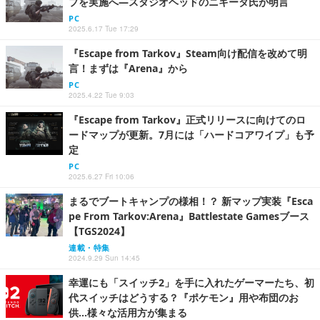
プを実施へ―スタジオヘッドのニキータ氏が明言
PC
2025.6.17 Tue 17:29
『Escape from Tarkov』Steam向け配信を改めて明
言！まずは『Arena』から
PC
2025.4.22 Tue 9:03
『Escape from Tarkov』正式リリースに向けてのロ
ードマップが更新。7月には「ハードコアワイプ」も予
定
PC
2025.6.27 Fri 10:06
まるでブートキャンプの様相！？ 新マップ実装『Esca
pe From Tarkov:Arena』Battlestate Gamesブース
【TGS2024】
連載・特集
2024.9.29 Sun 14:45
幸運にも「スイッチ2」を手に入れたゲーマーたち、初
代スイッチはどうする？『ポケモン』用や布団のお
供…様々な活用方が集まる