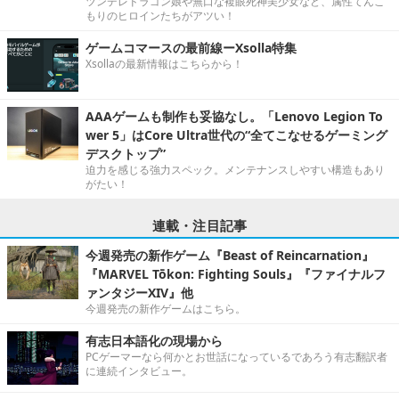
ツンデレドラゴン娘や無口な複眼死神美少女など、属性てんこ
もりのヒロインたちがアツい！
ゲームコマースの最前線ーXsolla特集
Xsollaの最新情報はこちらから！
AAAゲームも制作も妥協なし。「Lenovo Legion To
wer 5」はCore Ultra世代の“全てこなせるゲーミング
デスクトップ”
迫力を感じる強力スペック。メンテナンスしやすい構造もあり
がたい！
連載・注目記事
今週発売の新作ゲーム『Beast of Reincarnation』
『MARVEL Tōkon: Fighting Souls』『ファイナルフ
ァンタジーXIV』他
今週発売の新作ゲームはこちら。
有志日本語化の現場から
PCゲーマーなら何かとお世話になっているであろう有志翻訳者
に連続インタビュー。