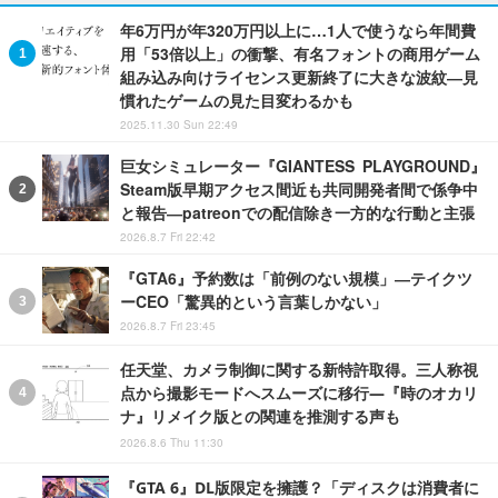
年6万円が年320万円以上に…1人で使うなら年間費
用「53倍以上」の衝撃、有名フォントの商用ゲーム
組み込み向けライセンス更新終了に大きな波紋―見
慣れたゲームの見た目変わるかも
2025.11.30 Sun 22:49
巨女シミュレーター『GIANTESS PLAYGROUND』
Steam版早期アクセス間近も共同開発者間で係争中
と報告―patreonでの配信除き一方的な行動と主張
2026.8.7 Fri 22:42
『GTA6』予約数は「前例のない規模」―テイクツ
ーCEO「驚異的という言葉しかない」
2026.8.7 Fri 23:45
任天堂、カメラ制御に関する新特許取得。三人称視
点から撮影モードへスムーズに移行―『時のオカリ
ナ』リメイク版との関連を推測する声も
2026.8.6 Thu 11:30
『GTA 6』DL版限定を擁護？「ディスクは消費者に