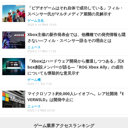
「ビデオゲームはそれ自体で成功している」フィル・
スペンサー氏がマルチメディア展開の見解示す
ゲーム文化
2025.4.16 Wed 15:00
Xbox主催の新作発表会では、他機種での発売情報も隠
さない―フィル・スペンサー語るその理由とは
ニュース
2025.2.17 Mon 11:55
「Xboxはハードウェア開発から撤退しつつある」元X
box創設メンバーが語る―「ROG Xbox Ally」の成功
についても懐疑的な意見示す
ゲーム機
2025.7.1 Tue 7:30
マイクロソフト約9,000人レイオフへ。レア社開発『E
VERWILD』は開発中止に
ニュース
2025.7.2 Wed 23:54
ゲーム業界アクセスランキング