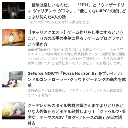
「冒険は楽しいものだ」 ─『FF11』と『ウィザードリ
ィ ヴァリアンツ ダフネ』、"優しくないRPG"の沼にど
っぷり沈んだ4人の話
ふたつの沼の住人たちが語る奥深さとは。
【キャリアクエスト】ゲーム作りを仕事にするという
こと。セガの若手の事例に見る，ゲームプログラマと
いう働き方
Game*Sparkと4Gamerの合同による就活イベント「キャリア
クエスト」の第4回が東京都立産業貿易センター浜松町館で開催
されました。このイベントに合わせて取材した、各社の現場で
実際に働いている若手社員へのインタビューをお届けします。
GeForce NOWで『Forza Horizon 6』をプレイ。ハ
ンドルコントローラー×クラウドゲーミングの底力を体
感
体感的にラグはほぼ無し。グラフィックスはもちろん最高設定
でプレイ可能！
クーデレからスタイル抜群お姉さんまでよりどりみど
りな人外娘たちとホテル経営しよう！「クトゥルフ×美
少女」テーマのADV『ヨグ=ソトースの庭』が日本語
対応