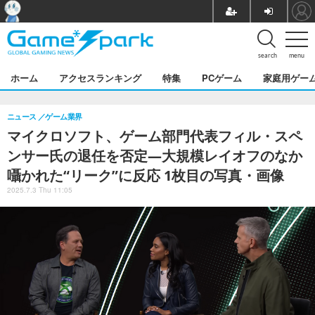
search
menu
ホーム
アクセスランキング
特集
PCゲーム
家庭用ゲー
ニュース
ゲーム業界
マイクロソフト、ゲーム部門代表フィル・スペ
ンサー氏の退任を否定―大規模レイオフのなか
囁かれた“リーク”に反応 1枚目の写真・画像
2025.7.3 Thu 11:05