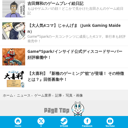
吉田輝和のゲームプレイ絵日記
もはやゲムスパの顔！どこかで見かけた吉田さんのゲーム絵日
記
【大人気4コマ】じゃんげま（Junk Gaming Maide
n）
Game*Sparkの一大コンテンツに成長した4コマ。単行本も好評
発売中！
Game*Spark/インサイド公式ディスコードサーバー
好評稼働中！
【大喜利】『新種のゲーミング“蚊”が登場！ その特徴
とは？』回答募集中！
写真・画像
ホーム
›
ニュース
›
ゲーム業界
›
記事
›
Home
X
STEAM
Facebook
YouTube