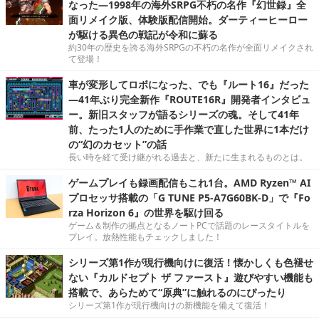
なった―1998年の海外SRPG不朽の名作『幻世録』全
面リメイク版、体験版配信開始。ダーティーヒーロー
が駆ける異色の戦記が令和に蘇る
約30年の歴史を誇る海外SRPGの不朽の名作が全面リメイクされ
て登場！
車が変形してロボになった、でも『ルート16』だった
―41年ぶり完全新作『ROUTE16R』開発者インタビュ
ー。新旧スタッフが語るシリーズの魂。そして41年
前、たった1人のために手作業で直した世界に1本だけ
の“幻のカセット”の話
長い時を経て受け継がれる過去と、新たに生まれるものとは。
ゲームプレイも録画配信もこれ1台。AMD Ryzen™ AI
プロセッサ搭載の「G TUNE P5-A7G60BK-D」で『Fo
rza Horizon 6』の世界を駆け回る
ゲーム＆制作の拠点となるノートPCで話題のレースタイトルを
プレイ。放熱性能もチェックしました！
シリーズ第1作が現行機向けに復活！懐かしくも色褪せ
ない『カルドセプト ザ ファースト』遊びやすい機能も
搭載で、あらためて“原典”に触れるのにぴったり
シリーズ第1作が現行機向けの新機能を備えて復活！