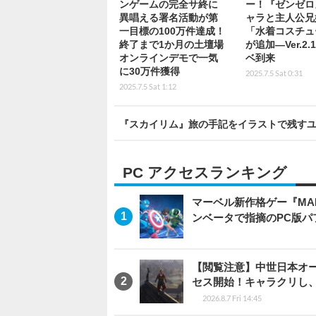
ンゲームの完全サ終に
ー！『ゼンゼロ
異唱える署名活動が第
ャラと主人公兄
一目標の100万件達成！
「水着コスチュ
終了まで1か月の土壇場
が追加―Ver.2
オンラインデモで一気
ベ到来
に30万件獲得
2025.7.5 Sat 0:31
2025.7.5 Sat 1:12
『スカイリム』旅の手記をイラストで残す
PC アクセスランキング
マーベル新作格ゲー『MARVEL
ンベータで指摘のPC版
【閲覧注意】中世日本オープン
セス開始！キャラクリし
2026.8.7 Fri 14:45