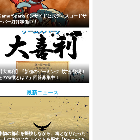
Game*Spark/インサイド公式ディスコードサ
ーバー好評稼働中！
【大喜利】『新種のゲーミング“蚊”が登場！
その特徴とは？』回答募集中！
最新ニュース
本物の都市を探検しながら、鳩となりたった
一人の鳩のソウルメイトを探す『Pigeon: A