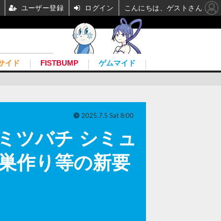
ユーザー登録
ログイン
こんにちは、ゲストさん
サイド
FISTBUMP
ゲムマイド
2025.7.5 Sat 8:00
r（ミツバチ シミュ
定―巣作り等の新要