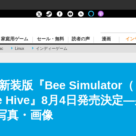
家庭用ゲーム
セール・無料
読者の声
漫画
イン
ac
Linux
インディーゲーム
装版『Bee Simulato
he Hive』8月4日発売決
の写真・画像