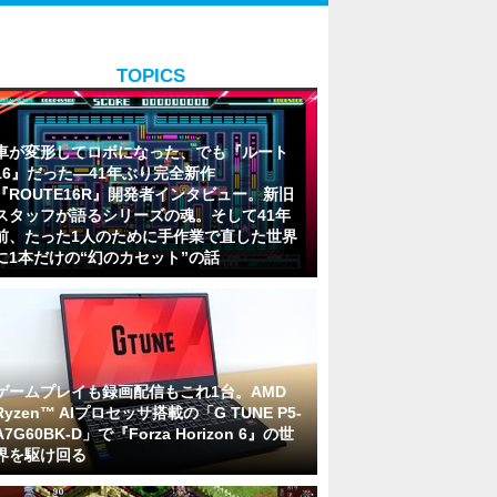
TOPICS
車が変形してロボになった、でも『ルート
16』だった―41年ぶり完全新作
『ROUTE16R』開発者インタビュー。新旧
スタッフが語るシリーズの魂。そして41年
前、たった1人のために手作業で直した世界
に1本だけの“幻のカセット”の話
ゲームプレイも録画配信もこれ1台。AMD
Ryzen™ AIプロセッサ搭載の「G TUNE P5-
A7G60BK-D」で『Forza Horizon 6』の世
界を駆け回る