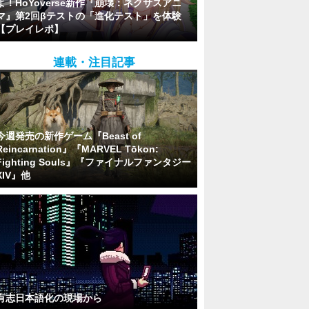
よ！HoYoverse新作『崩壊：ネクサスアニ
マ』第2回βテストの「進化テスト」を体験
【プレイレポ】
連載・注目記事
今週発売の新作ゲーム『Beast of
Reincarnation』『MARVEL Tōkon:
Fighting Souls』『ファイナルファンタジー
XIV』他
有志日本語化の現場から