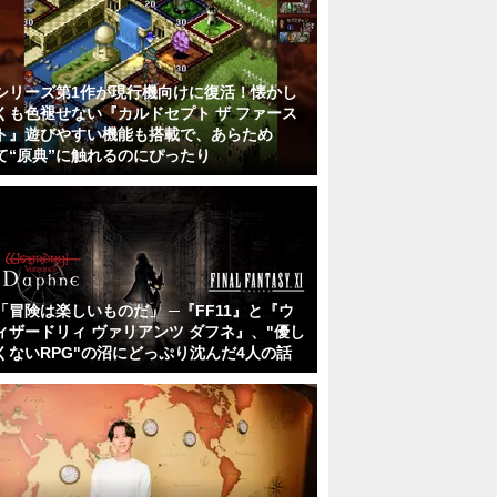
シリーズ第1作が現行機向けに復活！懐かし
くも色褪せない『カルドセプト ザ ファース
ト』遊びやすい機能も搭載で、あらため
て“原典”に触れるのにぴったり
「冒険は楽しいものだ」 ─『FF11』と『ウ
ィザードリィ ヴァリアンツ ダフネ』、"優し
くないRPG"の沼にどっぷり沈んだ4人の話