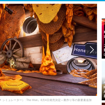
ツバチ シミュレーター）: The Hive』8月4日発売決定―巣作り等の新要素追加