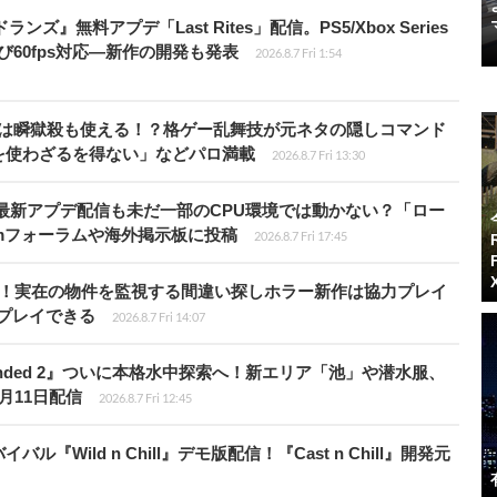
ズ』無料アプデ「Last Rites」配信。PS5/Xbox Series
よび60fps対応―新作の開発も発表
2026.8.7 Fri 1:54
プールは瞬獄殺も使える！？格ゲー乱舞技が元ネタの隠しコマンド
を使わざるを得ない」などパロ満載
2026.8.7 Fri 13:30
最新アプデ配信も未だ一部のCPU環境では動かない？「ロー
amフォーラムや海外掲示板に投稿
2026.8.7 Fri 17:45
始！実在の物件を監視する間違い探しホラー新作は協力プレイ
プレイできる
2026.8.7 Fri 14:07
unded 2』ついに本格水中探索へ！新エリア「池」や潜水服、
月11日配信
2026.8.7 Fri 12:45
Wild n Chill』デモ版配信！『Cast n Chill』開発元