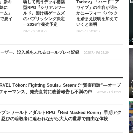
』新キ
喚して戦うデッキ構築
Tarkov』「ハードコア
妹に
型RPG『シリアルワー
ワイプ」の全容が明ら
ーム」
ルド』架け橋ゲームズ
かに―フィードバック
.1で夏イ
のパブリッシング決定
を踏まえ説明を加えて
―2026年発売予定
いくと表明
2025.7.5 Sat 0:22
2025.7.5 Sat 0:17
ユーザー、没入感あふれるロールプレイ記録
2025.7.4 Fri 23:29
 Tōkon: Fighting Souls』Steamで“賛否両論”―オープ
パフォーマンス、発売直前に改善報告も不満の声
2026.8.7 Fri 12:21
ワールドアダルトRPG『Red Masked Ronin』早期アク
、忍びの暗殺者に追われながら大人の世界で自由な体験