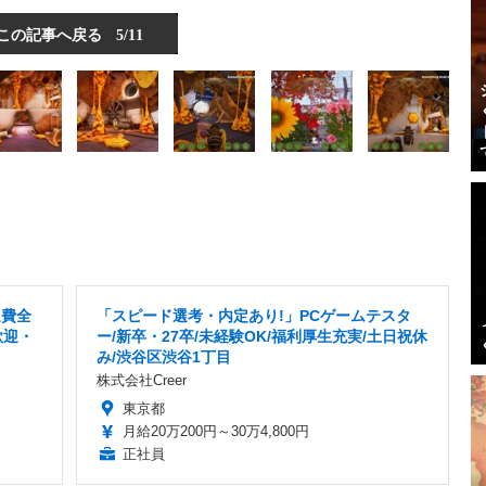
この記事へ戻る
5/11
通費全
「スピード選考・内定あり!」PCゲームテスタ
歓迎・
ー/新卒・27卒/未経験OK/福利厚生充実/土日祝休
み/渋谷区渋谷1丁目
株式会社Creer
東京都
月給20万200円～30万4,800円
正社員