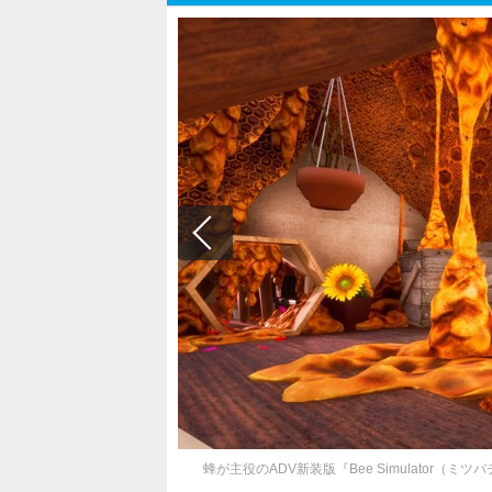
蜂が主役のADV新装版『Bee Simulator（ミ