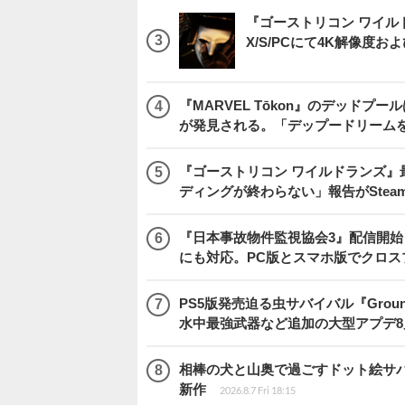
『ゴーストリコン ワイルドラン
X/S/PCにて4K解像度お
『MARVEL Tōkon』のデッド
が発見される。「デップードリーム
『ゴーストリコン ワイルドランズ』
ディングが終わらない」報告がSte
『日本事故物件監視協会3』配信開
にも対応。PC版とスマホ版でクロス
PS5版発売迫る虫サバイバル『Gro
水中最強武器など追加の大型アプデ8
相棒の犬と山奥で過ごすドット絵サバイバル『
新作
2026.8.7 Fri 18:15