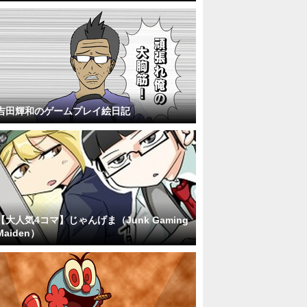
吉田輝和のゲームプレイ絵日記
【大人気4コマ】じゃんげま（Junk Gaming
Maiden）