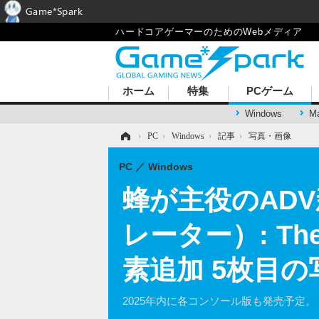
Game*Spark
ハードコアゲーマーのためのWebメディア
ホーム
特集
PCゲーム
Windows
M
ホーム
›
PC
›
Windows
›
記事
›
写真・画像
PC
Windows
蜂が主役のADV新
レーター）: T
素追加 5枚目
2025年内に各コンソール版も発売予定。