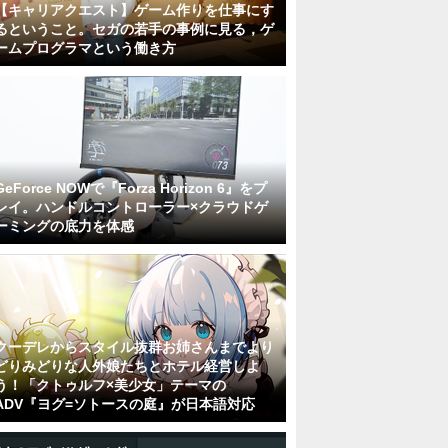
【キャリアクエスト】ゲーム作りを仕事にす
るということ。セガの若手の事例に見る，ゲ
ームプログラマという働き方
GeForce NOWで『Forza Horizon 6』をプ
レイ。ハンドルコントローラー×クラウドゲ
ーミングの底力を体感
クーデレからスタイル抜群お姉さんまでより
どりみどりな人外娘たちとホテル経営しよ
う！「クトゥルフ×美少女」テーマの
ADV『ヨグ=ソトースの庭』が日本語対応