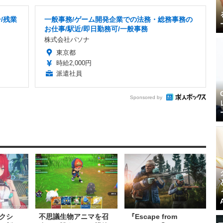
/残業
一般事務/ゲーム開発企業での法務・総務事務の
お仕事/駅近/即日勤務可/一般事務
株式会社パソナ
東京都
時給2,000円
派遣社員
Sponsored by
クシ
不思議生物アニマを召
『Escape from