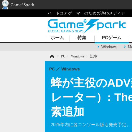
Game*Spark
ハードコアゲーマーのためのWebメディア
ホーム
特集
PCゲーム
Windows
M
ホーム
›
PC
›
Windows
›
記事
PC
Windows
蜂が主役のADV新
レーター）: T
素追加
2025年内に各コンソール版も発売予定。