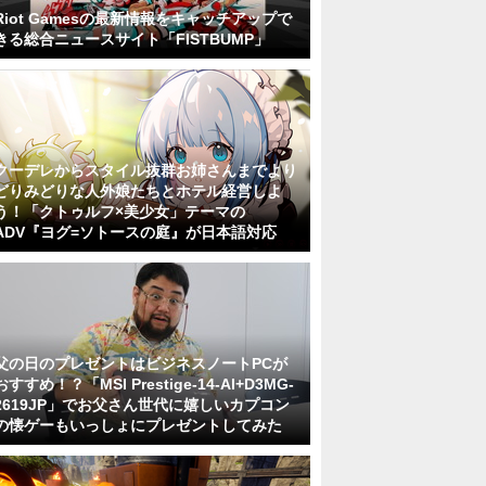
Riot Gamesの最新情報をキャッチアップで
きる総合ニュースサイト「FISTBUMP」
クーデレからスタイル抜群お姉さんまでより
どりみどりな人外娘たちとホテル経営しよ
う！「クトゥルフ×美少女」テーマの
ADV『ヨグ=ソトースの庭』が日本語対応
父の日のプレゼントはビジネスノートPCが
おすすめ！？「MSI Prestige-14-AI+D3MG-
2619JP」でお父さん世代に嬉しいカプコン
の懐ゲーもいっしょにプレゼントしてみた