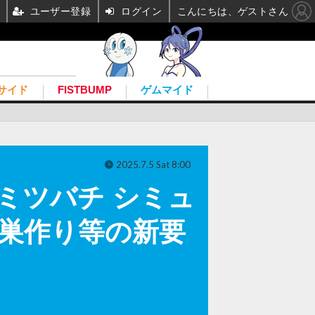
ユーザー登録
ログイン
こんにちは、ゲストさん
サイド
FISTBUMP
ゲムマイド
2025.7.5 Sat 8:00
r（ミツバチ シミュ
定―巣作り等の新要