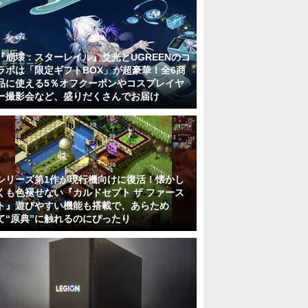
『崩壊：スターレイル』爻光とUGREENのコ
ラボは「限定ギフトBOX」が超豪華！全6商
品に使える5％オフクーポンやコスプレイヤ
ー撮影会など、盛りだくさんでお届け
シリーズ第1作が現行機向けに復活！懐かし
くも色褪せない『カルドセプト ザ ファース
ト』遊びやすい機能も搭載で、あらため
て“原典”に触れるのにぴったり