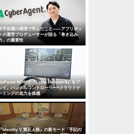
若手抜擢の環境で学んだこと――アプリボッ
トの運営プロデューサーが語る「巻き込み
力」の重要性
GeForce NOWで『Forza Horizon 6』をプ
レイ。ハンドルコントローラー×クラウドゲ
ーミングの底力を体感
『Identity V 第五人格』の新モード「手記の