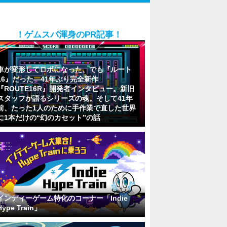
！ゲムスパ渾身のPR記事！
車が変形してロボになった、でも『ルート
16』だった―41年ぶり完全新作
『ROUTE16R』開発者インタビュー。新旧
スタッフが語るシリーズの魂。そして41年
前、たった1人のために手作業で直した世界
に1本だけの“幻のカセット”の話
インディーゲーム特化のコーナー「Indie
Hype Train」