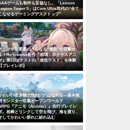
AAAゲームも制作も妥協なし。「Lenovo
Legion Tower 5」はCore Ultra世代の“全て
こなせるゲーミングデスクトップ”
アニマや新要素のさらなる“進化”を目撃せ
よ！HoYoverse新作『崩壊：ネクサスアニ
マ』第2回βテストの「進化テスト」を体験
【プレイレポ】
かわいい生き物と"ひとつ"になれる―基本無
料モンスター収集オープンワールド
ARPG『アニモ（Aniimo）』先行プレイレ
ポ。相棒とリンクして空を飛び、海を渡り、
そしてかわいい群れに紛れ込む