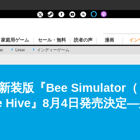
家庭用ゲーム
セール・無料
読者の声
漫画
イン
ac
Linux
インディーゲーム
装版『Bee Simulato
he Hive』8月4日発売決