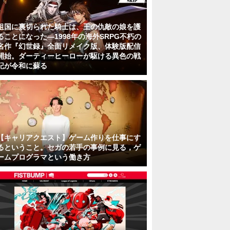
祖国に裏切られた騎士は、王の仇敵の娘を護
ることになった―1998年の海外SRPG不朽の
名作『幻世録』全面リメイク版、体験版配信
開始。ダーティーヒーローが駆ける異色の戦
記が令和に蘇る
【キャリアクエスト】ゲーム作りを仕事にす
るということ。セガの若手の事例に見る，ゲ
ームプログラマという働き方