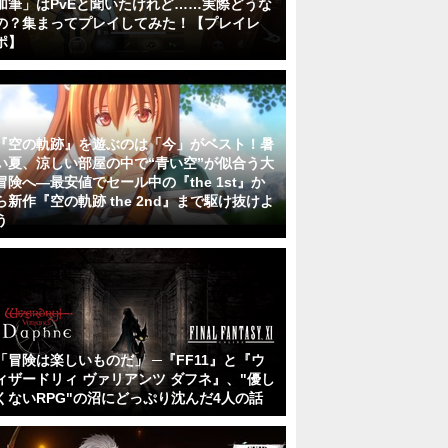
加筆」はPvEと聞いたけれど……実際どうな
の？集まってプレイしてみた！【プレイレ
ポ】
『空の軌跡』を遊ぶのは「今」がベスト！暑
い夏、涼しい部屋の中で“青い空”が似合う大
冒険へ―最安値でセール中の『the 1st』か
ら新作『空の軌跡 the 2nd』まで駆け抜けよ
う
「冒険は楽しいものだ」 ─『FF11』と『ウ
ィザードリィ ヴァリアンツ ダフネ』、"優し
くないRPG"の沼にどっぷり沈んだ4人の話