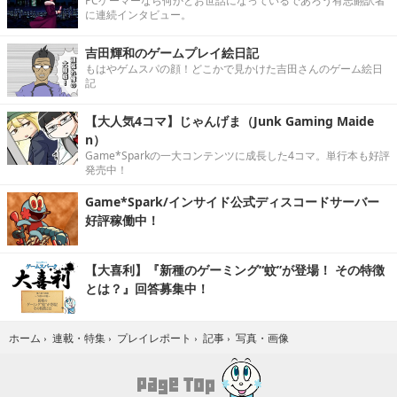
PCゲーマーなら何かとお世話になっているであろう有志翻訳者
に連続インタビュー。
吉田輝和のゲームプレイ絵日記
もはやゲムスパの顔！どこかで見かけた吉田さんのゲーム絵日
記
【大人気4コマ】じゃんげま（Junk Gaming Maide
n）
Game*Sparkの一大コンテンツに成長した4コマ。単行本も好評
発売中！
Game*Spark/インサイド公式ディスコードサーバー
好評稼働中！
【大喜利】『新種のゲーミング“蚊”が登場！ その特徴
とは？』回答募集中！
写真・画像
ホーム
›
連載・特集
›
プレイレポート
›
記事
›