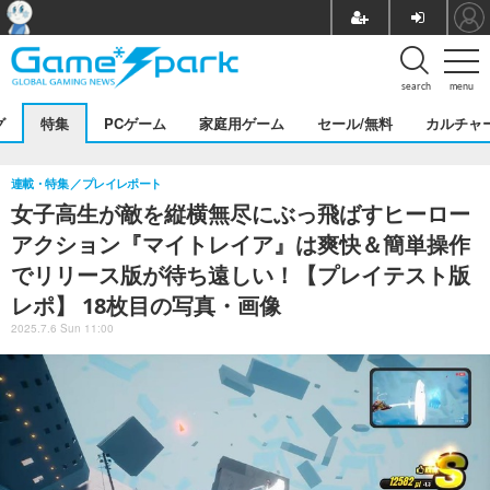
search
menu
グ
特集
PCゲーム
家庭用ゲーム
セール/無料
カルチャ
連載・特集
プレイレポート
女子高生が敵を縦横無尽にぶっ飛ばすヒーロー
アクション『マイトレイア』は爽快＆簡単操作
でリリース版が待ち遠しい！【プレイテスト版
レポ】 18枚目の写真・画像
2025.7.6 Sun 11:00