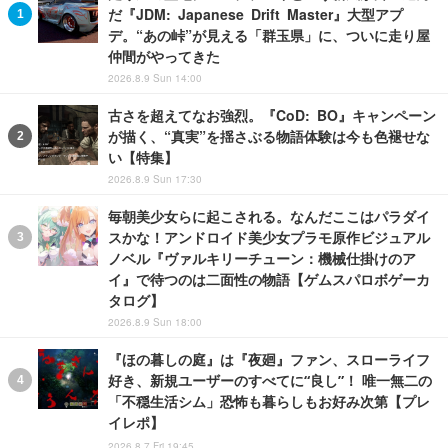
だ『JDM: Japanese Drift Master』大型アプ
デ。“あの峠”が見える「群玉県」に、ついに走り屋
仲間がやってきた
2026.8.9 Sun 14:00
古さを超えてなお強烈。『CoD: BO』キャンペーン
が描く、“真実”を揺さぶる物語体験は今も色褪せな
い【特集】
2026.8.9 Sun 17:30
毎朝美少女らに起こされる。なんだここはパラダイ
スかな！アンドロイド美少女プラモ原作ビジュアル
ノベル『ヴァルキリーチューン：機械仕掛けのア
イ』で待つのは二面性の物語【ゲムスパロボゲーカ
タログ】
2026.8.9 Sun 18:00
『ほの暮しの庭』は『夜廻』ファン、スローライフ
好き、新規ユーザーのすべてに“良し”！ 唯一無二の
「不穏生活シム」恐怖も暮らしもお好み次第【プレ
イレポ】
2026.8.7 Fri 19:45