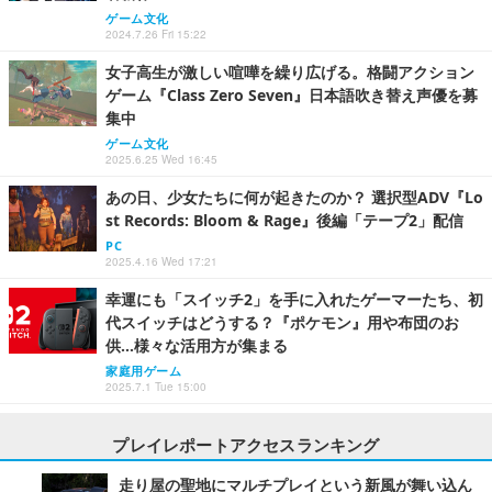
ゲーム文化
2024.7.26 Fri 15:22
女子高生が激しい喧嘩を繰り広げる。格闘アクション
ゲーム『Class Zero Seven』日本語吹き替え声優を募
集中
ゲーム文化
2025.6.25 Wed 16:45
あの日、少女たちに何が起きたのか？ 選択型ADV『Lo
st Records: Bloom & Rage』後編「テープ2」配信
PC
2025.4.16 Wed 17:21
幸運にも「スイッチ2」を手に入れたゲーマーたち、初
代スイッチはどうする？『ポケモン』用や布団のお
供…様々な活用方が集まる
家庭用ゲーム
2025.7.1 Tue 15:00
プレイレポートアクセスランキング
走り屋の聖地にマルチプレイという新風が舞い込ん