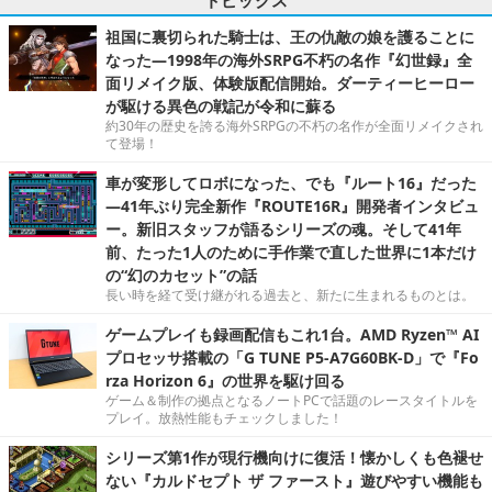
祖国に裏切られた騎士は、王の仇敵の娘を護ることに
なった―1998年の海外SRPG不朽の名作『幻世録』全
面リメイク版、体験版配信開始。ダーティーヒーロー
が駆ける異色の戦記が令和に蘇る
約30年の歴史を誇る海外SRPGの不朽の名作が全面リメイクされ
て登場！
車が変形してロボになった、でも『ルート16』だった
―41年ぶり完全新作『ROUTE16R』開発者インタビュ
ー。新旧スタッフが語るシリーズの魂。そして41年
前、たった1人のために手作業で直した世界に1本だけ
の“幻のカセット”の話
長い時を経て受け継がれる過去と、新たに生まれるものとは。
ゲームプレイも録画配信もこれ1台。AMD Ryzen™ AI
プロセッサ搭載の「G TUNE P5-A7G60BK-D」で『Fo
rza Horizon 6』の世界を駆け回る
ゲーム＆制作の拠点となるノートPCで話題のレースタイトルを
プレイ。放熱性能もチェックしました！
シリーズ第1作が現行機向けに復活！懐かしくも色褪せ
ない『カルドセプト ザ ファースト』遊びやすい機能も