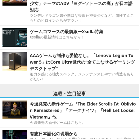
少女」テーマのADV『ヨグ=ソトースの庭』が日本語
対応
ツンデレドラゴン娘や無口な複眼死神美少女など、属性てんこ
もりのヒロインたちがアツい！
ゲームコマースの最前線ーXsolla特集
Xsollaの最新情報はこちらから！
AAAゲームも制作も妥協なし。「Lenovo Legion To
wer 5」はCore Ultra世代の“全てこなせるゲーミング
デスクトップ”
迫力を感じる強力スペック。メンテナンスしやすい構造もあり
がたい！
連載・注目記事
今週発売の新作ゲーム『The Elder Scrolls IV: Oblivio
n Remastered』『アークナイツ』『Hell Let Loose:
Vietnam』他
今週発売の新作ゲームはこちら。
有志日本語化の現場から