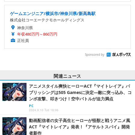
ゲームエンジニア/横浜市/神奈川県/新高島駅
株式会社コーエーテクモホールディングス
神奈川県
年収480万円～860万円
正社員
Sponsored by
関連ニュース
アニメスタイル爽快ヒーローACT『マイトレイア』パ
ブリッシングは505 Gamesに決定―敵に突っ込み、コ
ンボ攻撃、叩きつけ！空中バトルが迫力満点
PC
2024.9.10 Tue 16:06
動画配信者の女子高生ヒーローが怪獣と戦うアニメ風
ACT『マイトレイア』発表！『アサルトスパイ』開発
者新作