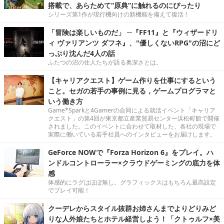
搭載で、あらためて“原典”に触れるのにぴったり
シリーズ第1作が現行機向けの新機能を備えて復活！
「冒険は楽しいものだ」 ─『FF11』と『ウィザードリ
ィ ヴァリアンツ ダフネ』、"優しくないRPG"の沼にど
っぷり沈んだ4人の話
ふたつの沼の住人たちが語る奥深さとは。
【キャリアクエスト】ゲーム作りを仕事にするという
こと。セガの若手の事例に見る，ゲームプログラマと
いう働き方
Game*Sparkと4Gamerの合同による就活イベント「キャリア
クエスト」の第4回が東京都立産業貿易センター浜松町館で開催
されました。このイベントに合わせて取材した、各社の現場で
実際に働いている若手社員へのインタビューをお届けします。
GeForce NOWで『Forza Horizon 6』をプレイ。ハ
ンドルコントローラー×クラウドゲーミングの底力を体
感
体感的にラグはほぼ無し。グラフィックスはもちろん最高設定
でプレイ可能！
クーデレからスタイル抜群お姉さんまでよりどりみど
りな人外娘たちとホテル経営しよう！「クトゥルフ×美