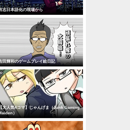
有志日本語化の現場から
吉田輝和のゲームプレイ絵日記
【大人気4コマ】じゃんげま（Junk Gaming
Maiden）