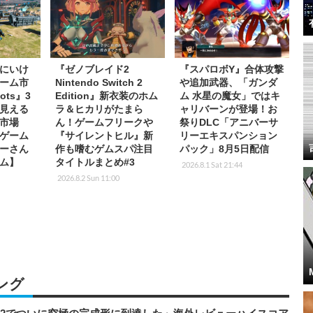
にいけ
『ゼノブレイド2
『スパロボY』合体攻撃
ーム市
Nintendo Switch 2
や追加武器、「ガンダ
ots』3
Edition』新衣装のホム
ム 水星の魔女」ではキ
見える
ラ＆ヒカリがたまら
ャリバーンが登場！お
市場
ん！ゲームフリークや
祭りDLC「アニバーサ
ゲーム
『サイレントヒル』新
リーエキスパンション
ーさん
作も嗜むゲムスパ注目
パック」8月5日配信
ム】
タイトルまとめ#3
2026.8.1 Sat 21:44
2026.8.2 Sun 11:00
ング