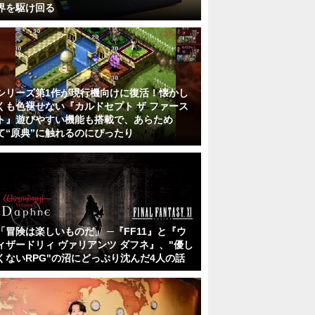
界を駆け回る
シリーズ第1作が現行機向けに復活！懐かし
くも色褪せない『カルドセプト ザ ファース
ト』遊びやすい機能も搭載で、あらため
て“原典”に触れるのにぴったり
「冒険は楽しいものだ」 ─『FF11』と『ウ
ィザードリィ ヴァリアンツ ダフネ』、"優し
くないRPG"の沼にどっぷり沈んだ4人の話