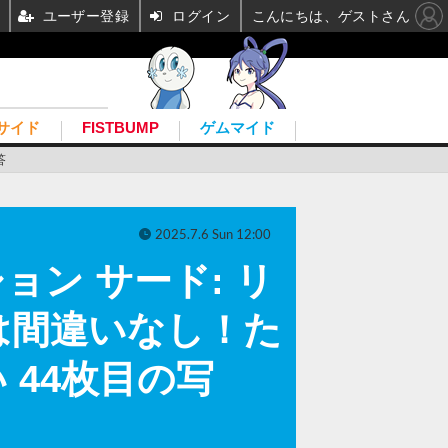
ユーザー登録
ログイン
こんにちは、ゲストさん
サイド
FISTBUMP
ゲムマイド
答
2025.7.6 Sun 12:00
ョン サード: リ
は間違いなし！た
44枚目の写