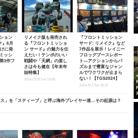
ション
リメイク版も発売され
『フロントミッション
ク』6月
る『フロントミッショ
サード: リメイク』など
向けに発
ン サード』の魅力を伝
7作品を展示！レイニー
ミッシ
えたい！テンポのいい
フロッグブースレポー
第3作フ
戦闘や「天網」の楽し
ト―アクションからパ
さは今も健在【年末年
ズルまで豊富なジャン
始特集】
ルでワクワクが止まら
ない！【TGS2024】
2024.12.29 Sun 13:00
2024.10.1 Tue 18:15
オス」を「スティーブ」と呼ぶ海外プレイヤー達…その起源は？