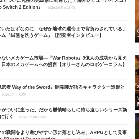
チ2でついに究極の完成形に到達した」海外レビューハイスコア
witch 2 Edition』
2026.8.6 Thu 19:45
ていたはずなのに、なぜか地球の運命まで背負わされている」
シム『絨毯を洗うゲーム』【開発者インタビュー】
いメカゲーム市場―『War Robots』3億人の成功から見え
、日本のメカゲームへの提言【オリーさんのロボゲーコラム】
 Way of the Sword』開発陣が語るキャラクター造形と
2026.8.7 Fri 0:00
ンがついに逝った。だから鬱憤晴らしに待ち遠しいシリーズ新
6』に行く
2026.8.2 Sun 12:00
の戦闘をより遊びやすい形に落とし込み、ARPGとして見事