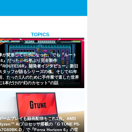
TOPICS
車が変形してロボになった、でも『ルート
16』だった―41年ぶり完全新作
『ROUTE16R』開発者インタビュー。新旧
スタッフが語るシリーズの魂。そして41年
前、たった1人のために手作業で直した世界
に1本だけの“幻のカセット”の話
ゲームプレイも録画配信もこれ1台。AMD
Ryzen™ AIプロセッサ搭載の「G TUNE P5-
A7G60BK-D」で『Forza Horizon 6』の世