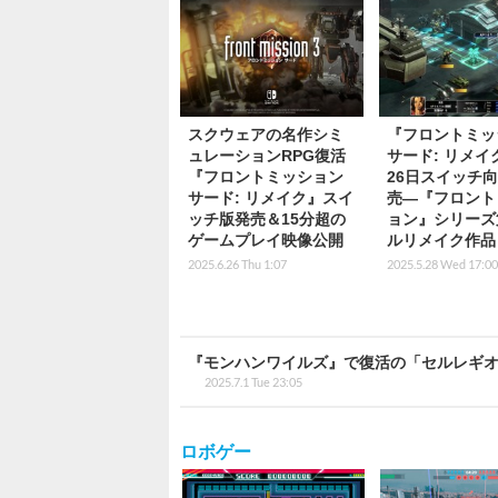
スクウェアの名作シミ
『フロントミッ
ュレーションRPG復活
サード: リメイ
『フロントミッション
26日スイッチ
サード: リメイク』スイ
売―『フロント
ッチ版発売＆15分超の
ョン』シリーズ
ゲームプレイ映像公開
ルリメイク作品
2025.6.26 Thu 1:07
2025.5.28 Wed 17:00
『モンハンワイルズ』で復活の「セルレギ
2025.7.1 Tue 23:05
ロボゲー