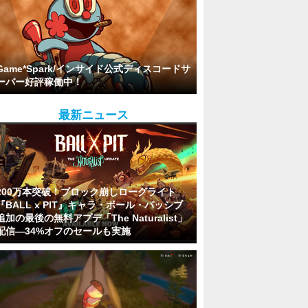
Game*Spark/インサイド公式ディスコードサ
ーバー好評稼働中！
最新ニュース
200万本突破！ブロック崩しローグライト
『BALL x PIT』キャラ・ボール・パッシブ
追加の最後の無料アプデ「The Naturalist」
配信―34%オフのセールも実施