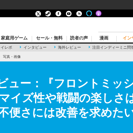
家庭用ゲーム
セール・無料
読者の声
漫画
イン
レイレポ
インタビュー
海外レビュー
注目インディーミニ問
›
写真・画像
rkレビュー：『フロントミッシ
マイズ性や戦闘の楽しさ
不便さには改善を求めたい 