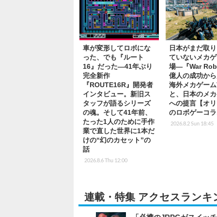
車が変形してロボにな
日本がまだ取り
った、でも『ルート
ていないメカゲ
16』だった―41年ぶり
場―『War Rob
完全新作
億人の成功から
『ROUTE16R』開発者
海外メカゲーム
インタビュー。新旧ス
と、日本のメカ
タッフが語るシリーズ
への提言【オリ
の魂。そして41年前、
のロボゲーコラ
たった1人のために手作
2026.8.2 Sun 18:45
業で直した世界に1本だ
けの“幻のカセット”の
話
2026.8.6 Thu 12:00
連載・特集 アクセスランキ