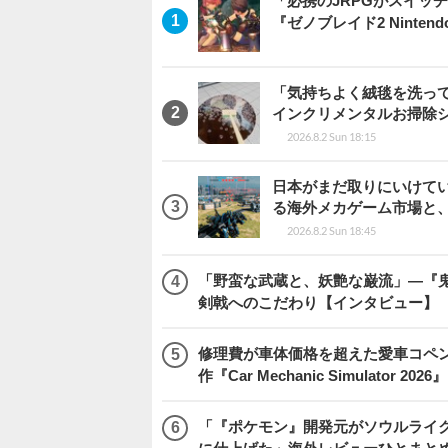
「必携のJRPGがスイッ
『ゼノブレイド2 Nintendo S
「気持ちよく絨毯を洗っ
インクリメンタルお掃除
2026.8.2 Sun 18:15
日本がまだ取りにいけていな
る海外メカゲーム市場と
2026.8.2 Sun 18:45
「野蛮な武蔵と、妖艶な巌流」―『鬼武者
剣戟へのこだわり【インタビュー】
修理費が車体価格を超えた愛車コペ
作『Car Mechanic Simulator 202
「『ポケモン』開発元がソウルライク