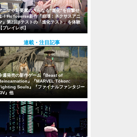
アニマや新要素のさらなる“進化”を目撃せ
よ！HoYoverse新作『崩壊：ネクサスアニ
マ』第2回βテストの「進化テスト」を体験
【プレイレポ】
連載・注目記事
今週発売の新作ゲーム『Beast of
Reincarnation』『MARVEL Tōkon:
Fighting Souls』『ファイナルファンタジー
XIV』他