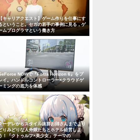
【キャリアクエスト】ゲーム作りを仕事にす
るということ。セガの若手の事例に見る，ゲ
ームプログラマという働き方
GeForce NOWで『Forza Horizon 6』をプ
レイ。ハンドルコントローラー×クラウドゲ
ーミングの底力を体感
クーデレからスタイル抜群お姉さんまでより
どりみどりな人外娘たちとホテル経営しよ
う！「クトゥルフ×美少女」テーマの