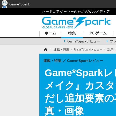
Game*Spark
ハードコアゲーマーのためのWebメディア
ホーム
特集
PCゲーム
Game*Sparkレビュー
プ
ホーム
›
連載・特集
›
Game*Sparkレビュー
›
記事
連載・特集
Game*Sparkレビュー
Game*Spa
メイク』カスタ
だし追加要素の
真・画像