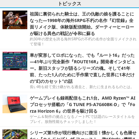
トピックス
祖国に裏切られた騎士は、王の仇敵の娘を護ることに
なった―1998年の海外SRPG不朽の名作『幻世録』全
面リメイク版、体験版配信開始。ダーティーヒーロー
が駆ける異色の戦記が令和に蘇る
約30年の歴史を誇る海外SRPGの不朽の名作が全面リメイクされ
て登場！
車が変形してロボになった、でも『ルート16』だった
―41年ぶり完全新作『ROUTE16R』開発者インタビュ
ー。新旧スタッフが語るシリーズの魂。そして41年
前、たった1人のために手作業で直した世界に1本だけ
の“幻のカセット”の話
長い時を経て受け継がれる過去と、新たに生まれるものとは。
ゲームプレイも録画配信もこれ1台。AMD Ryzen™ AI
プロセッサ搭載の「G TUNE P5-A7G60BK-D」で『Fo
rza Horizon 6』の世界を駆け回る
ゲーム＆制作の拠点となるノートPCで話題のレースタイトルを
プレイ。放熱性能もチェックしました！
シリーズ第1作が現行機向けに復活！懐かしくも色褪せ