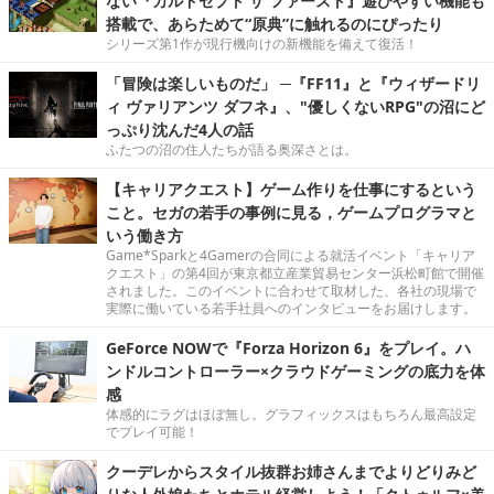
ない『カルドセプト ザ ファースト』遊びやすい機能も
搭載で、あらためて“原典”に触れるのにぴったり
シリーズ第1作が現行機向けの新機能を備えて復活！
「冒険は楽しいものだ」 ─『FF11』と『ウィザードリ
ィ ヴァリアンツ ダフネ』、"優しくないRPG"の沼にど
っぷり沈んだ4人の話
ふたつの沼の住人たちが語る奥深さとは。
【キャリアクエスト】ゲーム作りを仕事にするという
こと。セガの若手の事例に見る，ゲームプログラマと
いう働き方
Game*Sparkと4Gamerの合同による就活イベント「キャリア
クエスト」の第4回が東京都立産業貿易センター浜松町館で開催
されました。このイベントに合わせて取材した、各社の現場で
実際に働いている若手社員へのインタビューをお届けします。
GeForce NOWで『Forza Horizon 6』をプレイ。ハ
ンドルコントローラー×クラウドゲーミングの底力を体
感
体感的にラグはほぼ無し。グラフィックスはもちろん最高設定
でプレイ可能！
クーデレからスタイル抜群お姉さんまでよりどりみど