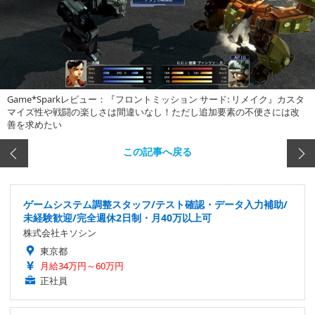
Game*Sparkレビュー：『フロントミッション サード: リメイク』カスタ
マイズ性や戦闘の楽しさは間違いなし！ただし追加要素の不便さには改
善を求めたい
この記事へ戻る
ゲームシステム調整スタッフ/テスト確認・データ入力補助/
未経験歓迎/完全週休2日制・月40万以上可
株式会社キソシン
東京都
月給34万円～60万円
正社員