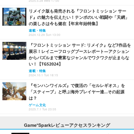
2025.5.28 Wed 17:00
リメイク版も発売される『フロントミッション サー
ド』の魅力を伝えたい！テンポのいい戦闘や「天網」
の楽しさは今も健在【年末年始特集】
連載・特集
2024.12.29 Sun 13:00
『フロントミッション サード: リメイク』など7作品を
展示！レイニーフロッグブースレポート―アクション
からパズルまで豊富なジャンルでワクワクが止まらな
い！【TGS2024】
連載・特集
2024.10.1 Tue 18:15
『モンハンワイルズ』で復活の「セルレギオス」を
「スティーブ」と呼ぶ海外プレイヤー達…その起源
は？
ゲーム文化
2025.7.1 Tue 23:05
Game*Sparkレビューアクセスランキング