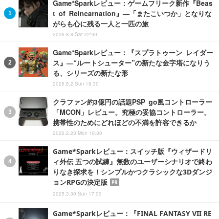
Game*Sparkレビュー：ゲームフリーク新作『Beas
t of Reincarnation』―「またこいつか」となりな
がらも心に残る一人と一匹の旅
2026.8.8 Sat 22:00
Game*Sparkレビュー：『スプラトゥーン レイダー
ス』―“ルートシューター”の新たな金字塔になりう
る、シリーズの新たな形
2026.8.2 Sun 19:30
クラファン約3億円の話題PSP go風コントローラー
「MCON」レビュー。究極の妥協コントローラー。
携帯性のためにどれほどの不満を許容できるか
2026.2.23 Mon 19:30
Game*Sparkレビュー：スイッチ版『ウィザードリ
ィ外伝 五つの試練』無数のユーザーシナリオで終わ
りなき探求を！シンプルかつクラシックな3Dダンジ
ョンRPGの決定版
PR
2025.3.30 Sun 17:00
Game*Sparkレビュー：『FINAL FANTASY VII RE