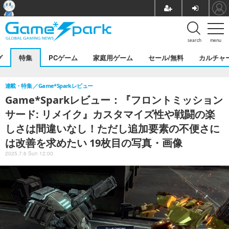
search
menu
グ
特集
PCゲーム
家庭用ゲーム
セール/無料
カルチャ
連載・特集
Game*Sparkレビュー
Game*Sparkレビュー：『フロントミッション
サード: リメイク』カスタマイズ性や戦闘の楽
しさは間違いなし！ただし追加要素の不便さに
は改善を求めたい 19枚目の写真・画像
2025.7.6 Sun 12:00