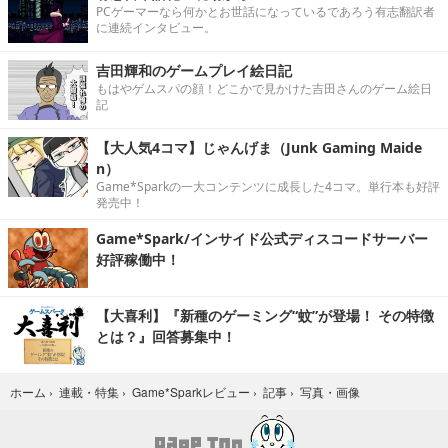
PCゲーマーなら何かとお世話になっているであろう有志翻訳者
に連続インタビュー。
吉田輝和のゲームプレイ絵日記
もはやゲムスパの顔！どこかで見かけた吉田さんのゲーム絵日
記
【大人気4コマ】じゃんげま（Junk Gaming Maide
n）
Game*Sparkの一大コンテンツに成長した4コマ。単行本も好評
発売中！
Game*Spark/インサイド公式ディスコードサーバー
好評稼働中！
【大喜利】『新種のゲーミング“蚊”が登場！ その特徴
とは？』回答募集中！
写真・画像
ホーム
›
連載・特集
›
Game*Sparkレビュー
›
記事
›