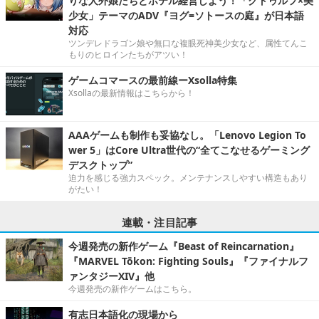
りな人外娘たちとホテル経営しよう！「クトゥルフ×美
少女」テーマのADV『ヨグ=ソトースの庭』が日本語
対応
ツンデレドラゴン娘や無口な複眼死神美少女など、属性てんこ
もりのヒロインたちがアツい！
ゲームコマースの最前線ーXsolla特集
Xsollaの最新情報はこちらから！
AAAゲームも制作も妥協なし。「Lenovo Legion To
wer 5」はCore Ultra世代の“全てこなせるゲーミング
デスクトップ”
迫力を感じる強力スペック。メンテナンスしやすい構造もあり
がたい！
連載・注目記事
今週発売の新作ゲーム『Beast of Reincarnation』
『MARVEL Tōkon: Fighting Souls』『ファイナルフ
ァンタジーXIV』他
今週発売の新作ゲームはこちら。
有志日本語化の現場から