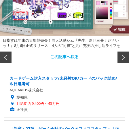
目指すは年末の大型即売会！同人活動シム『先生、新刊三冊ください
ッ！』8月6日正式リリース―4人の“同担”と共に充実の推し活ライフを
この記事へ戻る
カードゲーム封入スタッフ/未経験OK/カードのパック詰め/
即日選考可
AQUARIUS株式会社
愛知県
月給31万9,400円～45万円
正社員
「新卒・27卒」ゲーム会社のバックオフィススタッフ・「正