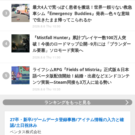
最大4人で荒っぽく患者を搬送！世界一頼りない救急
車シム『Emergency Buddies』発表―色々な意味
で生きたまま帰ってこられるか
2026.8.6 Thu 10:00
『Mistfall Hunter』累計プレイヤー数100万人突
破！今後のロードマップ公開─9月には「ブランダー
ル要塞」ソロモード実装へ
2026.8.6 Thu 11:00
ライフシムRPG『Fields of Mistria』正式版＆日本
語ベータ版配信開始！結婚・出産などエンドコンテ
ンツ実装―Steam同接も3万人に迫る勢い
2026.8.6 Thu 10:35
ランキングをもっと見る
27卒・新卒/ゲームデータ登録事務/アイテム情報の入力と確
認/土日祝休み
ベンタス株式会社