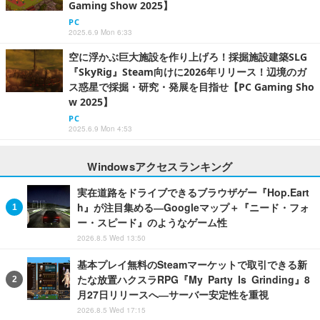
Gaming Show 2025】
PC
2025.6.9 Mon 6:33
空に浮かぶ巨大施設を作り上げろ！採掘施設建築SLG
『SkyRig』Steam向けに2026年リリース！辺境のガ
ス惑星で採掘・研究・発展を目指せ【PC Gaming Sho
w 2025】
PC
2025.6.9 Mon 4:53
Windowsアクセスランキング
実在道路をドライブできるブラウザゲー『Hop.Eart
h』が注目集める―Googleマップ＋『ニード・フォ
ー・スピード』のようなゲーム性
2026.8.5 Wed 13:50
基本プレイ無料のSteamマーケットで取引できる新
たな放置ハクスラRPG『My Party Is Grinding』8
月27日リリースへ―サーバー安定性を重視
2026.8.5 Wed 17:15