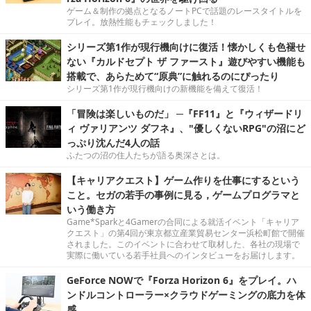
ゲーム＆制作の拠点となるノートPCで話題のレースタイトルを
プレイ。放熱性能もチェックしました！
シリーズ第1作が現行機向けに復活！懐かしくも色褪せ
ない『カルドセプト ザ ファースト』遊びやすい機能も
搭載で、あらためて“原典”に触れるのにぴったり
シリーズ第1作が現行機向けの新機能を備えて復活！
「冒険は楽しいものだ」 ─『FF11』と『ウィザードリ
ィ ヴァリアンツ ダフネ』、"優しくないRPG"の沼にど
っぷり沈んだ4人の話
ふたつの沼の住人たちが語る奥深さとは。
【キャリアクエスト】ゲーム作りを仕事にするという
こと。セガの若手の事例に見る，ゲームプログラマと
いう働き方
Game*Sparkと4Gamerの合同による就活イベント「キャリア
クエスト」の第4回が東京都立産業貿易センター浜松町館で開催
されました。このイベントに合わせて取材した、各社の現場で
実際に働いている若手社員へのインタビューをお届けします。
GeForce NOWで『Forza Horizon 6』をプレイ。ハ
ンドルコントローラー×クラウドゲーミングの底力を体
感