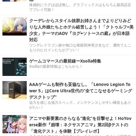
体感的にラグはほぼ無し。グラフィックスはもちろん最高設定
でプレイ可能！
クーデレからスタイル抜群お姉さんまでよりどりみど
りな人外娘たちとホテル経営しよう！「クトゥルフ×美
少女」テーマのADV『ヨグ=ソトースの庭』が日本語
対応
ツンデレドラゴン娘や無口な複眼死神美少女など、属性てんこ
もりのヒロインたちがアツい！
ゲームコマースの最前線ーXsolla特集
Xsollaの最新情報はこちらから！
AAAゲームも制作も妥協なし。「Lenovo Legion To
wer 5」はCore Ultra世代の“全てこなせるゲーミング
デスクトップ”
迫力を感じる強力スペック。メンテナンスしやすい構造もあり
がたい！
アニマや新要素のさらなる“進化”を目撃せよ！HoYov
erse新作『崩壊：ネクサスアニマ』第2回βテストの
「進化テスト」を体験【プレイレポ】