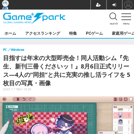
search
menu
ホーム
アクセスランキング
特集
PCゲーム
家庭用ゲー
PC
Windows
目指すは年末の大型即売会！同人活動シム『先
生、新刊三冊くださいッ！』8月6日正式リリー
ス―4人の“同担”と共に充実の推し活ライフを 5
枚目の写真・画像
2025.7.7 Mon 16:55