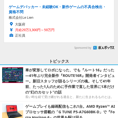
ゲームデバッカー・未経験OK・新作ゲームの不具合検出・
資格不問
株式会社Le Lien
大阪府
月給29万3,300円～59万円
正社員
Sponsored by
トピックス
車が変形してロボになった、でも『ルート16』だった
―41年ぶり完全新作『ROUTE16R』開発者インタビュ
ー。新旧スタッフが語るシリーズの魂。そして41年
前、たった1人のために手作業で直した世界に1本だけ
の“幻のカセット”の話
長い時を経て受け継がれる過去と、新たに生まれるものとは。
ゲームプレイも録画配信もこれ1台。AMD Ryzen™ AI
プロセッサ搭載の「G TUNE P5-A7G60BK-D」で『Fo
rza Horizon 6』の世界を駆け回る