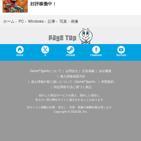
好評稼働中！
写真・画像
ホーム
›
PC
›
Windows
›
記事
›
Home
X
STEAM
Facebook
YouTube
Game*Sparkについて
お問合せ
広告掲載
会社概要
個人情報保護方針
個人情報の取り扱いについて（Game*Spark）
利用規約
特定商取引法に基づく表記
紹介した商品/サービスを購入、契約した場合に、
売上の一部が弊社サイトに還元されることがあります。
当サイトに掲載の記事・見出し・写真・画像の無断転載を禁じます。
Copyright © 2026 IID, Inc.