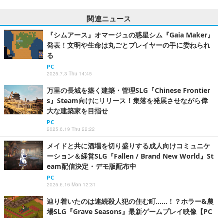
関連ニュース
『シムアース』オマージュの惑星シム『Gaia Maker』
発表！文明や生命は丸ごとプレイヤーの手に委ねられ
る
PC
2025.7.3 Thu 14:45
万里の長城を築く建築・管理SLG『Chinese Frontier
s』Steam向けにリリース！集落を発展させながら偉
大な建築家を目指せ
PC
2025.6.19 Thu 22:22
メイドと共に酒場を切り盛りする成人向けコミュニケ
ーション＆経営SLG『Fallen / Brand New World』St
eam配信決定・デモ版配布中
PC
2025.6.16 Mon 12:31
辿り着いたのは連続殺人犯の住む町……！？ホラー&農
場SLG『Grave Seasons』最新ゲームプレイ映像【PC