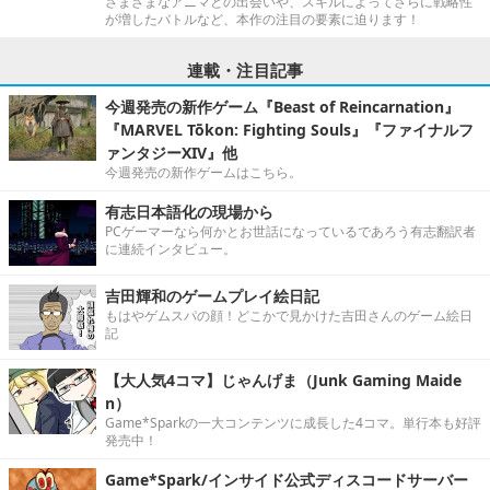
さまざまなアニマとの出会いや、スキルによってさらに戦略性
が増したバトルなど、本作の注目の要素に迫ります！
連載・注目記事
今週発売の新作ゲーム『Beast of Reincarnation』
『MARVEL Tōkon: Fighting Souls』『ファイナルフ
ァンタジーXIV』他
今週発売の新作ゲームはこちら。
有志日本語化の現場から
PCゲーマーなら何かとお世話になっているであろう有志翻訳者
に連続インタビュー。
吉田輝和のゲームプレイ絵日記
もはやゲムスパの顔！どこかで見かけた吉田さんのゲーム絵日
記
【大人気4コマ】じゃんげま（Junk Gaming Maide
n）
Game*Sparkの一大コンテンツに成長した4コマ。単行本も好評
発売中！
Game*Spark/インサイド公式ディスコードサーバー