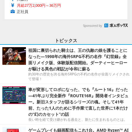
月給27万2,000円～36万円
正社員
Sponsored by
トピックス
祖国に裏切られた騎士は、王の仇敵の娘を護ることに
なった―1998年の海外SRPG不朽の名作『幻世録』全
面リメイク版、体験版配信開始。ダーティーヒーロー
が駆ける異色の戦記が令和に蘇る
約30年の歴史を誇る海外SRPGの不朽の名作が全面リメイクされ
て登場！
車が変形してロボになった、でも『ルート16』だった
―41年ぶり完全新作『ROUTE16R』開発者インタビュ
ー。新旧スタッフが語るシリーズの魂。そして41年
前、たった1人のために手作業で直した世界に1本だけ
の“幻のカセット”の話
長い時を経て受け継がれる過去と、新たに生まれるものとは。
ゲームプレイも録画配信もこれ1台。AMD Ryzen™ AI