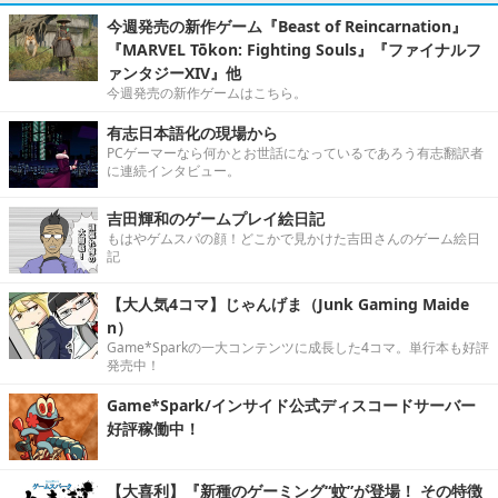
今週発売の新作ゲーム『Beast of Reincarnation』
『MARVEL Tōkon: Fighting Souls』『ファイナルフ
ァンタジーXIV』他
今週発売の新作ゲームはこちら。
有志日本語化の現場から
PCゲーマーなら何かとお世話になっているであろう有志翻訳者
に連続インタビュー。
吉田輝和のゲームプレイ絵日記
もはやゲムスパの顔！どこかで見かけた吉田さんのゲーム絵日
記
【大人気4コマ】じゃんげま（Junk Gaming Maide
n）
Game*Sparkの一大コンテンツに成長した4コマ。単行本も好評
発売中！
Game*Spark/インサイド公式ディスコードサーバー
好評稼働中！
【大喜利】『新種のゲーミング“蚊”が登場！ その特徴