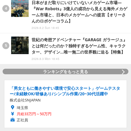
日本がまだ取りにいけていないメカゲーム市場―
『War Robots』3億人の成功から見える海外メカゲ
ーム市場と、日本のメカゲームへの提言【オリーさ
んのロボゲーコラム】
2026.8.2 Sun 18:45
世紀の奇想アドベンチャー『GARAGE ガラージュ』
とは何だったのか？独特すぎるゲーム性、キャラク
ター、デザイン…唯一無二の世界観に迫る【特集】
2026.8.3 Mon 18:45
ランキングをもっと見る
「男女ともに働きやすい環境で安心スタート」ゲームテスタ
ー/未経験OK/研修あり/シンプル作業/20~30代活躍中
株式会社SNJAPAN
埼玉県
月給33万円～50万円
正社員