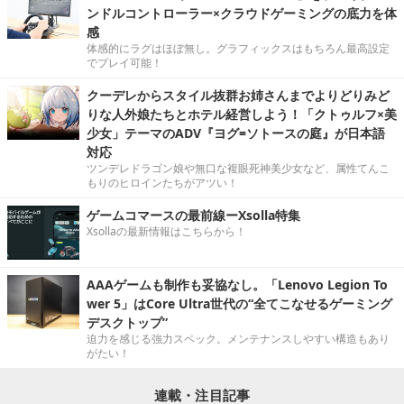
ンドルコントローラー×クラウドゲーミングの底力を体
感
体感的にラグはほぼ無し。グラフィックスはもちろん最高設定
でプレイ可能！
クーデレからスタイル抜群お姉さんまでよりどりみど
りな人外娘たちとホテル経営しよう！「クトゥルフ×美
少女」テーマのADV『ヨグ=ソトースの庭』が日本語
対応
ツンデレドラゴン娘や無口な複眼死神美少女など、属性てんこ
もりのヒロインたちがアツい！
ゲームコマースの最前線ーXsolla特集
Xsollaの最新情報はこちらから！
AAAゲームも制作も妥協なし。「Lenovo Legion To
wer 5」はCore Ultra世代の“全てこなせるゲーミング
デスクトップ”
迫力を感じる強力スペック。メンテナンスしやすい構造もあり
がたい！
連載・注目記事