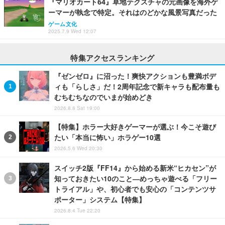
『マリオカート64』草地テクスチャの元画像を海外ゲ
ーマーが執念で特定。それはのどかな風景写真だった
ゲーム文化
2025.7.9 Wed 12:07
特集アクセスランキング
『ゼンゼロ』に沼った！爽快アクションも豊満ボデ
ィも「らしさ」だ！2周年記念で新キャラも配布量も
むちむちなのでいまが始めどき
2026.8.8 Sat 19:00
【特集】ホラー大好きゲーマーが選ぶ！今こそ遊び
たい「本当に怖い」ホラゲー10選
2026.5.6 Wed 20:30
スイッチ2版『FF14』から始める新米“ヒカセン”が
知っておきたい10のこと―めっちゃ遊べる「フリー
トライアル」や、初心者でも安心の「コンテンツサ
ポーター」システム【特集】
2026.8.4 Tue 22:20