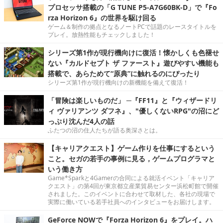
プロセッサ搭載の「G TUNE P5-A7G60BK-D」で『Fo
rza Horizon 6』の世界を駆け回る
ゲーム＆制作の拠点となるノートPCで話題のレースタイトルを
プレイ。放熱性能もチェックしました！
シリーズ第1作が現行機向けに復活！懐かしくも色褪せ
ない『カルドセプト ザ ファースト』遊びやすい機能も
搭載で、あらためて“原典”に触れるのにぴったり
シリーズ第1作が現行機向けの新機能を備えて復活！
「冒険は楽しいものだ」 ─『FF11』と『ウィザードリ
ィ ヴァリアンツ ダフネ』、"優しくないRPG"の沼にど
っぷり沈んだ4人の話
ふたつの沼の住人たちが語る奥深さとは。
【キャリアクエスト】ゲーム作りを仕事にするという
こと。セガの若手の事例に見る，ゲームプログラマと
いう働き方
Game*Sparkと4Gamerの合同による就活イベント「キャリア
クエスト」の第4回が東京都立産業貿易センター浜松町館で開催
されました。このイベントに合わせて取材した、各社の現場で
実際に働いている若手社員へのインタビューをお届けします。
GeForce NOWで『Forza Horizon 6』をプレイ。ハ