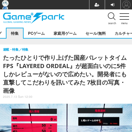
search
menu
グ
特集
PCゲーム
家庭用ゲーム
セール/無料
カルチャ
連載・特集
特集
たったひとりで作り上げた国産バレットタイム
FPS『LAYERED ORDEAL』が超面白いのに5件
しかレビューがないので広めたい。開発者にも
直撃してこだわりを訊いてみた 7枚目の写真・
画像
2025.7.13 Sun 12:00