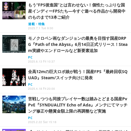
もう“FPS後進国”とは言わせない！個性たっぷりな国
産インディーFPSたち―今すぐ遊べる作品から開発中
のものまで13本ご紹介
連載・特集
2025.7.1 Tue 9:00
モノクロペン画なダンジョンの最奥を目指す国産DRP
G『Path of the Abyss』6月14日正式リリース！Stea
m実績やエンドロールなど新要素追加
PC
2025.6.13 Fri 10:37
全高12mの巨大ロボ娘が戦う！国産FPS『最終回収SQ
UAD』Steam/スイッチ向けに発表
PC
2025.4.18 Fri 20:00
苦戦しつつも同接プレイヤー数は踏みとどまる国産Pv
PvE『SYNDUALITY Echo of Ada』メンテにてマッチ
ング修正や懸賞金額上限の再調整など実施
PC
2025.2.22 Sat 15:18