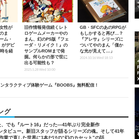
女性が
旧作情報発信続くレト
GB・SFCのあのRPGが
のま
ロゲームメーカーやの
もしかすると再び…？
ーム・
まん、幻のPS版『フェ
『アレサ』シリーズに
』がデビ
ーダ・リメイク！』の
ついてやのまん「僅か
の時を経
サンプルROMまで発
な光が見えて…」
掘。何らかの形で世に
2024.10.16 Wed 18:13
出る可能性も？
2025.5.28 Wed 10:00
ンタラクティブ体験ゲーム『BOOBS』無料配信！
ング
、でも『ルート16』だった―41年ぶり完全新作
者インタビュー。新旧スタッフが語るシリーズの魂。そして41年
作業で直した世界に1本だけの“幻のカセット”の話