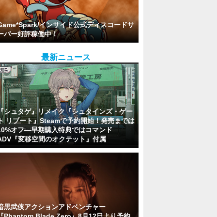
Game*Spark/インサイド公式ディスコードサ
ーバー好評稼働中！
最新ニュース
『シュタゲ』リメイク『シュタインズ・ゲー
ト リブート』Steamで予約開始！発売までは
10%オフ―早期購入特典ではコマンド
ADV『変移空間のオクテット』付属
暗黒武侠アクションアドベンチャー
『Phantom Blade Zero』8月12日より予約