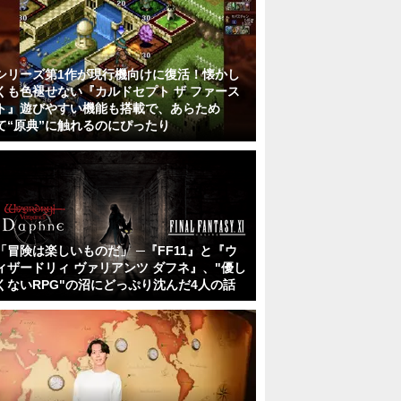
シリーズ第1作が現行機向けに復活！懐かし
くも色褪せない『カルドセプト ザ ファース
ト』遊びやすい機能も搭載で、あらため
て“原典”に触れるのにぴったり
「冒険は楽しいものだ」 ─『FF11』と『ウ
ィザードリィ ヴァリアンツ ダフネ』、"優し
くないRPG"の沼にどっぷり沈んだ4人の話