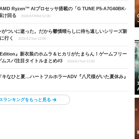
Ryzen™ AIプロセッサ搭載の「G TUNE P5-A7G60BK-
を駆け回る
2026.8.5 Wed 12:00
ンがついに逝った。だから鬱憤晴らしに待ち遠しいシリーズ新
6』に行く
2026.8.2 Sun 12:00
ch 2 Edition』新衣装のホムラ＆ヒカリがたまらん！ゲームフリー
ムスパ注目タイトルまとめ#3
2026.8.2 Sun 11:00
ドキなひと夏…ハートフルホラーADV『八尺様がいた夏休み』
スランキングをもっと見る