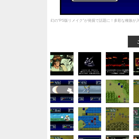
幻の“PS版リメイク”が発掘で話題に！多彩な種族