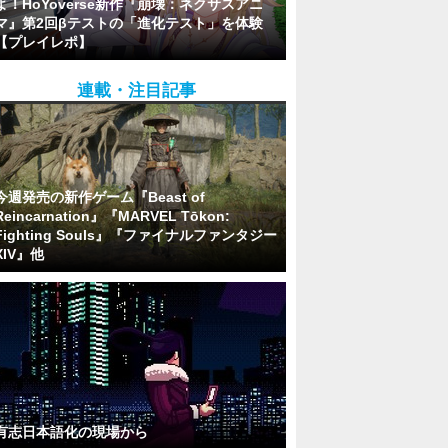
よ！HoYoverse新作『崩壊：ネクサスアニ
マ』第2回βテストの「進化テスト」を体験
【プレイレポ】
連載・注目記事
今週発売の新作ゲーム『Beast of
Reincarnation』『MARVEL Tōkon:
Fighting Souls』『ファイナルファンタジー
XIV』他
有志日本語化の現場から