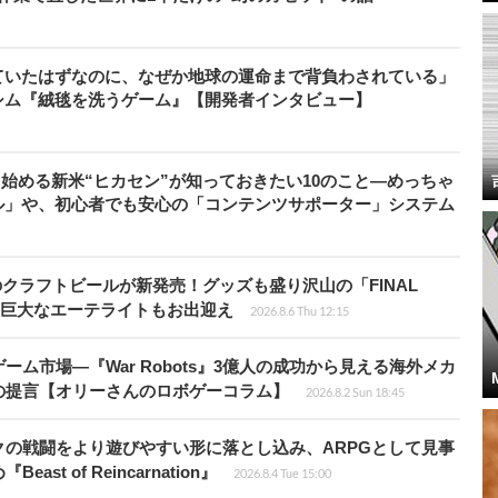
ていたはずなのに、なぜか地球の運命まで背負わされている」
シム『絨毯を洗うゲーム』【開発者インタビュー】
から始める新米“ヒカセン”が知っておきたい10のこと―めっちゃ
ル」や、初心者でも安心の「コンテンツサポーター」システム
のクラフトビールが新発売！グッズも盛り沢山の「FINAL
P」では巨大なエーテライトもお出迎え
2026.8.6 Thu 12:15
ム市場―『War Robots』3億人の成功から見える海外メカ
の提言【オリーさんのロボゲーコラム】
2026.8.2 Sun 18:45
の戦闘をより遊びやすい形に落とし込み、ARPGとして見事
 of Reincarnation』
2026.8.4 Tue 15:00