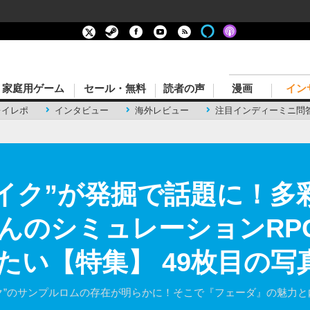
家庭用ゲーム
セール・無料
読者の声
漫画
イン
レイレポ
インタビュー
海外レビュー
注目インディーミニ問
メイク”が発掘で話題に！多
んのシミュレーションRP
たい【特集】 49枚目の写
イク”のサンプルロムの存在が明らかに！そこで『フェーダ』の魅力