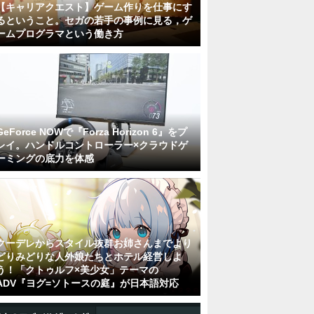
【キャリアクエスト】ゲーム作りを仕事にす
るということ。セガの若手の事例に見る，ゲ
ームプログラマという働き方
GeForce NOWで『Forza Horizon 6』をプ
レイ。ハンドルコントローラー×クラウドゲ
ーミングの底力を体感
クーデレからスタイル抜群お姉さんまでより
どりみどりな人外娘たちとホテル経営しよ
う！「クトゥルフ×美少女」テーマの
ADV『ヨグ=ソトースの庭』が日本語対応