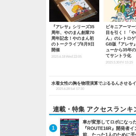
『アレサ』シリーズ35
ビキニアーマー
周年、やのまん創業70
目を引く！「や
周年記念！やのまん初
ん」のレトロゲ
のトークライブ8月9日
GB版『アレサ
開催
ューから35年
てサントラ化
2025.6.18 Wed 22:05
2025.5.30 Fri 15:25
水着女性の胸を物理演算でぷるるんさせるイ
2025.6.28 Sat 17:30
連載・特集 アクセスランキ
車が変形してロボになった
『ROUTE16R』開発
前、たった1人のために手