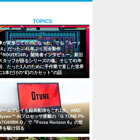
TOPICS
車が変形してロボになった、でも『ルート
16』だった―41年ぶり完全新作
『ROUTE16R』開発者インタビュー。新旧
スタッフが語るシリーズの魂。そして41年
前、たった1人のために手作業で直した世界
に1本だけの“幻のカセット”の話
ゲームプレイも録画配信もこれ1台。AMD
Ryzen™ AIプロセッサ搭載の「G TUNE P5-
A7G60BK-D」で『Forza Horizon 6』の世
界を駆け回る