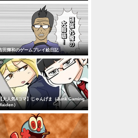
吉田輝和のゲームプレイ絵日記
【大人気4コマ】じゃんげま（Junk Gaming
Maiden）