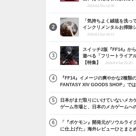
2026.8.6 Thu 12:00
「気持ちよく絨毯を洗っ
インクリメンタルお掃除
2026.8.2 Sun 18:15
スイッチ2版『FF14』
遊べる「フリートライア
【特集】
2026.8.4 Tue 22:20
『FF14』イメージの爽やかな2種類
FANTASY XIV GOODS SHO
日本がまだ取りにいけていないメカゲー
ゲーム市場と、日本のメカゲームへ
「『ポケモン』開発元がソウルライク
に仕上げた」海外レビューひとまとめ『Beast