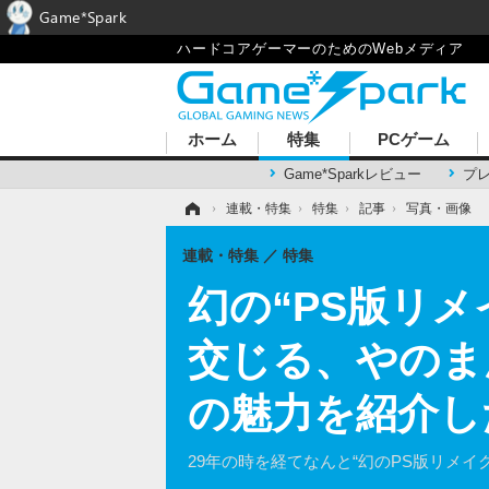
Game*Spark
ハードコアゲーマーのためのWebメディア
ホーム
特集
PCゲーム
Game*Sparkレビュー
プ
ホーム
›
連載・特集
›
特集
›
記事
›
写真・画像
連載・特集
特集
幻の“PS版リ
交じる、やのま
の魅力を紹介し
29年の時を経てなんと“幻のPS版リメ