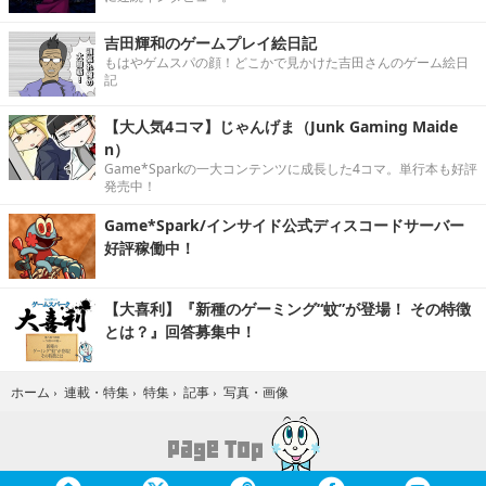
吉田輝和のゲームプレイ絵日記
もはやゲムスパの顔！どこかで見かけた吉田さんのゲーム絵日
記
【大人気4コマ】じゃんげま（Junk Gaming Maide
n）
Game*Sparkの一大コンテンツに成長した4コマ。単行本も好評
発売中！
Game*Spark/インサイド公式ディスコードサーバー
好評稼働中！
【大喜利】『新種のゲーミング“蚊”が登場！ その特徴
とは？』回答募集中！
写真・画像
ホーム
›
連載・特集
›
特集
›
記事
›