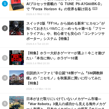
AIプロセッサ搭載の「G TUNE P5-A7G60BK-D」
で『Forza Horizon 6』の世界を駆け回る
PR
2026.8.5 Wed 12:00
スイッチ2版『FF14』から始める新米“ヒカセン”が
知っておきたい10のこと―めっちゃ遊べる「フリー
トライアル」や、初心者でも安心の「コンテンツサ
ポーター」システム【特集】
2026.8.4 Tue 22:20
【特集】ホラー大好きゲーマーが選ぶ！今こそ遊び
たい「本当に怖い」ホラゲー10選
2026.5.6 Wed 20:30
伝説的スーファミ“非公認”18禁ゲーム『SM調教師
瞳』の「ニセモノ」を秋葉原に買いに行ってみた
【特集】
2026.1.12 Mon 19:00
日本がまだ取りにいけていないメカゲーム市場―
『War Robots』3億人の成功から見える海外メカゲ
ーム市場と、日本のメカゲームへの提言【オリーさ