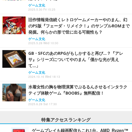
ゲーム文化
2025.5.30 Fri 15:25
旧作情報発信続くレトロゲームメーカーやのまん、幻
のPS版『フェーダ・リメイク！』のサンプルROMまで
発掘。何らかの形で世に出る可能性も？
ゲーム文化
2025.5.28 Wed 10:00
GB・SFCのあのRPGがもしかすると再び…？『アレ
サ』シリーズについてやのまん「僅かな光が見え
て…」
ゲーム文化
2024.10.16 Wed 18:13
水着女性の胸を物理演算でぷるるんさせるインタラク
ティブ体験ゲーム『BOOBS』無料配信！
ゲーム文化
2025.6.28 Sat 17:30
特集アクセスランキング
ゲームプレイも録画配信もこれ1台。AMD Ryzen™