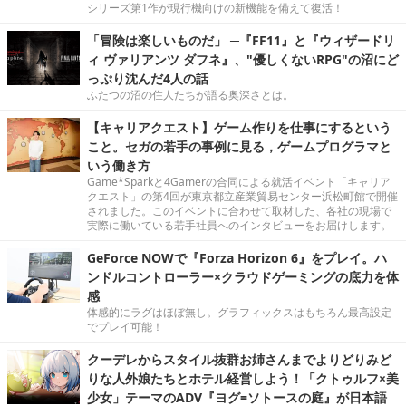
シリーズ第1作が現行機向けの新機能を備えて復活！
「冒険は楽しいものだ」 ─『FF11』と『ウィザードリ
ィ ヴァリアンツ ダフネ』、"優しくないRPG"の沼にど
っぷり沈んだ4人の話
ふたつの沼の住人たちが語る奥深さとは。
【キャリアクエスト】ゲーム作りを仕事にするという
こと。セガの若手の事例に見る，ゲームプログラマと
いう働き方
Game*Sparkと4Gamerの合同による就活イベント「キャリア
クエスト」の第4回が東京都立産業貿易センター浜松町館で開催
されました。このイベントに合わせて取材した、各社の現場で
実際に働いている若手社員へのインタビューをお届けします。
GeForce NOWで『Forza Horizon 6』をプレイ。ハ
ンドルコントローラー×クラウドゲーミングの底力を体
感
体感的にラグはほぼ無し。グラフィックスはもちろん最高設定
でプレイ可能！
クーデレからスタイル抜群お姉さんまでよりどりみど
りな人外娘たちとホテル経営しよう！「クトゥルフ×美
少女」テーマのADV『ヨグ=ソトースの庭』が日本語