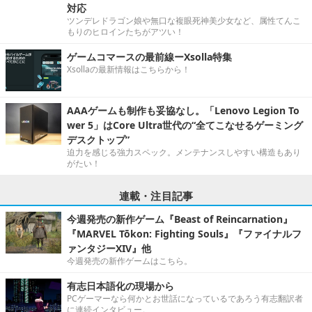
対応
ツンデレドラゴン娘や無口な複眼死神美少女など、属性てんこ
もりのヒロインたちがアツい！
ゲームコマースの最前線ーXsolla特集
Xsollaの最新情報はこちらから！
AAAゲームも制作も妥協なし。「Lenovo Legion To
wer 5」はCore Ultra世代の“全てこなせるゲーミング
デスクトップ”
迫力を感じる強力スペック。メンテナンスしやすい構造もあり
がたい！
連載・注目記事
今週発売の新作ゲーム『Beast of Reincarnation』
『MARVEL Tōkon: Fighting Souls』『ファイナルフ
ァンタジーXIV』他
今週発売の新作ゲームはこちら。
有志日本語化の現場から
PCゲーマーなら何かとお世話になっているであろう有志翻訳者
に連続インタビュー。