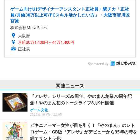
ゲーム向けUIデザイナーアシスタント正社員・駅チカ「正社
員/月給30万以上可/PCスキル活かしたい方」・大阪市淀川区
宮原
株式会社Meta Sales
大阪府
月給30万1,400円～44万1,400円
正社員
Sponsored by
関連ニュース
『アレサ』シリーズ35周年、やのまん創業70周年記
念！やのまん初のトークライブ8月9日開催
ゲーム文化
2025.6.18 Wed 22:05
ビキニアーマー女性が目を引く！「やのまん」のレト
ロゲーム・GB版『アレサ』がデビューから35年の時を
経てサントラ化