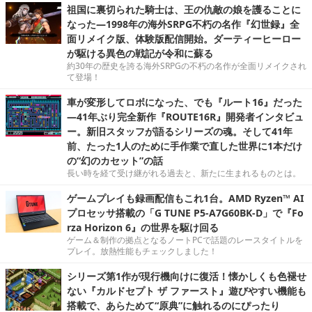
祖国に裏切られた騎士は、王の仇敵の娘を護ることに
なった―1998年の海外SRPG不朽の名作『幻世録』全
面リメイク版、体験版配信開始。ダーティーヒーロー
が駆ける異色の戦記が令和に蘇る
約30年の歴史を誇る海外SRPGの不朽の名作が全面リメイクされ
て登場！
車が変形してロボになった、でも『ルート16』だった
―41年ぶり完全新作『ROUTE16R』開発者インタビュ
ー。新旧スタッフが語るシリーズの魂。そして41年
前、たった1人のために手作業で直した世界に1本だけ
の“幻のカセット”の話
長い時を経て受け継がれる過去と、新たに生まれるものとは。
ゲームプレイも録画配信もこれ1台。AMD Ryzen™ AI
プロセッサ搭載の「G TUNE P5-A7G60BK-D」で『Fo
rza Horizon 6』の世界を駆け回る
ゲーム＆制作の拠点となるノートPCで話題のレースタイトルを
プレイ。放熱性能もチェックしました！
シリーズ第1作が現行機向けに復活！懐かしくも色褪せ
ない『カルドセプト ザ ファースト』遊びやすい機能も
搭載で、あらためて“原典”に触れるのにぴったり