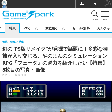
search
menu
グ
特集
PCゲーム
家庭用ゲーム
セール/無料
カルチャ
連載・特集
特集
幻の“PS版リメイク”が発掘で話題に！多彩な種
族が入り交じる、やのまんのシミュレーション
RPG『フェーダ』の魅力を紹介したい【特集】
8枚目の写真・画像
2025.7.13 Sun 20:00