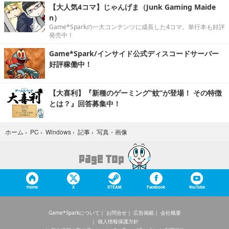
【大人気4コマ】じゃんげま（Junk Gaming Maide
n）
Game*Sparkの一大コンテンツに成長した4コマ。単行本も好評
発売中！
Game*Spark/インサイド公式ディスコードサーバー
好評稼働中！
【大喜利】『新種のゲーミング“蚊”が登場！ その特徴
とは？』回答募集中！
写真・画像
ホーム
›
PC
›
Windows
›
記事
›
Home
X
STEAM
Facebook
YouTube
Game*Sparkについて
お問合せ
広告掲載
会社概要
個人情報保護方針