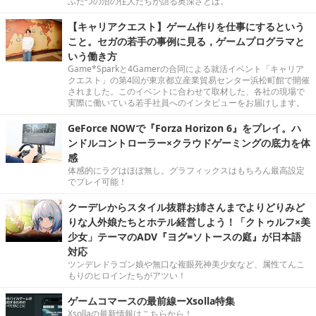
ふたつの沼の住人たちが語る奥深さとは。
【キャリアクエスト】ゲーム作りを仕事にするという
こと。セガの若手の事例に見る，ゲームプログラマと
いう働き方
Game*Sparkと4Gamerの合同による就活イベント「キャリア
クエスト」の第4回が東京都立産業貿易センター浜松町館で開催
されました。このイベントに合わせて取材した、各社の現場で
実際に働いている若手社員へのインタビューをお届けします。
GeForce NOWで『Forza Horizon 6』をプレイ。ハ
ンドルコントローラー×クラウドゲーミングの底力を体
感
体感的にラグはほぼ無し。グラフィックスはもちろん最高設定
でプレイ可能！
クーデレからスタイル抜群お姉さんまでよりどりみど
りな人外娘たちとホテル経営しよう！「クトゥルフ×美
少女」テーマのADV『ヨグ=ソトースの庭』が日本語
対応
ツンデレドラゴン娘や無口な複眼死神美少女など、属性てんこ
もりのヒロインたちがアツい！
ゲームコマースの最前線ーXsolla特集
Xsollaの最新情報はこちらから！