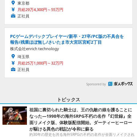
東京都
月給29万4,300円～55万円
正社員
PCゲームデバックプレイヤー/新卒・27卒/PC版の不具合を
報告/残業ほぼ無し/さいたま市大宮区宮町2丁目
株式会社enrich technology
埼玉県
月給25万1,000円～32万円
正社員
Sponsored by
トピックス
祖国に裏切られた騎士は、王の仇敵の娘を護ることに
なった―1998年の海外SRPG不朽の名作『幻世録』全
面リメイク版、体験版配信開始。ダーティーヒーロー
が駆ける異色の戦記が令和に蘇る
約30年の歴史を誇る海外SRPGの不朽の名作が全面リメイクされ