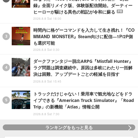
録』全面リメイク版、体験版配信開始。ダーティー
ヒーローが駆ける異色の戦記が令和に蘇る
PR
2026.8.8 Sat 18:00
時間内に格ゲーコマンドを入力して生き残れ！『CO
MMAND MONSTER』Steam向けに配信―1P/2P側
も選択可能
2026.8.8 Sat 0:30
ダークファンタジー脱出ARPG『Mistfall Hunter』
ラグ問題は調査継続中。原因は多岐にわたり一括解
決は困難、アップデートごとの軽減を目指す
2026.8.8 Sat 15:45
トラックだけじゃない！乗用車で観光地などをドラ
イブできる『American Truck Simulator』「Road
Trip」の新機能「Atlas」情報公開
2026.8.8 Sat 7:30
ランキングをもっと見る