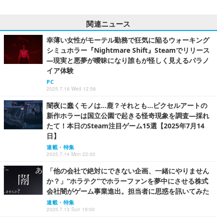
関連ニュース
幸薄い女性がモーテル勤務で狂気に陥るウォーキング
シミュホラー『Nightmare Shift』Steamでリリース
―現実と悪夢が曖昧になり誰もが怪しく見えるパラノ
イア体験
PC
2025.7.16 Wed 12:56
闇夜に蠢くモノは…鹿？それとも…ピクセルアートの
新作ホラーは国立公園で起きる怪奇現象を調査―採れ
たて！本日のSteam注目ゲーム15選【2025年7月14
日】
連載・特集
2025.7.14 Mon 22:00
「他の会社で絶対にできない企画、一緒にやりません
か？」“ホラテク”でホラーファンを夢中にさせる株式
会社闇がゲーム事業進出。担当者に思惑を訊いてみた
連載・特集
2025.7.13 Sun 19:00