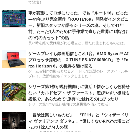
て登場！
車が変形してロボになった、でも『ルート16』だった
―41年ぶり完全新作『ROUTE16R』開発者インタビュ
ー。新旧スタッフが語るシリーズの魂。そして41年
前、たった1人のために手作業で直した世界に1本だけ
の“幻のカセット”の話
長い時を経て受け継がれる過去と、新たに生まれるものとは。
ゲームプレイも録画配信もこれ1台。AMD Ryzen™ AI
プロセッサ搭載の「G TUNE P5-A7G60BK-D」で『Fo
rza Horizon 6』の世界を駆け回る
ゲーム＆制作の拠点となるノートPCで話題のレースタイトルを
プレイ。放熱性能もチェックしました！
シリーズ第1作が現行機向けに復活！懐かしくも色褪せ
ない『カルドセプト ザ ファースト』遊びやすい機能も
搭載で、あらためて“原典”に触れるのにぴったり
シリーズ第1作が現行機向けの新機能を備えて復活！
「冒険は楽しいものだ」 ─『FF11』と『ウィザードリ
ィ ヴァリアンツ ダフネ』、"優しくないRPG"の沼にど
っぷり沈んだ4人の話