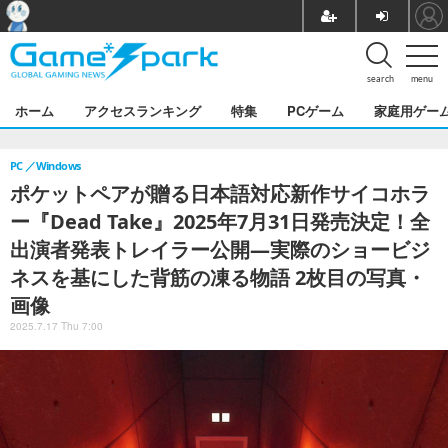
search
menu
ホーム
アクセスランキング
特集
PCゲーム
家庭用ゲー
PC
Windows
ポケットペアが贈る日本語対応新作サイコホラ
ー『Dead Take』2025年7月31日発売決定！全
出演者発表トレイラー公開―実際のショービジ
ネスを基にした背筋の凍る物語 2枚目の写真・
画像
2025.7.17 Thu 7:00