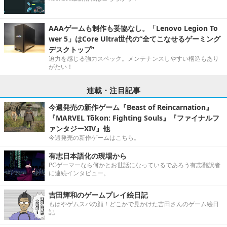
AAAゲームも制作も妥協なし。「Lenovo Legion To
wer 5」はCore Ultra世代の“全てこなせるゲーミング
デスクトップ”
迫力を感じる強力スペック。メンテナンスしやすい構造もあり
がたい！
連載・注目記事
今週発売の新作ゲーム『Beast of Reincarnation』
『MARVEL Tōkon: Fighting Souls』『ファイナルフ
ァンタジーXIV』他
今週発売の新作ゲームはこちら。
有志日本語化の現場から
PCゲーマーなら何かとお世話になっているであろう有志翻訳者
に連続インタビュー。
吉田輝和のゲームプレイ絵日記
もはやゲムスパの顔！どこかで見かけた吉田さんのゲーム絵日
記