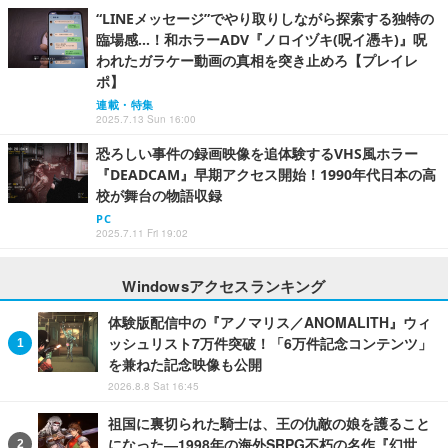
“LINEメッセージ”でやり取りしながら探索する独特の
臨場感…！和ホラーADV『ノロイヅキ(呪イ憑キ)』呪
われたガラケー動画の真相を突き止めろ【プレイレ
ポ】
連載・特集
2025.7.13 Sun 16:00
恐ろしい事件の録画映像を追体験するVHS風ホラー
『DEADCAM』早期アクセス開始！1990年代日本の高
校が舞台の物語収録
PC
2025.7.11 Fri 19:02
Windowsアクセスランキング
体験版配信中の『アノマリス／ANOMALITH』ウィ
ッシュリスト7万件突破！「6万件記念コンテンツ」
を兼ねた記念映像も公開
2026.8.8 Sat 16:45
祖国に裏切られた騎士は、王の仇敵の娘を護ること
になった―1998年の海外SRPG不朽の名作『幻世