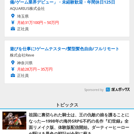
備/ゲーム業界デビュー」・未経験歓迎・年間休日125日
AQUARIUS株式会社
埼玉県
月給31万100円～50万円
正社員
遊びを仕事に!ゲームテスター/髪型髪色自由/フルリモート
株式会社Reve
神奈川県
月給28万円～35万円
正社員
Sponsored by
トピックス
祖国に裏切られた騎士は、王の仇敵の娘を護ることに
なった―1998年の海外SRPG不朽の名作『幻世録』全
面リメイク版、体験版配信開始。ダーティーヒーロー
が駆ける異色の戦記が令和に蘇る