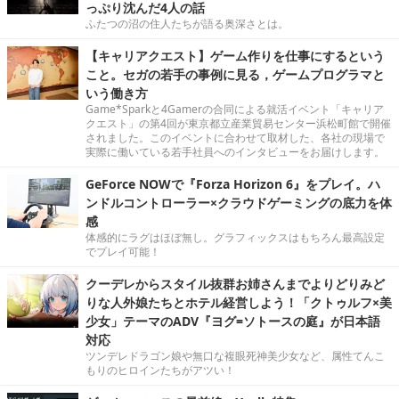
っぷり沈んだ4人の話
ふたつの沼の住人たちが語る奥深さとは。
【キャリアクエスト】ゲーム作りを仕事にするという
こと。セガの若手の事例に見る，ゲームプログラマと
いう働き方
Game*Sparkと4Gamerの合同による就活イベント「キャリア
クエスト」の第4回が東京都立産業貿易センター浜松町館で開催
されました。このイベントに合わせて取材した、各社の現場で
実際に働いている若手社員へのインタビューをお届けします。
GeForce NOWで『Forza Horizon 6』をプレイ。ハ
ンドルコントローラー×クラウドゲーミングの底力を体
感
体感的にラグはほぼ無し。グラフィックスはもちろん最高設定
でプレイ可能！
クーデレからスタイル抜群お姉さんまでよりどりみど
りな人外娘たちとホテル経営しよう！「クトゥルフ×美
少女」テーマのADV『ヨグ=ソトースの庭』が日本語
対応
ツンデレドラゴン娘や無口な複眼死神美少女など、属性てんこ
もりのヒロインたちがアツい！