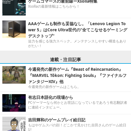
ゲームコマースの最前線ーXsolla特集
Xsollaの最新情報はこちらから！
AAAゲームも制作も妥協なし。「Lenovo Legion To
wer 5」はCore Ultra世代の“全てこなせるゲーミング
デスクトップ”
迫力を感じる強力スペック。メンテナンスしやすい構造もあり
がたい！
連載・注目記事
今週発売の新作ゲーム『Beast of Reincarnation』
『MARVEL Tōkon: Fighting Souls』『ファイナルフ
ァンタジーXIV』他
今週発売の新作ゲームはこちら。
有志日本語化の現場から
PCゲーマーなら何かとお世話になっているであろう有志翻訳者
に連続インタビュー。
吉田輝和のゲームプレイ絵日記
もはやゲムスパの顔！どこかで見かけた吉田さんのゲーム絵日
記