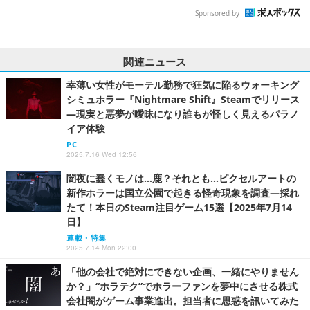
Sponsored by
関連ニュース
幸薄い女性がモーテル勤務で狂気に陥るウォーキング
シミュホラー『Nightmare Shift』Steamでリリース
―現実と悪夢が曖昧になり誰もが怪しく見えるパラノ
イア体験
PC
2025.7.16 Wed 12:56
闇夜に蠢くモノは…鹿？それとも…ピクセルアートの
新作ホラーは国立公園で起きる怪奇現象を調査―採れ
たて！本日のSteam注目ゲーム15選【2025年7月14
日】
連載・特集
2025.7.14 Mon 22:00
「他の会社で絶対にできない企画、一緒にやりません
か？」“ホラテク”でホラーファンを夢中にさせる株式
会社闇がゲーム事業進出。担当者に思惑を訊いてみた