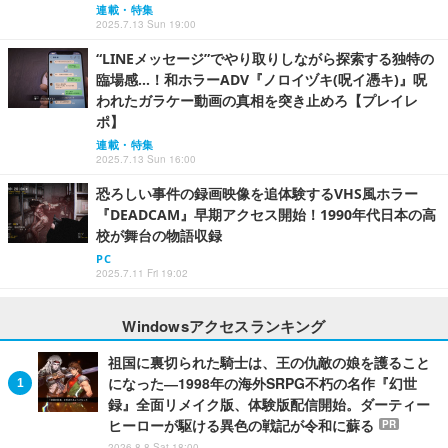
連載・特集
2025.7.13 Sun 19:00
“LINEメッセージ”でやり取りしながら探索する独特の
臨場感…！和ホラーADV『ノロイヅキ(呪イ憑キ)』呪
われたガラケー動画の真相を突き止めろ【プレイレ
ポ】
連載・特集
2025.7.13 Sun 16:00
恐ろしい事件の録画映像を追体験するVHS風ホラー
『DEADCAM』早期アクセス開始！1990年代日本の高
校が舞台の物語収録
PC
2025.7.11 Fri 19:02
Windowsアクセスランキング
祖国に裏切られた騎士は、王の仇敵の娘を護ること
になった―1998年の海外SRPG不朽の名作『幻世
録』全面リメイク版、体験版配信開始。ダーティー
ヒーローが駆ける異色の戦記が令和に蘇る
PR
2026.8.8 Sat 18:00