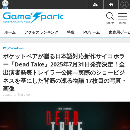
search
menu
ホーム
アクセスランキング
特集
PCゲーム
家庭用ゲー
PC
Windows
ポケットペアが贈る日本語対応新作サイコホラ
ー『Dead Take』2025年7月31日発売決定！全
出演者発表トレイラー公開―実際のショービジ
ネスを基にした背筋の凍る物語 17枚目の写真・
画像
2025.7.17 Thu 7:00