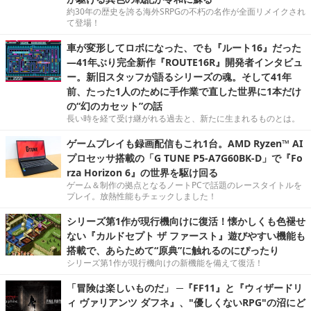
約30年の歴史を誇る海外SRPGの不朽の名作が全面リメイクされ
て登場！
車が変形してロボになった、でも『ルート16』だった
―41年ぶり完全新作『ROUTE16R』開発者インタビュ
ー。新旧スタッフが語るシリーズの魂。そして41年
前、たった1人のために手作業で直した世界に1本だけ
の“幻のカセット”の話
長い時を経て受け継がれる過去と、新たに生まれるものとは。
ゲームプレイも録画配信もこれ1台。AMD Ryzen™ AI
プロセッサ搭載の「G TUNE P5-A7G60BK-D」で『Fo
rza Horizon 6』の世界を駆け回る
ゲーム＆制作の拠点となるノートPCで話題のレースタイトルを
プレイ。放熱性能もチェックしました！
シリーズ第1作が現行機向けに復活！懐かしくも色褪せ
ない『カルドセプト ザ ファースト』遊びやすい機能も
搭載で、あらためて“原典”に触れるのにぴったり
シリーズ第1作が現行機向けの新機能を備えて復活！
「冒険は楽しいものだ」 ─『FF11』と『ウィザードリ
ィ ヴァリアンツ ダフネ』、"優しくないRPG"の沼にど