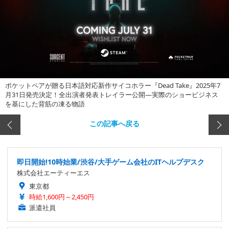
ポケットペアが贈る日本語対応新作サイコホラー『Dead Take』2025年7
月31日発売決定！全出演者発表トレイラー公開―実際のショービジネス
を基にした背筋の凍る物語
この記事へ戻る
即日開始!10時始業/渋谷/大手ゲーム会社のITヘルプデスク
株式会社エーティーエス
東京都
時給1,600円～2,450円
派遣社員