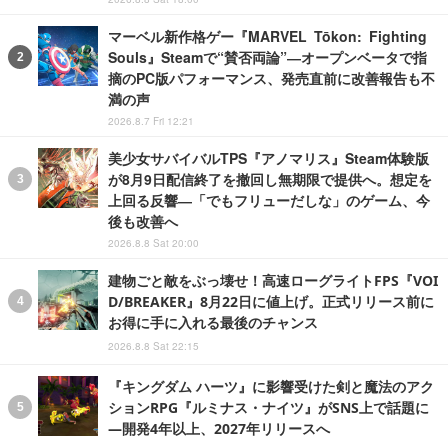
マーベル新作格ゲー『MARVEL Tōkon: Fighting
Souls』Steamで“賛否両論”―オープンベータで指
摘のPC版パフォーマンス、発売直前に改善報告も不
満の声
2026.8.7 Fri 12:21
美少女サバイバルTPS『アノマリス』Steam体験版
が8月9日配信終了を撤回し無期限で提供へ。想定を
上回る反響―「でもフリューだしな」のゲーム、今
後も改善へ
2026.8.8 Sat 20:00
建物ごと敵をぶっ壊せ！高速ローグライトFPS『VOI
D/BREAKER』8月22日に値上げ。正式リリース前に
お得に手に入れる最後のチャンス
2026.8.8 Sat 22:15
『キングダム ハーツ』に影響受けた剣と魔法のアク
ションRPG『ルミナス・ナイツ』がSNS上で話題に
―開発4年以上、2027年リリースへ