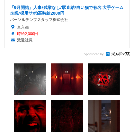
「9月開始」人事/残業なし/駅直結/白い猫で有名!大手ゲーム
企業/採用サポ!高時給2000円
パーソルテンプスタッフ株式会社
東京都
時給2,000円
派遣社員
Sponsored by