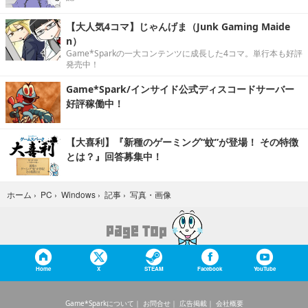
【大人気4コマ】じゃんげま（Junk Gaming Maide
n）
Game*Sparkの一大コンテンツに成長した4コマ。単行本も好評
発売中！
Game*Spark/インサイド公式ディスコードサーバー
好評稼働中！
【大喜利】『新種のゲーミング“蚊”が登場！ その特徴
とは？』回答募集中！
写真・画像
ホーム
›
PC
›
Windows
›
記事
›
Home
X
STEAM
Facebook
YouTube
Game*Sparkについて
お問合せ
広告掲載
会社概要