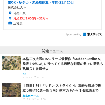
寮OK・駅チカ・未経験歓迎・年間休日120日
株式会社大斗
神奈川県
月給25万8,000円～32万円
正社員
Sponsored by
関連ニュース
本格二次大戦RTSシリーズ最新作『Sudden Strike 5』
発表！9年ぶりに帰ってくる過酷な戦場の数々に新兵も
熟練兵も参戦せよ
PC
2025.7.17 Thu 1:26
【特集】PS4『サドン ストライク 4』過酷な戦場で役
立つ戦術10選―新兵向け基本のキからネタ戦術まで
家庭用ゲーム
2017.11.9 Thu 12:00