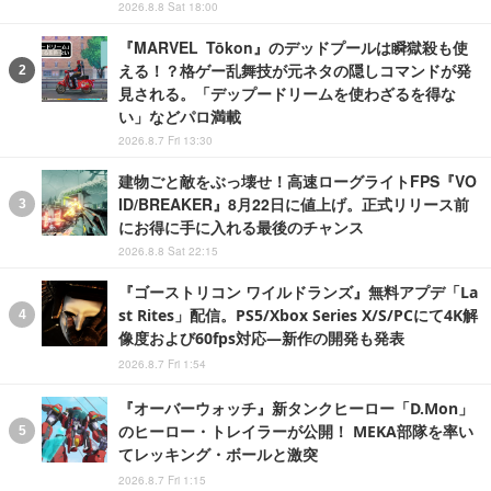
2026.8.8 Sat 18:00
『MARVEL Tōkon』のデッドプールは瞬獄殺も使
える！？格ゲー乱舞技が元ネタの隠しコマンドが発
見される。「デップードリームを使わざるを得な
い」などパロ満載
2026.8.7 Fri 13:30
建物ごと敵をぶっ壊せ！高速ローグライトFPS『VO
ID/BREAKER』8月22日に値上げ。正式リリース前
にお得に手に入れる最後のチャンス
2026.8.8 Sat 22:15
『ゴーストリコン ワイルドランズ』無料アプデ「La
st Rites」配信。PS5/Xbox Series X/S/PCにて4K解
像度および60fps対応―新作の開発も発表
2026.8.7 Fri 1:54
『オーバーウォッチ』新タンクヒーロー「D.Mon」
のヒーロー・トレイラーが公開！ MEKA部隊を率い
てレッキング・ボールと激突
2026.8.7 Fri 1:15