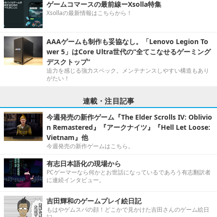
ゲームコマースの最前線ーXsolla特集
Xsollaの最新情報はこちらから！
AAAゲームも制作も妥協なし。「Lenovo Legion To
wer 5」はCore Ultra世代の“全てこなせるゲーミング
デスクトップ”
迫力を感じる強力スペック。メンテナンスしやすい構造もあり
がたい！
連載・注目記事
今週発売の新作ゲーム『The Elder Scrolls IV: Oblivio
n Remastered』『アークナイツ』『Hell Let Loose:
Vietnam』他
今週発売の新作ゲームはこちら。
有志日本語化の現場から
PCゲーマーなら何かとお世話になっているであろう有志翻訳者
に連続インタビュー。
吉田輝和のゲームプレイ絵日記
もはやゲムスパの顔！どこかで見かけた吉田さんのゲーム絵日