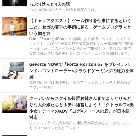
っぷり沈んだ4人の話
ふたつの沼の住人たちが語る奥深さとは。
【キャリアクエスト】ゲーム作りを仕事にするという
こと。セガの若手の事例に見る，ゲームプログラマと
いう働き方
Game*Sparkと4Gamerの合同による就活イベント「キャリア
クエスト」の第4回が東京都立産業貿易センター浜松町館で開催
されました。このイベントに合わせて取材した、各社の現場で
実際に働いている若手社員へのインタビューをお届けします。
GeForce NOWで『Forza Horizon 6』をプレイ。ハ
ンドルコントローラー×クラウドゲーミングの底力を体
感
体感的にラグはほぼ無し。グラフィックスはもちろん最高設定
でプレイ可能！
クーデレからスタイル抜群お姉さんまでよりどりみど
りな人外娘たちとホテル経営しよう！「クトゥルフ×美
少女」テーマのADV『ヨグ=ソトースの庭』が日本語
対応
ツンデレドラゴン娘や無口な複眼死神美少女など、属性てんこ
もりのヒロインたちがアツい！