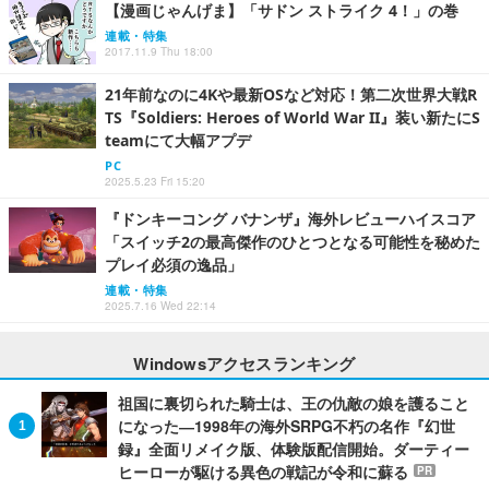
【漫画じゃんげま】「サドン ストライク 4！」の巻
連載・特集
2017.11.9 Thu 18:00
21年前なのに4Kや最新OSなど対応！第二次世界大戦R
TS『Soldiers: Heroes of World War II』装い新たにS
teamにて大幅アプデ
PC
2025.5.23 Fri 15:20
『ドンキーコング バナンザ』海外レビューハイスコア
「スイッチ2の最高傑作のひとつとなる可能性を秘めた
プレイ必須の逸品」
連載・特集
2025.7.16 Wed 22:14
Windowsアクセスランキング
祖国に裏切られた騎士は、王の仇敵の娘を護ること
になった―1998年の海外SRPG不朽の名作『幻世
録』全面リメイク版、体験版配信開始。ダーティー
ヒーローが駆ける異色の戦記が令和に蘇る
PR