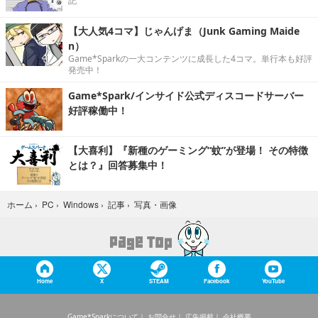
記
【大人気4コマ】じゃんげま（Junk Gaming Maide
n）
Game*Sparkの一大コンテンツに成長した4コマ。単行本も好評
発売中！
Game*Spark/インサイド公式ディスコードサーバー
好評稼働中！
【大喜利】『新種のゲーミング“蚊”が登場！ その特徴
とは？』回答募集中！
写真・画像
ホーム
›
PC
›
Windows
›
記事
›
Home
X
STEAM
Facebook
YouTube
Game*Sparkについて
お問合せ
広告掲載
会社概要