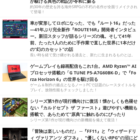
が駆ける異色の戦記が令和に蘇る
約30年の歴史を誇る海外SRPGの不朽の名作が全面リメイクされ
て登場！
車が変形してロボになった、でも『ルート16』だった
―41年ぶり完全新作『ROUTE16R』開発者インタビュ
ー。新旧スタッフが語るシリーズの魂。そして41年
前、たった1人のために手作業で直した世界に1本だけ
の“幻のカセット”の話
長い時を経て受け継がれる過去と、新たに生まれるものとは。
ゲームプレイも録画配信もこれ1台。AMD Ryzen™ AI
プロセッサ搭載の「G TUNE P5-A7G60BK-D」で『Fo
rza Horizon 6』の世界を駆け回る
ゲーム＆制作の拠点となるノートPCで話題のレースタイトルを
プレイ。放熱性能もチェックしました！
シリーズ第1作が現行機向けに復活！懐かしくも色褪せ
ない『カルドセプト ザ ファースト』遊びやすい機能も
搭載で、あらためて“原典”に触れるのにぴったり
シリーズ第1作が現行機向けの新機能を備えて復活！
「冒険は楽しいものだ」 ─『FF11』と『ウィザードリ
ィ ヴァリアンツ ダフネ』、"優しくないRPG"の沼にど