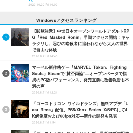
PC
2020.10.30 Fri 19:00
Windowsアクセスランキング
【閲覧注意】中世日本オープンワールドアダルトRP
G『Red Masked Ronin』早期アクセス開始！キャ
ラクリし、忍びの暗殺者に追われながら大人の世界
で自由な体験
2026.8.7 Fri 14:45
マーベル新作格ゲー『MARVEL Tōkon: Fighting
Souls』Steamで“賛否両論”―オープンベータで指
摘のPC版パフォーマンス、発売直前に改善報告も不
満の声
2026.8.7 Fri 12:21
『ゴーストリコン ワイルドランズ』無料アプデ「L
ast Rites」配信。PS5/Xbox Series X/S/PCにて4
K解像度および60fps対応―新作の開発も発表
2026.8.7 Fri 1:54