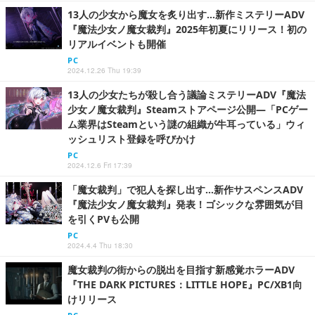
13人の少女から魔女を炙り出す…新作ミステリーADV
『魔法少女ノ魔女裁判』2025年初夏にリリース！初の
リアルイベントも開催
PC
2024.12.26 Thu 19:39
13人の少女たちが殺し合う議論ミステリーADV『魔法
少女ノ魔女裁判』Steamストアページ公開―「PCゲー
ム業界はSteamという謎の組織が牛耳っている」ウィ
ッシュリスト登録を呼びかけ
PC
2024.12.6 Fri 17:39
「魔女裁判」で犯人を探し出す…新作サスペンスADV
『魔法少女ノ魔女裁判』発表！ゴシックな雰囲気が目
を引くPVも公開
PC
2024.4.4 Thu 18:30
魔女裁判の街からの脱出を目指す新感覚ホラーADV
『THE DARK PICTURES：LITTLE HOPE』PC/XB1向
けリリース