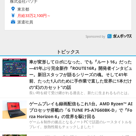
株式会社パソナ
東京都
月給33万2,100円～
派遣社員
Sponsored by
トピックス
車が変形してロボになった、でも『ルート16』だった
―41年ぶり完全新作『ROUTE16R』開発者インタビュ
ー。新旧スタッフが語るシリーズの魂。そして41年
前、たった1人のために手作業で直した世界に1本だけ
の“幻のカセット”の話
長い時を経て受け継がれる過去と、新たに生まれるものとは。
ゲームプレイも録画配信もこれ1台。AMD Ryzen™ AI
プロセッサ搭載の「G TUNE P5-A7G60BK-D」で『Fo
rza Horizon 6』の世界を駆け回る
ゲーム＆制作の拠点となるノートPCで話題のレースタイトルを
プレイ。放熱性能もチェックしました！