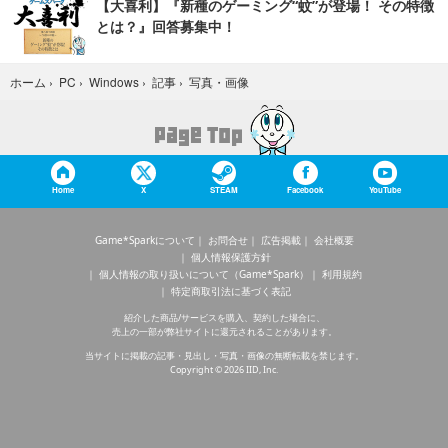
【大喜利】『新種のゲーミング“蚊”が登場！ その特徴
とは？』回答募集中！
写真・画像
ホーム
›
PC
›
Windows
›
記事
›
Home
X
STEAM
Facebook
YouTube
Game*Sparkについて
お問合せ
広告掲載
会社概要
個人情報保護方針
個人情報の取り扱いについて（Game*Spark）
利用規約
特定商取引法に基づく表記
紹介した商品/サービスを購入、契約した場合に、
売上の一部が弊社サイトに還元されることがあります。
当サイトに掲載の記事・見出し・写真・画像の無断転載を禁じます。
Copyright © 2026 IID, Inc.