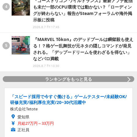
『ゴーストリコン ワイルドランズ』最新アプデ配信
も未だ一部のCPU環境では動かない？「ローディン
グが終わらない」報告がSteamフォーラムや海外掲
示板に投稿
2026.8.7 Fri 17:45
『MARVEL Tōkon』のデッドプールは瞬獄殺も使え
る！？格ゲー乱舞技が元ネタの隠しコマンドが発見
される。「デップードリームを使わざるを得ない」
などパロ満載
2026.8.7 Fri 13:30
ランキングをもっと見る
「スピード採用で今すぐ働ける」ゲームテスター/未経験OK/
研修充実/福利厚生充実/20~30代活躍中
株式会社Tetote
愛知県
月給27万円～33万円
正社員