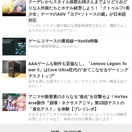
クーデレからスタイル抜群お姉さんまでよりどりみど
りな人外娘たちとホテル経営しよう！「クトゥルフ×美
少女」テーマのADV『ヨグ=ソトースの庭』が日本語
対応
ツンデレドラゴン娘や無口な複眼死神美少女など、属性てんこ
もりのヒロインたちがアツい！
ゲームコマースの最前線ーXsolla特集
Xsollaの最新情報はこちらから！
AAAゲームも制作も妥協なし。「Lenovo Legion To
wer 5」はCore Ultra世代の“全てこなせるゲーミング
デスクトップ”
迫力を感じる強力スペック。メンテナンスしやすい構造もあり
がたい！
アニマや新要素のさらなる“進化”を目撃せよ！HoYov
erse新作『崩壊：ネクサスアニマ』第2回βテストの
「進化テスト」を体験【プレイレポ】
さまざまなアニマとの出会いや、スキルによってさらに戦略性
が増したバトルなど、本作の注目の要素に迫ります！