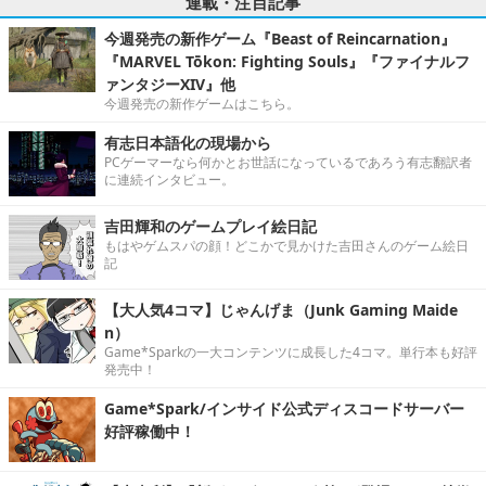
連載・注目記事
今週発売の新作ゲーム『Beast of Reincarnation』
『MARVEL Tōkon: Fighting Souls』『ファイナルフ
ァンタジーXIV』他
今週発売の新作ゲームはこちら。
有志日本語化の現場から
PCゲーマーなら何かとお世話になっているであろう有志翻訳者
に連続インタビュー。
吉田輝和のゲームプレイ絵日記
もはやゲムスパの顔！どこかで見かけた吉田さんのゲーム絵日
記
【大人気4コマ】じゃんげま（Junk Gaming Maide
n）
Game*Sparkの一大コンテンツに成長した4コマ。単行本も好評
発売中！
Game*Spark/インサイド公式ディスコードサーバー
好評稼働中！