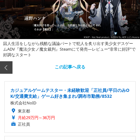
囚人生活をしながら残酷な議論パートで犯人を炙り出す美少女デスゲー
ムADV『魔法少女ノ魔女裁判』Steamにて発売―レビュー“非常に好評”で
好調なスタート
この記事へ戻る
カジュアルゲームテスター・未経験歓迎「正社員/平日のみO
K/交通費支給」ゲーム好き集まれ/調布市勤務/8532
株式会社NoID
東京都
月給29万円～36万円
正社員