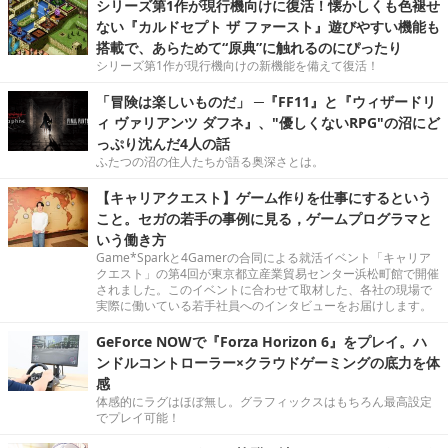
シリーズ第1作が現行機向けに復活！懐かしくも色褪せ
ない『カルドセプト ザ ファースト』遊びやすい機能も
搭載で、あらためて“原典”に触れるのにぴったり
シリーズ第1作が現行機向けの新機能を備えて復活！
「冒険は楽しいものだ」 ─『FF11』と『ウィザードリ
ィ ヴァリアンツ ダフネ』、"優しくないRPG"の沼にど
っぷり沈んだ4人の話
ふたつの沼の住人たちが語る奥深さとは。
【キャリアクエスト】ゲーム作りを仕事にするという
こと。セガの若手の事例に見る，ゲームプログラマと
いう働き方
Game*Sparkと4Gamerの合同による就活イベント「キャリア
クエスト」の第4回が東京都立産業貿易センター浜松町館で開催
されました。このイベントに合わせて取材した、各社の現場で
実際に働いている若手社員へのインタビューをお届けします。
GeForce NOWで『Forza Horizon 6』をプレイ。ハ
ンドルコントローラー×クラウドゲーミングの底力を体
感
体感的にラグはほぼ無し。グラフィックスはもちろん最高設定
でプレイ可能！