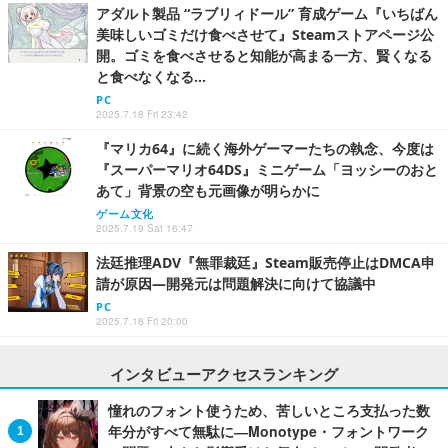
アダルト製品 “ラブリィドール” 育成ゲーム『いちばん
美味しいゴミだけ食べさせて』Steamストアページ公
開。ゴミを食べさせると知能が高まる一方、賢くなる
と食べなくなる…
PC
2025.7.18 Fri 23:42
『マリカ64』に続く海外ゲーマーたちの執念、今度は
『スーパーマリオ64DS』ミニゲーム「ヨッシーのおと
あて」背景の空も元画像が明らかに
ゲーム文化
2025.7.19 Sat 16:47
法廷推理ADV『無罪裁廷』Steam販売停止はDMCA申
請が原因―開発元は問題解決に向けて協議中
PC
2025.7.18 Fri 20:00
インタビューアクセスランキング
憧れのフォント使うため、苦しいところ支払った数
年分がすべて無駄に―Monotype・フォントワーク