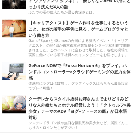
ィ ヴァリアンツ ダフネ』、"優しくないRPG"の沼にど
っぷり沈んだ4人の話
ふたつの沼の住人たちが語る奥深さとは。
【キャリアクエスト】ゲーム作りを仕事にするという
こと。セガの若手の事例に見る，ゲームプログラマと
いう働き方
Game*Sparkと4Gamerの合同による就活イベント「キャリア
クエスト」の第4回が東京都立産業貿易センター浜松町館で開催
されました。このイベントに合わせて取材した、各社の現場で
実際に働いている若手社員へのインタビューをお届けします。
GeForce NOWで『Forza Horizon 6』をプレイ。ハ
ンドルコントローラー×クラウドゲーミングの底力を体
感
体感的にラグはほぼ無し。グラフィックスはもちろん最高設定
でプレイ可能！
クーデレからスタイル抜群お姉さんまでよりどりみど
りな人外娘たちとホテル経営しよう！「クトゥルフ×美
少女」テーマのADV『ヨグ=ソトースの庭』が日本語
対応
ツンデレドラゴン娘や無口な複眼死神美少女など、属性てんこ
もりのヒロインたちがアツい！