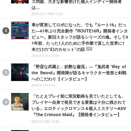
ス問題、大きな影響受けた個人インディー開発者
は…
2025.12.17 Wed 18:00
車が変形してロボになった、でも『ルート16』だっ
た―41年ぶり完全新作『ROUTE16R』開発者インタ
ビュー。新旧スタッフが語るシリーズの魂。そして4
1年前、たった1人のために手作業で直した世界に1
本だけの“幻のカセット”の話
PR
2026.8.6 Thu 12:00
「野蛮な武蔵と、妖艶な巌流」―『鬼武者 Way of
the Sword』開発陣が語るキャラクター造形と剣戟
へのこだわり【インタビュー】
2026.8.7 Fri 0:00
「たとえプレイ前に実況動画を見ていたとしても、
プレイヤー自身で発見できる要素は十分に残されて
いる」エロティックロマンス＆殺人ミステリーADV
『The Crimson Maid』【開発者インタビュー】
2026.8.3 Mon 18:50