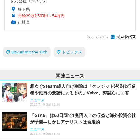
株式会社ELシステム
埼玉県
月給29万2,500円～54万円
正社員
Sponsored by
BitSummit the 13th
トピックス
関連ニュース
相次ぐSteam成人向け削除は「クレジット決済代行業
者や銀行の要請によるもの」Valve、弊誌らに回答
ニュース
2025.7.19 Sat 12:36
『GTA6』は60日間で1兆円以上の収益と海外投資会社
が予測―しかしアナリストは否定的
ニュース
2025.7.19 Sat 18:15