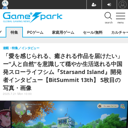
search
menu
グ
特集
PCゲーム
家庭用ゲーム
セール/無料
カルチャ
連載・特集
インタビュー
「愛を感じられる、癒される作品を届けたい」
ー“人と自然”を意識して穏やか生活送れる中国
発スローライフシム『Starsand Island』開発
者インタビュー【BitSummit 13th】 5枚目の
写真・画像
2025.7.21 Mon 10:00