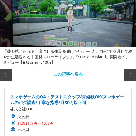
「愛を感じられる、癒される作品を届けたい」ー“人と自然”を意識して穏
やか生活送れる中国発スローライフシム『Starsand Island』開発者イン
タビュー【BitSummit 13th】
この記事へ戻る
スマホゲームのQA・テストスタッフ/未経験OK/スマホゲー
ムのバグ調査/丁寧な指導/月30万以上可
株式会社LOP
東京都
月給31万円～45万円
正社員