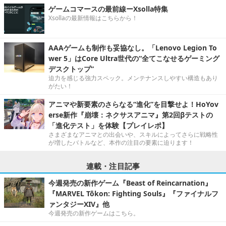
ゲームコマースの最前線ーXsolla特集
Xsollaの最新情報はこちらから！
AAAゲームも制作も妥協なし。「Lenovo Legion To
wer 5」はCore Ultra世代の“全てこなせるゲーミング
デスクトップ”
迫力を感じる強力スペック。メンテナンスしやすい構造もあり
がたい！
アニマや新要素のさらなる“進化”を目撃せよ！HoYov
erse新作『崩壊：ネクサスアニマ』第2回βテストの
「進化テスト」を体験【プレイレポ】
さまざまなアニマとの出会いや、スキルによってさらに戦略性
が増したバトルなど、本作の注目の要素に迫ります！
連載・注目記事
今週発売の新作ゲーム『Beast of Reincarnation』
『MARVEL Tōkon: Fighting Souls』『ファイナルフ
ァンタジーXIV』他
今週発売の新作ゲームはこちら。