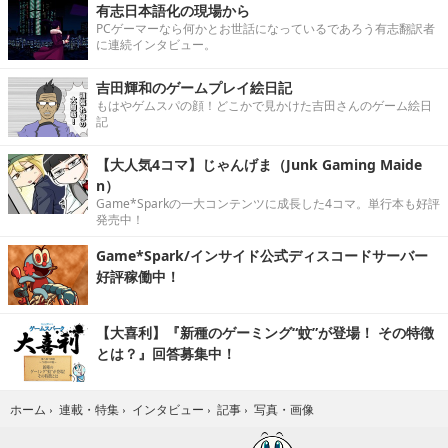
有志日本語化の現場から
PCゲーマーなら何かとお世話になっているであろう有志翻訳者
に連続インタビュー。
吉田輝和のゲームプレイ絵日記
もはやゲムスパの顔！どこかで見かけた吉田さんのゲーム絵日
記
【大人気4コマ】じゃんげま（Junk Gaming Maide
n）
Game*Sparkの一大コンテンツに成長した4コマ。単行本も好評
発売中！
Game*Spark/インサイド公式ディスコードサーバー
好評稼働中！
【大喜利】『新種のゲーミング“蚊”が登場！ その特徴
とは？』回答募集中！
写真・画像
ホーム
›
連載・特集
›
インタビュー
›
記事
›