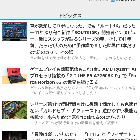
トピックス
車が変形してロボになった、でも『ルート16』だった
―41年ぶり完全新作『ROUTE16R』開発者インタビュ
ー。新旧スタッフが語るシリーズの魂。そして41年
前、たった1人のために手作業で直した世界に1本だけ
の“幻のカセット”の話
長い時を経て受け継がれる過去と、新たに生まれるものとは。
ゲームプレイも録画配信もこれ1台。AMD Ryzen™ AI
プロセッサ搭載の「G TUNE P5-A7G60BK-D」で『Fo
rza Horizon 6』の世界を駆け回る
ゲーム＆制作の拠点となるノートPCで話題のレースタイトルを
プレイ。放熱性能もチェックしました！
シリーズ第1作が現行機向けに復活！懐かしくも色褪せ
ない『カルドセプト ザ ファースト』遊びやすい機能も
搭載で、あらためて“原典”に触れるのにぴったり
シリーズ第1作が現行機向けの新機能を備えて復活！
「冒険は楽しいものだ」 ─『FF11』と『ウィザードリ