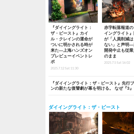
『ダイイングライト：
赤字転落報道の
ザ・ビースト』カイ
イングライト』
ル・クレインの運命が
が「人員削減は
ついに明かされる時が
ない」と声明―
来た―上海ハンズオン
開発中止も従業
プレビューイベントレ
のまま
ポ
2025.7.5 Sat 16:02
2025.7.12 Sat 11:30
『ダイイングライト：ザ・ビースト』先行プ
ンの新たな復讐劇が幕を明ける。 なぜ『3』で
ダイイングライト：ザ・ビースト