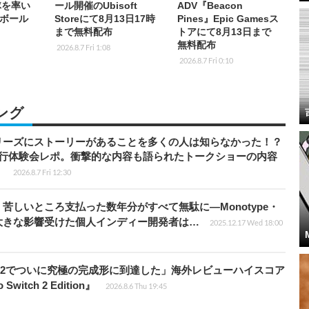
隊を率い
ール開催のUbisoft
ADV『Beacon
ボール
Storeにて8月13日17時
Pines』Epic Gamesス
まで無料配布
トアにて8月13日まで
無料配布
2026.8.7 Fri 1:08
2026.8.7 Fri 0:10
ング
リーズにストーリーがあることを多くの人は知らなかった！？
先行体験会レポ。衝撃的な内容も語られたトークショーの内容
】
2026.8.7 Fri 12:30
苦しいところ支払った数年分がすべて無駄に―Monotype・
大きな影響受けた個人インディー開発者は…
2025.12.17 Wed 18:00
チ2でついに究極の完成形に到達した」海外レビューハイスコア
witch 2 Edition』
2026.8.6 Thu 19:45