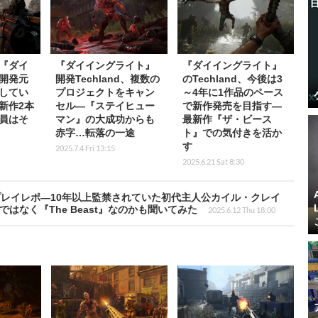
『ダイ
『ダイイングライト』
『ダイイングライト』
開発元
開発Techland、複数の
のTechland、今後は3
してい
プロジェクトをキャン
～4年に1作品のペース
新作2本
セル―『ステイヒュー
で新作発売を目指す―
員はそ
マン』の大成功からも
最新作『ザ・ビース
赤字…転落の一途
ト』での気付きを活か
す
2025.7.4 Fri 13:15
2025.6.21 Sat 8:30
レイレポ―10年以上監禁されていた初代主人公カイル・クレイ
はなく『The Beast』なのかも聞いてみた
2025.6.12 Thu 18:00