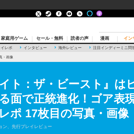
家庭用ゲーム
セール・無料
読者の声
漫画
イン
レイレポ
インタビュー
海外レビュー
注目インディーミニ問
真・画像
イト：ザ・ビースト』は
る面で正統進化！ゴア表
レポ 17枚目の写真・画像
ョン、先行プレイレビュー