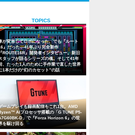
TOPICS
車が変形してロボになった、でも『ルート
16』だった―41年ぶり完全新作
『ROUTE16R』開発者インタビュー。新旧
スタッフが語るシリーズの魂。そして41年
前、たった1人のために手作業で直した世界
に1本だけの“幻のカセット”の話
ゲームプレイも録画配信もこれ1台。AMD
Ryzen™ AIプロセッサ搭載の「G TUNE P5-
A7G60BK-D」で『Forza Horizon 6』の世
界を駆け回る