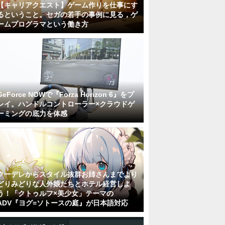
【キャリアクエスト】ゲーム作りを仕事にす
るということ。セガの若手の事例に見る，ゲ
ームプログラマという働き方
GeForce NOWで『Forza Horizon 6』をプ
レイ。ハンドルコントローラー×クラウドゲ
ーミングの底力を体感
クーデレからスタイル抜群お姉さんまでより
どりみどりな人外娘たちとホテル経営しよ
う！「クトゥルフ×美少女」テーマの
ADV『ヨグ=ソトースの庭』が日本語対応