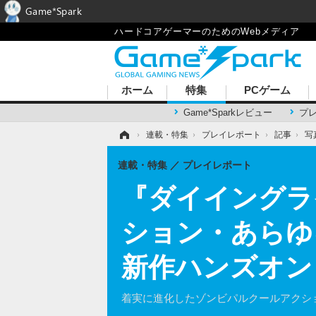
Game*Spark
ハードコアゲーマーのためのWebメディア
ホーム
特集
PCゲーム
Game*Sparkレビュー
プ
ホーム
›
連載・特集
›
プレイレポート
›
記事
›
写
連載・特集
プレイレポート
『ダイイングラ
ション・あらゆ
新作ハンズオン
着実に進化したゾンビパルクールアクシ