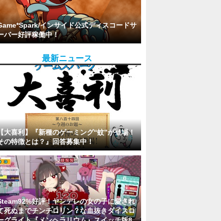
Game*Spark/インサイド公式ディスコードサ
ーバー好評稼働中！
最新ニュース
【大喜利】『新種のゲーミング“蚊”が登場！
その特徴とは？』回答募集中！
Steam92%好評！ヤンデレの女の子に愛され
て死ぬまでチンチロリン？な血抜きダイスロ
ーグライト『メンヘラリウム』スイッチ版8