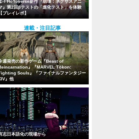
よ！HoYoverse新作『崩壊：ネクサスアニ
マ』第2回βテストの「進化テスト」を体験
【プレイレポ】
連載・注目記事
今週発売の新作ゲーム『Beast of
Reincarnation』『MARVEL Tōkon:
Fighting Souls』『ファイナルファンタジー
XIV』他
有志日本語化の現場から