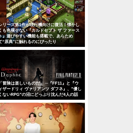
シリーズ第1作が現行機向けに復活！懐かし
くも色褪せない『カルドセプト ザ ファース
ト』遊びやすい機能も搭載で、あらため
て“原典”に触れるのにぴったり
「冒険は楽しいものだ」 ─『FF11』と『ウ
ィザードリィ ヴァリアンツ ダフネ』、"優し
くないRPG"の沼にどっぷり沈んだ4人の話