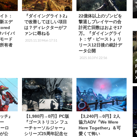
イト：
『ダイイングライト2』
22億体以上のゾンビを
新エデ
で改善してほしい項目
撃退しプレイヤーの合
ored
は？ディレクターがフ
計死亡回数はおよそ17
サバイバ
ァンに尋ねる
万。『ダイイングライ
モード
ト：ザ・ビースト』リ
2025.11.10 Mon 17:51
所有者
リース12日後の統計デ
ータ公開
2025.10.3 Fri 22:56
ッチ』
【1,980円→0円】PC版
【3,240円→0円】2人
ー
『ゴーストリコン フュ
協力ADV『We Were
ヒーロ
ーチャーソルジャー』
Here Together』＆可
が公
シリーズ25周年記念セ
愛くて怖い