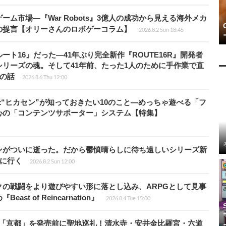
ム市場―『War Robots』3億人の成功から見える海外メカ
の提言【オリーさんのロボゲーコラム】
2026.8.2 Sun 18:45
ト16』だった―41年ぶり完全新作『ROUTE16R』開発者
リーズの魂。そして41年前、たった1人のために手作業で直
”の話
2026.8.6 Thu 12:00
米“ヒカセン”が知っておきたい10のこと―めっちゃ遊べる「フ
心の「コンテンツサポーター」システム【特集】
ンがついに逝った。だから鬱憤晴らしに待ち遠しいシリーズ新
6』に行く
2026.8.2 Sun 12:00
の戦闘をより遊びやすい形に落とし込み、ARPGとして見事
 of Reincarnation』
2026.8.4 Tue 15:00
rd』の舞台「京都」を発売前に聖地巡礼！清水寺・安井金比羅宮・六道