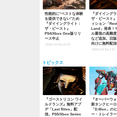
性能的に“ベストな体験
『ダイイングラ
を提供できない”ため
ザ・ビースト』
『ダイイングライト：
ィション「Rest
ザ・ビースト』
Land」発表！
PS4/Xbox One版リリ
ル重視の高難度
ース中止
など追加。旧版
向けに無料配信
2026.7.14 Tue 23:10
2026.3.24 Tue 1:13
トピックス
『ゴーストリコン ワイ
『オーバーウォ
ルドランズ』無料アプ
新タンクヒーロ
デ「Last Rites」配
「D.Mon」の
信。PS5/Xbox Series
ー・トレイラー