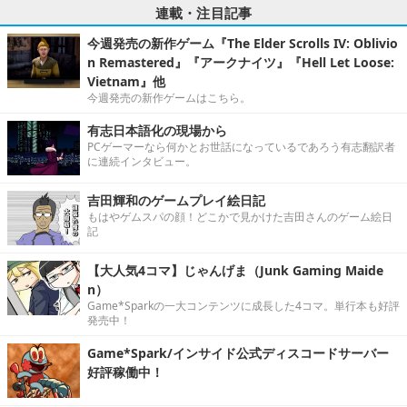
連載・注目記事
今週発売の新作ゲーム『The Elder Scrolls IV: Oblivio
n Remastered』『アークナイツ』『Hell Let Loose:
Vietnam』他
今週発売の新作ゲームはこちら。
有志日本語化の現場から
PCゲーマーなら何かとお世話になっているであろう有志翻訳者
に連続インタビュー。
吉田輝和のゲームプレイ絵日記
もはやゲムスパの顔！どこかで見かけた吉田さんのゲーム絵日
記
【大人気4コマ】じゃんげま（Junk Gaming Maide
n）
Game*Sparkの一大コンテンツに成長した4コマ。単行本も好評
発売中！
Game*Spark/インサイド公式ディスコードサーバー
好評稼働中！