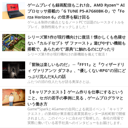
ゲームプレイも録画配信もこれ1台。AMD Ryzen™ AI
プロセッサ搭載の「G TUNE P5-A7G60BK-D」で『Fo
rza Horizon 6』の世界を駆け回る
ゲーム＆制作の拠点となるノートPCで話題のレースタイトルを
プレイ。放熱性能もチェックしました！
シリーズ第1作が現行機向けに復活！懐かしくも色褪せ
ない『カルドセプト ザ ファースト』遊びやすい機能も
搭載で、あらためて“原典”に触れるのにぴったり
シリーズ第1作が現行機向けの新機能を備えて復活！
「冒険は楽しいものだ」 ─『FF11』と『ウィザードリ
ィ ヴァリアンツ ダフネ』、"優しくないRPG"の沼にど
っぷり沈んだ4人の話
ふたつの沼の住人たちが語る奥深さとは。
【キャリアクエスト】ゲーム作りを仕事にするという
こと。セガの若手の事例に見る，ゲームプログラマと
いう働き方
Game*Sparkと4Gamerの合同による就活イベント「キャリア
クエスト」の第4回が東京都立産業貿易センター浜松町館で開催
されました。このイベントに合わせて取材した、各社の現場で
実際に働いている若手社員へのインタビューをお届けします。