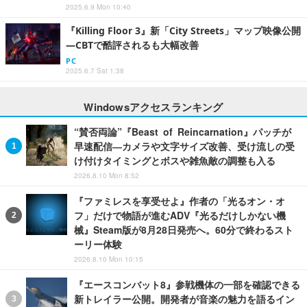
2025.6.9 Mon 10:40
『Killing Floor 3』新「City Streets」マップ映像公開
―CBTで酷評されるも大幅改善
PC
2025.6.7 Sat 1:38
Windowsアクセスランキング
“賛否両論”『Beast of Reincarnation』パッチが
早速配信―カメラや文字サイズ改善、受け流しの受
け付けタイミングとボスや雑魚敵の調整も入る
2026.8.10 Mon 8:52
『ファミレスを享受せよ』作者の「光るオン・オ
フ」だけで物語が進むADV『光るだけしかない機
械』Steam版が8月28日発売へ。60分で終わるスト
ーリー体験
2026.8.10 Mon 10:15
『エースコンバット8』参戦機体の一部を確認できる
新トレイラー公開。開発者が音楽の魅力を語るイン