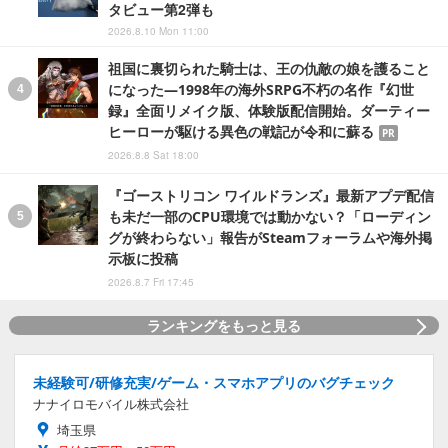
タビュー第2弾も
2026.8.10 Mon 11:00
祖国に裏切られた騎士は、王の仇敵の娘を護ること
になった―1998年の海外SRPG不朽の名作『幻世
録』全面リメイク版、体験版配信開始。ダーティー
ヒーローが駆ける異色の戦記が令和に蘇る
PR
2026.8.8 Sat 18:00
『ゴーストリコン ワイルドランズ』最新アプデ配信
も未だ一部のCPU環境では動かない？「ローディン
グが終わらない」報告がSteamフォーラムや海外掲
示板に投稿
2026.8.7 Fri 17:45
ランキングをもっと見る
未経験可/研修充実/ゲーム・スマホアプリのバグチェック
ナナイロモバイル株式会社
埼玉県