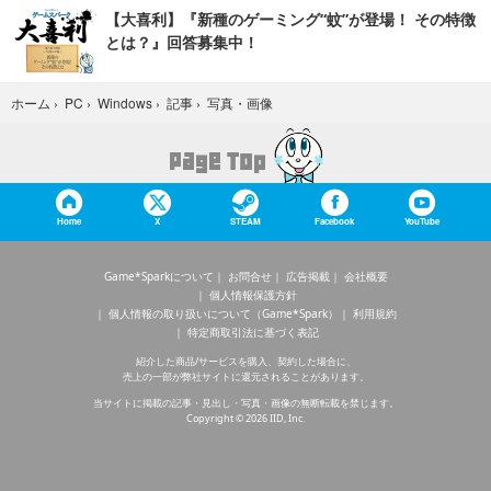
【大喜利】『新種のゲーミング“蚊”が登場！ その特徴
とは？』回答募集中！
写真・画像
ホーム
›
PC
›
Windows
›
記事
›
Home
X
STEAM
Facebook
YouTube
Game*Sparkについて
お問合せ
広告掲載
会社概要
個人情報保護方針
個人情報の取り扱いについて（Game*Spark）
利用規約
特定商取引法に基づく表記
紹介した商品/サービスを購入、契約した場合に、
売上の一部が弊社サイトに還元されることがあります。
当サイトに掲載の記事・見出し・写真・画像の無断転載を禁じます。
Copyright © 2026 IID, Inc.