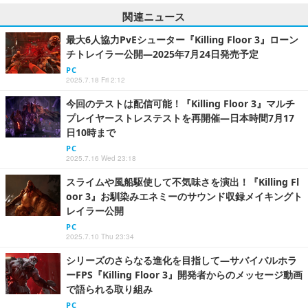
関連ニュース
最大6人協力PvEシューター『Killing Floor 3』ローン
チトレイラー公開―2025年7月24日発売予定
PC
2025.7.18 Fri 2:12
今回のテストは配信可能！『Killing Floor 3』マルチ
プレイヤーストレステストを再開催―日本時間7月17
日10時まで
PC
2025.7.16 Wed 23:18
スライムや風船駆使して不気味さを演出！『Killing Fl
oor 3』お馴染みエネミーのサウンド収録メイキングト
レイラー公開
PC
2025.7.10 Thu 23:34
シリーズのさらなる進化を目指して―サバイバルホラ
ーFPS『Killing Floor 3』開発者からのメッセージ動画
で語られる取り組み
PC