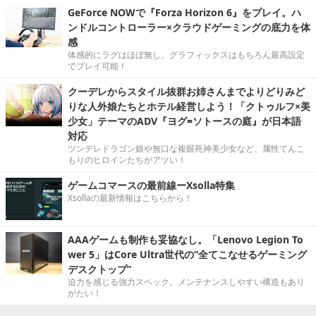
GeForce NOWで『Forza Horizon 6』をプレイ。ハ
ンドルコントローラー×クラウドゲーミングの底力を体
感
体感的にラグはほぼ無し。グラフィックスはもちろん最高設定
でプレイ可能！
クーデレからスタイル抜群お姉さんまでよりどりみど
りな人外娘たちとホテル経営しよう！「クトゥルフ×美
少女」テーマのADV『ヨグ=ソトースの庭』が日本語
対応
ツンデレドラゴン娘や無口な複眼死神美少女など、属性てんこ
もりのヒロインたちがアツい！
ゲームコマースの最前線ーXsolla特集
Xsollaの最新情報はこちらから！
AAAゲームも制作も妥協なし。「Lenovo Legion To
wer 5」はCore Ultra世代の“全てこなせるゲーミング
デスクトップ”
迫力を感じる強力スペック。メンテナンスしやすい構造もあり
がたい！