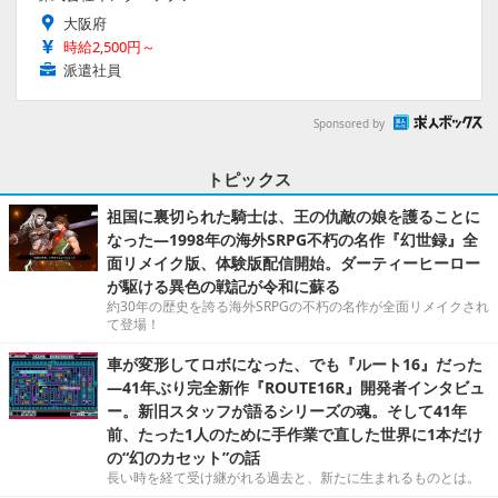
大阪府
時給2,500円～
派遣社員
Sponsored by
トピックス
祖国に裏切られた騎士は、王の仇敵の娘を護ることに
なった―1998年の海外SRPG不朽の名作『幻世録』全
面リメイク版、体験版配信開始。ダーティーヒーロー
が駆ける異色の戦記が令和に蘇る
約30年の歴史を誇る海外SRPGの不朽の名作が全面リメイクされ
て登場！
車が変形してロボになった、でも『ルート16』だった
―41年ぶり完全新作『ROUTE16R』開発者インタビュ
ー。新旧スタッフが語るシリーズの魂。そして41年
前、たった1人のために手作業で直した世界に1本だけ
の“幻のカセット”の話
長い時を経て受け継がれる過去と、新たに生まれるものとは。