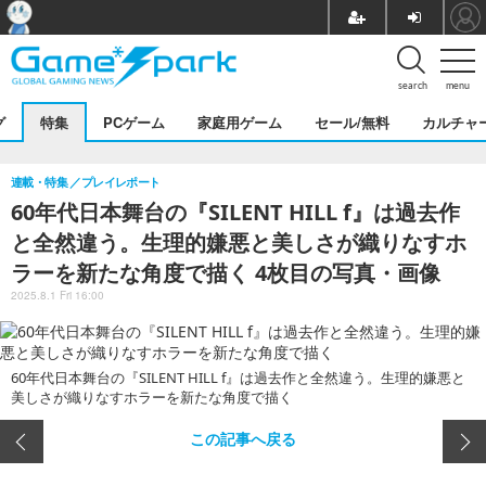
search
menu
グ
特集
PCゲーム
家庭用ゲーム
セール/無料
カルチャ
連載・特集
プレイレポート
60年代日本舞台の『SILENT HILL f』は過去作
と全然違う。生理的嫌悪と美しさが織りなすホ
ラーを新たな角度で描く 4枚目の写真・画像
2025.8.1 Fri 16:00
60年代日本舞台の『SILENT HILL f』は過去作と全然違う。生理的嫌悪と
美しさが織りなすホラーを新たな角度で描く
この記事へ戻る