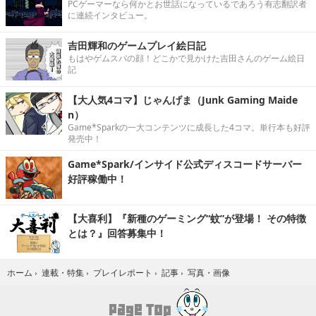
PCゲーマーなら何かとお世話になっているであろう有志翻訳者
に連続インタビュー。
吉田輝和のゲームプレイ絵日記
もはやゲムスパの顔！どこかで見かけた吉田さんのゲーム絵日
記
【大人気4コマ】じゃんげま（Junk Gaming Maide
n）
Game*Sparkの一大コンテンツに成長した4コマ。単行本も好評
発売中！
Game*Spark/インサイド公式ディスコードサーバー
好評稼働中！
【大喜利】『新種のゲーミング“蚊”が登場！ その特徴
とは？』回答募集中！
写真・画像
ホーム
›
連載・特集
›
プレイレポート
›
記事
›