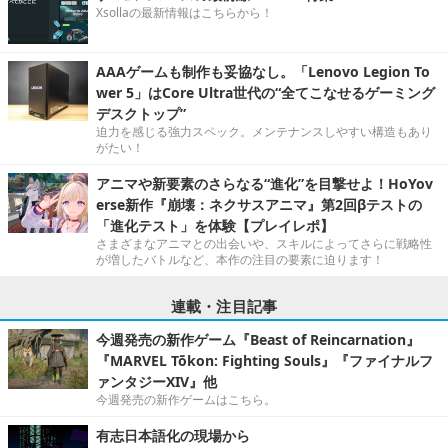
Xsollaの最新情報はこちらから！
AAAゲームも制作も妥協なし。「Lenovo Legion To
wer 5」はCore Ultra世代の“全てこなせるゲーミング
デスクトップ”
迫力を感じる強力スペック。メンテナンスしやすい構造もあり
がたい！
アニマや新要素のさらなる“進化”を目撃せよ！HoYov
erse新作『崩壊：ネクサスアニマ』第2回βテストの
「進化テスト」を体験【プレイレポ】
さまざまなアニマとの出会いや、スキルによってさらに戦略性
が増したバトルなど、本作の注目の要素に迫ります！
連載・注目記事
今週発売の新作ゲーム『Beast of Reincarnation』
『MARVEL Tōkon: Fighting Souls』『ファイナルフ
ァンタジーXIV』他
今週発売の新作ゲームはこちら。
有志日本語化の現場から