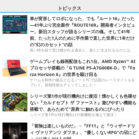
トピックス
車が変形してロボになった、でも『ルート16』だった
―41年ぶり完全新作『ROUTE16R』開発者インタビュ
ー。新旧スタッフが語るシリーズの魂。そして41年
前、たった1人のために手作業で直した世界に1本だけ
の“幻のカセット”の話
長い時を経て受け継がれる過去と、新たに生まれるものとは。
ゲームプレイも録画配信もこれ1台。AMD Ryzen™ AI
プロセッサ搭載の「G TUNE P5-A7G60BK-D」で『Fo
rza Horizon 6』の世界を駆け回る
ゲーム＆制作の拠点となるノートPCで話題のレースタイトルを
プレイ。放熱性能もチェックしました！
シリーズ第1作が現行機向けに復活！懐かしくも色褪せ
ない『カルドセプト ザ ファースト』遊びやすい機能も
搭載で、あらためて“原典”に触れるのにぴったり
シリーズ第1作が現行機向けの新機能を備えて復活！
「冒険は楽しいものだ」 ─『FF11』と『ウィザードリ
ィ ヴァリアンツ ダフネ』、"優しくないRPG"の沼にど
っぷり沈んだ4人の話