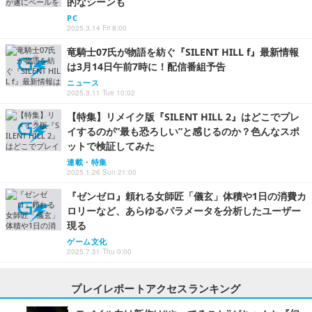
的なシーンも
PC
2025.3.14 Fri 8:00
竜騎士07氏が物語を紡ぐ『SILENT HILL f』最新情報
は3月14日午前7時に！配信番組予告
ニュース
2025.3.11 Tue 10:02
【特集】リメイク版『SILENT HILL 2』はどこでプレ
イするのが”最も恐ろしい”と感じるのか？色んなスポ
ットで検証してみた
連載・特集
2025.1.26 Sun 21:00
『ゼンゼロ』頼れる女師匠「儀玄」体積や1日の消費カ
ロリーなど、あらゆるパラメータを分析したユーザー
現る
ゲーム文化
2025.7.31 Thu 0:00
プレイレポートアクセスランキング