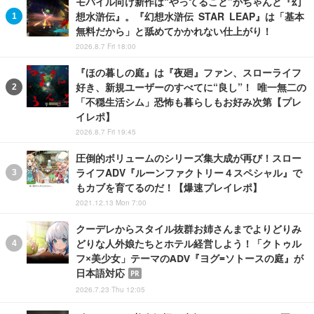
モバイル向け新作は“やってること”がちゃんと『幻
想水滸伝』。『幻想水滸伝 STAR LEAP』は「基本
無料だから」と舐めてかかれない仕上がり！
2026.8.7 Fri 18:00
『ほの暮しの庭』は『夜廻』ファン、スローライフ
好き、新規ユーザーのすべてに“良し”！ 唯一無二の
「不穏生活シム」恐怖も暮らしもお好み次第【プレ
イレポ】
2026.8.7 Fri 19:45
圧倒的ボリュームのシリーズ集大成が再び！スロー
ライフADV『ルーンファクトリー４スペシャル』で
もカブを育てるのだ！【爆速プレイレポ】
2021.12.13 Mon 7:00
クーデレからスタイル抜群お姉さんまでよりどりみ
どりな人外娘たちとホテル経営しよう！「クトゥル
フ×美少女」テーマのADV『ヨグ=ソトースの庭』が
日本語対応
PR
2026.7.23 Thu 12:05