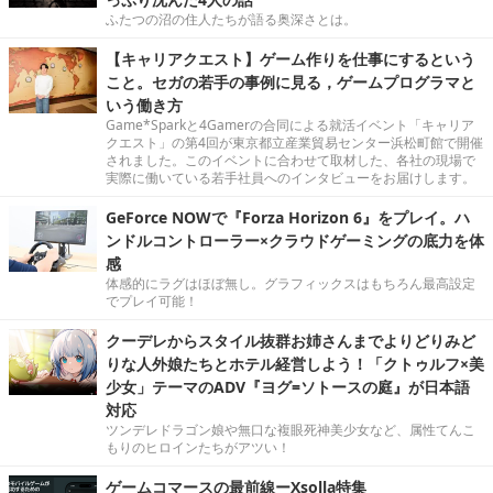
ふたつの沼の住人たちが語る奥深さとは。
【キャリアクエスト】ゲーム作りを仕事にするという
こと。セガの若手の事例に見る，ゲームプログラマと
いう働き方
Game*Sparkと4Gamerの合同による就活イベント「キャリア
クエスト」の第4回が東京都立産業貿易センター浜松町館で開催
されました。このイベントに合わせて取材した、各社の現場で
実際に働いている若手社員へのインタビューをお届けします。
GeForce NOWで『Forza Horizon 6』をプレイ。ハ
ンドルコントローラー×クラウドゲーミングの底力を体
感
体感的にラグはほぼ無し。グラフィックスはもちろん最高設定
でプレイ可能！
クーデレからスタイル抜群お姉さんまでよりどりみど
りな人外娘たちとホテル経営しよう！「クトゥルフ×美
少女」テーマのADV『ヨグ=ソトースの庭』が日本語
対応
ツンデレドラゴン娘や無口な複眼死神美少女など、属性てんこ
もりのヒロインたちがアツい！
ゲームコマースの最前線ーXsolla特集