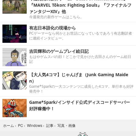
『MARVEL Tōkon: Fighting Souls』『ファイナルフ
ァンタジーXIV』他
今週発売の新作ゲームはこちら。
有志日本語化の現場から
PCゲーマーなら何かとお世話になっているであろう有志翻訳者
に連続インタビュー。
吉田輝和のゲームプレイ絵日記
もはやゲムスパの顔！どこかで見かけた吉田さんのゲーム絵日
記
【大人気4コマ】じゃんげま（Junk Gaming Maide
n）
Game*Sparkの一大コンテンツに成長した4コマ。単行本も好評
発売中！
Game*Spark/インサイド公式ディスコードサーバー
好評稼働中！
写真・画像
ホーム
›
PC
›
Windows
›
記事
›