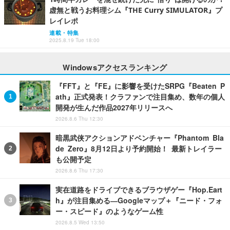
虚無と戦うお料理シム『THE Curry SIMULATOR』プ
レイレポ
連載・特集
2025.8.19 Tue 18:00
Windowsアクセスランキング
『FFT』と『FE』に影響を受けたSRPG『Beaten P
ath』正式発表！クラファンで注目集め、数年の個人
開発が生んだ作品2027年リリースへ
2026.8.6 Thu 12:30
暗黒武侠アクションアドベンチャー『Phantom Bla
de Zero』8月12日より予約開始！ 最新トレイラー
も公開予定
2026.8.6 Thu 17:30
実在道路をドライブできるブラウザゲー『Hop.Eart
h』が注目集める―Googleマップ＋『ニード・フォ
ー・スピード』のようなゲーム性
2026.8.5 Wed 13:50