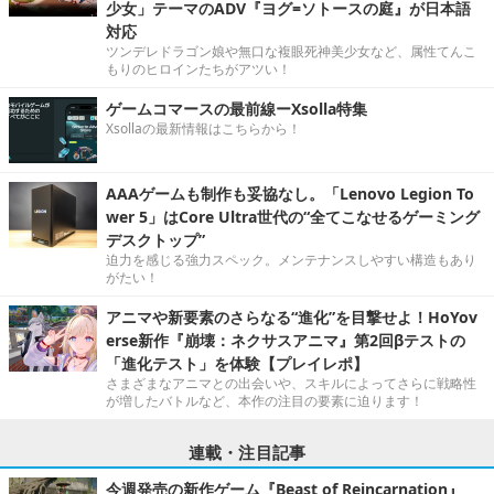
少女」テーマのADV『ヨグ=ソトースの庭』が日本語
対応
ツンデレドラゴン娘や無口な複眼死神美少女など、属性てんこ
もりのヒロインたちがアツい！
ゲームコマースの最前線ーXsolla特集
Xsollaの最新情報はこちらから！
AAAゲームも制作も妥協なし。「Lenovo Legion To
wer 5」はCore Ultra世代の“全てこなせるゲーミング
デスクトップ”
迫力を感じる強力スペック。メンテナンスしやすい構造もあり
がたい！
アニマや新要素のさらなる“進化”を目撃せよ！HoYov
erse新作『崩壊：ネクサスアニマ』第2回βテストの
「進化テスト」を体験【プレイレポ】
さまざまなアニマとの出会いや、スキルによってさらに戦略性
が増したバトルなど、本作の注目の要素に迫ります！
連載・注目記事
今週発売の新作ゲーム『Beast of Reincarnation』