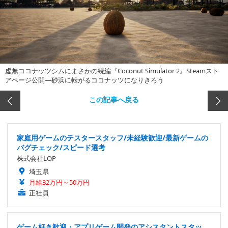
虚無ココナッツシムにまさかの続編『Coconut Simulator 2』Steamスト
アページ公開―砂浜に転がるココナッツになりきろう
この記事へ戻る
家庭用ゲームのテスタースタッフ/未経験歓迎/最新ゲームの
バグチェック/スピード選考
株式会社LOP
埼玉県
月給32万円～50万円
正社員
ゲーム好き歓迎・アプリゲーム開発のアシスタントスタッ