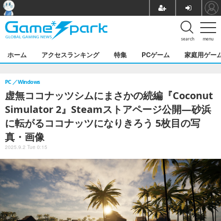
search
menu
ホーム
アクセスランキング
特集
PCゲーム
家庭用ゲー
PC
Windows
虚無ココナッツシムにまさかの続編『Coconut
Simulator 2』Steamストアページ公開―砂浜
に転がるココナッツになりきろう 5枚目の写
真・画像
2025.9.2 Tue 0:15