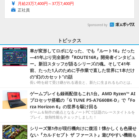
月給23万7,400円～37万7,400円
正社員
Sponsored by
トピックス
車が変形してロボになった、でも『ルート16』だった
―41年ぶり完全新作『ROUTE16R』開発者インタビュ
ー。新旧スタッフが語るシリーズの魂。そして41年
前、たった1人のために手作業で直した世界に1本だけ
の“幻のカセット”の話
長い時を経て受け継がれる過去と、新たに生まれるものとは。
ゲームプレイも録画配信もこれ1台。AMD Ryzen™ AI
プロセッサ搭載の「G TUNE P5-A7G60BK-D」で『Fo
rza Horizon 6』の世界を駆け回る
ゲーム＆制作の拠点となるノートPCで話題のレースタイトルを
プレイ。放熱性能もチェックしました！
シリーズ第1作が現行機向けに復活！懐かしくも色褪せ
ない『カルドセプト ザ ファースト』遊びやすい機能も