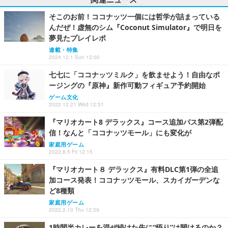
そこのお前！ココナッツ一個には哲学が詰まっている
んだぜ！虚無のシム『Coconut Simulator』で明日を
夢見たプレイレポ
連載・特集
2024.12.1 Sun 12:00
七七に「ココナッツミルク」を飲ませよう！自由なポ
ージングの『原神』新作可動フィギュア予約開始
ゲーム文化
2022.12.21 Wed 12:51
『マリオカート8 デラックス』コース追加パス第2弾配
信！なんと「ココナッツモール」にも変化が
家庭用ゲーム
2022.8.5 Fri 12:15
『マリオカート８ デラックス』有料DLC第1弾の全追
加コース発表！ココナッツモール、スカイガーデンな
ど8種類
家庭用ゲーム
2022.2.10 Thu 12:39
1時間半カレーを混ぜ続けた先に“悟り”は開けるのか？