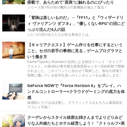
搭載で、あらためて“原典”に触れるのにぴったり
シリーズ第1作が現行機向けの新機能を備えて復活！
「冒険は楽しいものだ」 ─『FF11』と『ウィザードリ
ィ ヴァリアンツ ダフネ』、"優しくないRPG"の沼にど
っぷり沈んだ4人の話
ふたつの沼の住人たちが語る奥深さとは。
【キャリアクエスト】ゲーム作りを仕事にするという
こと。セガの若手の事例に見る，ゲームプログラマと
いう働き方
Game*Sparkと4Gamerの合同による就活イベント「キャリア
クエスト」の第4回が東京都立産業貿易センター浜松町館で開催
されました。このイベントに合わせて取材した、各社の現場で
実際に働いている若手社員へのインタビューをお届けします。
GeForce NOWで『Forza Horizon 6』をプレイ。ハ
ンドルコントローラー×クラウドゲーミングの底力を体
感
体感的にラグはほぼ無し。グラフィックスはもちろん最高設定
でプレイ可能！
クーデレからスタイル抜群お姉さんまでよりどりみど
りな人外娘たちとホテル経営しよう！「クトゥルフ×美