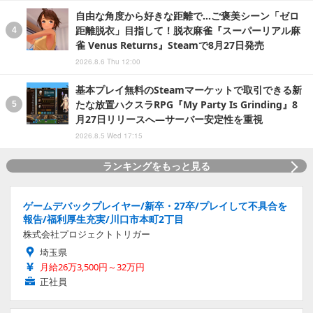
自由な角度から好きな距離で…ご褒美シーン「ゼロ
距離脱衣」目指して！脱衣麻雀『スーパーリアル麻
雀 Venus Returns』Steamで8月27日発売
2026.8.6 Thu 12:00
基本プレイ無料のSteamマーケットで取引できる新
たな放置ハクスラRPG『My Party Is Grinding』8
月27日リリースへ―サーバー安定性を重視
2026.8.5 Wed 17:15
ランキングをもっと見る
ゲームデバックプレイヤー/新卒・27卒/プレイして不具合を
報告/福利厚生充実/川口市本町2丁目
株式会社プロジェクトトリガー
埼玉県
月給26万3,500円～32万円
正社員