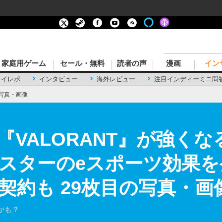
家庭用ゲーム
セール・無料
読者の声
漫画
イン
レイレポ
インタビュー
海外レビュー
注目インディーミニ問
写真・画像
『VALORANT』が強く
ターのeスポーツ効果を発表
契約も 29枚目の写真・画
かも？