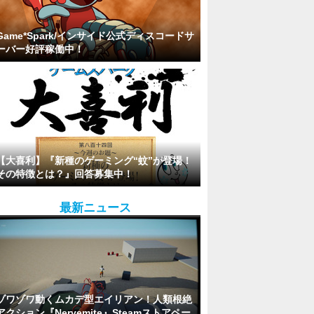
Game*Spark/インサイド公式ディスコードサ
ーバー好評稼働中！
【大喜利】『新種のゲーミング“蚊”が登場！
その特徴とは？』回答募集中！
最新ニュース
ゾワゾワ動くムカデ型エイリアン！人類根絶
アクション『Nervemite』Steamストアペー