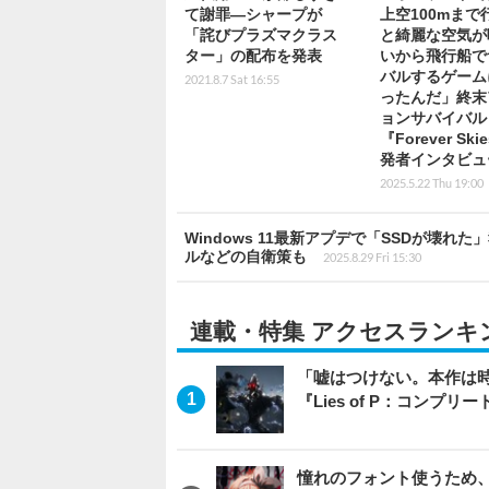
て謝罪―シャープが
上空100mまで
「詫びプラズマクラス
と綺麗な空気が
ター」の配布を発表
いから飛行船で
バルするゲーム
2021.8.7 Sat 16:55
ったんだ」終末
ョンサバイバル
『Forever Sk
発者インタビュ
2025.5.22 Thu 19:00
Windows 11最新アプデで「SSDが壊
ルなどの自衛策も
2025.8.29 Fri 15:30
連載・特集 アクセスランキ
「嘘はつけない。本作は
『Lies of P：コンプリ
憧れのフォント使うため、