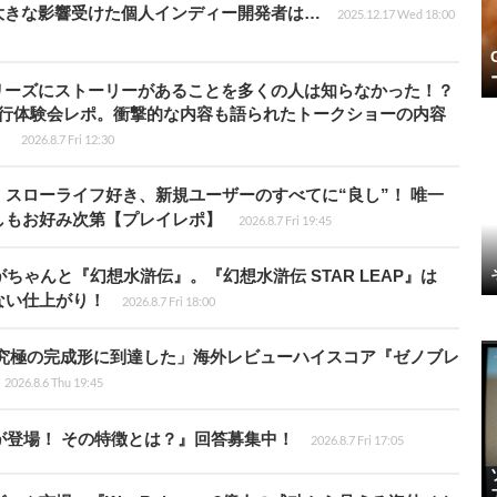
大きな影響受けた個人インディー開発者は…
2025.12.17 Wed 18:00
リーズにストーリーがあることを多くの人は知らなかった！？
先行体験会レポ。衝撃的な内容も語られたトークショーの内容
】
2026.8.7 Fri 12:30
スローライフ好き、新規ユーザーのすべてに“良し”！ 唯一
しもお好み次第【プレイレポ】
2026.8.7 Fri 19:45
ちゃんと『幻想水滸伝』。『幻想水滸伝 STAR LEAP』は
ない仕上がり！
2026.8.7 Fri 18:00
に究極の完成形に到達した」海外レビューハイスコア『ゼノブレ
2026.8.6 Thu 19:45
が登場！ その特徴とは？』回答募集中！
2026.8.7 Fri 17:05