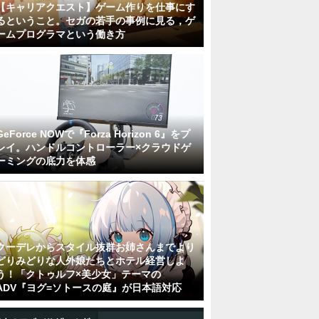
【キャリアクエスト】ゲーム作りを仕事にす
るということ。セガの若手の事例に見る，ゲ
ームプログラマという働き方
GeForce NOWで『Forza Horizon 6』をプ
レイ。ハンドルコントローラー×クラウドゲ
ーミングの底力を体感
クーデレからスタイル抜群お姉さんまでより
どりみどりな人外娘たちとホテル経営しよ
う！「クトゥルフ×美少女」テーマの
ADV『ヨグ=ソトースの庭』が日本語対応