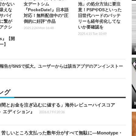
行かない
女デートシム
池」の処分方法に要注
吸えな
『PockeDate!』日本語
意！PSPやDSといった
サバイ
対応！無料配信中の“圧
旧世代ハードのバッテ
に繋が
倒的に好評”作品
リーも経年劣化してな
アクシ
いか要確認を
2025.2.24 Mon 16:48
2025.4.15 Tue 10:49
ies』【開
ー】
れた」報告がSNSで拡大。ユーザーからは該当アプデのアンインストー
ング
時間とお金を注ぎ込むに値する」海外レビューハイスコア
ート エディション』
2026.8.7 Fri 20:36
苦しいところ支払った数年分がすべて無駄に―Monotype・