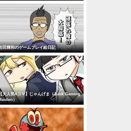
吉田輝和のゲームプレイ絵日記
【大人気4コマ】じゃんげま（Junk Gaming
Maiden）