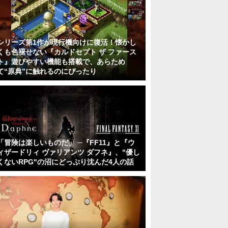
シリーズ第1作が現行機向けに復活！懐かし
くも色褪せない『カルドセプト ザ ファース
ト』遊びやすい機能も搭載で、あらため
て“原典”に触れるのにぴったり
「冒険は楽しいものだ」 ─『FF11』と『ウ
ィザードリィ ヴァリアンツ ダフネ』、"優し
くないRPG"の沼にどっぷり沈んだ4人の話