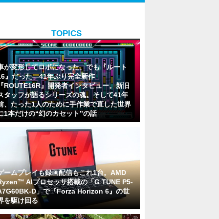
TOPICS
車が変形してロボになった、でも『ルート
16』だった―41年ぶり完全新作
『ROUTE16R』開発者インタビュー。新旧
スタッフが語るシリーズの魂。そして41年
前、たった1人のために手作業で直した世界
に1本だけの“幻のカセット”の話
ゲームプレイも録画配信もこれ1台。AMD
Ryzen™ AIプロセッサ搭載の「G TUNE P5-
A7G60BK-D」で『Forza Horizon 6』の世
界を駆け回る