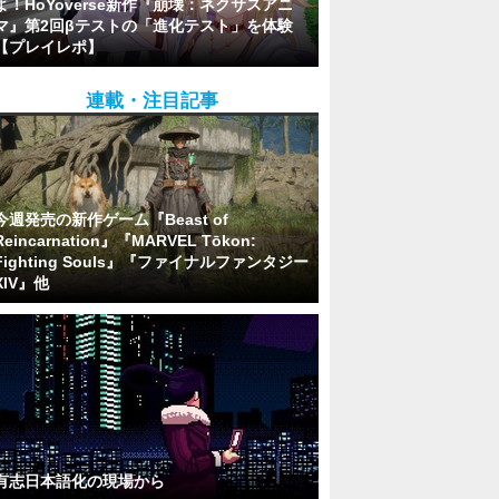
よ！HoYoverse新作『崩壊：ネクサスアニ
マ』第2回βテストの「進化テスト」を体験
【プレイレポ】
連載・注目記事
今週発売の新作ゲーム『Beast of
Reincarnation』『MARVEL Tōkon:
Fighting Souls』『ファイナルファンタジー
XIV』他
有志日本語化の現場から