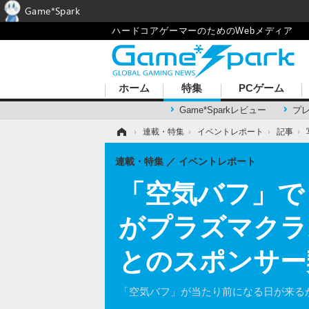
Game*Spark
ハードコアゲーマーのためのWebメディア
ホーム
特集
PCゲーム
Game*Sparkレビュー
プ
ホーム
›
連載・特集
›
イベントレポート
›
記事
›
連載・特集
イベントレポート
「空気バフ」で
がプラズマクラス
とのスポンサー
「空気バフ」が当たり前になる日が来る