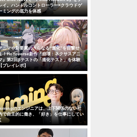
レイ。ハンドルコントローラー×クラウドゲ
ーミングの底力を体感
アニマや新要素のさらなる“進化”を目撃せ
よ！HoYoverse新作『崩壊：ネクサスアニ
マ』第2回βテストの「進化テスト」を体験
【プレイレポ】
Aimingのエンジニアは、上下関係のない社
内で自主的に働き、「好き」を仕事にしてい
く