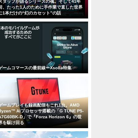
スタッフが語るシリーズの魂。そして41年
前、たった1人のために手作業で直した世界
に1本だけの“幻のカセット”の話
ゲームコマースの最前線ーXsolla特集
ゲームプレイも録画配信もこれ1台。AMD
Ryzen™ AIプロセッサ搭載の「G TUNE P5-
A7G60BK-D」で『Forza Horizon 6』の世
界を駆け回る