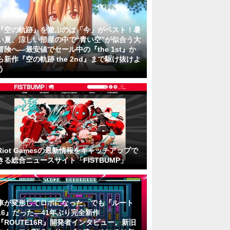
『空の軌跡』を遊ぶのは「今」がベスト！暑
い夏、涼しい部屋の中で“青い空”が似合う大
冒険へ―最安値でセール中の『the 1st』か
ら新作『空の軌跡 the 2nd』まで駆け抜けよ
う
Riot Gamesの最新情報をキャッチアップで
きる総合ニュースサイト「FISTBUMP」
車が変形してロボになった、でも『ルート
16』だった―41年ぶり完全新作
『ROUTE16R』開発者インタビュー。新旧