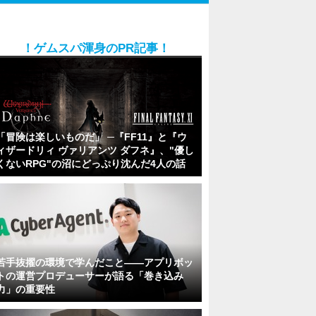
！ゲムスパ渾身のPR記事！
「冒険は楽しいものだ」 ─『FF11』と『ウ
ィザードリィ ヴァリアンツ ダフネ』、"優し
くないRPG"の沼にどっぷり沈んだ4人の話
若手抜擢の環境で学んだこと――アプリボッ
トの運営プロデューサーが語る「巻き込み
力」の重要性