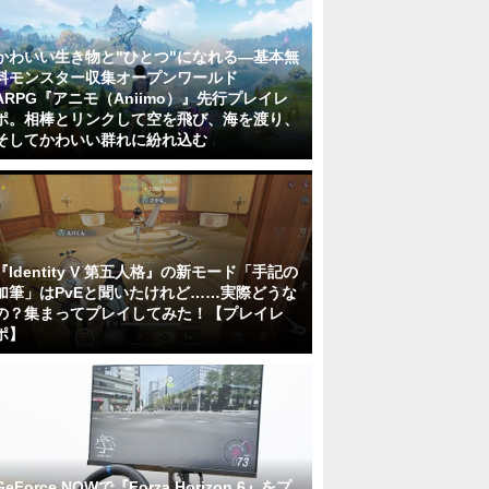
かわいい生き物と"ひとつ"になれる―基本無
料モンスター収集オープンワールド
ARPG『アニモ（Aniimo）』先行プレイレ
ポ。相棒とリンクして空を飛び、海を渡り、
そしてかわいい群れに紛れ込む
『Identity V 第五人格』の新モード「手記の
加筆」はPvEと聞いたけれど……実際どうな
の？集まってプレイしてみた！【プレイレ
ポ】
GeForce NOWで『Forza Horizon 6』をプ