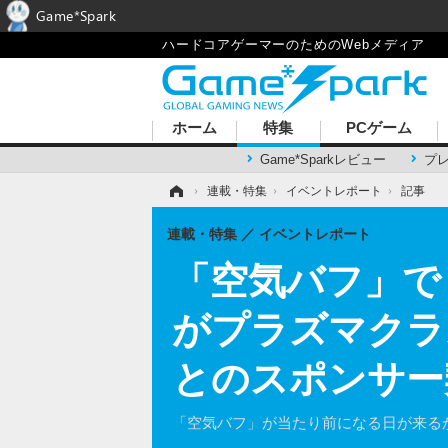
Game*Spark
ハードコアゲーマーのためのWebメディア
ホーム
特集
PCゲーム
Game*Sparkレビュー
プ
ホーム
›
連載・特集
›
イベントレポート
›
記事
連載・特集
イベントレポート
「空気バフ」で
がプラズマクラス
とのスポンサー
「空気バフ」が当たり前になる日が来る