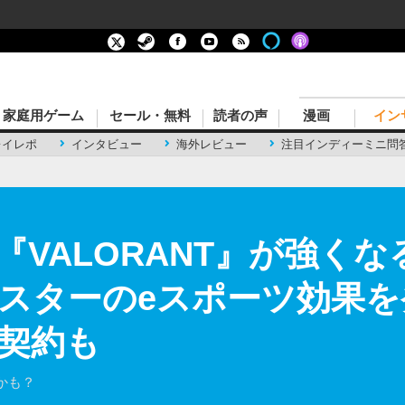
家庭用ゲーム
セール・無料
読者の声
漫画
イン
レイレポ
インタビュー
海外レビュー
注目インディーミニ問
『VALORANT』が強く
ターのeスポーツ効果を発表
契約も
かも？