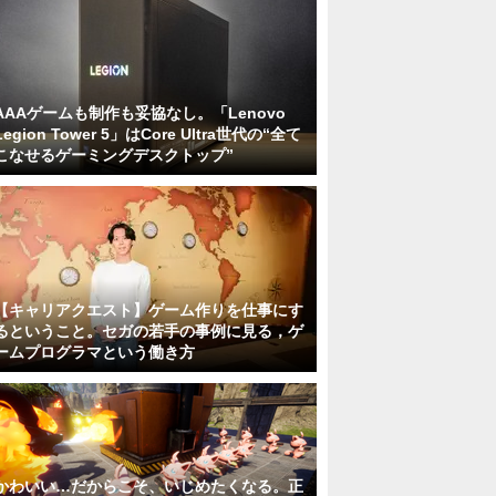
AAAゲームも制作も妥協なし。「Lenovo
Legion Tower 5」はCore Ultra世代の“全て
こなせるゲーミングデスクトップ”
【キャリアクエスト】ゲーム作りを仕事にす
るということ。セガの若手の事例に見る，ゲ
ームプログラマという働き方
かわいい…だからこそ、いじめたくなる。正