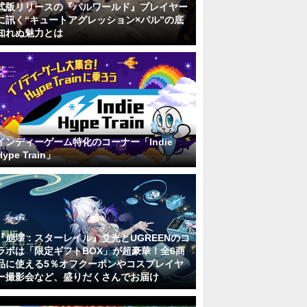
式版リリースの『パルワールド』プレイヤー
に訊く“キュートアグレッション×パル”の底
知れぬ魅力とは
インディーゲーム特化のコーナー「Indie
Hype Train」
『崩壊：スターレイル』爻光とUGREENのコ
ラボは「限定ギフトBOX」が超豪華！全6商
品に使える5％オフクーポンやコスプレイヤ
ー撮影会など、盛りだくさんでお届け