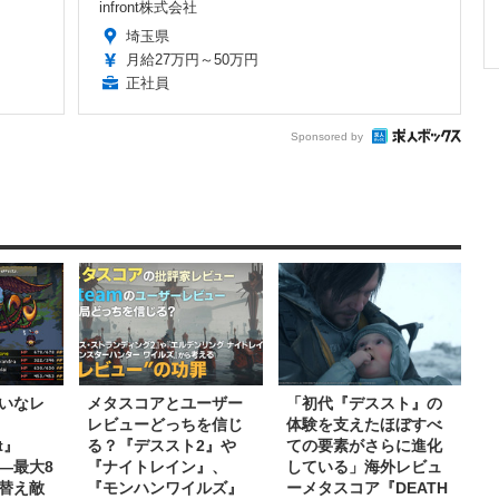
infront株式会社
埼玉県
月給27万円～50万円
正社員
Sponsored by
いなレ
メタスコアとユーザー
「初代『デススト』の
レビューどっちを信じ
体験を支えたほぼすべ
t』
る？『デススト2』や
ての要素がさらに進化
始―最大8
『ナイトレイン』、
している」海外レビュ
替え敵
『モンハンワイルズ』
ーメタスコア『DEATH