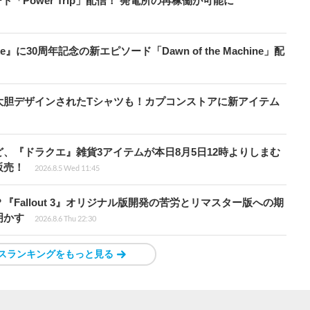
ート「Power Trip」配信！ 発電所の再稼働が可能に
』に30周年記念の新エピソード「Dawn of the Machine」配
大胆デザインされたTシャツも！カプコンストアに新アイテム
、『ドラクエ』雑貨3アイテムが本日8月5日12時よりしまむ
販売！
2026.8.5 Wed 11:45
Fallout 3』オリジナル版開発の苦労とリマスター版への期
明かす
2026.8.6 Thu 22:30
スランキングをもっと見る