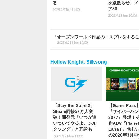
る
を蹴散らせ、メ
ア86
2025.9.9 Tue 11:00
2025.9.1 Mon 10:06
「オープンワールド作品のコスプレをすること
2025.6.23 Mon 19:00
Hollow Knight: Silksong
『Slay the Spire 2』
【Game Pas
Steam同接57万人突
『サイバーパン
破！開発元「いつか追
2077』登場！
いついてやるよ、シル
作ADV『Planet
クソング」と冗談も
Lana II』含む
の2026年3月
2026.3.9 Mon 11:00