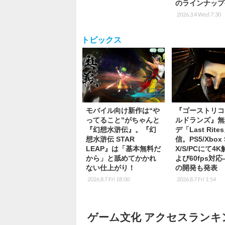
のラインナップ
2026.3.4 Wed 7:30
トピックス
モバイル向け新作は“や
『ゴーストリコ
ってること”がちゃんと
ルドランズ』無
『幻想水滸伝』。『幻
デ「Last Rite
想水滸伝 STAR
信。PS5/Xbox S
LEAP』は「基本無料だ
X/S/PCにて4
から」と舐めてかかれ
よび60fps対
ない仕上がり！
の開発も発表
2026.8.7 Fri 18:00
2026.8.7 Fri 1:54
ゲーム文化 アクセスランキ