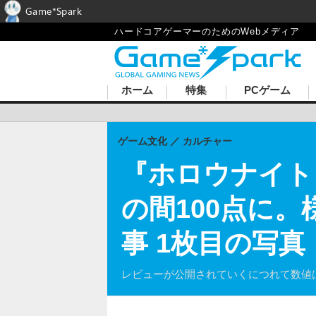
Game*Spark
ハードコアゲーマーのためのWebメディア
ホーム
特集
PCゲーム
ゲーム文化
カルチャー
『ホロウナイト
の間100点に
事 1枚目の写真
レビューが公開されていくにつれて数値