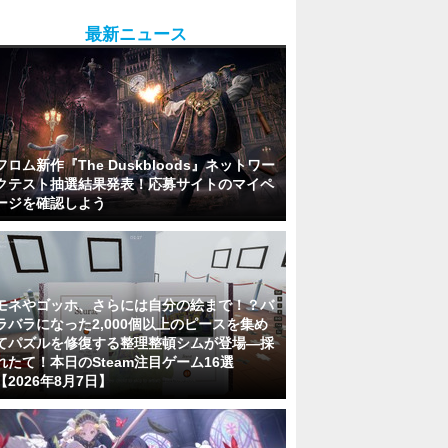
最新ニュース
フロム新作『The Duskbloods』ネットワー
クテスト抽選結果発表！応募サイトのマイペ
ージを確認しよう
モネやゴッホ、さらには自分の絵まで！？バ
ラバラになった2,000個以上のピースを集め
てパズルを修復する整理整頓シムが登場―採
れたて！本日のSteam注目ゲーム16選
【2026年8月7日】