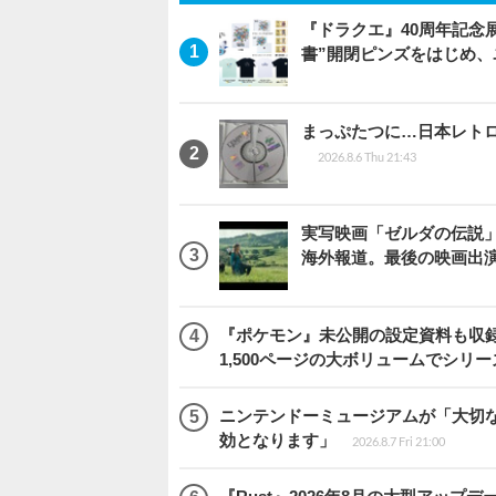
『ドラクエ』40周年記念
書”開閉ピンズをはじめ
まっぷたつに…日本レト
2026.8.6 Thu 21:43
実写映画「ゼルダの伝説
海外報道。最後の映画出
『ポケモン』未公開の設定資料も収録
1,500ページの大ボリュームでシリー
ニンテンドーミュージアムが「大切
効となります」
2026.8.7 Fri 21:00