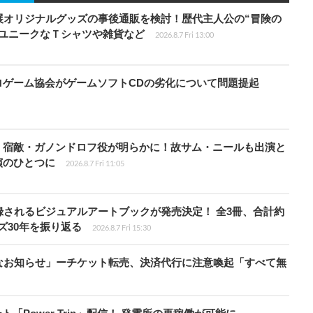
展オリジナルグッズの事後通販を検討！歴代主人公の“冒険の
、ユニークなＴシャツや雑貨など
2026.8.7 Fri 13:00
ロゲーム協会がゲームソフトCDの劣化について問題提起
」宿敵・ガノンドロフ役が明らかに！故サム・ニールも出演と
演のひとつに
2026.8.7 Fri 11:05
されるビジュアルアートブックが発売決定！ 全3冊、合計約
ズ30年を振り返る
2026.8.7 Fri 15:30
なお知らせ」ーチケット転売、決済代行に注意喚起「すべて無