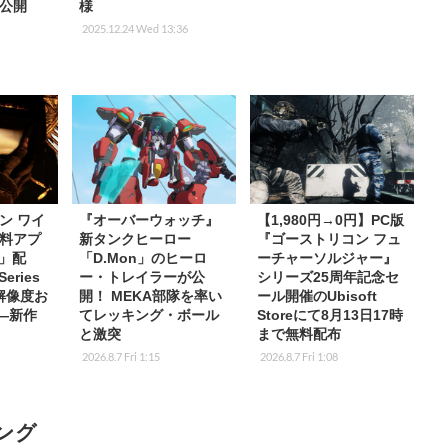
公開
様
2025.12.24 Wed 13:36
ン ワイ
『オーバーウォッチ』
【1,980円→0円】PC版
料アプ
新タンクヒーロー
『ゴーストリコン フュ
s」配
「D.Mon」のヒーロ
ーチャーソルジャー』
eries
ー・トレイラーが公
シリーズ25周年記念セ
K解像度お
開！ MEKA部隊を率い
ール開催のUbisoft
応―新作
てレッキング・ボール
Storeにて8月13日17時
と激突
まで無料配布
2026.8.7 Fri 1:15
2026.8.7 Fri 1:08
ング