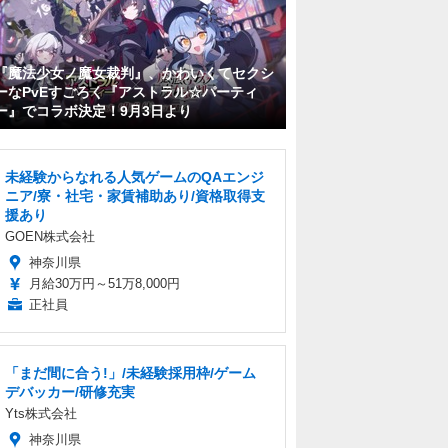
『魔法少女ノ魔女裁判』、かわいくてセクシ
ーなPvEすごろく『アストラル☆パーティ
ー』でコラボ決定！9月3日より
未経験からなれる人気ゲームのQAエンジ
ニア/寮・社宅・家賃補助あり/資格取得支
援あり
GOEN株式会社
神奈川県
月給30万円～51万8,000円
正社員
「まだ間に合う!」/未経験採用枠/ゲーム
デバッカー/研修充実
Yts株式会社
神奈川県