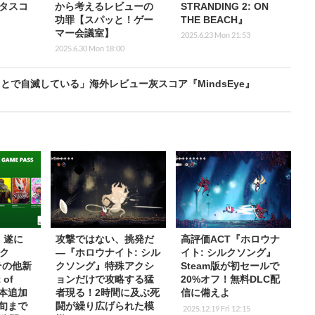
タスコ
から考えるレビューの
STRANDING 2: ON
功罪【スパッと！ゲー
THE BEACH』
マー会議室】
2025.6.23 Mon 21:53
2025.6.30 Mon 18:00
で自滅している」海外レビュー灰スコア『MindsEye』
s】遂に
攻撃ではない、挑発だ
高評価ACT『ホロウナ
ク
―『ホロウナイト: シル
イト: シルクソング』
その他新
クソング』特殊アクシ
Steam版が初セールで
 of
ョンだけで攻略する猛
20%オフ！無料DLC配
7本追加
者現る！2時間に及ぶ死
信に備えよ
中旬まで
闘が繰り広げられた模
2025.12.19 Fri 12:15