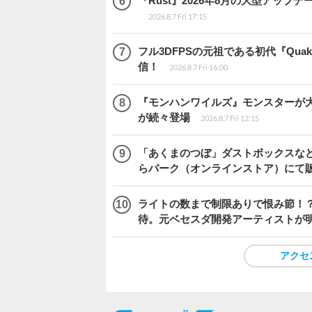
『Rust』2026年8月の大型アップデ
2026.8.7 Fri 17:15
フル3DFPSの元祖である初代『Quake
信！
2026.8.7 Fri 16:00
『モンハンワイルズ』モンスターが
が続々登場
2026.8.7 Fri 12:15
「あくまのつぼ」ダストボックスなど
らパーク（オンラインストア）にて
ライトの数まで制限ありで恨み節！？『
待。元ベセスダ開発アーティストが
アクセ