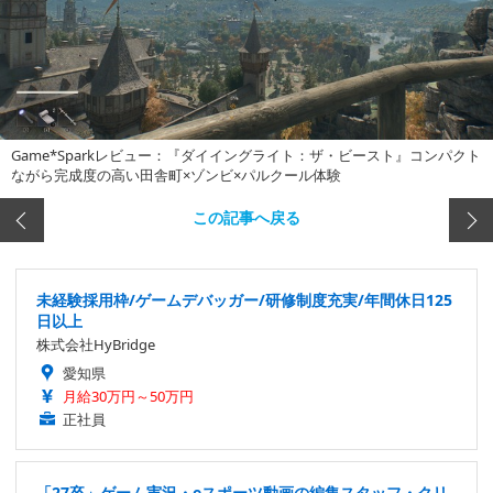
Game*Sparkレビュー：『ダイイングライト：ザ・ビースト』コンパクト
ながら完成度の高い田舎町×ゾンビ×パルクール体験
この記事へ戻る
未経験採用枠/ゲームデバッガー/研修制度充実/年間休日125
日以上
株式会社HyBridge
愛知県
月給30万円～50万円
正社員
「27卒」ゲーム実況・eスポーツ動画の編集スタッフ・クリ