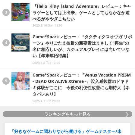
『Hello Kitty Island Adventure』レビュー：キャ
ラゲーとしては上出来、ゲームとしてもなかなか遊
べるがややぎこちない
2025.2.16 Sun 13:00
Game*Sparkレビュー：『タクティクスオウガ リボ
ーン』やりごたえ抜群の新要素はまさしく“再生”の
名に相応しいが、カジュアルプレイには向いていな
い【年末年始特集】
2023.1.3 Tue 13:00
Game*Sparkレビュー：『Venus Vacation PRISM
- DEAD OR ALIVE Xtreme -』没入感抜群のドキド
キ体験がここに―今後の利便性改善にも期待大【ネ
タバレあり】
2025.4.1 Tue 20:00
ランキングをもっと見る
「好きなゲームに関わりながら働ける」ゲームテスター/未