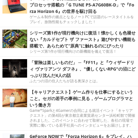
プロセッサ搭載の「G TUNE P5-A7G60BK-D」で『Fo
rza Horizon 6』の世界を駆け回る
ゲーム＆制作の拠点となるノートPCで話題のレースタイトルを
プレイ。放熱性能もチェックしました！
シリーズ第1作が現行機向けに復活！懐かしくも色褪せ
ない『カルドセプト ザ ファースト』遊びやすい機能も
搭載で、あらためて“原典”に触れるのにぴったり
シリーズ第1作が現行機向けの新機能を備えて復活！
「冒険は楽しいものだ」 ─『FF11』と『ウィザードリ
ィ ヴァリアンツ ダフネ』、"優しくないRPG"の沼にど
っぷり沈んだ4人の話
ふたつの沼の住人たちが語る奥深さとは。
【キャリアクエスト】ゲーム作りを仕事にするという
こと。セガの若手の事例に見る，ゲームプログラマと
いう働き方
Game*Sparkと4Gamerの合同による就活イベント「キャリア
クエスト」の第4回が東京都立産業貿易センター浜松町館で開催
されました。このイベントに合わせて取材した、各社の現場で
実際に働いている若手社員へのインタビューをお届けします。
GeForce NOWで『Forza Horizon 6』をプレイ。ハ