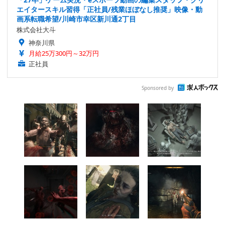
エイタースキル習得「正社員/残業ほぼなし推奨」映像・動
画系転職希望/川崎市幸区新川通2丁目
株式会社大斗
神奈川県
月給25万300円～32万円
正社員
Sponsored by