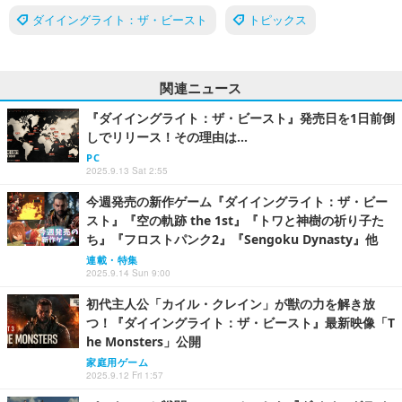
ダイイングライト：ザ・ビースト
トピックス
関連ニュース
『ダイイングライト：ザ・ビースト』発売日を1日前倒
しでリリース！その理由は…
PC
2025.9.13 Sat 2:55
今週発売の新作ゲーム『ダイイングライト：ザ・ビー
スト』『空の軌跡 the 1st』『トワと神樹の祈り子た
ち』『フロストパンク2』『Sengoku Dynasty』他
連載・特集
2025.9.14 Sun 9:00
初代主人公「カイル・クレイン」が獣の力を解き放
つ！『ダイイングライト：ザ・ビースト』最新映像「T
he Monsters」公開
家庭用ゲーム
2025.9.12 Fri 1:57