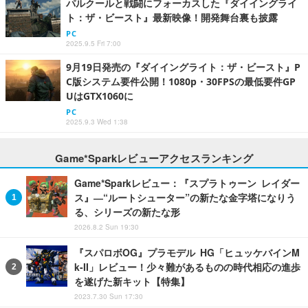
パルクールと戦闘にフォーカスした『ダイイングライ
ト：ザ・ビースト』最新映像！開発舞台裏も披露
PC
2025.9.5 Fri 7:00
9月19日発売の『ダイイングライト：ザ・ビースト』P
C版システム要件公開！1080p・30FPSの最低要件GP
UはGTX1060に
PC
2025.9.3 Wed 1:38
Game*Sparkレビューアクセスランキング
Game*Sparkレビュー：『スプラトゥーン レイダー
ス』―“ルートシューター”の新たな金字塔になりう
る、シリーズの新たな形
2026.8.2 Sun 19:30
『スパロボOG』プラモデル HG「ヒュッケバインM
k-II」レビュー！少々難があるものの時代相応の進歩
を遂げた新キット【特集】
2023.7.30 Sun 17:30