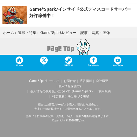
Game*Spark/インサイド公式ディスコードサーバー
好評稼働中！
写真・画像
ホーム
›
連載・特集
›
Game*Sparkレビュー
›
記事
›
Home
X
STEAM
Facebook
YouTube
Game*Sparkについて
お問合せ
広告掲載
会社概要
個人情報保護方針
個人情報の取り扱いについて（Game*Spark）
利用規約
特定商取引法に基づく表記
紹介した商品/サービスを購入、契約した場合に、
売上の一部が弊社サイトに還元されることがあります。
当サイトに掲載の記事・見出し・写真・画像の無断転載を禁じます。
Copyright © 2026 IID, Inc.