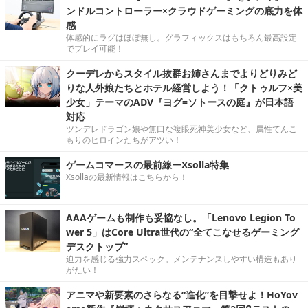
ンドルコントローラー×クラウドゲーミングの底力を体
感
体感的にラグはほぼ無し。グラフィックスはもちろん最高設定
でプレイ可能！
クーデレからスタイル抜群お姉さんまでよりどりみど
りな人外娘たちとホテル経営しよう！「クトゥルフ×美
少女」テーマのADV『ヨグ=ソトースの庭』が日本語
対応
ツンデレドラゴン娘や無口な複眼死神美少女など、属性てんこ
もりのヒロインたちがアツい！
ゲームコマースの最前線ーXsolla特集
Xsollaの最新情報はこちらから！
AAAゲームも制作も妥協なし。「Lenovo Legion To
wer 5」はCore Ultra世代の“全てこなせるゲーミング
デスクトップ”
迫力を感じる強力スペック。メンテナンスしやすい構造もあり
がたい！
アニマや新要素のさらなる“進化”を目撃せよ！HoYov