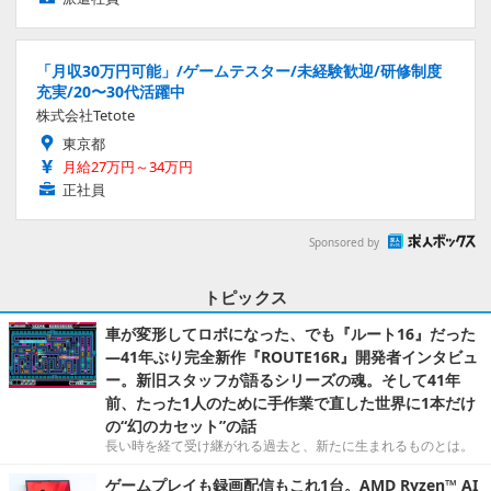
「月収30万円可能」/ゲームテスター/未経験歓迎/研修制度
充実/20〜30代活躍中
株式会社Tetote
東京都
月給27万円～34万円
正社員
Sponsored by
トピックス
車が変形してロボになった、でも『ルート16』だった
―41年ぶり完全新作『ROUTE16R』開発者インタビュ
ー。新旧スタッフが語るシリーズの魂。そして41年
前、たった1人のために手作業で直した世界に1本だけ
の“幻のカセット”の話
長い時を経て受け継がれる過去と、新たに生まれるものとは。
ゲームプレイも録画配信もこれ1台。AMD Ryzen™ AI