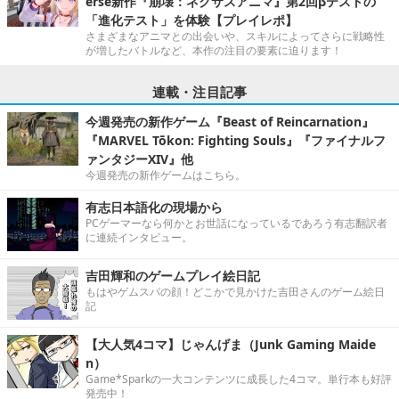
erse新作『崩壊：ネクサスアニマ』第2回βテストの
「進化テスト」を体験【プレイレポ】
さまざまなアニマとの出会いや、スキルによってさらに戦略性
が増したバトルなど、本作の注目の要素に迫ります！
連載・注目記事
今週発売の新作ゲーム『Beast of Reincarnation』
『MARVEL Tōkon: Fighting Souls』『ファイナルフ
ァンタジーXIV』他
今週発売の新作ゲームはこちら。
有志日本語化の現場から
PCゲーマーなら何かとお世話になっているであろう有志翻訳者
に連続インタビュー。
吉田輝和のゲームプレイ絵日記
もはやゲムスパの顔！どこかで見かけた吉田さんのゲーム絵日
記
【大人気4コマ】じゃんげま（Junk Gaming Maide
n）
Game*Sparkの一大コンテンツに成長した4コマ。単行本も好評
発売中！