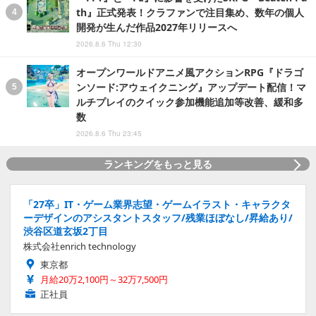
th』正式発表！クラファンで注目集め、数年の個人
開発が生んだ作品2027年リリースへ
2026.8.6 Thu 12:30
オープンワールドアニメ風アクションRPG『ドラゴ
ンソード:アウェイクニング』アップデート配信！マ
ルチプレイのクイック参加機能追加等改善、緩和多
数
2026.8.6 Thu 23:45
ランキングをもっと見る
「27卒」IT・ゲーム業界志望・ゲームイラスト・キャラクタ
ーデザインのアシスタントスタッフ/残業ほぼなし/昇給あり/
渋谷区道玄坂2丁目
株式会社enrich technology
東京都
月給20万2,100円～32万7,500円
正社員