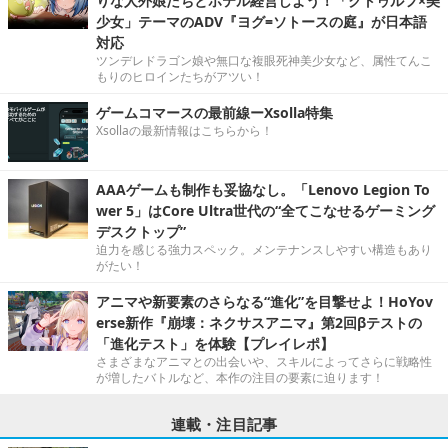
りな人外娘たちとホテル経営しよう！「クトゥルフ×美
少女」テーマのADV『ヨグ=ソトースの庭』が日本語
対応
ツンデレドラゴン娘や無口な複眼死神美少女など、属性てんこ
もりのヒロインたちがアツい！
ゲームコマースの最前線ーXsolla特集
Xsollaの最新情報はこちらから！
AAAゲームも制作も妥協なし。「Lenovo Legion To
wer 5」はCore Ultra世代の“全てこなせるゲーミング
デスクトップ”
迫力を感じる強力スペック。メンテナンスしやすい構造もあり
がたい！
アニマや新要素のさらなる“進化”を目撃せよ！HoYov
erse新作『崩壊：ネクサスアニマ』第2回βテストの
「進化テスト」を体験【プレイレポ】
さまざまなアニマとの出会いや、スキルによってさらに戦略性
が増したバトルなど、本作の注目の要素に迫ります！
連載・注目記事