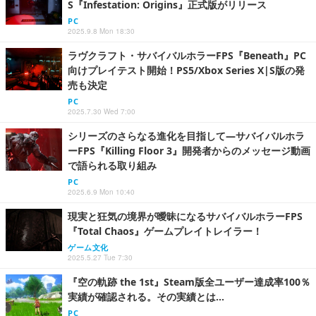
S『Infestation: Origins』正式版がリリース
PC
2025.9.8 Mon 18:30
ラヴクラフト・サバイバルホラーFPS『Beneath』PC
向けプレイテスト開始！PS5/Xbox Series X|S版の発
売も決定
PC
2025.7.30 Wed 7:00
シリーズのさらなる進化を目指して―サバイバルホラ
ーFPS『Killing Floor 3』開発者からのメッセージ動画
で語られる取り組み
PC
2025.6.9 Mon 10:40
現実と狂気の境界が曖昧になるサバイバルホラーFPS
『Total Chaos』ゲームプレイトレイラー！
ゲーム文化
2025.5.27 Tue 7:30
『空の軌跡 the 1st』Steam版全ユーザー達成率100％
実績が確認される。その実績とは…
PC