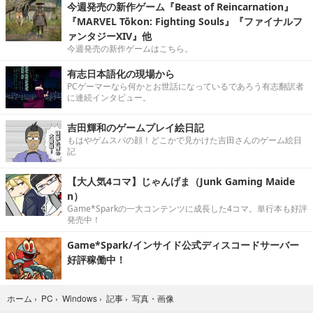
今週発売の新作ゲーム『Beast of Reincarnation』
『MARVEL Tōkon: Fighting Souls』『ファイナルフ
ァンタジーXIV』他
今週発売の新作ゲームはこちら。
有志日本語化の現場から
PCゲーマーなら何かとお世話になっているであろう有志翻訳者
に連続インタビュー。
吉田輝和のゲームプレイ絵日記
もはやゲムスパの顔！どこかで見かけた吉田さんのゲーム絵日
記
【大人気4コマ】じゃんげま（Junk Gaming Maide
n）
Game*Sparkの一大コンテンツに成長した4コマ。単行本も好評
発売中！
Game*Spark/インサイド公式ディスコードサーバー
好評稼働中！
写真・画像
ホーム
›
PC
›
Windows
›
記事
›