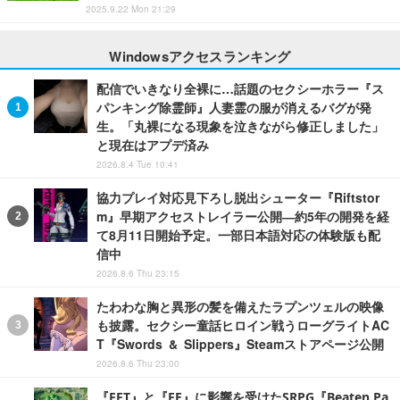
2025.9.22 Mon 21:29
Windowsアクセスランキング
配信でいきなり全裸に…話題のセクシーホラー『ス
パンキング除霊師』人妻霊の服が消えるバグが発
生。「丸裸になる現象を泣きながら修正しました」
と現在はアプデ済み
2026.8.4 Tue 10:41
協力プレイ対応見下ろし脱出シューター『Riftstor
m』早期アクセストレイラー公開―約5年の開発を経
て8月11日開始予定。一部日本語対応の体験版も配
信中
2026.8.6 Thu 23:15
たわわな胸と異形の髪を備えたラプンツェルの映像
も披露。セクシー童話ヒロイン戦うローグライトAC
T『Swords & Slippers』Steamストアページ公開
2026.8.6 Thu 23:00
『FFT』と『FE』に影響を受けたSRPG『Beaten Pa