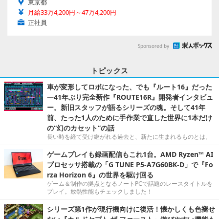
東京都
月給33万4,200円～47万4,200円
正社員
Sponsored by
トピックス
車が変形してロボになった、でも『ルート16』だった
―41年ぶり完全新作『ROUTE16R』開発者インタビュ
ー。新旧スタッフが語るシリーズの魂。そして41年
前、たった1人のために手作業で直した世界に1本だけ
の“幻のカセット”の話
長い時を経て受け継がれる過去と、新たに生まれるものとは。
ゲームプレイも録画配信もこれ1台。AMD Ryzen™ AI
プロセッサ搭載の「G TUNE P5-A7G60BK-D」で『Fo
rza Horizon 6』の世界を駆け回る
ゲーム＆制作の拠点となるノートPCで話題のレースタイトルを
プレイ。放熱性能もチェックしました！
シリーズ第1作が現行機向けに復活！懐かしくも色褪せ