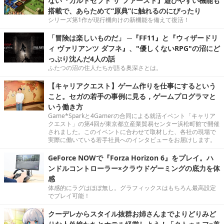
ない『カルドセプト ザ ファースト』遊びやすい機能も
搭載で、あらためて“原典”に触れるのにぴったり
シリーズ第1作が現行機向けの新機能を備えて復活！
「冒険は楽しいものだ」 ─『FF11』と『ウィザードリ
ィ ヴァリアンツ ダフネ』、"優しくないRPG"の沼にど
っぷり沈んだ4人の話
ふたつの沼の住人たちが語る奥深さとは。
【キャリアクエスト】ゲーム作りを仕事にするという
こと。セガの若手の事例に見る，ゲームプログラマと
いう働き方
Game*Sparkと4Gamerの合同による就活イベント「キャリア
クエスト」の第4回が東京都立産業貿易センター浜松町館で開催
されました。このイベントに合わせて取材した、各社の現場で
実際に働いている若手社員へのインタビューをお届けします。
GeForce NOWで『Forza Horizon 6』をプレイ。ハ
ンドルコントローラー×クラウドゲーミングの底力を体
感
体感的にラグはほぼ無し。グラフィックスはもちろん最高設定
でプレイ可能！
クーデレからスタイル抜群お姉さんまでよりどりみど