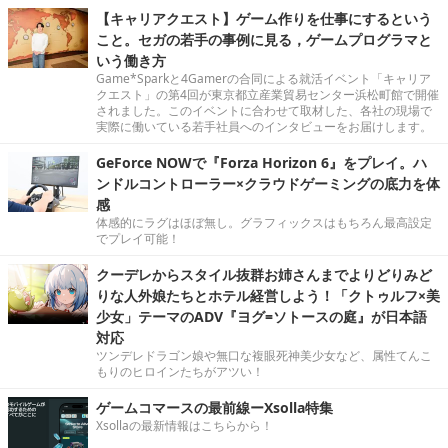
【キャリアクエスト】ゲーム作りを仕事にするという
こと。セガの若手の事例に見る，ゲームプログラマと
いう働き方
Game*Sparkと4Gamerの合同による就活イベント「キャリア
クエスト」の第4回が東京都立産業貿易センター浜松町館で開催
されました。このイベントに合わせて取材した、各社の現場で
実際に働いている若手社員へのインタビューをお届けします。
GeForce NOWで『Forza Horizon 6』をプレイ。ハ
ンドルコントローラー×クラウドゲーミングの底力を体
感
体感的にラグはほぼ無し。グラフィックスはもちろん最高設定
でプレイ可能！
クーデレからスタイル抜群お姉さんまでよりどりみど
りな人外娘たちとホテル経営しよう！「クトゥルフ×美
少女」テーマのADV『ヨグ=ソトースの庭』が日本語
対応
ツンデレドラゴン娘や無口な複眼死神美少女など、属性てんこ
もりのヒロインたちがアツい！
ゲームコマースの最前線ーXsolla特集
Xsollaの最新情報はこちらから！