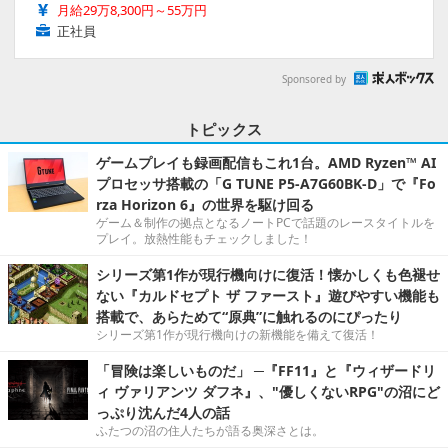
月給29万8,300円～55万円
正社員
Sponsored by
トピックス
ゲームプレイも録画配信もこれ1台。AMD Ryzen™ AI
プロセッサ搭載の「G TUNE P5-A7G60BK-D」で『Fo
rza Horizon 6』の世界を駆け回る
ゲーム＆制作の拠点となるノートPCで話題のレースタイトルを
プレイ。放熱性能もチェックしました！
シリーズ第1作が現行機向けに復活！懐かしくも色褪せ
ない『カルドセプト ザ ファースト』遊びやすい機能も
搭載で、あらためて“原典”に触れるのにぴったり
シリーズ第1作が現行機向けの新機能を備えて復活！
「冒険は楽しいものだ」 ─『FF11』と『ウィザードリ
ィ ヴァリアンツ ダフネ』、"優しくないRPG"の沼にど
っぷり沈んだ4人の話
ふたつの沼の住人たちが語る奥深さとは。