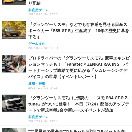
り配信
家庭用ゲーム
2025.8.28 Thu 12:30
『グランツーリスモ』などでも存在感を見せる日産ス
ポーツカー「R35 GT-R」生産終了―18年の歴史に幕を
下ろす
ゲーム文化
2025.8.27 Wed 11:24
プロドライバーの『グランツーリスモ7』豪華エキシビ
ションマッチも！ 「Fanatec × ZENKAI RACING」パ
ートナーシップ締結で更に広がる「シムレーシングデ
バイス」の世界【イベントレポート】
連載・特集
2025.7.29 Tue 19:02
『グランツーリスモ7』に伝説の「ニスモ R34 GT-R Z-
tune」がついに登場！ 本日（7/24）配信のアップデ
ートで新規車種3台や新レースイベントが追加
家庭用ゲーム
2025.7.24 Thu 13:36
“世界最速の量産車”でもあった5代目コルベットも参