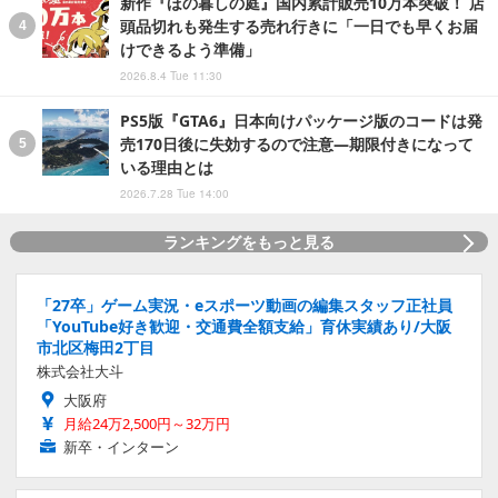
新作『ほの暮しの庭』国内累計販売10万本突破！ 店
頭品切れも発生する売れ行きに「一日でも早くお届
けできるよう準備」
2026.8.4 Tue 11:30
PS5版『GTA6』日本向けパッケージ版のコードは発
売170日後に失効するので注意―期限付きになって
いる理由とは
2026.7.28 Tue 14:00
ランキングをもっと見る
「27卒」ゲーム実況・eスポーツ動画の編集スタッフ正社員
「YouTube好き歓迎・交通費全額支給」育休実績あり/大阪
市北区梅田2丁目
株式会社大斗
大阪府
月給24万2,500円～32万円
新卒・インターン