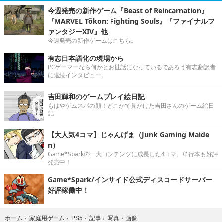
今週発売の新作ゲーム『Beast of Reincarnation』
『MARVEL Tōkon: Fighting Souls』『ファイナルフ
ァンタジーXIV』他
今週発売の新作ゲームはこちら。
有志日本語化の現場から
PCゲーマーなら何かとお世話になっているであろう有志翻訳者
に連続インタビュー。
吉田輝和のゲームプレイ絵日記
もはやゲムスパの顔！どこかで見かけた吉田さんのゲーム絵日
記
【大人気4コマ】じゃんげま（Junk Gaming Maide
n）
Game*Sparkの一大コンテンツに成長した4コマ。単行本も好評
発売中！
Game*Spark/インサイド公式ディスコードサーバー
好評稼働中！
写真・画像
ホーム
›
家庭用ゲーム
›
PS5
›
記事
›