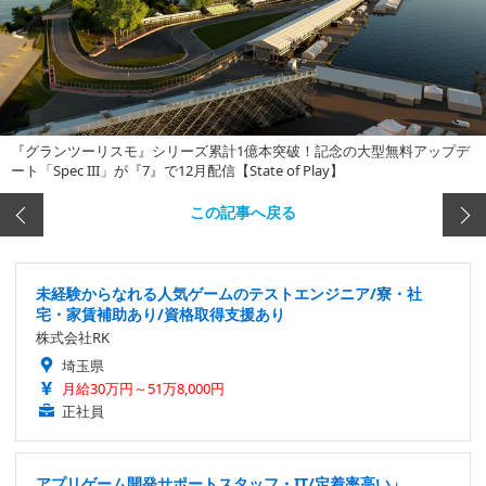
『グランツーリスモ』シリーズ累計1億本突破！記念の大型無料アップデ
ート「Spec III」が『7』で12月配信【State of Play】
この記事へ戻る
未経験からなれる人気ゲームのテストエンジニア/寮・社
宅・家賃補助あり/資格取得支援あり
株式会社RK
埼玉県
月給30万円～51万8,000円
正社員
アプリゲーム開発サポートスタッフ・IT/定着率高い」