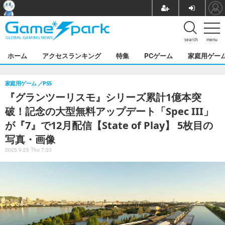
search
menu
ホーム
アクセスランキング
特集
PCゲーム
家庭用ゲー
家庭用ゲーム
PS5
『グランツーリスモ』シリーズ累計1億本突
破！記念の大型無料アップデート「Spec III」
が『7』で12月配信【State of Play】 5枚目の
写真・画像
2025.9.25 Thu 7:33