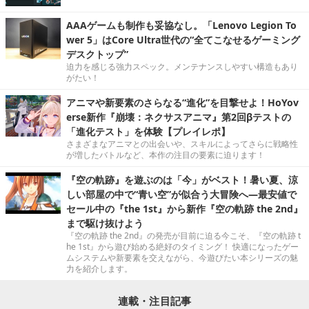
AAAゲームも制作も妥協なし。「Lenovo Legion To
wer 5」はCore Ultra世代の“全てこなせるゲーミング
デスクトップ”
迫力を感じる強力スペック。メンテナンスしやすい構造もあり
がたい！
アニマや新要素のさらなる“進化”を目撃せよ！HoYov
erse新作『崩壊：ネクサスアニマ』第2回βテストの
「進化テスト」を体験【プレイレポ】
さまざまなアニマとの出会いや、スキルによってさらに戦略性
が増したバトルなど、本作の注目の要素に迫ります！
『空の軌跡』を遊ぶのは「今」がベスト！暑い夏、涼
しい部屋の中で“青い空”が似合う大冒険へ―最安値で
セール中の『the 1st』から新作『空の軌跡 the 2nd』
まで駆け抜けよう
『空の軌跡 the 2nd』の発売が目前に迫る今こそ、『空の軌跡 t
he 1st』から遊び始める絶好のタイミング！ 快適になったゲー
ムシステムや新要素を交えながら、今遊びたい本シリーズの魅
力を紹介します。
連載・注目記事