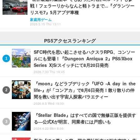
戦！フェラーリからなんと軽トラまで…『グランツー
リスモ7』5月アプデ車種
家庭用ゲーム
2025.5.15 Thu 13:11
PS5アクセスランキング
SFC時代を思い起こさせるハクスラRPG、コンソー
ルにも登場！『Dungeon Antiqua 2』PS5/Xbox
Series X|S/スイッチにて8月20日発売
2026.7.30 Thu 19:45
『moon』などラブデリック『UFO -A day in the
life-』が「コンアカ」で8月6日発売！散り散りの仲
間を救い出す宇宙人探索バラエティー
2026.8.5 Wed 19:00
『Stellar Blade』はすべての国で無修正版を提供す
る―公式Xが明言、同業者には戸惑いも
2024.4.22 Mon 8:09