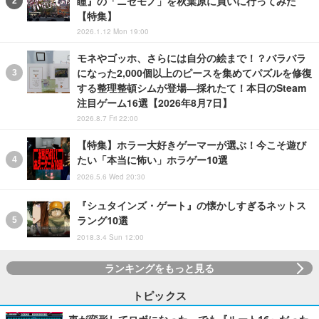
瞳』の「ニセモノ」を秋葉原に買いに行ってみた
【特集】
2026.1.12 Mon 19:00
モネやゴッホ、さらには自分の絵まで！？バラバラ
になった2,000個以上のピースを集めてパズルを修復
する整理整頓シムが登場―採れたて！本日のSteam
注目ゲーム16選【2026年8月7日】
2026.8.7 Fri 22:00
【特集】ホラー大好きゲーマーが選ぶ！今こそ遊び
たい「本当に怖い」ホラゲー10選
2026.5.6 Wed 20:30
『シュタインズ・ゲート』の懐かしすぎるネットス
ラング10選
2018.3.4 Sun 12:00
ランキングをもっと見る
トピックス