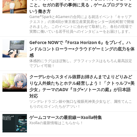
こと。セガの若手の事例に見る，ゲームプログラマと
いう働き方
Game*Sparkと4Gamerの合同による就活イベント「キャリア
クエスト」の第4回が東京都立産業貿易センター浜松町館で開催
されました。このイベントに合わせて取材した、各社の現場で
実際に働いている若手社員へのインタビューをお届けします。
GeForce NOWで『Forza Horizon 6』をプレイ。ハ
ンドルコントローラー×クラウドゲーミングの底力を体
感
体感的にラグはほぼ無し。グラフィックスはもちろん最高設定
でプレイ可能！
クーデレからスタイル抜群お姉さんまでよりどりみど
りな人外娘たちとホテル経営しよう！「クトゥルフ×美
少女」テーマのADV『ヨグ=ソトースの庭』が日本語
対応
ツンデレドラゴン娘や無口な複眼死神美少女など、属性てんこ
もりのヒロインたちがアツい！
ゲームコマースの最前線ーXsolla特集
Xsollaの最新情報はこちらから！