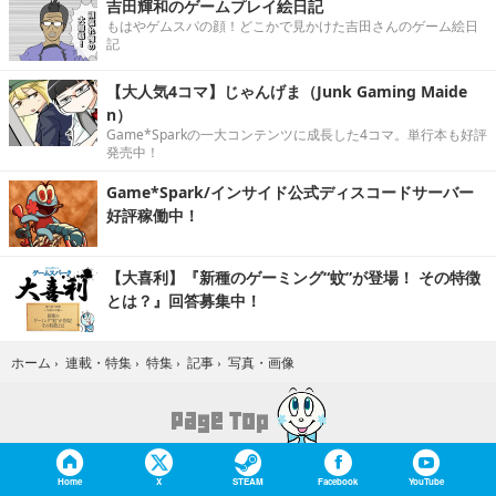
吉田輝和のゲームプレイ絵日記
もはやゲムスパの顔！どこかで見かけた吉田さんのゲーム絵日
記
【大人気4コマ】じゃんげま（Junk Gaming Maide
n）
Game*Sparkの一大コンテンツに成長した4コマ。単行本も好評
発売中！
Game*Spark/インサイド公式ディスコードサーバー
好評稼働中！
【大喜利】『新種のゲーミング“蚊”が登場！ その特徴
とは？』回答募集中！
写真・画像
ホーム
›
連載・特集
›
特集
›
記事
›
Home
X
STEAM
Facebook
YouTube