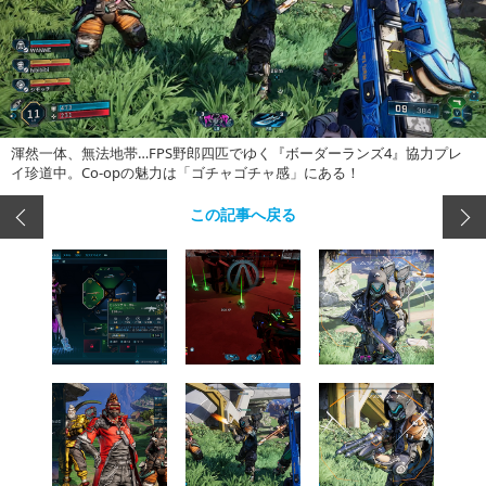
渾然一体、無法地帯…FPS野郎四匹でゆく『ボーダーランズ4』協力プレ
イ珍道中。Co-opの魅力は「ゴチャゴチャ感」にある！
この記事へ戻る