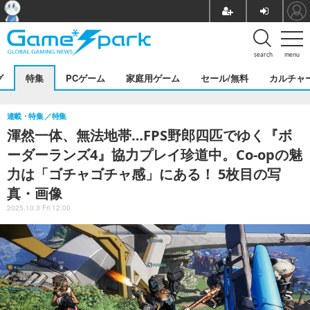
search
menu
グ
特集
PCゲーム
家庭用ゲーム
セール/無料
カルチャ
連載・特集
特集
渾然一体、無法地帯…FPS野郎四匹でゆく『ボ
ーダーランズ4』協力プレイ珍道中。Co-opの魅
力は「ゴチャゴチャ感」にある！ 5枚目の写
真・画像
2025.10.3 Fri 12:00