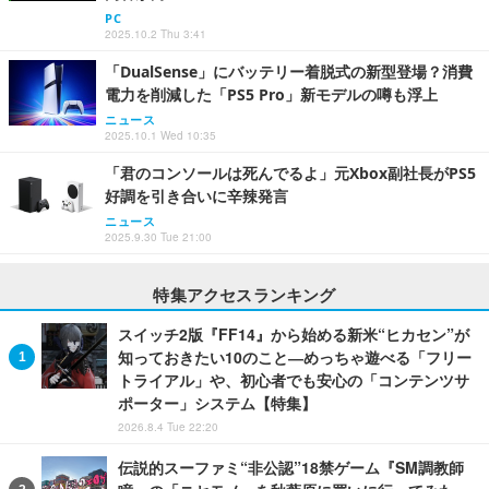
PC
2025.10.2 Thu 3:41
「DualSense」にバッテリー着脱式の新型登場？消費
電力を削減した「PS5 Pro」新モデルの噂も浮上
ニュース
2025.10.1 Wed 10:35
「君のコンソールは死んでるよ」元Xbox副社長がPS5
好調を引き合いに辛辣発言
ニュース
2025.9.30 Tue 21:00
特集アクセスランキング
スイッチ2版『FF14』から始める新米“ヒカセン”が
知っておきたい10のこと―めっちゃ遊べる「フリー
トライアル」や、初心者でも安心の「コンテンツサ
ポーター」システム【特集】
2026.8.4 Tue 22:20
伝説的スーファミ“非公認”18禁ゲーム『SM調教師