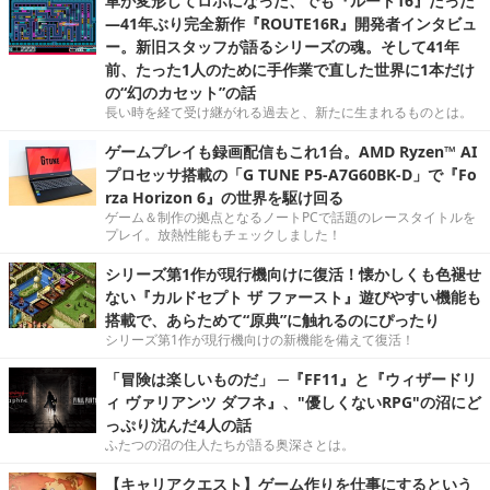
車が変形してロボになった、でも『ルート16』だった
―41年ぶり完全新作『ROUTE16R』開発者インタビュ
ー。新旧スタッフが語るシリーズの魂。そして41年
前、たった1人のために手作業で直した世界に1本だけ
の“幻のカセット”の話
長い時を経て受け継がれる過去と、新たに生まれるものとは。
ゲームプレイも録画配信もこれ1台。AMD Ryzen™ AI
プロセッサ搭載の「G TUNE P5-A7G60BK-D」で『Fo
rza Horizon 6』の世界を駆け回る
ゲーム＆制作の拠点となるノートPCで話題のレースタイトルを
プレイ。放熱性能もチェックしました！
シリーズ第1作が現行機向けに復活！懐かしくも色褪せ
ない『カルドセプト ザ ファースト』遊びやすい機能も
搭載で、あらためて“原典”に触れるのにぴったり
シリーズ第1作が現行機向けの新機能を備えて復活！
「冒険は楽しいものだ」 ─『FF11』と『ウィザードリ
ィ ヴァリアンツ ダフネ』、"優しくないRPG"の沼にど
っぷり沈んだ4人の話
ふたつの沼の住人たちが語る奥深さとは。
【キャリアクエスト】ゲーム作りを仕事にするという