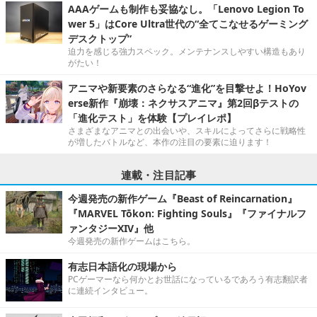
AAAゲームも制作も妥協なし。「Lenovo Legion To
wer 5」はCore Ultra世代の“全てこなせるゲーミング
デスクトップ”
迫力を感じる強力スペック。メンテナンスしやすい構造もあり
がたい！
アニマや新要素のさらなる“進化”を目撃せよ！HoYov
erse新作『崩壊：ネクサスアニマ』第2回βテストの
「進化テスト」を体験【プレイレポ】
さまざまなアニマとの出会いや、スキルによってさらに戦略性
が増したバトルなど、本作の注目の要素に迫ります！
連載・注目記事
今週発売の新作ゲーム『Beast of Reincarnation』
『MARVEL Tōkon: Fighting Souls』『ファイナルフ
ァンタジーXIV』他
今週発売の新作ゲームはこちら。
有志日本語化の現場から
PCゲーマーなら何かとお世話になっているであろう有志翻訳者
に連続インタビュー。