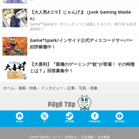
【大人気4コマ】じゃんげま（Junk Gaming Maide
n）
Game*Sparkの一大コンテンツに成長した4コマ。単行本も好評
発売中！
Game*Spark/インサイド公式ディスコードサーバー
好評稼働中！
【大喜利】『新種のゲーミング“蚊”が登場！ その特徴
とは？』回答募集中！
写真・画像
ホーム
›
連載・特集
›
インタビュー
›
記事
›
Home
X
STEAM
Facebook
YouTube
Game*Sparkについて
お問合せ
広告掲載
会社概要