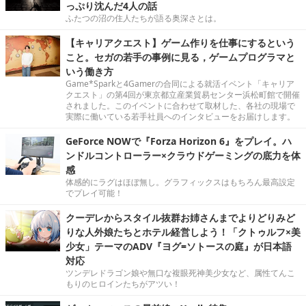
っぷり沈んだ4人の話
ふたつの沼の住人たちが語る奥深さとは。
【キャリアクエスト】ゲーム作りを仕事にするという
こと。セガの若手の事例に見る，ゲームプログラマと
いう働き方
Game*Sparkと4Gamerの合同による就活イベント「キャリア
クエスト」の第4回が東京都立産業貿易センター浜松町館で開催
されました。このイベントに合わせて取材した、各社の現場で
実際に働いている若手社員へのインタビューをお届けします。
GeForce NOWで『Forza Horizon 6』をプレイ。ハ
ンドルコントローラー×クラウドゲーミングの底力を体
感
体感的にラグはほぼ無し。グラフィックスはもちろん最高設定
でプレイ可能！
クーデレからスタイル抜群お姉さんまでよりどりみど
りな人外娘たちとホテル経営しよう！「クトゥルフ×美
少女」テーマのADV『ヨグ=ソトースの庭』が日本語
対応
ツンデレドラゴン娘や無口な複眼死神美少女など、属性てんこ
もりのヒロインたちがアツい！