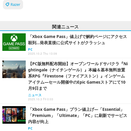
Razer
関連ニュース
「Xbox Game Pass」値上げで解約ページにアクセス
殺到…発表直後に公式サイトがクラッシュ
PC
2025.10.2 Thu 13:09
【PC版無料配布開始】オープンワールドサバクラ『Ni
ghtingale（ナイチンゲール）』本編＆基本無料放置
系RPG『Firestone（ファイアストン）』インゲーム
アイテム―セール開催中のEpic Gamesストアにて10
月9日まで
ニュース
2025.10.3 Fri 0:03
「Xbox Game Pass」プラン値上げ―「Essential」
「Premium」「Ultimate」「PC」に刷新でサービス
内容が向上
PC