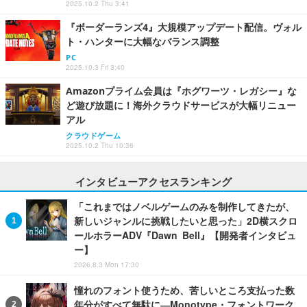
2025.10.2 Thu 3:41
『ボーダーランズ4』大規模アップデート配信。ヴォル
ト・ハンターに大幅なバランス調整
PC
2025.10.3 Fri 3:40
Amazonプライム会員は『ホグワーツ・レガシー』な
ど遊び放題に！海外クラウドサービスが大幅リニュー
アル
クラウドゲーム
2025.10.2 Thu 10:36
インタビューアクセスランキング
「これまではノベルゲームのみを制作してきたが、
新しいジャンルに挑戦したいと思った」2D横スクロ
ールホラーADV『Dawn Bell』【開発者インタビュ
ー】
2026.8.3 Mon 17:30
憧れのフォント使うため、苦しいところ支払った数
年分がすべて無駄に―Monotype・フォントワーク