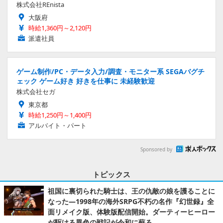
株式会社REnista
大阪府
時給1,360円～2,120円
派遣社員
ゲーム制作/PC・データ入力/調査・モニター系 SEGAバグチ
ェック ゲーム好き 好きを仕事に 未経験歓迎
株式会社セガ
東京都
時給1,250円～1,400円
アルバイト・パート
Sponsored by
トピックス
祖国に裏切られた騎士は、王の仇敵の娘を護ることに
なった―1998年の海外SRPG不朽の名作『幻世録』全
面リメイク版、体験版配信開始。ダーティーヒーロー
が駆ける異色の戦記が令和に蘇る