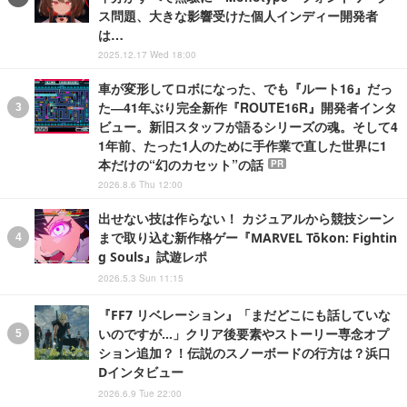
ス問題、大きな影響受けた個人インディー開発者
は…
2025.12.17 Wed 18:00
車が変形してロボになった、でも『ルート16』だっ
た―41年ぶり完全新作『ROUTE16R』開発者インタ
ビュー。新旧スタッフが語るシリーズの魂。そして4
1年前、たった1人のために手作業で直した世界に1
本だけの“幻のカセット”の話
PR
2026.8.6 Thu 12:00
出せない技は作らない！ カジュアルから競技シーン
まで取り込む新作格ゲー『MARVEL Tōkon: Fightin
g Souls』試遊レポ
2026.5.3 Sun 11:15
『FF7 リベレーション』「まだどこにも話していな
いのですが…」クリア後要素やストーリー専念オプ
ション追加？！伝説のスノーボードの行方は？浜口
Dインタビュー
2026.6.9 Tue 22:00