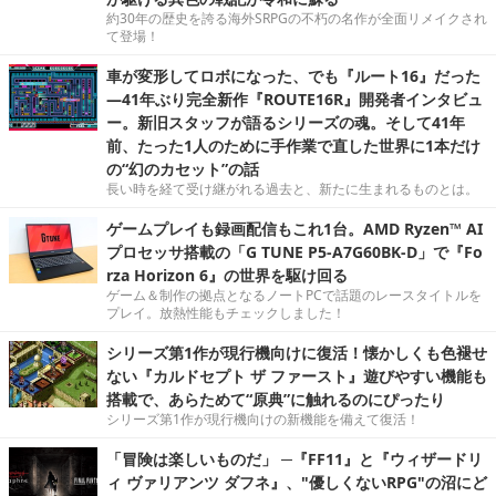
約30年の歴史を誇る海外SRPGの不朽の名作が全面リメイクされ
て登場！
車が変形してロボになった、でも『ルート16』だった
―41年ぶり完全新作『ROUTE16R』開発者インタビュ
ー。新旧スタッフが語るシリーズの魂。そして41年
前、たった1人のために手作業で直した世界に1本だけ
の“幻のカセット”の話
長い時を経て受け継がれる過去と、新たに生まれるものとは。
ゲームプレイも録画配信もこれ1台。AMD Ryzen™ AI
プロセッサ搭載の「G TUNE P5-A7G60BK-D」で『Fo
rza Horizon 6』の世界を駆け回る
ゲーム＆制作の拠点となるノートPCで話題のレースタイトルを
プレイ。放熱性能もチェックしました！
シリーズ第1作が現行機向けに復活！懐かしくも色褪せ
ない『カルドセプト ザ ファースト』遊びやすい機能も
搭載で、あらためて“原典”に触れるのにぴったり
シリーズ第1作が現行機向けの新機能を備えて復活！
「冒険は楽しいものだ」 ─『FF11』と『ウィザードリ
ィ ヴァリアンツ ダフネ』、"優しくないRPG"の沼にど