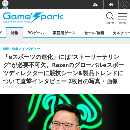
search
menu
グ
特集
PCゲーム
家庭用ゲーム
セール/無料
カルチャ
連載・特集
インタビュー
「eスポーツの進化」には“ストーリーテリン
グ”が必要不可欠。Razerのグローバルeスポー
ツディレクターに競技シーン&製品トレンドに
ついて直撃インタビュー 2枚目の写真・画像
2025.10.5 Sun 10:00