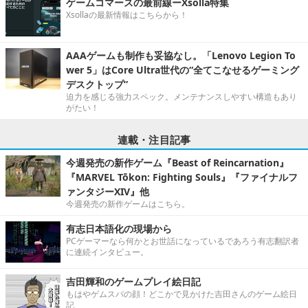
ゲームコマースの最前線ーXsolla特集
Xsollaの最新情報はこちらから！
AAAゲームも制作も妥協なし。「Lenovo Legion To
wer 5」はCore Ultra世代の“全てこなせるゲーミング
デスクトップ”
迫力を感じる強力スペック。メンテナンスしやすい構造もあり
がたい！
連載・注目記事
今週発売の新作ゲーム『Beast of Reincarnation』
『MARVEL Tōkon: Fighting Souls』『ファイナルフ
ァンタジーXIV』他
今週発売の新作ゲームはこちら。
有志日本語化の現場から
PCゲーマーなら何かとお世話になっているであろう有志翻訳者
に連続インタビュー。
吉田輝和のゲームプレイ絵日記
もはやゲムスパの顔！どこかで見かけた吉田さんのゲーム絵日
記